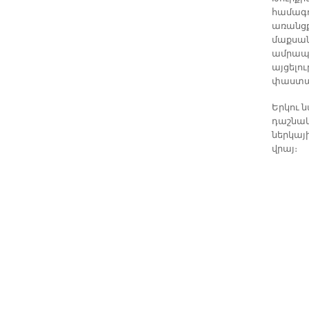
համագո
առանցք
մաքսան
ամրապն
այցելո
փաստաթ
Երկու 
դաշնակ
ներկայ
վրայ։