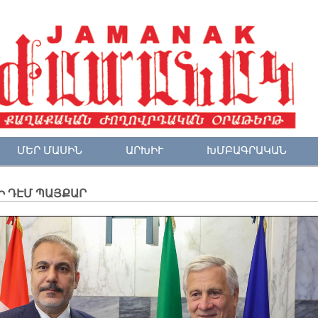
ՄԵՐ ՄԱՍԻՆ
ԱՐԽԻՒ
ԽՄԲԱԳՐԱԿԱՆ
Ի ԴԷՄ ՊԱՅՔԱՐ