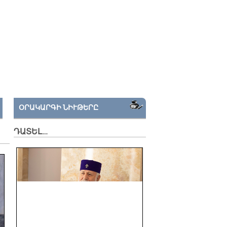
ՕՐԱԿԱՐԳԻ ՆԻՒԹԵՐԸ
ԴԱՏԵԼ…