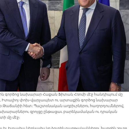
ն գործոց նախարար Հաքան Ֆիտան Հռոմի մէջ հանդիպում մը
ւ Իտալիոյ փոխ-վարչապետ ու արտաքին գործոց նախարար
օ Թաճանիի հետ։ Պաշտօնական աղբիւրներու հաղորդումներով,
նախարարներու զրոյցը ընթացաւ բարեկամական ու դրական
տի մը մէջ։
ա եւ Իտալիա ներկայիս կը ձգտին գաղթականներու հարցին շուրջ