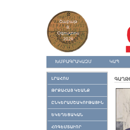
Շաբաթ
8,
Օգոստոս
2026
ԽՄԲԱԳՐԱԿԱԶՄ
ԿԱՊ
ԼՐԱՀՈՍ
ԳԱՂԹ
ԹՐՔԱՀԱՅ ԿԵԱՆՔ
ԸՆԿԵՐԱՄՇԱԿՈՒԹԱՅԻՆ
ԵԿԵՂԵՑԱԿԱՆ
ՀՈԳԵՄՏԱՒՈՐ