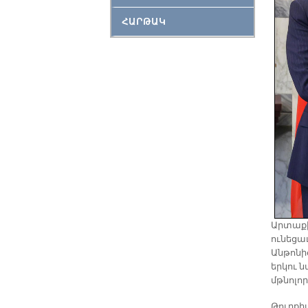
ՀԱՐԹԱԿ
Արտաքի
ունեցա
Անթոնի
երկու 
մթնոլոր
Թուրքի