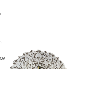
ւ
ի,
025