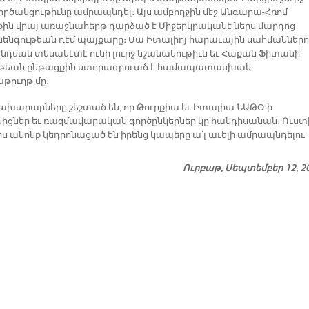
րծակցութիւնը ամրապնդել։ Այս ամբողջին մէջ Անգարա-Հռոմ
ին վրայ առաջնահերթ դարձած է Միջերկրականէ ներս մարդոց
ենգութեան դէմ պայքարը։ Սա Իտալիոյ հարաւային սահմաններո
դման տեսակէտէ ունի լուրջ նշանակութիւն եւ Հաքան Ֆիտանի
ւթեան ընթացքին ստորագրուած է համապատասխան
ուղթ մը։
նախարարները շեշտած են, որ Թուրքիա եւ Իտալիա ՆԱԹՕ-ի
իցներ եւ ռազմավարական գործընկերներ կը հանդիսանան։ Ուստ
իս անոնք կեդրոնացած են իրենց կապերը ա՛լ աւելի ամրապնդելու
Ուրբաթ, Սեպտեմբեր 12, 2