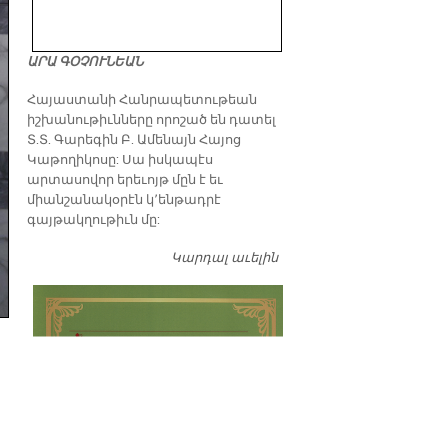
ԱՐԱ ԳՕՉՈՒՆԵԱՆ
​Հայաստանի Հանրապետութեան
իշխանութիւնները որոշած են դատել
Տ.Տ. Գարեգին Բ. Ամենայն Հայոց
Կաթողիկոսը: Սա իսկապէս
արտասովոր երեւոյթ մըն է եւ
միանշանակօրէն կ՚ենթադրէ
գայթակղութիւն մը:
Կարդալ աւելին
Դատել…