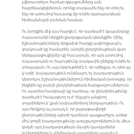
չվիրաւորելու համար զգացումները այն
հայրենակիցներուն, որոնք տակաւին ինչ-որ տեղ եւ
ինչ-որ առումով հաւատք մը ունին ղարաբաղեան
հիմնախնդրի լուծման համար։
Ու խորքին մէջ այս հարցն է, որ դարձած է զսպանակը
Հայաստանի ներքին քաղաքական կեանքին։ Մինչ
իշխանութիւնները Արցախի հարցը ամբողջապէս
փակուած կը համարեն, անդին ընդդիմութեան վառ
ներկայացուցիչներ կը հաւատան, որ այդ առումով
Հայաստանն ու հայութիւնը տակաւին ընելիք ունին եւ
տեսլական։ Ու այս նրբութենէն է, որ աճեցաւ ու դեռ ալ
կ՚աճի՝ խաղաղութիւն ունենալու եւ խաղաղութիւն
կերտելու իշխանութիւններուն հիմնական խօսոյթը, որ
ինքնին կը բախի ընդդիմութեան հարցադրումներուն։
Ու այստեղ հասկնալի կը դառնայ, որ ընդդիմութիւնը
դարձած է հակազդող ուժ, ինչպէս անցնող
տարիներուն՝ քան նախաձեռնող ներկայութիւն։ Ու
այս հիմքով ալ յստակ է, որ շաբաթավերջի
ընտրութիւնները պիտի դառնան պայքարելու առիթ՝
մէկ կողմէ խաղաղութիւնը առաջադրողներուն եւ միւս
կողմէ այդ խաղաղութեան մասին կասկածներ
ունեցողներուն։ Հիմնական պատկերը այսպէս է