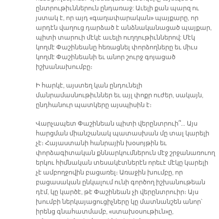
ընտրութիւններուն ընդառաջ: Աւելի քան պարզ ու
յստակ է, որ այդ «գաղափարական» պայքարը, որ
արդէն վաղուց դարձած է անձնականացած պայքար,
պիտի տարուի մէկէ աւելի ուղղութիւններով: Մէկ
կողմէ Փաշինեանը հեռացնել փորձողները եւ միւս
կողմէ Փաշինեանի եւ անոր շուրջ գոյացած
իշխանախումբը։
Ի հարկէ, այստեղ կան ընդունելի
մանրամասնութիւններ եւ այլ փոքր ուժեր, սակայն,
ընդհանուր պատկերը այսպիսին է։
Վարչապետ Փաշինեան պիտի վերընտրուի՞… Այս
հարցման միանշանակ պատասխան մը տալ կարելի
չէ։ Հայաստանի հանրային խօսոյթին եւ
փորձագիտական քննարկումներուն մէջ շրջանառուող
երկու հիմնական տեսակէտներէն որեւէ մէկը կարելի
չէ ամբողջովին բացառել։ Առաջին խումբը, որ
բացասական ընկալում ունի գործող իշխանութեան
դէմ, կը կարծէ, թէ Փաշինեան չի վերընտրուիր։ Այս
խումբի ներկայացուցիչները կը մատնանշեն անոր՝
իրենց գնահատմամբ, «ստախօսութիւն»ը,