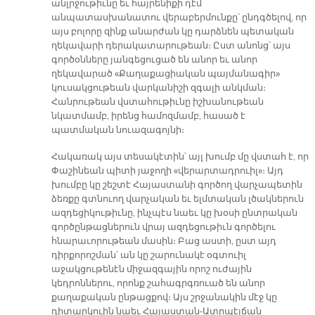
անլրջութիւնը եւ հայրենիքի դէմ
անպատասխանատու վերաբերմունքը՝ ընդգծելով, որ
այս բոլորը զինք անարժան կը դարձնեն պետական
ղեկավարի դերակատարութեան։ Ըստ անոնց՝ այս
գործօնները յանգեցուցած են անոր եւ անոր
ղեկավարած «Քաղաքացիական պայմանագիր»
կուսակցութեան վարկանիշի զգալի անկման։
Հանրութեան վստահութիւնը իշխանութեան
նկատմամբ, իրենց համոզմամբ, հասած է
պատմական նուազագոյնի։
Հակառակ այս տեսակէտին՝ այլ խումբ մը վստահ է, որ
Փաշինեան պիտի յաջողի «վերարտադրուիլ»։ Այդ
խումբը կը շեշտէ Հայաստանի գործող վարչապետին
ձեռքը գտնուող վարչական եւ ելմտական լծակներուն
ազդեցիկութիւնը, ինչպէս նաեւ կը խօսի ընտրական
գործընթացներուն վրայ ազդեցութիւն գործելու
հնարաւորութեան մասին։ Բաց աստի, ըստ այդ
դիրքորոշման՝ ան կը շարունակէ օգտուիլ
աջակցութենէն միջազգային որոշ ուժային
կեդրոններու, որոնք շահագրգռուած են անոր
քաղաքական ընթացքով։ Այս շրջանակին մէջ կը
դիտարկուին նաեւ Հայաստան-Ատրպէյճան