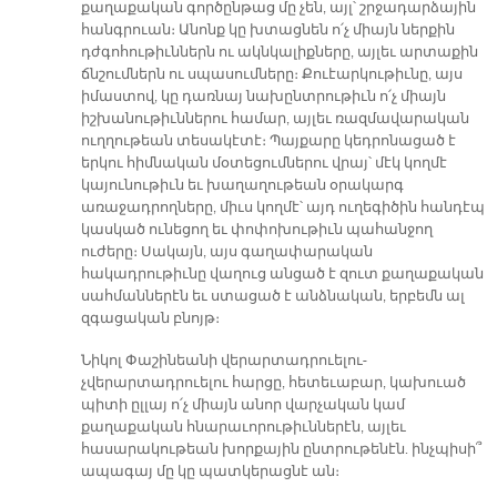
քաղաքական գործընթաց մը չեն, այլ՝ շրջադարձային
հանգրուան։ Անոնք կը խտացնեն ո՛չ միայն ներքին
դժգոհութիւններն ու ակնկալիքները, այլեւ արտաքին
ճնշումներն ու սպասումները։ Քուէարկութիւնը, այս
իմաստով, կը դառնայ նախընտրութիւն ո՛չ միայն
իշխանութիւններու համար, այլեւ ռազմավարական
ուղղութեան տեսակէտէ։ Պայքարը կեդրոնացած է
երկու հիմնական մօտեցումներու վրայ՝ մէկ կողմէ
կայունութիւն եւ խաղաղութեան օրակարգ
առաջադրողները, միւս կողմէ՝ այդ ուղեգիծին հանդէպ
կասկած ունեցող եւ փոփոխութիւն պահանջող
ուժերը։ Սակայն, այս գաղափարական
հակադրութիւնը վաղուց անցած է զուտ քաղաքական
սահմաններէն եւ ստացած է անձնական, երբեմն ալ
զգացական բնոյթ։
Նիկոլ Փաշինեանի վերարտադրուելու-
չվերարտադրուելու հարցը, հետեւաբար, կախուած
պիտի ըլլայ ո՛չ միայն անոր վարչական կամ
քաղաքական հնարաւորութիւններէն, այլեւ
հասարակութեան խորքային ընտրութենէն. ինչպիսի՞
ապագայ մը կը պատկերացնէ ան։