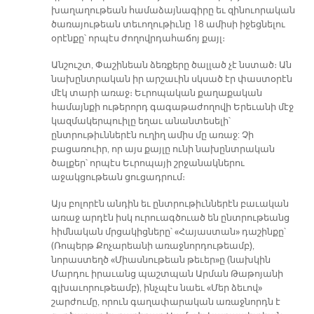
խաղաղութեան համաձայնագիրը եւ զինուորական
ծառայութեան տեւողութիւնը 18 ամիսի իջեցնելու
օրէնքը՝ որպէս ժողովրդահաճոյ քայլ։
Անշուշտ, Փաշինեան ձեռքերը ծալլած չէ նստած։ Ան
նախընտրական իր արշաւին սկսած էր փաստօրէն
մէկ տարի առաջ։ Եւրոպական քաղաքական
համայնքի ութերորդ գագաթաժողովի Երեւանի մէջ
կազմակերպուիլը եղաւ անանտեսելի՝
ընտրութիւններէն ուղիղ ամիս մը առաջ: Չի
բացառուիր, որ այս քայլը ունի նախընտրական
ծալքեր՝ որպէս Եւրոպայի շրջանակներու
աջակցութեան ցուցադրում։
Այս բոլորէն անդին եւ ընտրութիւններէն բաւական
առաջ արդէն իսկ ուրուագծուած են ընտրութեանց
հիմնական մրցակիցները՝ «Հայաստան» դաշինքը՝
(Ռոպերթ Քոչարեանի առաջնորդութեամբ),
նորաստեղծ «Միասնութեան թեւեր»ը (նախկին
Մարդու իրաւանց պաշտպան Արման Թաթոյանի
գլխաւորութեամբ), ինչպէս նաեւ «Մեր ձեւով»
շարժումը, որուն գաղափարական առաջնորդն է