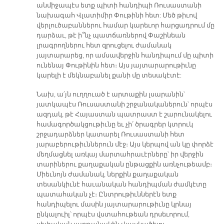
անմիջապէս ետք պիտի հանդիպի Ռուսաստանի
նախագահ Վլատիմիր Փութինի հետ: Մեծ թիւով
վերլուծաբաններու համար կարեւոր հարցադրում մը
դարձաւ, թէ ի՞նչ պատճառներով Փաշինեան
լրագրողներու հետ զրուցելու ժամանակ
յայտարարեց, որ ամսավերջին հանդիպում մը պիտի
ունենայ Փութինին հետ։ Այս յայտարարութիւնը
կարելի է մեկնաբանել քանի մը տեսակէտէ:
Նախ, ա՛յն ուղղուած է արտաքին լսարանին՝
յատկապէս Ռուսաստանի շրջանականերուն՝ որպէս
ազդակ, թէ Հայաստան պատրաստ է շարունակելու
համագործակցութիւնը եւ չի՛ ծրագրեր կտրուկ
շրջադարձներ կատարել Ռուսաստանի հետ
յարաբերութիւններուն մէջ։ Այս կերպով ան կը փորձէ
մեղմացնել առկայ մարտահրաւէրները՝ իր վերջին
տարիներու քաղաքական ընթացքին առնչութեամբ։
Միեւնոյն ժամանակ, ներքին քաղաքական
տեսանկիւնէ հաւանական հանդիպման ժամկէտը
պատահական չէ։ Ընտրութիւններէն ետք
հանդիպելու մասին յայտարարութիւնը կրնայ
ընկալուիլ՝ որպէս վստահութեան դրսեւորում,