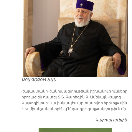
ԱՐԱ ԳՕՉՈՒՆԵԱՆ
​Հայաստանի Հանրապետութեան իշխանութիւնները
որոշած են դատել Տ.Տ. Գարեգին Բ. Ամենայն Հայոց
Կաթողիկոսը: Սա իսկապէս արտասովոր երեւոյթ մըն
է եւ միանշանակօրէն կ՚ենթադրէ գայթակղութիւն մը:
Կարդալ աւելին
Դ