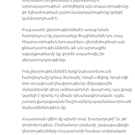
սեփական յաղթանակէն չկասկածելու
արտայայտութիւն՝ ստեղծելով այն տպաւորութիւնը,
թէ իշխանութեան շարունակականութիւնը գրեթէ
կանխորոշուած է։
Բաց աստի, ընտրութիւններէն առաջ նման
հանդիպում մը չկատարելը Փաշինեանին կու տայ
հնարաւորութիւն խուսափելու ընդդիմութեան այն
քննադատութիւններէն, թէ ան արտաքին
աջակցութեամբ կը փորձէ ապահովել իր
վերարտադրութիւնը։
Իսկ ընտրութիւններէն ետք նախատեսուած
հանդիպումը կրնայ ծառայել՝ որպէս միջոց, որպէսզի
նոր ստացուած լիազօրութիւնը միջազգային
մակարդակի վրայ ամրապնդուի։ Այսպէսով, այս քայլը
կարելի է դիտել ո՛չ միայն դիւանագիտական, այլեւ
յստակ քաղաքական հաշուարկով պայմանաւորուած
նախաձեռնութիւն մը։
Հայաստան վճիռ մը պիտի տայ՝ խաղաղութի՞ւն, թէ
փոփոխութիւն: Ընդհանուր առմամբ, շաբաթավերջի
ընտրութիւնները Հայաստանի համար սովորական