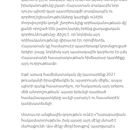
իրականութիւնը չկար։ Հայաստան տակաւին նոր
դուրս պիտի գար պատերազմի տագնապէն ու
գործող իշխանութիւնները կարիքն ունէին
ժողովուրդին կողմէ շնորհուելիք օրինականութեան մը՝
քանի որոշած էին շարունակել իրենց քաղաքական
գործունէութիւնը։ Ճիշդ է, որ նոյնիսկ այդ
օրինականութիւնը վիրաւոր էր, որովհետեւ
Հայաստան կը համարուէր պատերազմ կորսնցուցած
երկիր, բայց, նոյնիսկ այդ պարագային կարեւոր էր լսել
Հայաստանի հասարակութեան հիմնարար կարծիքը
այդ ուղղութեամբ։
Եթէ արագ համեմատական մը կատարենք 2021
թուականի իրավիճակին եւ այսօրուան միջեւ, ապա
պիտի գանք հաստատելու, որ հակառակ այդ օրերու
մեծ անորոշութեան՝ այսօր երեւելի դարձած
համայնապատկերը աւելի յստակ է ու հաւանօրէն՝
կանխատեսելի։
Մօտաւոր անցեալին գոյութիւն ունէր «Ղարաբաղեան
հակամարտութիւն», իսկ այսօր այդ մէկը մտած է
մահաքունի։ Այս մէկը մեղմ խօսքով՝ պարզապէս