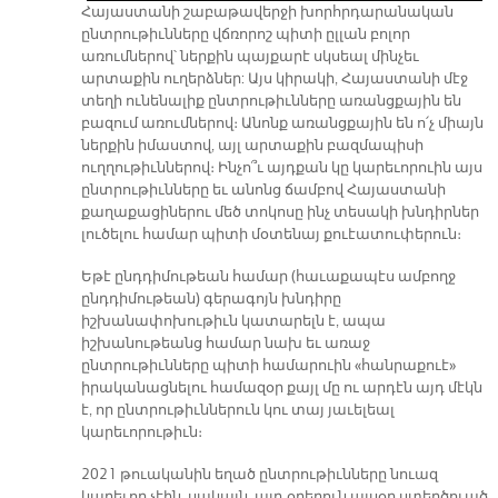
Հայաստանի շաբաթավերջի խորհրդարանական
ընտրութիւնները վճռորոշ պիտի ըլլան բոլոր
առումներով՝ ներքին պայքարէ սկսեալ մինչեւ
արտաքին ուղերձներ: Այս կիրակի, Հայաստանի մէջ
տեղի ունենալիք ընտրութիւնները առանցքային են
բազում առումներով։ Անոնք առանցքային են ո՛չ միայն
ներքին իմաստով, այլ արտաքին բազմապիսի
ուղղութիւններով։ Ինչո՞ւ այդքան կը կարեւորուին այս
ընտրութիւնները եւ անոնց ճամբով Հայաստանի
քաղաքացիներու մեծ տոկոսը ինչ տեսակի խնդիրներ
լուծելու համար պիտի մօտենայ քուէատուփերուն։
Եթէ ընդդիմութեան համար (հաւաքապէս ամբողջ
ընդդիմութեան) գերագոյն խնդիրը
իշխանափոխութիւն կատարելն է, ապա
իշխանութեանց համար նախ եւ առաջ
ընտրութիւնները պիտի համարուին «հանրաքուէ»
իրականացնելու համազօր քայլ մը ու արդէն այդ մէկն
է, որ ընտրութիւններուն կու տայ յաւելեալ
կարեւորութիւն։
2021 թուականին եղած ընտրութիւնները նուազ
կարեւոր չէին, սակայն, այդ օրերուն այսօր ստեղծուած