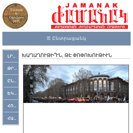
Շաբաթ
8,
Օգոստոս
2026
☰ Ընտրացանկ
ԽԱՂԱՂՈՒԹԻ՞ՒՆ, ԹԷ ՓՈՓՈԽՈՒԹԻՒՆ
ԼՐԱՀՈՍ
ԹՐՔԱՀԱՅ ԿԵԱՆՔ
ԸՆԿԵՐԱՄՇԱԿՈՒԹԱՅԻՆ
ԵԿԵՂԵՑԱԿԱՆ
ՀՈԳԵՄՏԱՒՈՐ
ՀԱՐԹԱԿ