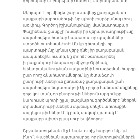
գործարար եւ բարերար Սամուէլ Կարապետեան։
Ակնյայտ է, որ մինչեւ շաբաթավերջ քաղաքական
պայքարի լարուածութիւնը պիտի բարձրանայ փուլ
առ փուլ։ Գործող իշխանութիւնը՝ մասնաւորաբար
Փաշինեան, ջանք չի խնայեր իր վերարտադրութիւնը
ապահովելու համար նպաստաւոր պայմաններ
ստեղծելու տեսակէտէ։ Ան կը գիտակցի, որ
պարտութիւնը կրնայ վերջ դնել իր քաղաքական
ասպարէզին, ուստի, կը փորձէ օգտագործել
իւրաքանչիւր հնարաւոր միջոց։ Օրինակ,
ելեկտրականութեան սակագինի նուազեցման հարցը,
ըստ որոշ գնահատումներու՝ կը յետաձգուի
ընտրութիւններուն ընդառաջ քաղաքական շահ
ապահովելու նպատակով։ Այս բոլոր հանգամանքները
ցոյց կու տան, որ ընտրութիւններուն արդիւնքը
կախուած պիտի ըլլայ բազմաթիւ գործօններէ՝ ներքին
տրամադրութիւններէն սկսեալ, մինչեւ արտաքին
ազդեցութիւններ։ Մէկ բան, սակայն, յստակ է՝
պայքարը պիտի ըլլայ սուր եւ վճռորոշ։
Շրջանառութեան մէջ է նաեւ ուրիշ հարցում մը. թէ
ինչո՞ւ Փաշինեան յայտարարեց, որ ընտրութիւններէն