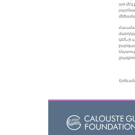
առ մէկ
յայտնա
մեծամա
Հաւանա
մարդկա
ԱՄՆ-ի 
բարգաւ
Մատուր
լրագրո
Երեւան