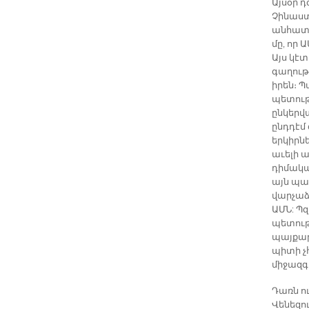
Այսօր 
Չինաստա
անհատ)
մը, որ 
Այս կէ
գաղութ
իրեն։ 
պետութի
ընկերվա
ընդդէմ
երկիրն
աւելի 
դիմակա
այն պա
վարչաձ
ԱՄՆ: Պ
պետութ
պայքար
պիտի չ
միջազգ
Դառն ու
Վենեզու