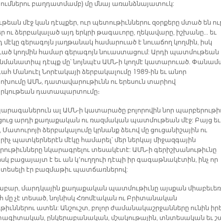
ւմներու բաղդատմամբ) մը մնայ առանձնայատուկ:
թեան մէջ կան դէպքեր, ուր պետութիւններու զօրքերը մտած են ու
ր ու ձերբակալած այդ երկրի թագաւորը, ղեկավարը, իշխանը... եւ
յդ մէկը գերագոյն յաղթանակ համարուած է նուաճող կողմին, իսկ
ւած կողմին համար գերագոյն նուաստացում: Արդի պատմութեան
յ նմանատիպ դէպք մը՝ նոյնպէս ԱՄՆ-ի կողմէ կատարուած. Փանամ
հ Մանուէլ Նորէակայի ձերբակալումը 1989-ին եւ անոր
խումը ԱՄՆ, դատավարութիւնն ու երեսուն տարիով
րկութեան դատապարտումը։
պարագաներուն ալ ԱՄՆ-ի կատարածը բոլորովին նոր պարբերութի
լցուց արդի քաղաքական ու ռազմական պատմութեան մէջ: Բայց եւ
 Մատուրոյի ձերբակալումը կրնանք ձեւով մը ցուցանիշային ու
իչ պատկերներէն մէկը համարել՝ մեր ներկայ միջազգային
րութիւնները նկարագրելու տեսակէտէ: ԱՄՆ-ի գերիշխանութիւնը
սկ բացայայտ է եւ ան կ՚ուղղուի դէպի իր գագաթնակէտին, ինչ որ
եսելի էր բազմաթիւ պատճառներով:
բար, մարդկային քաղաքական պատմութիւնը այսքան միաբեւեռ
 մը չէ տեսած, նոյնիսկ Հռոմէական ու Բրիտանական
ւթիւններու ատեն: Անշուշտ, բոլոր ժամանակաշրջանները ունին իր
ագիտական, ընկերաբանական, մշակութային, տնտեսական եւ 