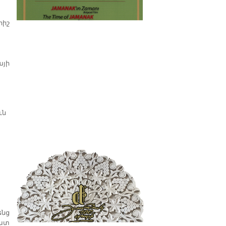
պատմաբան Վարագ
Գեթսեմանեանի հետ
րիշ
այի
ւն
ենց
շատ