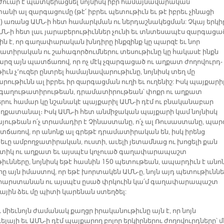
դժուար է պատկերացնել նոյնիսկ իբր համայնավարական
նի ալ զարգացումը (թէ՛ իբրեւ պետութիւն եւ թէ իբրեւ չինացի
 առանց ԱՄՆ-ի հետ համարկման ու ներդաշնակեցման: Չկայ երկի
ԱՄՆ-ի հետ լաւ յարաբերութիւններ չունի եւ տնտեսապէս զարգացած
տին է, որ գաղափարական խնդիրը ինքզինք կը պարզէ եւ նոր
ատիրական ու շահագործումներու տեսութիւնը կը հակասէ ինքն
Պարզ այն պատճառով, որ ոչ մէկ չզարգացած ու աղքատ ժողովուրդ-
ւն չ՚ուզեր ընտրել համայնավարութիւնը, նոյնիսկ տեղ մը
րութիւնն ալ իբրեւ իր զարգացման ուղի եւ ուղենիշ: Իսկ պայքարի
 գաղութատիրութեան, դրամատիրութեան՝ փոքր ու աղքատ
երու համար կը նշանակէ պայքարիլ ԱՄՆ-ի դէմ ու բնականաբար
աղքատանալ։ Իսկ ԱՄՆ-ի հետ անմիջական պայքարի կամ նոյնիսկ
յութեան ո՛չ տրամադիր է Չինաստանը, ո՛չ ալ Ռուսաստանը, պար
տճառով, որ անոնք ալ գրեթէ դրամատիրական են, իսկ իրենց
եւը ամբողջատիրական, ուստի, աւելի յետամնաց ու խոցելի քան
զտիկ ու աղքատ եւ այսպէս կոչուած գաղափարապաշտ
իւնները, նոյնիսկ եթէ հասնին 150 պետութեան, ապարդիւն է անո
ը այն իմաստով, որ եթէ խորտակեն ԱՄՆ-ը, նոյն այդ պետութիւնն
հարստանան ու այսպէս ըսած փրկուին կա՛մ գաղափարապաշտ
ային ձեւ մը պիտի կարենան ստեղծել:
 միեւնոյն ժամանակ քաղցր իրականութիւնը այն է, որ նոյն
ելայի եւ ԱՄՆ-ի դէմ պայքարող բոլոր երկիրներու ժողովուրդները՝ մ