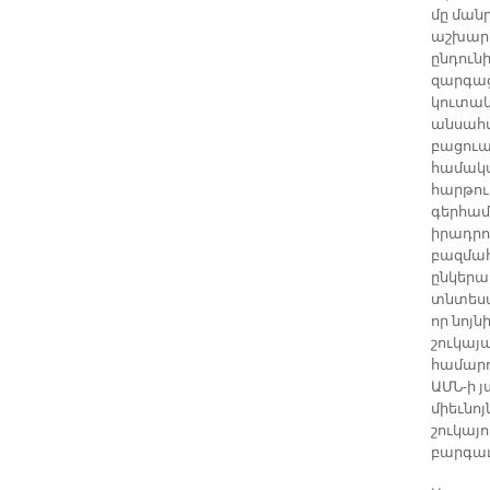
մը ման
աշխարհ
ընդուն
զարգաց
կուտակ
անսահմ
բացուա
համակա
հարթու
գերհամ
իրադրու
բազմահ
ընկերա
տնտեսա
որ նոյ
շուկայ
համարո
ԱՄՆ-ի 
միեւնո
շուկայ
բարգաւ