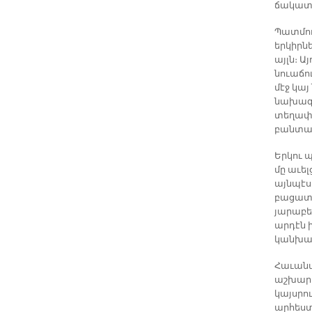
ճակատո
Պատմու
երկիրնե
այլն։ Ա
նուաճո
մէջ կա
նախագա
տեղափո
բանտա
Երկու 
մը աւե
այնպէս,
բացատր
յարաբե
արդէն ի
կանխատ
Հաւանա
աշխարհ
կայսրո
արհեստ