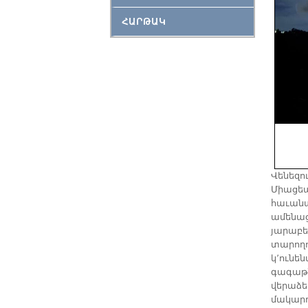
ՀԱՐԹԱԿ
Վենեզո
Միացեա
հաւանա
ամենաց
յարաբե
տարողո
կ՚ունե
գագաթն
վերաձե
մակարդ