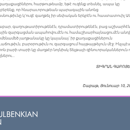
 քաղաքացիներու հարթութեամբ, եթէ ուզենք տեսնել, ապա կը
բերենք, որ հնարաւորութեան պարագային անոնց
սնութիւնը կ՚ուզէ գաղթել իր սեփական երկրէն ու հաստատուիլ Ա
բար, գաղութատիրութենէն, դրամատիրութենէն, բաց աշխարհէն
յին զարգացման ապահովումէն ու համաշխարհայնացումէն անդի
ամենամեծ յաղթանակը կը կայանայ՝ իր քաղաքացիներուն
աճութիւն, բարօրութիւն ու զարգացում հայթայթելուն մէջ: Ինչպէս
ոն բարի տարի կը մաղթէր նոյնիսկ Տելթայի զինուորականներուն 
ղներու…
ՏԻԳՐԱՆ ԳԱԲՈՅ
Շաբաթ, Յունուար 10, 2