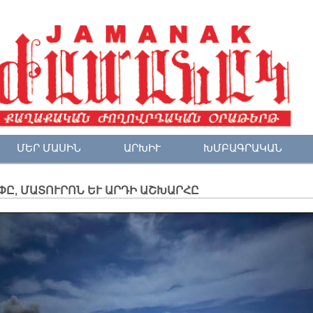
ՄԵՐ ՄԱՍԻՆ
ԱՐԽԻՒ
ԽՄԲԱԳՐԱԿԱՆ
Ը, ՄԱՏՈՒՐՈՆ ԵՒ ԱՐԴԻ ԱՇԽԱՐՀԸ