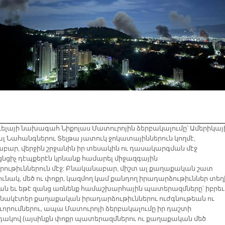
ւելայի նախագահ Նիքոլաս Մատուրոյին ձերբակալումը՝ Ամերիկայ
լ Նահանգներու Տելթա յատուկ ջոկատայիններուն կողմէ,
բար, վերջին շրջանին իր տեսակին ու դասակարգման մէջ
նցիչ դէպքերէն կրնանք համարել միջազգային
րութիւններուն մէջ: Բնականաբար, միշտ ալ քաղաքական շատ
ւնակ, մեծ ու փոքր, կազմող կամ քանդող իրադարձութիւններ տեղ
նան եւ եթէ զանց առնենք համաշխարհային պատերազմները՝ իբրեւ
ակէտեր քաղաքական իրադարձութիւններու ուժգնութեան ու
ւորումներու, ապա Մատուրոյի ձերբակալումը իր դաշտի
ակով (այսինքն փոքր պատերազմներու ու քաղաքական մեծ