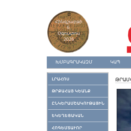
Հինգշաբթի
6,
Օգոստոս
2026
ԽՄԲԱԳՐԱԿԱԶՄ
ԿԱՊ
ԼՐԱՀՈՍ
ԹՐԱՄՓ
ԹՐՔԱՀԱՅ ԿԵԱՆՔ
ԸՆԿԵՐԱՄՇԱԿՈՒԹԱՅԻՆ
ԵԿԵՂԵՑԱԿԱՆ
ՀՈԳԵՄՏԱՒՈՐ