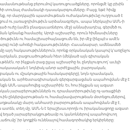
րամասնութեանց բերումով կառուցուածքները, որոնցմէ կը բխին
ի տուեալ ժամանակի դասակարգումները։ Բայց, եթէ հիմք
ինք, որ մարդկային պատմութեան ուժականութիւնը ուղղուած է
ում ու յառաջդիմութիւն արձանագրելու, ապա ներկայիս ԱՄՆ-ի
ած ուժը (ամէն բնագաւառներու մէջ) աննախադէպ, գերմեծ ու
ան կրնանք համարել: Արդի աշխարհը, որուն հիմնասիւները
ծութիւնն ու համաշխարհայնացումն են, իր մէջ (ինչպէս ամէն
րգ) ունի ահռելի հակասութիւններ։ Հաւանաբար, ամենամեծ
մը այդ հակասութիւններուն, որոնք օրկանական կապով կ՚առընչո
արկման, բացուածութեան հետ (մեկնած այն գիտական
թենէն, որ ինչքան բաց ըլլայ աշխարհը եւ ընդելուզուող՝ աւելի
ակասական է նոյնիսկ անոր արժէքային, բարոյական,
բական ու մշակութային համակարգերը), նոյն դրամական,
կան եւ արհեստագիտական գերզարգացման ապահովման մէջ է
նինքն ԱՄՆ ապահովեց աշխարհին: Եւ հոս ինչքան ալ ազատ
ական յարաբերութիւններն ու դրամատիրութիւնը ոչ-առաքինի
ւին ընկերվարութեան ու համայնավարութեան մօտեցումներով,
յաղթանակը մարդ անհատի բարօրութեան ապահովման մէջ է,
յն ատեն, տեղ մը, ԱՄՆ-ն է երաշխաւորողն ու իրականացողը ազատ
ով եղած յարաբերակցութեամբ ու կանոններով ապահովուող
աճումը՝ իր կողքին ունենալով համագործակից երկիրները: