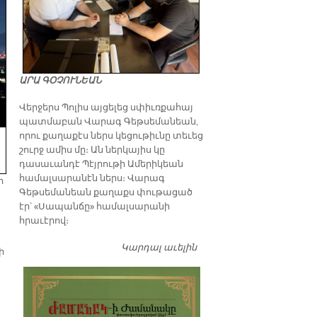
ԱՐԱ ԳՕՉՈՒՆԵԱՆ
Վերջերս Պոլիս այցելեց սփիւռքահայ
պատմաբան Վարագ Գեթսեմանեան,
որու քաղաքէս ներս կեցութիւնը տեւեց
շուրջ ամիս մը։ Ան ներկայիս կը
դասաւանդէ Պէյրութի Ամերիկեան
համալսարանէն ներս։ Վարագ
ի
Գեթսեմանեան քաղաքս փութացած
էր՝ «Սապանճը» համալսարանի
հրաւէրով։
Կարդալ աւելին
Պոլիս այցելութեան
ի
առթիւ ԺԱՄԱՆԱԿ-ի
խմբագրատան մէջ
շահեկան զրոյց՝
սփիւռքահայ