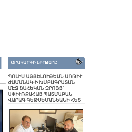
ՕՐԱԿԱՐԳԻ ՆԻՒԹԵՐԸ
ՊՈԼԻՍ ԱՅՑԵԼՈՒԹԵԱՆ ԱՌԹԻՒ
ԺԱՄԱՆԱԿ-Ի ԽՄԲԱԳՐԱՏԱՆ
ՄԷՋ ՇԱՀԵԿԱՆ ԶՐՈՅՑ՝
ՍՓԻՒՌՔԱՀԱՅ ՊԱՏՄԱԲԱՆ
ՎԱՐԱԳ ԳԵԹՍԵՄԱՆԵԱՆԻ ՀԵՏ