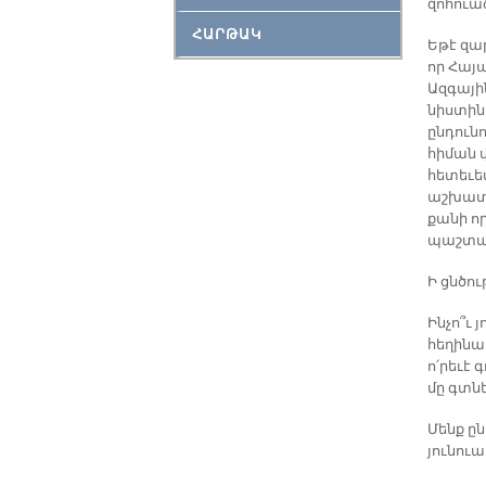
զոհուա
ՀԱՐԹԱԿ
Եթէ զա
որ Հա
Ազգային
նիստին
ընդուն
հիման 
հետեւեա
աշխատան
քանի ո
պաշտպա
Ի ցնծու
Ինչո՞ւ 
հեղինա
ո՛րեւէ
մը գտնե
Մենք ըն
յունուա