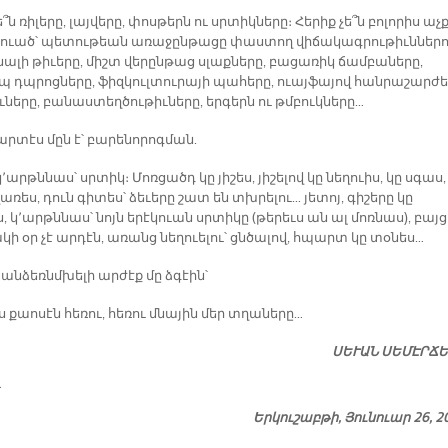
ե՞ն ռիլերը, լայվերը, փոսթերն ու սրտիկները։ Հերիք չե՞ն բոլորիս աչ
ցուած՝ պետութեան առաջընթացը փաստող վիճակագրութիւններո
ալի թիւերը, միշտ վերընթաց սլաքները, բացառիկ ճամբաները,
 դպրոցները, ֆիզկուլտուրայի պահերը, ուայֆայով հանրաշարժե
ւները, բանաստեղծութիւները, երգերն ու թմբուկները…
արտէս մըն է՝ բարենորոգման.
՚արթննաս՝ սրտիկ։ Մոռցածդ կը յիշես, յիշելով կը նեղուիս, կը սգաս,
վառես, դուն գիտես՝ ձեւերը շատ են տխրելու… յետոյ, գիշերը կը
 կ՚արթննաս՝ նոյն երէկուան սրտիկը (թերեւս ան ալ մոռնաս), բայց
ի օր չէ արդէն, առանց նեղուելու՝ ցնծալով, հպարտ կը տօնես…
 անձեռնմխելի արժէք մը ձգէին՝
ս քաոսէն հեռու, հեռու մնային մեր տղաները…
ՍԵՒԱՆ ՍԵՄԷՐՃ
Երկուշաբթի, Յունուար 26, 2