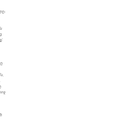
րը։
ն
ց
ք՝
րը
ն,
ւ
ը
րոջ
ծ