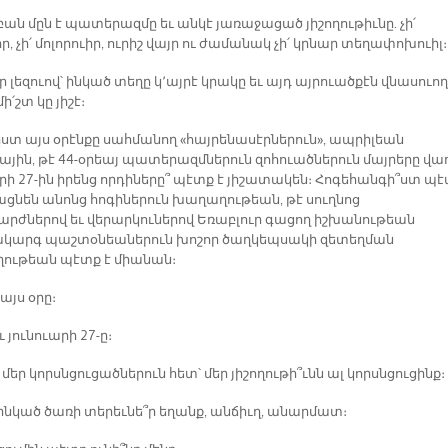
ան մըն է պատերազմը եւ անկէ յառաջացած յիշողութիւնը. չի՛
, չի՛ մոլորուիր, ուրիշ վայր ու ժամանակ չի՛ կրնար տեղափոխուիլ
եր լեզուով՝ ինկած տեղը կ՚այրէ կրակը եւ այդ այրուածքէն վնասուո
 մի՛շտ կը յիշէ։
 ըստ այս օրէնքը սահմանող «հայրենասէրներուն», ապրիլեան
ային, թէ 44-օրեայ պատերազմներուն զոհուածներուն մայրերը վաղ
արի 27-ին իրենց որդիները՞ պէտք է յիշատակեն։ Հոգեհանգի՞ստ պ
ացնեն անոնց հոգիներուն խաղաղութեան, թէ սուղնոց
արժներով եւ վերարկուներով Եռաբլուր գացող իշխանութեան
կարգ պաշտօնեաներուն խոշոր ծաղկեպսակի զետեղման
ութեան պէտք է միանան։
 այս օրը։
ւ յունուարի 27-ը։
մեր կորսնցուցածներուն հետ՝ մեր յիշողութի՞ւնն ալ կորսնցուցինք։
ինկած ծառի տերեւնե՞ր եղանք, անճիւղ, անարմատ։