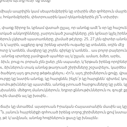
եցումին պէտք ունի՞նք մենք։
 միայն ապրիլին կամ սեպտեմբերին կը տխրին մեր զոհերուն մայրե
ն, հոկտեմբերին, փետրուարին կամ դեկտեմբերին չե՞ն տխրիր։
, փառք Տիրոջ եւ կրնամ վստահ ըլլալ, որ անոնք ամէ՛ն օր կը հաշուե
շտկած անկողինները, չարդուկած շապիկները, չեն կրնար կլլել իրեն
րուն չկերած պատառները, չխմած թէյերը։ 25, 27 չեն գիտեր անոն
 կ՚այրին, աչքերը գոց՝ իրենց սրտին ուզածը կը տեսնեն, օդին մէջ
ոտը կ՚առնեն, մազերը կը շոյեն, գիրկը կ՚առնեն… աս բոլոր բայերուն
 անոնց սրտերը չամոքած պահեր ալ կ՚ըլլան, ամառ, ձմեռ, արեւ,
 ձիւն, բուք ու բորան չեն ըսեր, չեն սպասեր, կ՚երթան իրենց որդինե
ւ, ձիւներուն տակ անոնց թաղուած շիրիմները շօշափելու, կարծես
ծածկող այդ ցուրտը թեթեւցնելու։ Հո՛ն, այդ շիրիմներուն քովը, վրա
ուրջը կը նստին անոնք, կը հարցնեն, ինչե՜ր կը հարցնեն՝ գիտեմ, կո
տմութիւններ կը պատմեն, անոնց չտուած հարցումները կը լսեն, կ
նեն. մեծցող մանուկներուն, եղբօր քննութիւններուն ու գուցէ ք
ւին մասին ալ կը խօսին…
ճախ կը մտածեմ. այսօրուան Իրական Հայաստանին մասին ալ կը
, յանուն հայրենիքի զոհուած իրենց տղոց շիրիմներուն քով նստա
, թէ կ՚ամչնան, անոնց հոգիներուն ցաւը կը խնայեն։