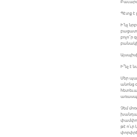
Բաւարա
Պէտք է 
Ի՛նչ նր
բացատրո
բոլո՜ր 
բանակի
Այսպիսի
Ի՞նչ է
Մեր պա
անոնց օ
հետեւա
առասպե
Չեմ մոռ
խանդավ
փամփու
թէ ո՛ւր
փորփրե