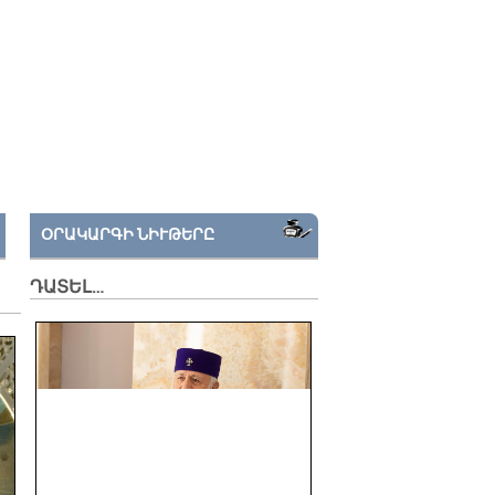
ՕՐԱԿԱՐԳԻ ՆԻՒԹԵՐԸ
ԴԱՏԵԼ…