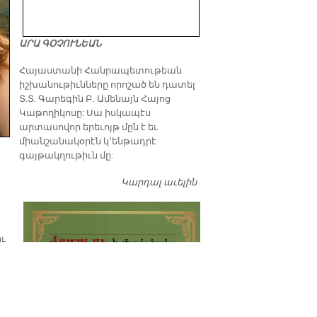
ԱՐԱ ԳՕՉՈՒՆԵԱՆ
​Հայաստանի Հանրապետութեան
իշխանութիւնները որոշած են դատել
Տ.Տ. Գարեգին Բ. Ամենայն Հայոց
Կաթողիկոսը: Սա իսկապէս
արտասովոր երեւոյթ մըն է եւ
միանշանակօրէն կ՚ենթադրէ
գայթակղութիւն մը:
Կարդալ աւելին
Դատել…
իւ