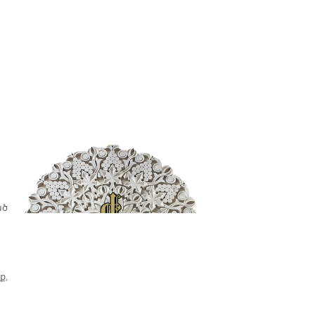
ած
ք,