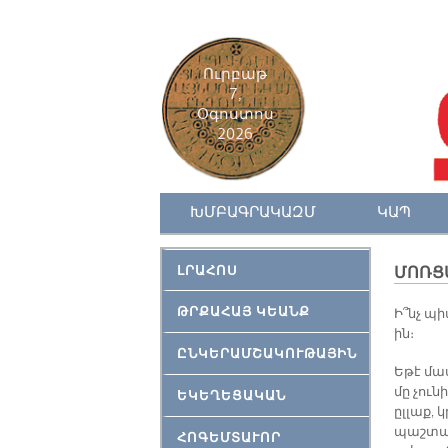
Ուրբաթ
7,
Օգոստոս
2026
ԽՄԲԱԳՐԱԿԱԶՄ
ԿԱՊ
ԼՐԱՀՈՍ
ՄՈՌՑԱ
ԹՐՔԱՀԱՅ ԿԵԱՆՔ
Ի՞նչ պի
ին։
ԸՆԿԵՐԱՄՇԱԿՈՒԹԱՅԻՆ
Եթէ մա
մը չունի
ԵԿԵՂԵՑԱԿԱՆ
ըլլաք, 
պաշտպ
ՀՈԳԵՄՏԱՒՈՐ