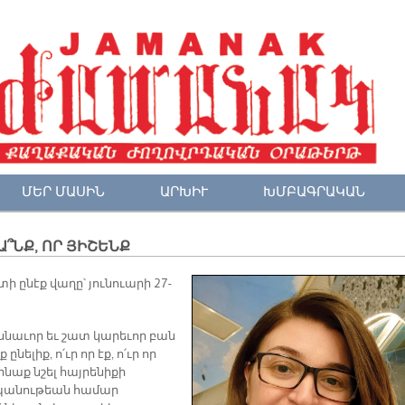
ՄԵՐ ՄԱՍԻՆ
ԱՐԽԻՒ
ԽՄԲԱԳՐԱԿԱՆ
՞ՆՔ, ՈՐ ՅԻՇԵՆՔ
տի ընէք վաղը՝ յունուարի 27-
սնաւոր եւ շատ կարեւոր բան
ք ընելիք, ո՛ւր որ էք, ո՛ւր որ
կրնաք նշել հայրենիքի
անութեան համար