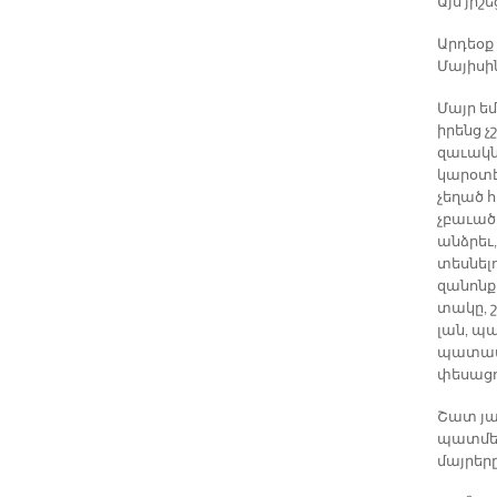
Այս յիշ
Արդեօք
Մայիսի
Մայր եմ
իրենց չ
զաւակնե
կարօտէն
չեղած հ
չբաւած,
անձրեւ,
տեսնելո
զանոնք 
տակը, շ
լան, պա
պատասխա
փեսացո
Շատ յա
պատմե՞ն
մայրերը