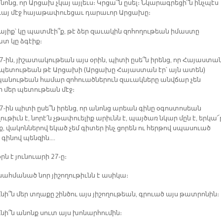
նոնց, որ Արցախ չկայ այլեւս։ Կրցա՞ն ըսել։ Նկարագրեցի՞ն ինչպէս
ուայ մէջ հայաթափուեցաւ դարաւոր Արցախը։
լայիք՝ կը պատմէի՞ք, թէ ձեր զաւակին զոհողութեան իմաստը
 կը ձգէիք։
7-ին, յիշատակութեան այս օրին, պիտի ըսե՞ն իրենց, որ Հայաստա
ետութեան թէ Արցախի (Արցախը Հայաստան էր՝ այն ատեն)
նութեան համար զոհուածներուն զաւակները անվճար չեն
ր մեր պետութեան մէջ։
7-ին պիտի ըսե՞ն իրենց, որ անոնց արեան գինը օգոստոսեան
թիւն է, նորէ՛ն չթափուելիք արիւնն է, պայծառ նկար մըն է, երկա՜
, վակոններով եկած չեմ գիտեր ինչ ցորեն ու հերթով սպասուած
 գինով պենզին….
օրն է յունուարի 27-ը։
 սահմանած նոր յիշողութիւնն է ասիկա։
նի՞ն մեր տղաքը շինծու այս յիշողութեան, գրուած այս թատրոնին։
ւնի՞ն անոնք սուտ այս խոնարհումին։