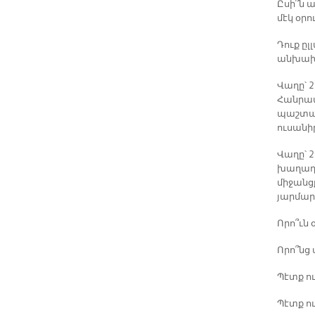
Ըսի՞ն ա
մէկ օր
Դուք ըլ
անխախտ
Վաղը՝ 2
Հանրապ
պաշտպա
ուսանի
Վաղը՝ 2
խաղաղու
միջանցք
յարմար
Որո՞ւն 
Որո՞նց
Պէտք ու
Պէտք ո