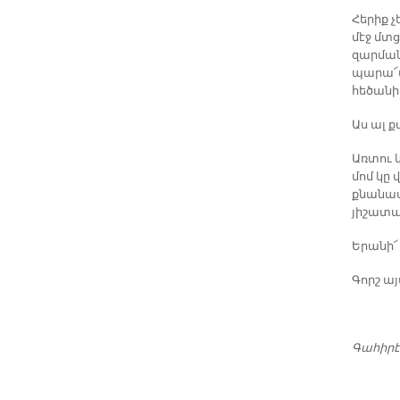
Հերիք չ
մէջ մտ
զարման
պարա՜պ
հեծանի
Աս ալ ք
Առտու կ
մոմ կը 
քնանաս,
յիշատակ
Երանի՜
Գորշ այ
Գահիրէ