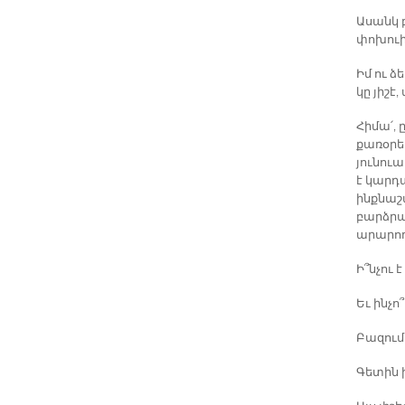
Ասանկ բ
փոխուիր
Իմ ու ձ
կը յիշէ,
Հիմա՛,
քառօրե
յունու
է կարդ
ինքնաշ
բարձրա
արարող
Ի՞նչու է
Եւ ինչո՞
Բազում 
Գետին 