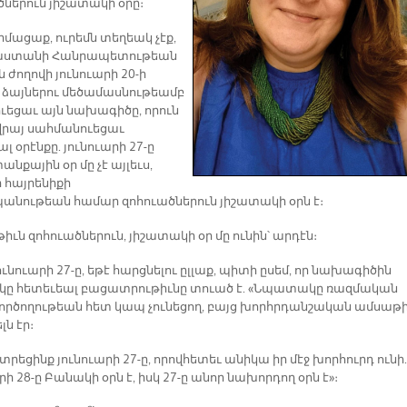
ծներուն յիշատակի օրը։
րմացաք, ուրեմն տեղեակ չէք,
յաստանի Հանրապետութեան
 ժողովի յունուարի 20-ի
 ձայներու մեծամասնութեամբ
ուեցաւ այն նախագիծը, որուն
վրայ սահմանուեցաւ
լ օրէնքը. յունուարի 27-ը
քային օր մը չէ այլեւս,
ր հայրենիքի
նութեան համար զոհուածներուն յիշատակի օրն է։
թիւն զոհուածներուն, յիշատակի օր մը ունին՝ արդէն։
յունուարի 27-ը, եթէ հարցնելու ըլլաք, պիտի ըսեմ, որ նախագիծին
կը հետեւեալ բացատրութիւնը տուած է. «Նպատակը ռազմական
 գործողութեան հետ կապ չունեցող, բայց խորհրդանշական ամսաթ
լն էր։
տրեցինք յունուարի 27-ը, որովհետեւ անիկա իր մէջ խորհուրդ ունի.
րի 28-ը Բանակի օրն է, իսկ 27-ը անոր նախորդող օրն է»։