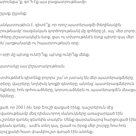
րուեցա՞ք, գո՞հ էք այս բացատրութեամբ։
ըլլաք, ըլլանք։
բանկատութիւն է, գիտէ՞ք, որ որոշ պատերազմի (հեղինակին
ւթեամբ՝ ռազմական գործողութեան) մը զոհերը չէ, այլ՝ մեր բոլոր,
զոհերը յիշատակելէն ետք, ցաւ ու տխրութենէն ետք պիտի գայ մեր
ն՝ յաղթանակի ու հպարտութեան օրը։
 օրի մը պէտք ունէի՞նք, պէտք ունի՞նք մենք։
 նպատակը այս յիշատակութեան։
տմութենէն գիտենք բոլորս. շա՜տ յստակ են մեր պատերազմները,
րերը, վայրերը, նոյնիսկ կողքի գետերը, անոնց՝ պատերազմներուն
նքները, հոն զոհուածները, կորսուածներն ու պատերազմէն մնաց
լները…
ցած, որ 2001-ին, երբ Շուշի գացած էինք, դաշտերուն մէջ
առութեամբ մեզ դիմաւորող մանուկները առաջարկած էին
շտներ գտնել գետնին տակէն։ Մենք զարմանալով հարցուցած էին
 կրնան գտնել… ամէն տեղ կայ, ըսած ու իրօք մեր շուրջը հոս-հոն
լով քանի հատ փամփուշտ գտած էին անոնք։