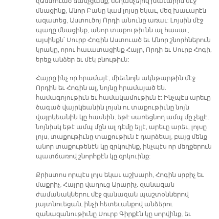
զԱստուած ճանչցանք, մեղանչելով խաւարին մէջ
մնացինք, Անոր Բանը կամ լոյսը եկաւ, մեզ խաւարէն
ազատեց, Աստուծոյ Որդի անունը առաւ: Լոյսին մէջ
պաղը մնացինք, անոր տաքութիւնն ալ հասաւ,
այսինքն՝ Սուրբ Հոգին Աստուած եւ Անոր շնորհներուն
կրակը, որու հաւատացինք Հայր, Որդի եւ Սուրբ Հոգի,
երեք անձեր եւ մէկ բնութիւն:
Հայրը ինչ որ հրամայէ, միեւնոյն ակնթարթին մէջ
Որդին եւ Հոգին ալ, նոյնը հրամայած են.
համագոյութիւն եւ համակամութիւն է: Ինչպէս արեւը
ծագած վայրկեանին լոյսն ու տաքութիւնը նոյն
վայրկեանին կը հասնին, եթէ սառեցնող ամպ մը չելլէ,
նոյնիսկ եթէ ամպ մըն ալ դէմը ելլէ, արեւը արեւ, լոյսը
լոյս, տաքութիւնը տաքութիւն է դարձեալ, բայց մենք
անոր տաքութենէն կը զրկուինք, ինչպէս որ մեղքերուն
պատճառով շնորհքէն կը զրկուինք:
Քրիստոս որպէս լոյս եկաւ աշխարհ, Հոգին սրբիչ եւ
մաքրիչ, Հայրը վաղուց Արարիչ. զանազան
ժամանակներու մէջ զանազան պաշտօններով
յայտնուեցան, ինչի հետեւանքով անձերու
զանազանութիւնը Սուրբ Գիրքէն կը սորվինք, եւ