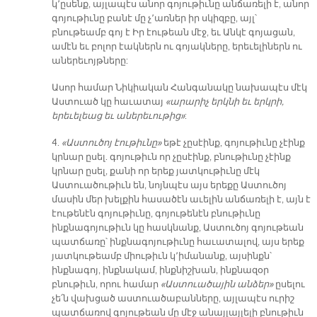
կ՚ըսենք, այլապէս անոր գոյութիւնը անճառելի է, անոր
գոյութիւնը բանէ մը չ՚առներ իր սկիզբը, այլ՝
բնութեամբ գոյ է Իր էութեան մէջ, եւ Անկէ գոյացան,
ամէն եւ բոլոր էակներն ու գոյակները, երեւելիներն ու
աներեւոյթները:
Ասոր համար Նիկիական Հանգանակը նախապէս մէկ
Աստուած կը հաւատայ
«արարիչ երկնի եւ երկրի,
երեւելեաց եւ աներեւութից»
:
4.
«Աստուծոյ էութիւնը»
եթէ չըսէինք, գոյութիւնը չէինք
կրնար ըսել. գոյութիւն որ չըսէինք, բնութիւնը չէինք
կրնար ըսել, քանի որ երեք յատկութիւնը մէկ
Աստուածութիւն են, նոյնպէս այս երեքը Աստուծոյ
մասին մեր խելքին հասածէն աւելին անճառելի է, այն է
էութենէն գոյութիւնը, գոյութենէն բնութիւնը
ինքնագոյութիւն կը հասկնանք, Աստուծոյ գոյութեան
պատճառը՝ ինքնագոյութիւնը հաւատալով, այս երեք
յատկութեամբ միութիւն կ՚իմանանք, այսինքն՝
ինքնագոյ, ինքնակամ, ինքնիշխան, ինքնազօր
բնութիւն, որու համար
«Աստուածային անձեր»
ըսելու
չե՛ն վախցած աստուածաբանները, այլապէս ուրիշ
պատճառով գոյութեան մը մէջ անայլայլելի բնութիւն