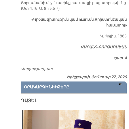
Յորդանանի մէջէն առինք հաւատքի բացատրութիւնը
(Մտ 4.16: Ա. Յհ 5.6-7):
«Կրօնագիտութիւն կամ ուսումն Քրիստոնէական
հաւատոյ»
Կ. Պոլիս, 1885
ՎԱՐԱՆԴ ՔՈՐԹՄՈՍԵԱՆ
•շար. 4
Վաղարշապատ
Երեքշաբթի, Յունուար 27, 2026
ՕՐԱԿԱՐԳԻ ՆԻՒԹԵՐԸ
ԴԱՏԵԼ…