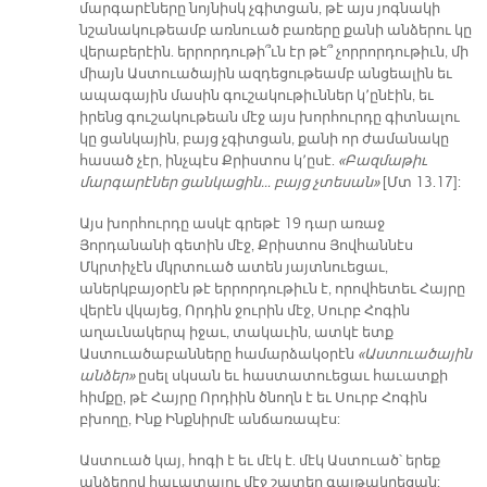
մարգարէները նոյնիսկ չգիտցան, թէ այս յոգնակի
նշանակութեամբ առնուած բառերը քանի անձերու կը
վերաբերէին. երրորդութի՞ւն էր թէ՞ չորրորդութիւն, մի
միայն Աստուածային ազդեցութեամբ անցեալին եւ
ապագային մասին գուշակութիւններ կ՚ընէին, եւ
իրենց գուշակութեան մէջ այս խորհուրդը գիտնալու
կը ցանկային, բայց չգիտցան, քանի որ ժամանակը
հասած չէր, ինչպէս Քրիստոս կ՚ըսէ.
«Բազմաթիւ
մարգարէներ ցանկացին… բայց չտեսան»
[Մտ 13.17]:
Այս խորհուրդը ասկէ գրեթէ 19 դար առաջ
Յորդանանի գետին մէջ, Քրիստոս Յովհաննէս
Մկրտիչէն մկրտուած ատեն յայտնուեցաւ,
աներկբայօրէն թէ երրորդութիւն է, որովհետեւ Հայրը
վերէն վկայեց, Որդին ջուրին մէջ, Սուրբ Հոգին
աղաւնակերպ իջաւ, տակաւին, ատկէ ետք
Աստուածաբանները համարձակօրէն
«Աստուածային
անձեր»
ըսել սկսան եւ հաստատուեցաւ հաւատքի
հիմքը, թէ Հայրը Որդիին ծնողն է եւ Սուրբ Հոգին
բխողը, Ինք Ինքնիրմէ անճառապէս:
Աստուած կայ, հոգի է եւ մէկ է. մէկ Աստուած՝ երեք
անձերով հաւատալու մէջ շատեր գայթակղեցան: