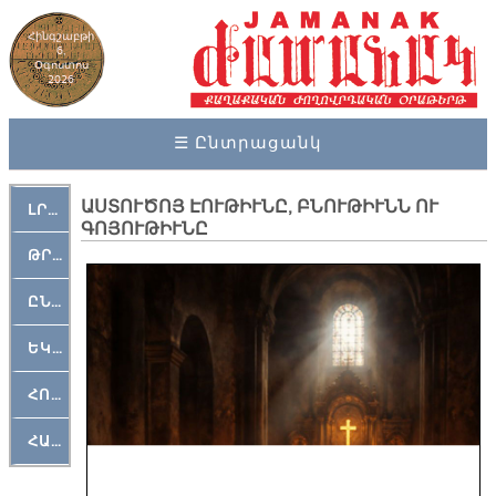
Հինգշաբթի
6,
Օգոստոս
2026
☰ Ընտրացանկ
ԱՍՏՈՒԾՈՅ ԷՈՒԹԻՒՆԸ, ԲՆՈՒԹԻՒՆՆ ՈՒ
ԼՐԱՀՈՍ
ԳՈՅՈՒԹԻՒՆԸ
ԹՐՔԱՀԱՅ ԿԵԱՆՔ
ԸՆԿԵՐԱՄՇԱԿՈՒԹԱՅԻՆ
ԵԿԵՂԵՑԱԿԱՆ
ՀՈԳԵՄՏԱՒՈՐ
ՀԱՐԹԱԿ