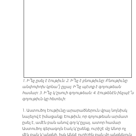
1. Ի՞նչ ըսել է էութիւն: 2. Ի՞նչ է բնութիւնը: Բնութիւնը
անփոփոխ կրնա՞յ ըլլալ: Ի՞նչ պէտք է գոյութեան
համար: 3. Ի՞նչ կ՚ըսուի գոյութեան: 4. Էութենէն ինչպէ՞ս
գոյութիւն կը հետեւի:
1. Աստուծոյ էութիւնը արարածներուն վրայ նոյնիսկ
նայելով է իմացանք: Էութիւն, որ գոյութեան արմատ
ըսել է, ամէն բան անով
գոյ
կ՚ըլլայ, ատոր համար
Աստուծոյ գերագոյն էակ կ՚ըսենք, ուրիշէ մը Անոր ոչ
մէկ բան կ՚անցնի, իսկ Անկէ ուրիշին բան մը անցնելուն