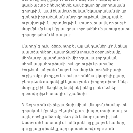
կամք պէտք է հետզհետէ, ասկէ զատ երկրորդական
գոյութիւն, կամ եկամուտ եւ կամ եկաւորական մը կը
գտնուի իբր ածական անոր գոյութեան վրայ, այն է,
ուրախութիւն, տրտմութիւն, փառք, եւ այլն, որ ըսել է
մարմին մը կայ կ՚ըլլայ գոյաւորութենէ մը յառաջ գալով
գոյացութեան ենթակայ:
Մարդը՝ գլուխ, ձեռք, ոտք եւ այլ անդամներ կ՚ունենայ
պատճառներու պատճառին տուած զօրութեամբ,
մերձաւոր պատճառի մը միջոցաւ, յաջորդական
սերմնապահութեամբ, իսկ գոյութիւնը առանց
էութեան անբան մնալուն համար Աստուծմէ բացի
ուրիշի մը պէտք չունի, իսկ թէ ունենալ կարելի ըլլար,
բնութեան գաղտնիքէն շատ բան գիտցող գիտուններ,
մարդը չէին մեռցներ, նոյնիսկ իրենք չէին մեռներ
դեռափթիթ հասակի մէջ յաճախ:
3. Գոյութիւն մը ինք յաճախ միակ մնալուն համար լոկ
գոյական կ՚ըսենք. Ինչպէս՝ քար, փայտ, տախտակ, եւ
այլն, որոնք անձի մը հետ չեն կրնար վարուիլ. իսկ
Աստուած նախապէս էակն յանէից ըլլալուն համար,
գոյ ըլլալը գիտենք, այդ պատճառով գոյութիւն