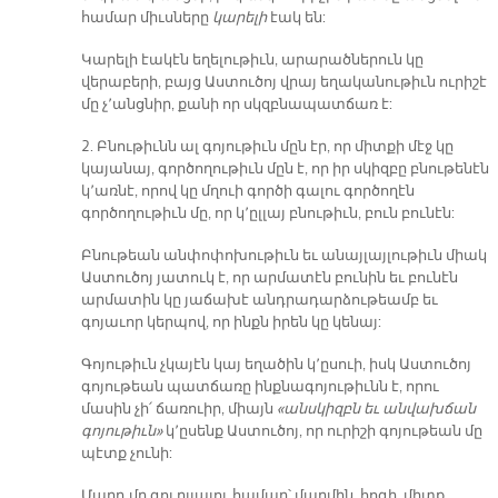
համար միւսները
կարելի
էակ են:
Կարելի էակէն եղելութիւն, արարածներուն կը
վերաբերի, բայց Աստուծոյ վրայ եղականութիւն ուրիշէ
մը չ՚անցնիր, քանի որ սկզբնապատճառ է:
2. Բնութիւնն ալ գոյութիւն մըն էր, որ միտքի մէջ կը
կայանայ, գործողութիւն մըն է, որ իր սկիզբը բնութենէն
կ՚առնէ, որով կը մղուի գործի գալու գործողէն
գործողութիւն մը, որ կ՚ըլլայ բնութիւն, բուն բունէն:
Բնութեան անփոփոխութիւն եւ անայլայլութիւն միակ
Աստուծոյ յատուկ է, որ արմատէն բունին եւ բունէն
արմատին կը յաճախէ անդրադարձութեամբ եւ
գոյաւոր կերպով, որ ինքն իրեն կը կենայ:
Գոյութիւն չկայէն կայ եղածին կ՚ըսուի, իսկ Աստուծոյ
գոյութեան պատճառը ինքնագոյութիւնն է, որու
մասին չի՛ ճառուիր, միայն
«անսկիզբն եւ անվախճան
գոյութիւն»
կ՚ըսենք Աստուծոյ, որ ուրիշի գոյութեան մը
պէտք չունի:
Մարդ մը գոյ ըլլալու համար՝ մարմին, հոգի, միտք,