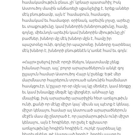
համակամութիւն բնաւ չի՛ կրնար պատահիլ: Իսկ
Աստուծոյ մասին անճառելի սքանչելիք է, երեք անձեր
մէկ բնութեամբ, այն է՝ համաբուն, համագոյ,
համակամ եւ համազօր. օրինակ, արեւին լոյսը, արեւը
եւ տաքութիւնը. կամ խնձորին խնձորութիւնը, համը,
գոյնը, միեւնոյն արեւին կամ խնձորին միութիւնը չի՛
բաժներ, խնձոր մը մէկ խնձոր մըն է, համը իր
պաշտօնը ունի, գոյնը իր պաշտօնը. խնձորը դարձեալ
մէկ խնձոր է, խնձորի բնութենէն կ՚առնէ համ եւ գոյն:
«Հայր»
ըսելով իրմէ որդի ծնելու նկատմամբ չենք
իմանար հայր, այլ՝ բոլոր արարածներուն անկէ գոյ
ըլլալուն համար Աստուծոյ Հայր կ՚ըսենք: Եթէ մեր
մարմնաւոր հայրերուն տրուած անունին համեմատ
հասկցուէր, կ՚ըլլար որ օր մըն ալ կը մեռնէր, կամ ձեռքը
եւ կամ խնամքը մեզմէ կը վերցնէր, անհայր կը
մնայինք. իսկ արարածը արարիչին հետ առնչութիւն
ունի, քանի որ մէկը միշտ կայ՝ միւսն ալ պէտք է կենայ,
միշտ կենալու համար ալ Աստուած արարածներուն
մէջէն մաս մը ընտրած է, որ յարմարութիւն ունի միշտ
կենալու, այն է հոգիներ, որ ըսել է գլխաւոր
առնչութիւնը հոգիէն հոգիին է, ուրկէ դարձեալ կը
հետեւցնենք, թէ Աստուած հոգի է, հոգին պարզ եւ