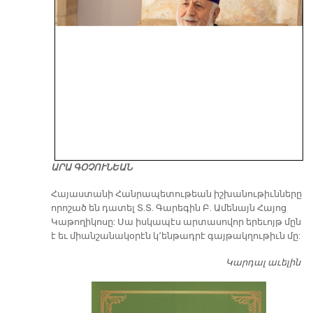
ԱՐԱ ԳՕՉՈՒՆԵԱՆ
​Հայաստանի Հանրապետութեան իշխանութիւնները
որոշած են դատել Տ.Տ. Գարեգին Բ. Ամենայն Հայոց
Կաթողիկոսը: Սա իսկապէս արտասովոր երեւոյթ մըն
է եւ միանշանակօրէն կ՚ենթադրէ գայթակղութիւն մը:
Կարդալ աւելին
Դ