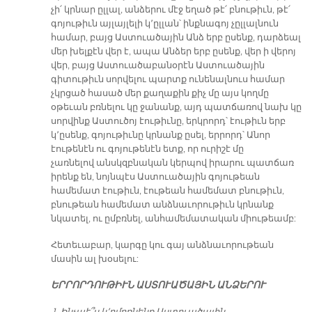
չի՛ կրնար ըլլալ, անձերու մէջ եղած թէ՛ բնութիւն, թէ՛
գոյութիւն այլայլելի կ՚ըլլան՝ ինքնագոյ չըլլալնուն
համար, բայց Աստուածային Անձ երբ ըսենք, դարձեալ
մեր խելքէն վեր է, ապա Անձեր երբ ըսենք, վեր ի վերոյ
վեր, բայց Աստուածաբանօրէն Աստուածային
գիտութիւն սորվելու պարտք ունենալնուս համար
չկրցած հասած մեր քաղաքին քիչ մը այս կողմը
օթեւան բռնելու կը ջանանք, այդ պատճառով նախ կը
սորվինք Աստուծոյ էութիւնը, երկրորդ՝ էութիւն երբ
կ՚ըսենք, գոյութիւնը կրնանք ըսել, երրորդ՝ Անոր
էութենէն ու գոյութենէն ետք, որ ուրիշէ մը
չառնելով անսկզբնական կերպով իրարու պատճառ
իրենք են, նոյնպէս Աստուածային գոյութեան
համեմատ էութիւն, էութեան համեմատ բնութիւն,
բնութեան համեմատ անձնաւորութիւն կրնանք
նկատել, ու ըմբռնել, անհամեմատական միութեամբ:
Հետեւաբար, կարգը կու գայ անձնաւորութեան
մասին ալ խօսելու:
ԵՐՐՈՐԴՈՒԹԻՒՆ ԱՍՏՈՒԱԾԱՅԻՆ ԱՆՁԵՐՈՒ
1. Ինչպէ՞ս կ՚ըմբռնենք Աստուածային