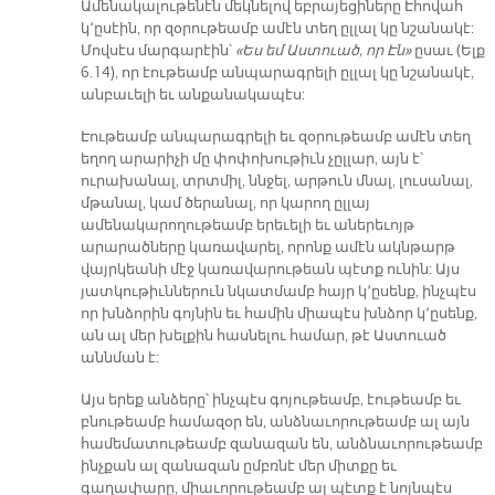
Ամենակալութենէն մեկնելով եբրայեցիները Էհովահ
կ՚ըսէին, որ զօրութեամբ ամէն տեղ ըլլալ կը նշանակէ:
Մովսէս մարգարէին՝
«Ես եմ Աստուած, որ Էն»
ըսաւ (Ելք
6.14), որ էութեամբ անպարագրելի ըլլալ կը նշանակէ,
անբաւելի եւ անքանակապէս:
Էութեամբ անպարագրելի եւ զօրութեամբ ամէն տեղ
եղող արարիչի մը փոփոխութիւն չըլլար, այն է՝
ուրախանալ, տրտմիլ, ննջել, արթուն մնալ, լուսանալ,
մթանալ, կամ ծերանալ, որ կարող ըլլայ
ամենակարողութեամբ երեւելի եւ աներեւոյթ
արարածները կառավարել, որոնք ամէն ակնթարթ
վայրկեանի մէջ կառավարութեան պէտք ունին: Այս
յատկութիւններուն նկատմամբ հայր կ՚ըսենք, ինչպէս
որ խնձորին գոյնին եւ համին միապէս խնձոր կ՚ըսենք,
ան ալ մեր խելքին հասնելու համար, թէ Աստուած
աննման է:
Այս երեք անձերը՝ ինչպէս գոյութեամբ, էութեամբ եւ
բնութեամբ համազօր են, անձնաւորութեամբ ալ այն
համեմատութեամբ զանազան են, անձնաւորութեամբ
ինչքան ալ զանազան ըմբռնէ մեր միտքը եւ
գաղափարը, միաւորութեամբ ալ պէտք է նոյնպէս