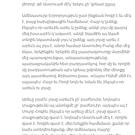
լծորդէ, թէ Աստուած մէկ՝ երկու չի՛ կրնար ըլլալ:
Ամենասուրբ Երրորդութիւն ըստ ինքեան հոգի է եւ մէկ
է, բայց նախընթացին համեմատ, Հայր կ՚ըսենք.
ինչպէս որ արեւին արեւ կ՚ըսենք, անկէ լոյս մը գալով
մեզ խաւարէն կ՚ազատէ, անկէ եկածին ալ եկած
տեղին նկատմամբ լոյս կ՚ըսենք. այդ լոյսը արեւ է
արեւն ալ լոյս է, անոր համար Աստուծոյ Բանը մեր մէջ
եկաւ, երկինքին, երկրին մէջ չպարագրուողը մարմինի
մէջ պարագրուեցաւ, անպարագրութիւնը
պարագրականին հետ բաղդատելով, հօր մը եւ որդիի
մը բաղդատութեան պէս կրնայ ըմբռնել մեր միտքը.
այդ պատճառով, Քրիստոս ըսաւ.
«Հայրս Ինձմէ մեծ է»
,
այլապէս՝ Հայր եւ Որդի նոյն եւ նման են, ինչպէս որ
արեւն ու լոյսը:
Արեւը լոյսէն՝ լոյսը արեւէն չի՛ բաժնուիր, նոյնպէս
տաքութիւնն ալ անոնցմէ չի՛ բաժնուիր. այդպէս ալ է
Սուրբ Հոգին, ինչպէս որ արեւը մէկ է, լոյսը զատ է,
տաքութիւնը զատ է, նոյնպէս Աստուած մէկ է, որդին
զատ է, հոգին զատ է, մեր խելքին համեմատ, քանի որ
նախ ստեղծուեցանք, մեր Ամենակալ Հայրը՝