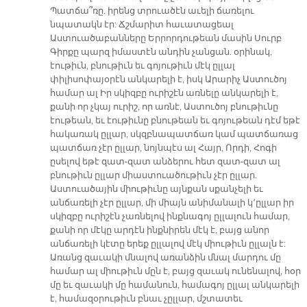
Պատճա՞ռը. իրենց տրուածէն աւելի ճառելու
նպատակն էր: Ճշմարիտ հաւատացեալ
Աստուածաբանները Երրորդութեան մասին Սուրբ
Գիրքը պարզ իմաստէն անդին չանցան. օրինակ,
էութիւն, բնութիւն եւ գոյութիւն մէկ ըլլալ
փիլիսոփայօրէն անկարելի է, իսկ Արարիչ Աստուծոյ
համար ալ Իր սկիզբը ուրիշէն առնելը անկարելի է,
քանի որ չկայ ուրիշ, որ առնէ, Աստուծոյ բնութիւնը
էութեան, եւ էութիւնը բնութեան եւ գոյութեան դէմ եթէ
հակառակ ըլլար, սկզբնապատճառ կամ պատճառաց
պատճառ չէր ըլլար, նոյնպէս ալ Հայր, Որդի, Հոգի
ըսելով եթէ զատ-զատ անձերու հետ զատ-զատ ալ
բնութիւն ըլլար միաստուածութիւն չէր ըլլար.
Աստուածային միութիւնը այնքան սքանչելի եւ
անճառելի չէր ըլլար, մի միայն անիմանալի կ՚ըլլար իր
սկիզբը ուրիշէն չառնելով ինքնագոյ ըլլալուն համար,
քանի որ մէկը արդէն ինքնիրեն մէկ է, բայց անոր
անճառելի կէտը երեք ըլլալով մէկ միութիւն ըլլալն է:
Առանց զաւակի մնալով առանձին մնալ մարդու մը
համար ալ միութիւն մըն է, բայց զաւակ ունենալով, հօր
մը եւ զաւակի մը համանուն, համագոյ ըլլալ անկարելի
է, համազօրութիւն բնաւ չըլլար, մշտատեւ