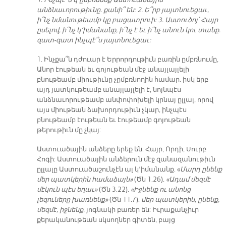
անձնաւորութիւնը. քանի՞ են: 2. Ե՞րբ յայտնուեցաւ,
ի՞նչ նմանութեամբ կը բացատրուի: 3. Աստուծոյ՝ Հայր
ըսելով, ի՞նչ կ՚իմանանք, ի՞նչ է եւ ի՞նչ անուն կու տանք.
զատ-զատ ինչպէ՞ս յայտնուեցաւ:
1. Ինչքա՞ն դժուար է Երրորդութիւն բառին ըմբռնումը,
Անոր էութեան եւ գոյութեան մէջ անայլայլելի
բնութեամբ միութիւնը չըմբռնողին համար. իսկ երբ
այդ յատկութեամբ անայլայլելի է, նոյնպէս
անձնաւորութեամբ անփոփոխելի կրնայ ըլլալ, որով
այս միութեան ձախորդութիւն չկար, ինչպէս
բնութեամբ էութեան եւ էութեամբ գոյութեան
թերութիւն մը չկայ:
Աստուածային անձերը երեք են. Հայր, Որդի, Սուրբ
Հոգի: Աստուածային անձերուն մէջ զանազանութիւն
ըլլալը Աստուածաշունչէն ալ կ՚իմանանք. «
Մարդ ընենք
մեր պատկերին համաձայն»
(Ծն 1.26).
«Ադամ մեզմէ
մէկուն պէս եղաւ»
(Ծն 3.22).
«Իջնենք ու անոնց
լեզուները խառնենք»
(Ծն 11.7).
մեր պատկերին, ընենք,
մեզմէ, իջնենք
, յոգնակի բառեր են: Իւրաքանչիւր
քերականութեան սկսողներ գիտեն, բայց