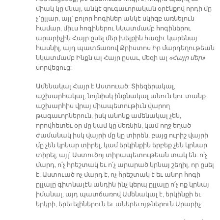
միակ կը մնայ, անկէ զուգաւորական օրէնքով որդի մը
չ՚ըլլար, այլ՝ բոլոր հոգիներ անկէ սկիզբ առնելուն
համար, միւս հոգիներու նկատմամբ հոգիներու
արարիչին Հայր ըսել մեր խելքին հազիւ կարենայ
հասնիլ, այդ պատճառով Քրիստոս Իր մարդեղութեան
նկատմամբ Ինքն ալ Հայր ըսաւ, մեզի ալ
«Հայր մեր»
սորվեցուց:
Ամենակալ Հայր է Աստուած: Տիեզերակալ,
աշխարհակալ, նոյնիսկ ինքնակալ անուն կու տանք
աշխարհիս վրայ միապետութիւն վարող
թագաւորներուն, իսկ անոնք ամենակալ չեն,
որովհետեւ օր մը կամ կը մեռնին, կամ ողջ եղած
ժամանակ իսկ վայրի մը կը տիրեն, բայց ուրիշ վայրի
մը չեն կրնար տիրել, կամ երկինքին երբեք չեն կրնար
տիրել, այլ՝ Աստուծոյ տիրապետութեան տակ են. ո՛չ
մարդ, ո՛չ հրեշտակ եւ ո՛չ արարած կրնայ շեղիլ, որ ըսել
է, Աստուած ոչ մարդ է, ոչ հրեշտակ է եւ անոր հոգի
ըլլալը գիտնալէն անդին ինչ կերպ ըլլալը ո՛չ ոք կրնայ
իմանալ, այդ պատճառով Ամենակալ է, երկինքի եւ
երկրի, երեւելիներուն եւ աներեւոյթներուն Արարիչ: