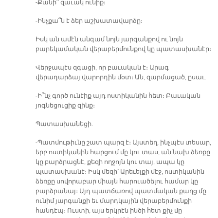
-Քանի՞ զաւակ ունիք։
-Ինչքա՞ն է ձեր աշխատավարձը։
Իսկ ան ամէն անգամ նոյն յարգանքով ու նոյն
բարեկամական վերաբերմունքով կը պատասխանէր։
Վերջապէս զգացի, որ բաւական է։ Արագ
վերադարձայ վարորդին մօտ։ Ան, զարմացած, ըսաւ.
-Ի՞նչ գործ ունէիք այդ ոստիկանին հետ։ Բաւական
յոգնեցուցիք զինք։
Պատասխանեցի.
-Պատմութիւնը շատ պարզ է։ Այստեղ, ինչպէս տեսար,
երբ ոստիկանին հարցում մը կու տաս, ան նախ ձեռքը
կը բարձրացնէ, քեզի ողջոյն կու տայ, ապա կը
պատասխանէ։ Իսկ մեզի՝ Արեւելքի մէջ, ոստիկանին
ձեռքը սովորաբար միայն հարուածելու համար կը
բարձրանայ։ Այդ պատճառով պատմական քաղց մը
ունիմ յարգանքի եւ մարդկային վերաբերմունքի
հանդէպ։ Ուստի, այս երկրէն ինծի հետ քիչ մը