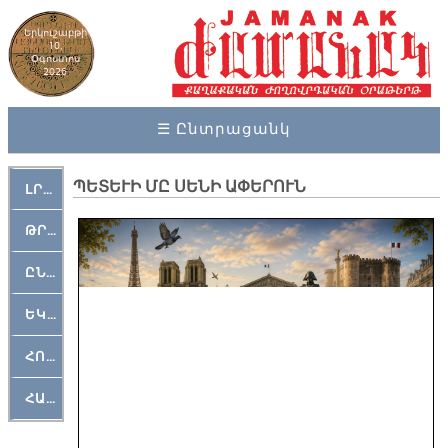
Երկուշաբթի
10,
Օգոստոս
2026
☰ Ընտրացանկ
ՊԵՏԵՒԻ ՄԸ ՍԵՆԻ ԱՓԵՐՈՒՆ
ԼՐԱՀՈՍ
ԹՐՔԱՀԱՅ ԿԵԱՆՔ
ԸՆԿԵՐԱՄՇԱԿՈՒԹԱՅԻՆ
ԵԿԵՂԵՑԱԿԱՆ
ՀՈԳԵՄՏԱՒՈՐ
ՀԱՐԹԱԿ