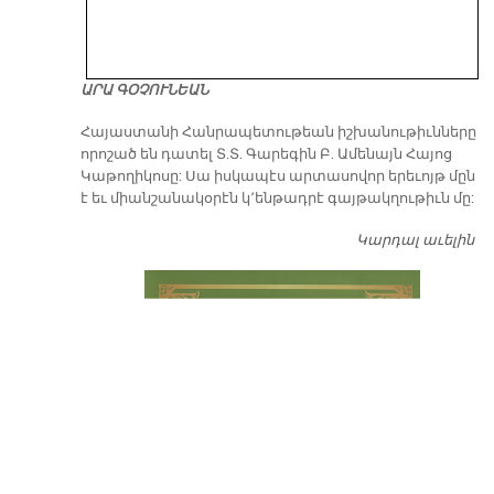
ԱՐԱ ԳՕՉՈՒՆԵԱՆ
​Հայաստանի Հանրապետութեան իշխանութիւնները
որոշած են դատել Տ.Տ. Գարեգին Բ. Ամենայն Հայոց
Կաթողիկոսը: Սա իսկապէս արտասովոր երեւոյթ մըն
է եւ միանշանակօրէն կ՚ենթադրէ գայթակղութիւն մը:
Կարդալ աւելին
Դ