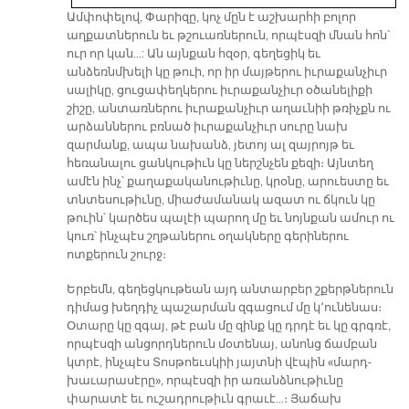
Ամփոփելով, Փարիզը, կոչ մըն է աշխարհի բոլոր
աղքատներուն եւ թշուառներուն, որպէսզի մնան հոն՝
ուր որ կան…: Ան այնքան հզօր, գեղեցիկ եւ
անձեռնմխելի կը թուի, որ իր մայթերու իւրաքանչիւր
սալիկը, ցուցափեղկերու իւրաքանչիւր օծանելիքի
շիշը, անտառներու իւրաքանչիւր աղաւնիի թռիչքն ու
արձաններու բռնած իւրաքանչիւր սուրը նախ
զարմանք, ապա նախանձ, յետոյ ալ զայրոյթ եւ
հեռանալու ցանկութիւն կը ներշնչեն քեզի։ Այնտեղ
ամէն ինչ՝ քաղաքականութիւնը, կրօնը, արուեստը եւ
տնտեսութիւնը, միաժամանակ ազատ ու ճկուն կը
թուին՝ կարծես պալէի պարող մը եւ նոյնքան ամուր ու
կուռ՝ ինչպէս շղթաներու օղակները գերիներու
ոտքերուն շուրջ։
Երբեմն, գեղեցկութեան այդ անտարբեր շքերթներուն
դիմաց խեղդիչ պաշարման զգացում մը կ՚ունենաս։
Օտարը կը զգայ, թէ բան մը զինք կը դրդէ եւ կը գրգռէ,
որպէսզի անցորդներուն մօտենայ, անոնց ճամբան
կտրէ, ինչպէս Տոսթոեւսկիի յայտնի վէպին «մարդ-
խաւարասէրը», որպէսզի իր առանձնութիւնը
փարատէ եւ ուշադրութիւն գրաւէ…։ Յաճախ