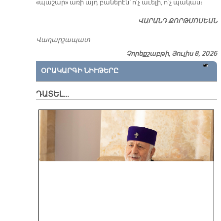
«պաշար» առի այդ բաներէն՝ ո՛չ աւելի, ո՛չ պակաս։
ՎԱՐԱՆԴ ՔՈՐԹՄՈՍԵԱՆ
Վաղարշապատ
Չորեքշաբթի, Յուլիս 8, 2026
ՕՐԱԿԱՐԳԻ ՆԻՒԹԵՐԸ
ԴԱՏԵԼ…