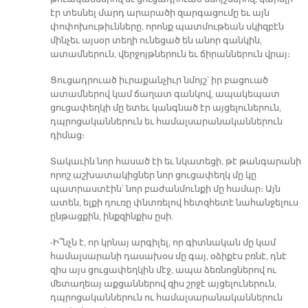
էր տեսնել մարդ արարածի զարգացումը եւ այն
փոփոխութիւնները, որոնք պատմութեան սկիզբէն
մինչեւ այսօր տեղի ունեցած են անոր գանկին,
ատամներուն, վերջոյթներուն եւ ճիրաններուն վրայ։
Ցուցադրուած իւրաքանչիւր նմոյշ՝ իր բացուած
ատամներով կամ ճաղատ գանկով, ապակեպատ
ցուցափեղկի մը ետեւ կանգնած էր այցելուներուն,
դպրոցականներուն եւ համալսարանականներուն
դիմաց։
Տակաւին նոր հասած էի եւ նկատեցի, թէ թանգարանի
որոշ աշխատակիցներ նոր ցուցափեղկ մը կը
պատրաստէին՝ նոր բաժանմունքի մը համար։ Այն
ատեն, ելքի դուռը փնտռելով հետզհետէ նահանջելուս
ընթացքին, ինքզինքիս ըսի.
-Ի՞նչն է, որ կրնայ արգիլել, որ գիտնական մը կամ
համալսարանի դասախօս մը գայ, օձիքէս բռնէ, դնէ
զիս այս ցուցափեղկին մէջ, ապա ձեռնոցներով ու
մետաղեայ աքցաններով զիս շրջէ այցելուներուն,
դպրոցականներուն ու համալսարանականներուն