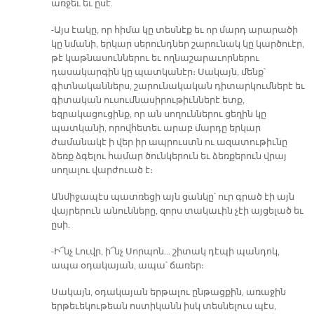
առջեւ եւ ըսէ.
-Այս էակը, որ հիմա կը տեսնէք եւ որ մարդ արարածի
կը նմանի, երկար սերունդներ շարունակ կը կարծուէր,
թէ կաթնասուններու եւ ողնաշարաւորներու
դասակարգին կը պատկանէր։ Սակայն, մենք՝
գիտնականներս, շարունակական դիտարկումներէ եւ
գիտական ուսումնասիրութիւններէ ետք,
եզրակացուցինք, որ ան սողուններու ցեղին կը
պատկանի, որովհետեւ արաբ մարդը երկար
ժամանակէ ի վեր իր ապրուստն ու ազատութիւնը
ձեռք ձգելու համար ծունկերուն եւ ձեռքերուն վրայ
սողալու վարժուած է։
Անմիջապէս պատռեցի այն ցանկը՝ ուր գրած էի այն
վայրերուն անունները, զորս տակաւին չէի այցելած եւ
ըսի.
-Ի՜նչ Լուվր, ի՜նչ Սորպոն… շիտակ դէպի պանդոկ,
ապա օդակայան, ապա՝ ճառեր։
Սակայն, օդակայան երթալու ընթացքին, առաջին
երթեւեկութեան ոստիկանն իսկ տեսնելուս պէս,