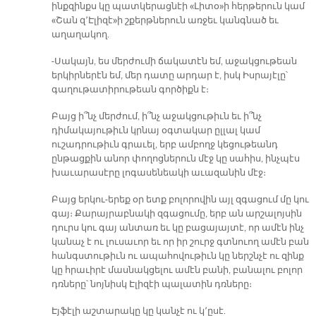
ինքզինքս կը պատկերացնէի «Լիտօ»ի հերթերուն կամ
«Շան զ՚Էլիզէ»ի շքերթներուն առջեւ կանգնած եւ
աղաղակող.
-Սակայն, ես մերժումի ճակատէն եմ, աջակցութեան
երկիրներէն եմ, մեր դատը արդար է, իսկ Իսրայէլը՝
գաղութատիրութեան գործիքն է։
Բայց ի՞նչ մերժում, ի՞նչ աջակցութիւն եւ ի՞նչ
դիմակայութիւն կրնայ օգտակար ըլլալ կամ
ուշադրութիւն գրաւել, երբ ամբողջ կեցութեանդ
ընթացքին անոր փողոցներուն մէջ կը սահիս, ինչպէս
խաւարասէրը լոգասենեակի աւազանին մէջ։
Բայց երկու-երեք օր ետք բոլորովին այլ զգացում մը կու
գայ։ Քարայրաբնակի զգացումը, երբ ան արշալոյսին
դուրս կու գայ անտառ եւ կը բացայայտէ, որ ամէն ինչ
կանաչ է ու լուսաւոր եւ որ իր շուրջ գտնուող ամէն բան
հանգստութիւն ու ապահովութիւն կը ներշնչէ ու զինք
կը հրաւիրէ մասնակցելու ամէն բանի, բանալու բոլոր
դռները՝ նոյնիսկ Էլիզէի պալատին դռները։
Էյֆէլի աշտարակը կը կանչէ ու կ՚ըսէ.