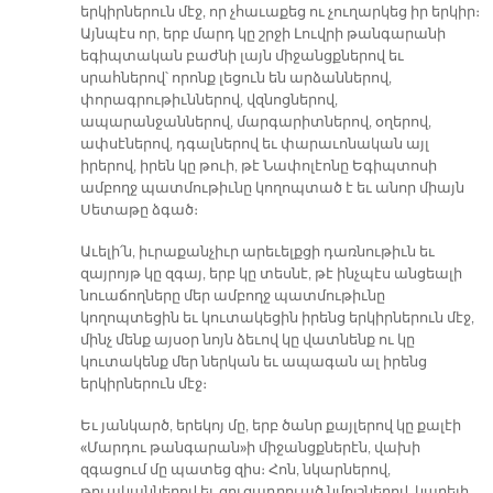
երկիրներուն մէջ, որ չհաւաքեց ու չուղարկեց իր երկիր։
Այնպէս որ, երբ մարդ կը շրջի Լուվրի թանգարանի
եգիպտական բաժնի լայն միջանցքներով եւ
սրահներով՝ որոնք լեցուն են արձաններով,
փորագրութիւններով, վզնոցներով,
ապարանջաններով, մարգարիտներով, օղերով,
ափսէներով, դգալներով եւ փարաւոնական այլ
իրերով, իրեն կը թուի, թէ Նափոլէոնը Եգիպտոսի
ամբողջ պատմութիւնը կողոպտած է եւ անոր միայն
Սետաթը ձգած։
Աւելի՛ն, իւրաքանչիւր արեւելքցի դառնութիւն եւ
զայրոյթ կը զգայ, երբ կը տեսնէ, թէ ինչպէս անցեալի
նուաճողները մեր ամբողջ պատմութիւնը
կողոպտեցին եւ կուտակեցին իրենց երկիրներուն մէջ,
մինչ մենք այսօր նոյն ձեւով կը վատնենք ու կը
կուտակենք մեր ներկան եւ ապագան ալ իրենց
երկիրներուն մէջ։
Եւ յանկարծ, երեկոյ մը, երբ ծանր քայլերով կը քալէի
«Մարդու թանգարան»ի միջանցքներէն, վախի
զգացում մը պատեց զիս։ Հոն, նկարներով,
թուականներով եւ ցուցադրուած նմոյշներով, կարելի