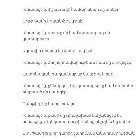
-Հրամեցէ՛ք, յիշատակի համար նկար մը առէք։
Նոթր Տամը կը կանչէ ու կ՚ըսէ.
-Հրամեցէ՛ք, աղօթք մը կամ պատարագ մը
կատարեցէք։
Ազգային ժողովը կը կանչէ ու կ՚ըսէ.
-Հրամեցէ՛ք, ժողովրդավարութեան դաս մը սորվեցէք։
Լատինական թաղամասը կը կանչէ ու կ՚ըսէ.
-Հրամեցէ՛ք, քննարկում մը կատարեցէք կամ դանակի
հարուած մը ստացէք։
Պասթիյը կը կանչէ ու կ՚ըսէ.
-Հրամեցէ՛ք, քանի մը «փալախա» ճաշակեցէք եւ
սորվեցէք, թէ յեղափոխութիւնները ինչպէ՞ս կը ծնին։
Այո՛, Պասթիյը, որ դարեր շարունակ անարդարութեան