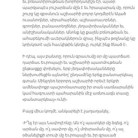
եւ բռնատիրութեան խորհրդանիշն էր, այսօր
պարզապէս յուշարձան մըն է եւ հրապարակ մը, որուն
շուրջ կը զբօսնուն աշխարհի բոլոր կողմերէն եկած
ուսանողներ, սիրահարներ, աշխատաւորներ,
գրողներ, բանաստեղծներ, յեղափոխականներ եւ
անիշխանականներ։ Անոնք կը քալեն բռնութեան եւ
ահաբեկումի աւերակներուն վրայ, ինչպէս թռչնակը կը
կոխկռտէ այն հաւկիթին կեղեւը, ուրկէ ինք ծնած է։
Ի դէպ, այս բանտը, որուն գրաւումը օր մը պատճառ
դարձաւ Եւրոպայի եւ աշխարհի պատմութեան
ընթացքը փոխելու, երբ յեղափոխականները
ներխուժեցին այնտեղ՝ ընդամէնը երեք բանտարկեալ
գտան։ Մինչդեռ երրորդ աշխարհի որեւէ երկրի
ամենափոքր պաշտօնատարը իր տան սառնարանին
կամ հագուստի պահարանին մէջ առնուազն տասը
«բանտարկեալ» ունի։
Բայց միւս կողմէ, անկարելի է չաղաղակել.
-Ի՞նչ էր այս Նափոլէոնը։ Ան ո՛չ պատկեր մը ձգեց, ո՛չ
արձան մը, ո՛չ սափոր մը, ո՛չ մոխրաման մը, ո՛չ ալ
օծանելիքի տուփ մը Եւրոպայի եւ իր գրաւած