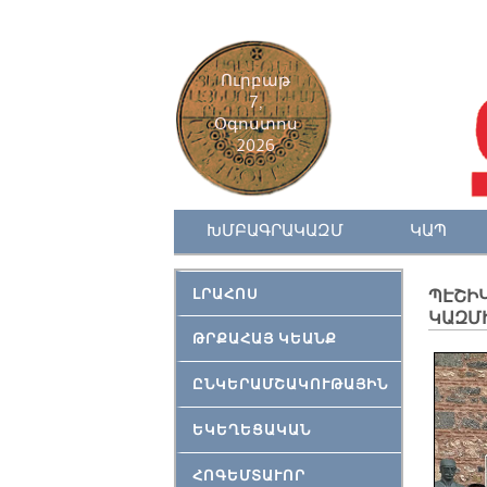
Ուրբաթ
7,
Օգոստոս
2026
ԽՄԲԱԳՐԱԿԱԶՄ
ԿԱՊ
ԼՐԱՀՈՍ
ՊԷՇԻ
ԿԱԶՄ
ԹՐՔԱՀԱՅ ԿԵԱՆՔ
ԸՆԿԵՐԱՄՇԱԿՈՒԹԱՅԻՆ
ԵԿԵՂԵՑԱԿԱՆ
ՀՈԳԵՄՏԱՒՈՐ