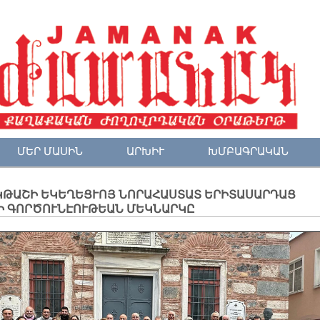
ՄԵՐ ՄԱՍԻՆ
ԱՐԽԻՒ
ԽՄԲԱԳՐԱԿԱՆ
ԿԹԱՇԻ ԵԿԵՂԵՑՒՈՅ ՆՈՐԱՀԱՍՏԱՏ ԵՐԻՏԱՍԱՐԴԱՑ
Ի ԳՈՐԾՈՒՆԷՈՒԹԵԱՆ ՄԵԿՆԱՐԿԸ