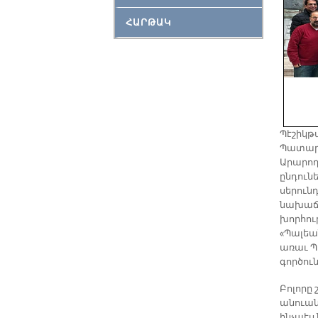
ՀԱՐԹԱԿ
Պէշիկթա
Պատարագ
Արարող
ընդուն
սերուն
նախաճա
խորհու
«Պալեա
առաւ Պ
գործուն
Բոլորը 
անուան
ինչպէս