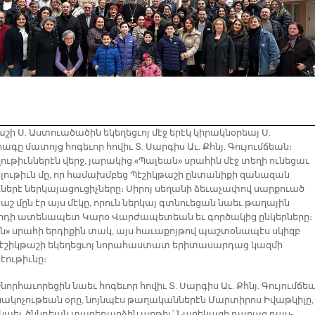
շի Ս. Աստուածածին եկեղեցւոյ մէջ երէկ կիրակնօրեայ Ս.
ը մատոյց հոգեւոր հովիւ Տ. Սարգիս Աւ. Քհնյ. Գույումճեան։
ութիւններէն վերջ, յարակից «Պալեան» սրահին մէջ տեղի ունեցաւ
ելութիւն մը, որ համախմբեց Պէշիկթաշի ընտանիքի զանազան
դներէ ներկայացուցիչները։ Սիրոյ սեղանի ձեւաչափով սարքուած
շ մըն էր այս մէկը, որուն ներկայ գտնուեցան նաեւ թաղային
րդի ատենապետ Կարօ Վարժապետեան եւ գործակից ընկերները։
ն» սրահի երդիքին տակ, այս հաւաքոյթով պաշտօնապէս սկիզբ
էշիկթաշի եկեղեցւոյ նորահաստատ երիտասարդաց կազմի
էութիւնը։
շնորհաւորեցին նաեւ հոգեւոր հովիւ Տ. Սարգիս Աւ. Քհնյ. Գույումճե
ակոչութեան օրը, նոյնպէս թաղականներէն Մարտիրոս Իվաթկիլը,
 նաեւ ծննդեան տարեդարձին առթիւ՝ Նարեկացի դպրաց դաս-