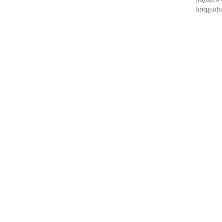
երգչախ