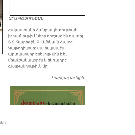
ԱՐԱ ԳՕՉՈՒՆԵԱՆ
​Հայաստանի Հանրապետութեան
իշխանութիւնները որոշած են դատել
Տ.Տ. Գարեգին Բ. Ամենայն Հայոց
Կաթողիկոսը: Սա իսկապէս
արտասովոր երեւոյթ մըն է եւ
միանշանակօրէն կ՚ենթադրէ
գայթակղութիւն մը:
Կարդալ աւելին
Դատել…
անի