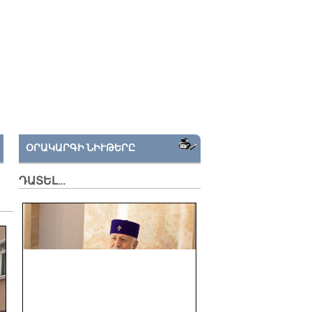
ՕՐԱԿԱՐԳԻ ՆԻՒԹԵՐԸ
ԴԱՏԵԼ…