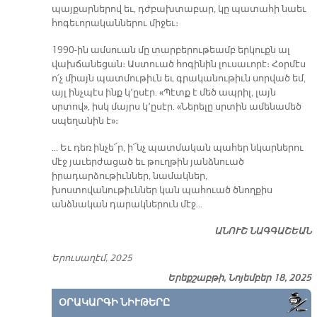
պայքարներով եւ, դժբախտաբար, կը պատահի նաեւ
հոգեւորականներու միջեւ։
1990-ին ամսուան մը տարբերութեամբ երկուքն ալ
վախճանեցան։ Աստուած հոգինին լուսաւորէ։ Հօրմէս
ո՛չ միայն պատմութիւն եւ գրականութիւն սորված եմ,
այլ ինչպէս ինք կ՚ըսէր. «Պէտք է մեծ ապրիլ, լայն
սրտով», իսկ մայրս կ՚ըսէր. «Ներելը սրտին ամենամեծ
սպեղանին է»։
… Եւ դեռ ինչե՜ր, ի՜նչ պատմական պահեր նկարներու
մէջ յաւերժացած եւ թուղթին յանձնուած
իրադարձութիւններ, նամակներ,
խոստովանութիւններ կան պահուած ծնողքիս
անձնական դարակներուն մէջ…
ԱՆՈՒՇ ՆԱԳԳԱՇԵԱՆ
Երուսաղէմ, 2025
Երեքշաբթի, Նոյեմբեր 18, 2025
ՕՐԱԿԱՐԳԻ ՆԻՒԹԵՐԸ