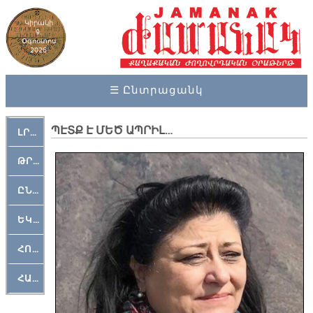
Կիրակի
9,
Օգոստոս
2026
☰ Ընտրացանկ
ՊԷՏՔ Է ՄԵԾ ԱՊՐԻԼ…
ԼՐԱՀՈՍ
ԹՐՔԱՀԱՅ ԿԵԱՆՔ
ԸՆԿԵՐԱՄՇԱԿՈՒԹԱՅԻՆ
ԵԿԵՂԵՑԱԿԱՆ
ՀՈԳԵՄՏԱՒՈՐ
ՀԱՐԹԱԿ