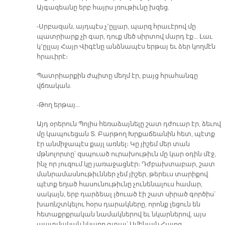
Այգազեանը երբ հայրս լռութիւնը խզեց.
-Սրբազան, այդպէս չ՚ըլլար, պարզ հրաւէրով մը
պատրիարք չի գար, դուք մեծ սիրտով մարդ էք… Լաւ
կ՚ըլլայ Հայր Վիգէնը անձնապէս երթայ եւ ձեր կողմէն
հրաւիրէ։
Պատրիարքին ժպիտը մեղմ էր, բայց հրահանգը
վճռական.
-Թող երթայ…
Այդ օրերուն Պոլիս հեռաձայնելը շատ դժուար էր, ձեւով
մը կապուեցան Տ. Բարթող Խրքաճեանին հետ, պէտք
էր անմիջապէս քայլ առնել։ Կը յիշեմ մեր տան
մթնոլորտը՝ զսպուած ուրախութիւն մը կար օդին մէջ,
ինչ որ յուզում կը յառաջացնէր։ Դժբախտաբար, շատ
մանրամասնութիւններ չեմ յիշեր, թերեւս տարիքով
պէտք եղած հասունութիւնը չունենալուս համար,
սակայն, երբ դարձեալ լծուած էի շատ սիրած գործիս՝
խառնշտկելու հօրս դարակները, որոնք լեցուն են
հետաքրքրական նամակներով եւ նկարներով, այս
պատմական նկարը գտայ՝ Ամենայն Հայոց