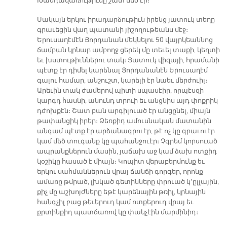
Խանդավառութիւնը շատ մեծ էր։
Սակայն երկու իրադարձութիւն իրենց յատուկ տեղը
գրաւեցին վաղ պատանի յիշողութեանս մէջ։
Երուսաղէմէն Յորդանան մեկնելու 50 վայրկեաննոց
ճամբան կրնար ամբողջ ցերեկ մը տեւել տաքի, կեղտի
եւ խստութիւններու տակ։ Յատուկ վիզայի, հրամանի
պէտք էր դիմել կարենալ Յորդանանէն Երուսաղէմ
գալու համար, անշուշտ, կարելի էր նաեւ մերժուիլ։
Արեւին տակ ժամերով պիտի սպասէիր, որպէսզի
կարգդ հասնի, անունդ տրուի եւ անցնիս այդ փոքրիկ
դժոխքէն։ Շատ բան արգիլուած էր անցընել, միայն
թափանցիկ իրեր։ Ձեռքիդ ամուսնական մատանին
անգամ պէտք էր արձանագրուէր, թէ ոչ կը գրաւուէր
կամ մեծ տուգանք կը պահանջուէր։ Չգրեմ կորսուած
ապրանքներուն մասին, յաճախ աջ կամ ձախ ոտքիդ
կօշիկը հասած է միայն։ Կոպիտ վերաբերմունք եւ
երկու սահմաններուն վրայ ճանճի գորգեր, որոնք
ամառը թմրած, լխկած գետինները փրուած կ՚ըլլային,
քիչ մը աշխոյժները եթէ կարենային թռիլ, կրնային
հանգչիլ բաց թեւերուդ կամ ոտքերուդ վրայ եւ
քրտինքիդ պատճառով կը փակչէին մարմինիդ։