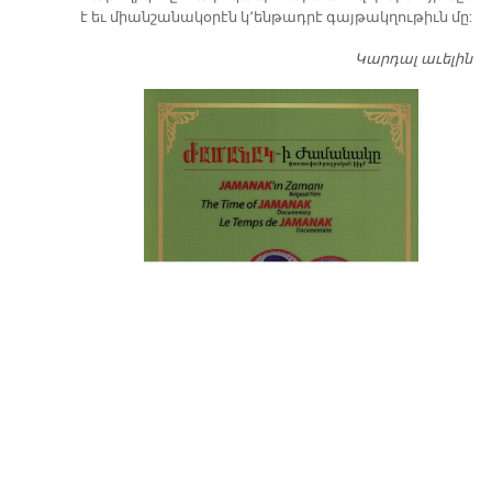
է եւ միանշանակօրէն կ՚ենթադրէ գայթակղութիւն մը:
Կարդալ աւելին
Դ