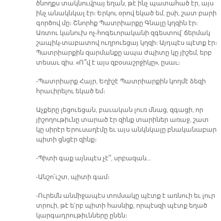
ծնողքս տակնուվրայ եղան, թէ ինչ պատահած էր, այս
ինչ անակնկալ էր։ Երկու օրով եկած եմ, ըսի, շատ բարի
գործով մը։ Շնորհք Պատրիարքը Գնալը կղզին էր։
Առտու կանուխ ոչ-հոգեւորականի զգեստով՝ ճերմակ
շապիկ-տաբատով ուղրուեցայ կղզի։ Այդպէս պէտք էր։
Պատրիարքին զարմանքը ապա ժպիտը կը յիշեմ, երբ
տեսաւ զիս. «Ո՞վ է այս զբօսաշրջիկը», ըսաւ։
-Պատրիարք Հայր, Եղիշէ Պատրիարքին կողմէ ձեզի
հրաւիրելու եկած եմ։
Աչքերը լեցուեցան, բաւական լուռ մնաց, զգացի, որ
յիշողութիւնը տարած էր զինք տարիներ առաջ, շատ
կը սիրէր Երուսաղէմը եւ այս անկնկալը բնականաբար
պիտի ցնցէր զինք։
-Պիտի գաք այնպէս չէ՞, սրբազան…
-Անշո՛ւշտ, պիտի գամ։
-Ուրեմն անմիջապէս տոմսակը պէտք է առնուի եւ լուր
տրուի, թէ ե՛րբ պիտի հասնիք, որպէսզի պէտք եղած
կարգադրութիւնները ընեն։