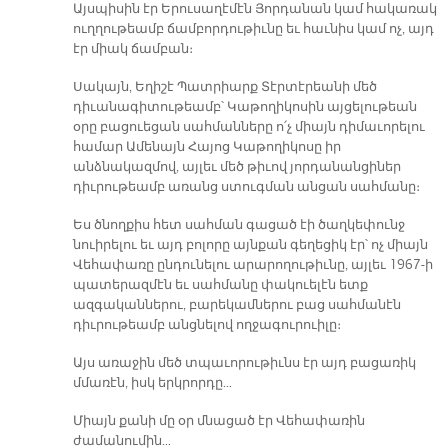
Այսպիսին էր Երուսաղէմէն Յորդանան կամ հակառակ
ուղղութեամբ ճամբորդութիւնը եւ հաւնիս կամ ոչ, այդ
էր միակ ճամբան։
Սակայն, Եղիշէ Պատրիարք Տէրտէրեանի մեծ
դիւանագիտութեամբ՝ Կաթողիկոսին այցելութեան
օրը բացուեցան սահմանները ո՛չ միայն դիմաւորելու
համար Ամենայն Հայոց Կաթողիկոսը իր
անձնակազմով, այլեւ մեծ թիւով յորդանանցիներ
դիւրութեամբ առանց ստուգման անցան սահմանը։
Ես ծնողքիս հետ սահման գացած էի ծաղկեփունջ
նուիրելու եւ այդ բոլորը այնքան գեղեցիկ էր՝ ոչ միայն
Վեհափառը ընդունելու արարողութիւնը, այլեւ 1967-ի
պատերազմէն եւ սահմանը փակուելէն ետք
ազգականներու, բարեկամներու բաց սահմանէն
դիւրութեամբ անցնելով ողջագուրուիլը։
Այս առաջին մեծ տպաւորութիւնս էր այդ բացառիկ
մմառէն, իսկ երկրորդը…
Միայն քանի մը օր մնացած էր Վեհափառին
ժամանումին…