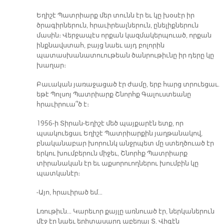
Եղիշէ Պատրիարք մեր տունն էր եւ կը խօսէր իր
ծրագիրներուն, հրաւիրեալներուն, ընելիքներուն
մասին։ Վերջապէս որքան կազմակերպուած, որքան
ինքնավստահ, բայց նաեւ այդ բոլորին
պատասխանատուութեան ծանրութիւնը իր դերը կը
խաղար։
Բաւական յառաջացած էր ժամը, երբ հարց տրուեցաւ.
եթէ Պոլսոյ Պատրիարք Շնորհք Գալուստեանը
հրաւիրուա՞ծ է։
1956-ի Տիրան-Եղիշէ մեծ պայքարէն ետք, որ
պսակուեցաւ Եղիշէ Պատրիարքին յաղթանակով,
բնականաբար խորունկ անջրպետ մը ստեղծուած էր
երկու խումբերուն միջեւ, Շնորհք Պատրիարք
տիրանական էր եւ աքսորուողներու խումբին կը
պատկանէր։
-Այո, հրաւիրած եմ…
Լռութիւն… Կարեւոր քայլը առնուած էր, ներկաներուն
մէջ էր նաեւ երիտասարդ աբեղայ Տ. Վիգէն