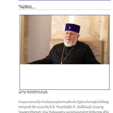
ԴԱՏԵԼ…
ԱՐԱ ԳՕՉՈՒՆԵԱՆ
​Հայաստանի Հանրապետութեան իշխանութիւնները
որոշած են դատել Տ.Տ. Գարեգին Բ. Ամենայն Հայոց
Կաթողիկոսը: Սա իսկապէս արտասովոր երեւոյթ մըն