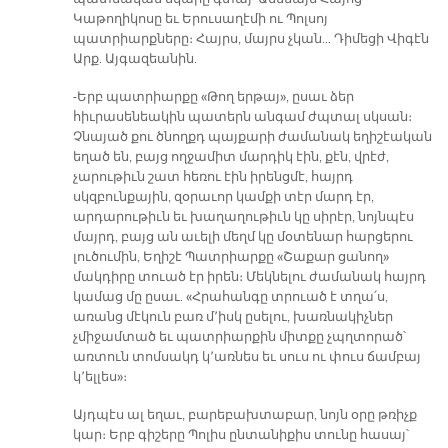
Կաթողիկոսը եւ Երուսաղէմի ու Պոլսոյ
պատրիարքները։ Հայրս, մայրս չկան… Դիմեցի Վիգէն
Արք. Այգազեանին.
-Երբ պատրիարքը «Թող երթայ», ըսաւ ձեր
հիւրասենեակին պատերն անգամ ժպտալ սկսան։
Չնայած քու ծնողքդ պայքարի ժամանակ եղիշէական
եղած են, բայց ողջամիտ մարդիկ էին, քէն, վրէժ,
չարութիւն շատ հեռու էին իրենցմէ, հայրդ
սկզբունքային, զօրաւոր կամքի տէր մարդ էր,
արդարութիւն եւ խաղաղութիւն կը սիրէր, նոյնպէս
մայրդ, բայց ան աւելի մեղմ կը մօտենար հարցերու
լուծումին, Եղիշէ Պատրիարքը «Շաքար ցանող»
մակդիրը տուած էր իրեն։ Մեկնելու ժամանակ հայրդ
կամաց մը ըսաւ. «Հրահանգը տրուած է տղա՛ս,
առանց մէկուն բառ մ՚իսկ ըսելու, խառնակիչներ
չմիջամտած եւ պատրիարքին միտքը չպղտորած՝
առտուն տոմսակդ կ՚առնես եւ սուս ու փուս ճամբայ
կ՚ելլես»։
Այդպէս ալ եղաւ, բարեբախտաբար, նոյն օրը թռիչք
կար։ Երբ գիշերը Պոլիս ընտանիքիս տունը հասայ՝