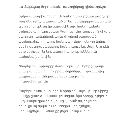
Ես մեկնեցայ Յորդանան, Կաթողիկոսը դիմաւորելու։
Երկու պատրիարքներուն հանդիպումը շատ յուզիչ էր։
Կարծես ոչինչ պատահած էր եւ հետաքրքրականը այն
էր, որ երկուքն ալ կը սպասէին այս հանդիպման։
Երկուքն ալ յուզուեցան։ Բարութիւնը յաղթեց ո՛չ միայն
սառոյցը հալեցնելով, այլեւ փշրելով քարացած
ատելութիւնը իրարու հանդէպ։ Վերջ ի վերջոյ երկու
մեծ հոգեւորականներու հանդիպում էր, Մայր Աթոռէն
ետք սփիւռքի երկու պատրիարքութիւններուն
գահակալներն էին։
Շնորհք Պատրիարքը մօտաւորապէս երեք շաբաթ
մնաց, այցելեց բոլոր սրբատեղիները, յուզումնալից
ապրումներ ունեցաւ եւ շատ յարգալից
հիւրասիրութիւն։
Բարեբախտաբար լեցուն օրեր էին, այդպէս էր Տիրոջ
կամքը, շատ ժամանակ չունեցան հին օրերը յիշելու եւ
այդ մասին զրուցելու, բայց վստահ եմ, որ յետոյ
երկուքն ալ երկա՜ր մտածեցին, վերյիշեցին,
վերապրեցան… Կեանքը լեցուն է այսպիսի