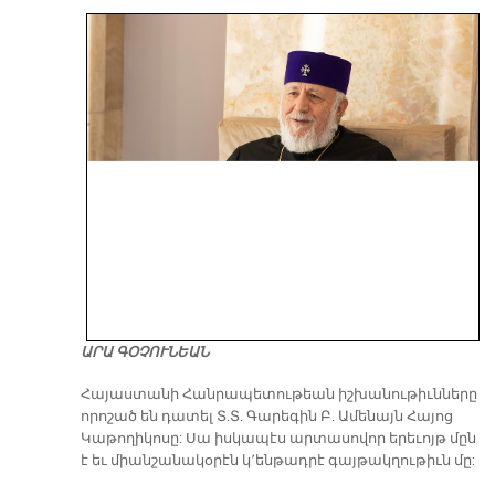
ԱՐԱ ԳՕՉՈՒՆԵԱՆ
​Հայաստանի Հանրապետութեան իշխանութիւնները
որոշած են դատել Տ.Տ. Գարեգին Բ. Ամենայն Հայոց
Կաթողիկոսը: Սա իսկապէս արտասովոր երեւոյթ մըն
է եւ միանշանակօրէն կ՚ենթադրէ գայթակղութիւն մը: