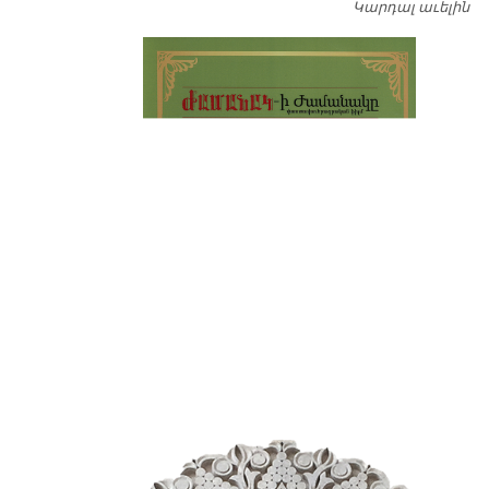
Կարդալ աւելին
Դ