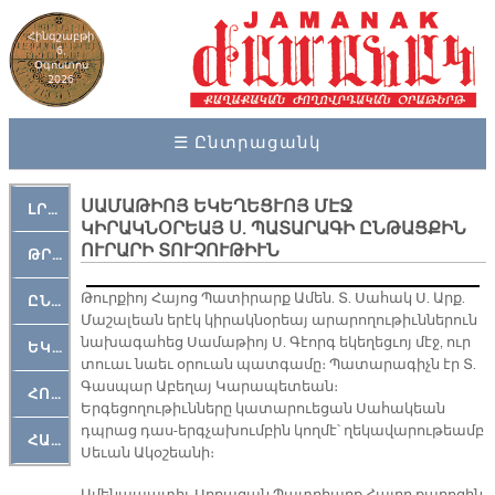
Հինգշաբթի
6,
Օգոստոս
2026
☰ Ընտրացանկ
ՍԱՄԱԹԻՈՅ ԵԿԵՂԵՑՒՈՅ ՄԷՋ
ԼՐԱՀՈՍ
ԿԻՐԱԿՆՕՐԵԱՅ Ս. ՊԱՏԱՐԱԳԻ ԸՆԹԱՑՔԻՆ
ՈՒՐԱՐԻ ՏՈՒՉՈՒԹԻՒՆ
ԹՐՔԱՀԱՅ ԿԵԱՆՔ
Թուրքիոյ Հայոց Պատիրարք Ամեն. Տ. Սահակ Ս. Արք.
ԸՆԿԵՐԱՄՇԱԿՈՒԹԱՅԻՆ
Մաշալեան երէկ կիրակնօրեայ արարողութիւններուն
նախագահեց Սամաթիոյ Ս. Գէորգ եկեղեցւոյ մէջ, ուր
ԵԿԵՂԵՑԱԿԱՆ
տուաւ նաեւ օրուան պատգամը։ Պատարագիչն էր Տ.
Գասպար Աբեղայ Կարապետեան։
ՀՈԳԵՄՏԱՒՈՐ
Երգեցողութիւնները կատարուեցան Սահակեան
դպրաց դաս-երգչախումբին կողմէ՝ ղեկավարութեամբ
ՀԱՐԹԱԿ
Սեւան Ակօշեանի։