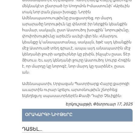
Ամենապատիւ Սրբազան Պատրիարք Հայրը քարոզին
մեկնակէտ ընտրած էր Սողոմոն Իմաստունի՝ «Արեւին
տակ նոր բան չկայ» խօսքը։ Նորին
Ամենապատուութիւնը բացատրեց, որ մարդ
արարածը նորութիւն կը փնտռէ իր ներքին կեանքին
համար, սակայն, ըստ Աստուծոյ խօսքին՝ նորութիւնը,
փոփոխութիւնը արեւէն աւելի վեր են։ «Մարդու
կեանքը կ՚անապատանայ, սակայն, եթէ այդ կեանքին
մէջ Աստուած տեղ գրաւէ, ապա այդ անապատին մէջ
կենդանի ջուրի աղբիւրներ կը բխին, ինչպէս ըսաւ Տէր
Յիսուս։ Եւ այդ կենդանի ջուրը Աստուծոյ Սուրբ Հոգին
է, որ մարդը կը նորոգէ, նոր մարդ կը դարձնէ», ըսաւ
ան։
Ամենապատիւ Սրբազան Պատրիարք Հայրը քարոզի
աւարտին ուրար կրելու արտօնութիւն շնորհեց
եկեղեցւոյ սպասաւորներէն Քամի Դպիր Չեւիքին։
Երկուշաբթի, Փետրուար 17, 2025
ՕՐԱԿԱՐԳԻ ՆԻՒԹԵՐԸ
ԴԱՏԵԼ…