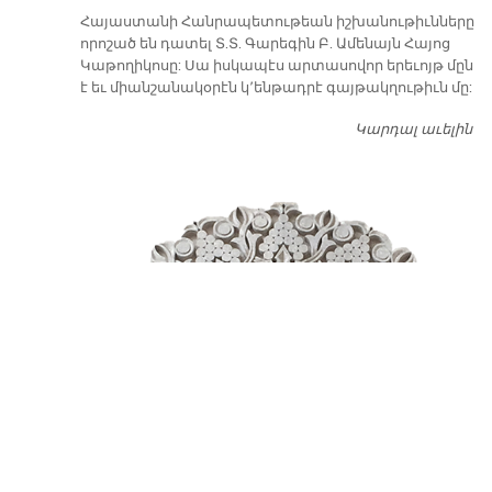
​Հայաստանի Հանրապետութեան իշխանութիւնները
որոշած են դատել Տ.Տ. Գարեգին Բ. Ամենայն Հայոց
Կաթողիկոսը: Սա իսկապէս արտասովոր երեւոյթ մըն
է եւ միանշանակօրէն կ՚ենթադրէ գայթակղութիւն մը:
Կարդալ աւելին
Դ