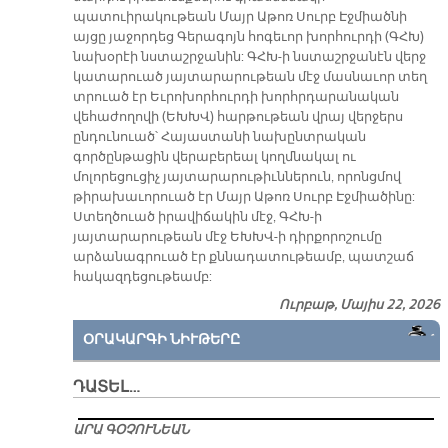
պատուիրակութեան Մայր Աթոռ Սուրբ Էջմիածնի
այցը յաջորդեց Գերագոյն հոգեւոր խորհուրդի (ԳՀԽ)
նախօրէի նստաշրջանին: ԳՀԽ-ի նստաշրջանէն վերջ
կատարուած յայտարարութեան մէջ մասնաւոր տեղ
տրուած էր Եւրոխորհուրդի խորհրդարանական
վեհաժողովի (ԵԽԽՎ) հարթութեան վրայ վերջերս
ընդունուած՝ Հայաստանի նախընտրական
գործընթացին վերաբերեալ կողմնակալ ու
մոլորեցուցիչ յայտարարութիւններուն, որոնցմով
թիրախաւորուած էր Մայր Աթոռ Սուրբ Էջմիածինը:
Ստեղծուած իրավիճակին մէջ, ԳՀԽ-ի
յայտարարութեան մէջ ԵԽԽՎ-ի դիրքորոշումը
արձանագրուած էր քննադատութեամբ, պատշաճ
հակազդեցութեամբ:
Ուրբաթ, Մայիս 22, 2026
ՕՐԱԿԱՐԳԻ ՆԻՒԹԵՐԸ
ԴԱՏԵԼ…
ԱՐԱ ԳՕՉՈՒՆԵԱՆ