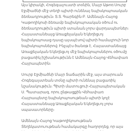
Այս կիրակի, Հոգեգալուստի տօնին, Մայր Աթոռ Սուրբ
Էջմիածնի մէջ տեղի պիտի ունենայ եպիսկոպոսական
ձեռնադրութիւն։ Տ.Տ. Գարեգին Բ. Ամենայն Հայոց
Կաթողիկոսի ձեռամբ եպիսկոպոսական օծում ու
ձեռնադրութիւն պիտի ստանան չորս վարդապետներ։
Հայաստանեայց Առաքելական Եկեղեցւոյ
եպիսկոպոսաց դասը այսպէսով պիտի համալրուի նոր
եպիսկոպոսներով։ Ինչպէս ծանօթ է, Հայաստանեայց
Առաքելական Եկեղեցւոյ մէջ եպիսկոպոսներու օծումը
բացառիկ իշխանութիւնն է Ամենայն Հայոց Վեհափառ
Հայրապետին։
Սուրբ Էջմիածնի Մայր Տաճարին մէջ, այս տարուան
Հոգեգալստեան տօնը պիտի ունենայ բացառիկ
նշանակութիւն։ Պիտի մատուցուի Հայրապետական
Ս. Պատարագ, որու ընթացքին Վեհափառ
Հայրապետը եպիսկոպոսութեան պիտի կոչէ
Հայաստանեայց Առաքելական Եկեղեցւոյ չորս
սպասաւորները։
Ամենայն Հայոց Կաթողիկոսութեան
Տեղեկատուութեան համակարգը հաղորդեց, որ այս