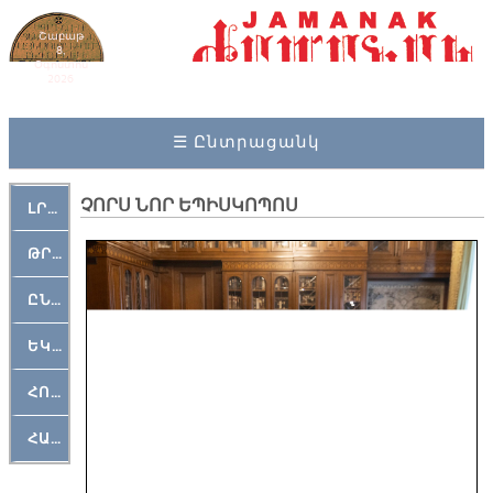
Շաբաթ
8,
Օգոստոս
2026
☰ Ընտրացանկ
ՉՈՐՍ ՆՈՐ ԵՊԻՍԿՈՊՈՍ
ԼՐԱՀՈՍ
ԹՐՔԱՀԱՅ ԿԵԱՆՔ
ԸՆԿԵՐԱՄՇԱԿՈՒԹԱՅԻՆ
ԵԿԵՂԵՑԱԿԱՆ
ՀՈԳԵՄՏԱՒՈՐ
ՀԱՐԹԱԿ