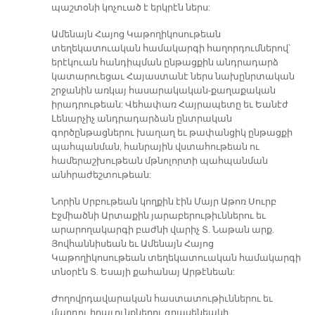
պաշտօնի կոչուած է երկրէն ներս:
Ամենայն Հայոց Կաթողիկոսութեան
տեղեկատուական համակարգի հաղորդումներով՝
երէկուան հանդիպման ընթացքին անդրադարձ
կատարուեցաւ Հայաստանէ ներս նախընրտական
շրջանին առկայ հասարակական-քաղաքական
իրադրութեան: Վեհափառ Հայրապետը եւ Եանէժ
Լենարչիչ անդրադարձան ընտրական
գործընթացներու խաղաղ եւ թափանցիկ ընթացքի
պահպանման, հանրային վստահութեան ու
համերաշխութեան մթնոլորտի պահպանման
անհրաժեշտութեան:
Նորին Սրբութեան կողքին էին Մայր Աթոռ Սուրբ
Էջմիածնի Արտաքին յարաբերութիւններու եւ
արարողակարգի բաժնի վարիչ Տ. Նաթան արք.
Յովհաննիսեան եւ Ամենայն Հայոց
Կաթողիկոսութեան տեղեկատուական համակարգի
տնօրէն Տ. Եսայի քահանայ Արթէնեան:
Ժողովրդավարական հաստատութիւններու եւ
մարդու իրաւունքներու գրասենեակի