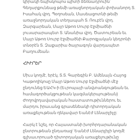
կիրակի եպիսկոպոս պիտի ձեռնադրուին՝
Գեղարքունեաց թեմի առաջնորդական փոխանորդ Տ.
Իսահակ վրդ. Պօղոսեան, Մասեացոտնի թեմի
առաջնորդական տեղապահ Տ. Ռուբէն վրդ.
Զարգարեան, Մայր Աթոռ Սուրբ Էջմիածնի
լուսարարապետ Տ. Անանիա վրդ. Ծատուրեան եւ
Մայր Աթոռ Սուրբ Էջմիածնի Քարոզչական կեդրոնի
տնօրէն Տ. Զաքարիա ծայրագոյն վարդապետ
Բաղումեան։
ՀԻՒՐԵՐ
Միւս կողմէ, երէկ, Տ.Տ. Գարեգին Բ. Ամենայն Հայոց
Կաթողիկոսը Մայր Աթոռ Սուրբ Էջմիածնի մէջ
ընդունեց ԵԱՀԿ-ի (Եւրոպայի անվտանգութեան եւ
համագործակցութեան կազմակերպութեան)
Ժողովրդավարական հաստատութիւններու եւ
մարդու իրաւանց գրասենեակի դիտորդական
առաքելութեան ղեկավար Եանէժ Լենարչիչը:
Հարկ է նշել, որ Հայաստանի խորհրդարանական
ընտրութեան ընդառաջ՝ Եանէժ Լենարչիչի կողմէ
գլխաւորուած դիտորդական առաքելութիւնը