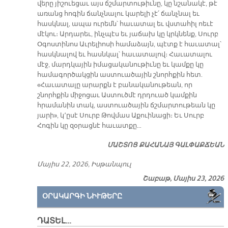
վերը յիշուեցաւ այս ճշմարտութիւնը, կը նշանակէ, թէ
առանց հոգին ճանչնալու կարելի չէ՛ ճանչնալ եւ
հասկնալ, ապա ուրեմն՝ հաւատալ եւ վստահիլ ոեւէ
մէկու։ Արդարեւ, ինչպէս եւ յաճախ կը կրկնենք, Սուրբ
Օգոստինոս Աւրելիոսի համաձայն, պէտք է հաւատալ՝
հասկնալով եւ հասնկալ՝ հաւատալով։ Հաւատալու
մէջ, մարդկային իմացականութիւնը եւ կամքը կը
համագործակցին աստուածային շնորհքին հետ.
«Հաւատալը արարքն է բանականութեան, որ
շնորհքին միջոցաւ Աստուծմէ դրդուած կամքին
հրամանին տակ, աստուածային ճշմարտութեան կը
յարի», կ՚ըսէ Սուրբ Թովմաս Աքուինացի։ Եւ Սուրբ
Հոգին կը զօրացնէ հաւատքը…
ՄԱՇՏՈՑ ՔԱՀԱՆԱՅ ԳԱԼՓԱՔՃԵԱՆ
Մայիս 22, 2026, Իսթանպուլ
Շաբաթ, Մայիս 23, 2026
ՕՐԱԿԱՐԳԻ ՆԻՒԹԵՐԸ
ԴԱՏԵԼ…