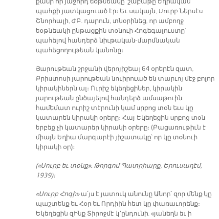
քանի որ յաջորդ եօթնեակը՝ շաբաթը Եղիական
պահքի յատկացուած էր։ Եւ սակայն, Սուրբ Ներսէս
Շնորհալի, ԺԲ. դարուն, տնօրինեց, որ ամբողջ
եօթնեակի ընթացքին տօնուի Հոգեգալուստը՝
պահելով հանդերձ նիւթական-մարմնական
պահեցողութեան կանոնը։
Յարութեան շրջանի վերոյիշեալ 64 օրերէն զատ,
Քրիստոսի յարութեան նուիրուած են տարւոյ մէջ բոլոր
կիրակիներն ալ։ Ուրիշ եկեղեցիներ, կիրակին
յարութեան ընծայելով հանդերձ ամսաթուին
համեմատ ուրիշ տէրունի կամ սրբոց տօն եւս կը
կատարեն կիրակի օրերը։ Հայ Եկեղեցին սրբոց տօն
երբեք չի կատարեր կիրակի օրերը։ (Բացառութիւն է
միայն Եղիա մարգարէի յիշատակը՝ որ կը տօնուի
կիրակի օր)։
(«Սուրբ եւ տօնք». Թորգոմ Պատրիարք, Երուսաղէմ,
1939)։
«Սուրբ Հոգի»
ա՛յս է յատուկ անունը Անոր՝ զոր մենք կը
պաշտենք եւ Հօր եւ Որդիին հետ կը փառաւորենք։
Եկեղեցին զԻնք Տիրոջմէ կ՚ընդունի. «յանեղն եւ ի