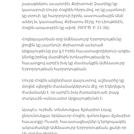
շաբաթներու աւարտին, Քրիստոսի Զատիկը կը
կատարուի Սուրբ Հոգիին հեղումով, որ կը յայտնուի,
կը տրուի, կը հաղորդուի իբրեւ աստուածային Անձ՝
անեղ եւ կատարեալ. Քրիստոս Տէրը, Իր Լիութենէն,
Հոգին առատօրէն կը սփռէ. (ԳՈՐԾ. Բ 33-36)։
Հոգեգալստեան օրը Ամենասուրբ Երրորդութիւնը
լիովին կը յայտնուի։ Քրիստոսի աւետած
Արքայութիւնը բա՛ց է Իրեն հաւատացողներուն առջեւ։
Անոնք իրենց մարմինին խոնարհութեամբ եւ
հաւատքով արդէն իսկ կը մասնակցին Ամենասուրբ
Երրորդութեան հաղորդութեան։
Սուրբ Հոգին անընդհատ գալուստով, աշխարհը կը
մտցնէ «վերջին ժամանակներ»ուն մէջ, որ Եկեղեցւոյ
ժամանակն է, որ արդէն իսկ ժառանգուած, բայց
տակաւին «անաւարտ Արքայութիւն»ն է։
Այսպէս, ուրեմն, տեսնուեցաւ ճշմարիտ Լոյսը,
ընդունուեցաւ երկնաւոր Հոգին, գտնուեցաւ ճշմարիտ
հաւատքը։ Ուստի, հաւատացեալներ կ՚երկրպագեն
անբաժանելի Ամենասուրբ Երրորդութեան, քանի որ
Ան փրկեց զիրենք։