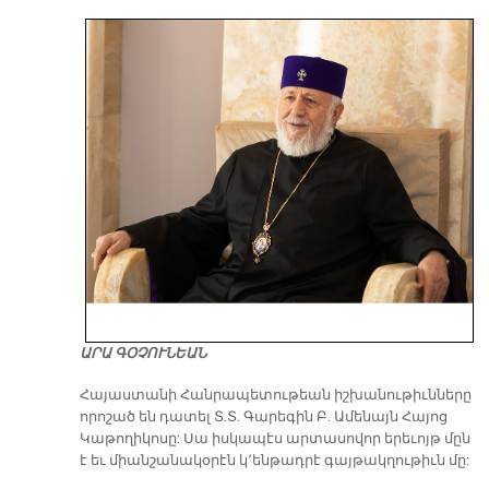
ԱՐԱ ԳՕՉՈՒՆԵԱՆ
​Հայաստանի Հանրապետութեան իշխանութիւնները
որոշած են դատել Տ.Տ. Գարեգին Բ. Ամենայն Հայոց
Կաթողիկոսը: Սա իսկապէս արտասովոր երեւոյթ մըն
է եւ միանշանակօրէն կ՚ենթադրէ գայթակղութիւն մը: