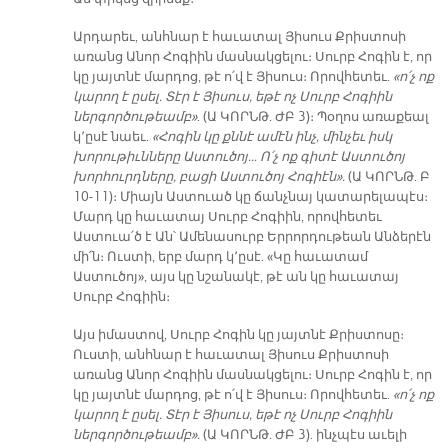
Արդարեւ, անհնար է հաւատալ Յիսուս Քրիստոսի
առանց Անոր Հոգիին մասնակցելու։ Սուրբ Հոգին է, որ
կը յայտնէ մարդոց, թէ ո՛վ է Յիսուս։ Որովհետեւ.
«ո՛չ ոք
կարող է ըսել. Տէր է Յիսուս, եթէ ոչ Սուրբ Հոգիին
ներգործութեամբ»
. (Ա ԿՈՐՆԹ. ԺԲ 3)։ Պօղոս առաքեալ
կ՚ըսէ նաեւ.
«Հոգին կը քննէ ամէն ինչ, մինչեւ իսկ
խորութիւնները Աստուծոյ… Ո՛չ ոք գիտէ Աստուծոյ
խորհուրդները, բացի Աստուծոյ Հոգիէն».
(Ա ԿՈՐՆԹ. Բ
10-11)։ Միայն Աստուած կը ճանչնայ կատարելապէս։
Մարդ կը հաւատայ Սուրբ Հոգիին, որովհետեւ
Աստուա՛ծ է Ան՝ Ամենասուրբ Երրորդութեան Անձերէն
մի՛ն։ Ուստի, երբ մարդ կ՚ըսէ. «Կը հաւատամ
Աստուծոյ», այս կը նշանակէ, թէ ան կը հաւատայ
Սուրբ Հոգիին։
Այս իմաստով, Սուրբ Հոգին կը յայտնէ Քրիստոսը։
Ուստի, անհնար է հաւատալ Յիսուս Քրիստոսի
առանց Անոր Հոգիին մասնակցելու։ Սուրբ Հոգին է, որ
կը յայտնէ մարդոց, թէ ո՛վ է Յիսուս։ Որովհետեւ.
«ո՛չ ոք
կարող է ըսել. Տէր է Յիսուս, եթէ ոչ Սուրբ Հոգիին
ներգործութեամբ».
(Ա ԿՈՐՆԹ. ԺԲ 3). ինչպէս աւելի