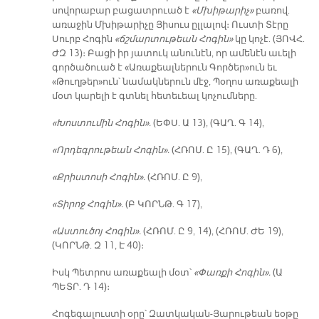
սովորաբար բացատրուած է
«Մխիթարիչ»
բառով.
առաջին Մխիթարիչը Յիսուս ըլլալով։ Ուստի Տէրը
Սուրբ Հոգին
«ճշմարտութեան Հոգին»
կը կոչէ. (ՅՈՎՀ.
ԺԶ 13)։ Բացի իր յատուկ անունէն, որ ամենէն աւելի
գործածուած է «Առաքեալներուն Գործեր»ուն եւ
«Թուղթեր»ուն՝ նամակներուն մէջ, Պօղոս առաքեալի
մօտ կարելի է գտնել հետեւեալ կոչումները.
«Խոստումին Հոգին».
(ԵՓՍ. Ա 13), (ԳԱՂ. Գ 14),
«Որդեգրութեան Հոգին».
(ՀՌՈՄ. Ը 15), (ԳԱՂ. Դ 6),
«Քրիստոսի Հոգին».
(ՀՌՈՄ. Ը 9),
«Տիրոջ Հոգին».
(Բ ԿՈՐՆԹ. Գ 17),
«Աստուծոյ Հոգին».
(ՀՌՈՄ. Ը 9, 14), (ՀՌՈՄ. ԺԵ 19),
(ԿՈՐՆԹ. Զ 11, Է 40)։
Իսկ Պետրոս առաքեալի մօտ՝
«Փառքի Հոգին».
(Ա
ՊԵՏՐ. Դ 14)։
Հոգեգալուստի օրը՝ Զատկական-Յարութեան եօթը