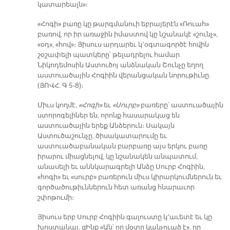
կատարեալն»։
«Հոգի» բառը կը թարգմանուի եբրայերէն «Ռուահ»
բառով, որ իր առաջին իմաստով կը նշանակէ «շունչ»,
«օդ», «հով»։ Յիսուս արդարեւ կ՚օգտագործէ հովին
շօշափելի պատկերը՝ թելադրելու համար
Նիկոդեմոսին Աստուծոյ անձնական Շունչը եղող
աստուածային Հոգիին վերանցական նորութիւնը.
(ՅՈՎՀ. Գ 5-8)։
Միւս կողմէ,
«Հոգի»
եւ
«Սուրբ»
բառերը՝ աստուածային
ստորոգելիներ են, որոնք հասարակաց են
աստուածային երեք Անձերուն։ Սակայն
Աստուծաշունչը, ծիսակատարումը եւ
աստուածաբանական բարբառը այս երկու բառը
իրարու միացնելով, կը նշանակեն անպատում,
անասելի եւ աննկարագրելի Անձը Սուրբ Հոգիին,
«հոգի» եւ «սուրբ» բառերուն միւս կիրարկումներուն եւ
գործածութիւններուն հետ առանց հնարաւոր
շփոթումի։
Յիսուս երբ Սուրբ Հոգիին գալուստը կ՚աւետէ եւ կը
խոստանայ, զԻնք «Ան՝ որ մօտը կանչուած է», որ