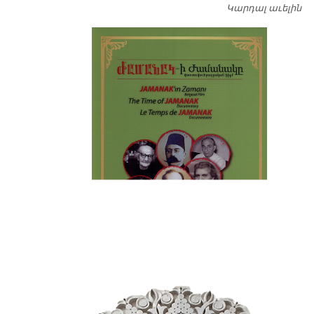
Կարդալ աւելին
Դ