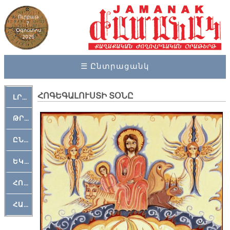
Ուրբաթ
7,
Օգոստոս
2026
☰ Ընտրացանկ
ՀՈԳԵԳԱԼՈՒՍՏԻ ՏՕՆԸ
ԼՐԱՀՈՍ
ԹՐՔԱՀԱՅ ԿԵԱՆՔ
ԸՆԿԵՐԱՄՇԱԿՈՒԹԱՅԻՆ
ԵԿԵՂԵՑԱԿԱՆ
ՀՈԳԵՄՏԱՒՈՐ
ՀԱՐԹԱԿ