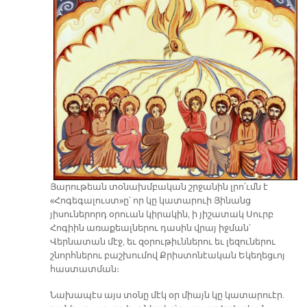
Յարութեան տօնախմբական շրջանին լրո՛ւմն է
«Հոգեգալուստ»ը՝ որ կը կատարուի Յինանց
յիսուներորդ օրուան կիրակին, ի յիշատակ Սուրբ
Հոգիին առաքեալներու դասին վրայ իջման՝
Վերնատան մէջ, եւ զօրութիւններու եւ լեզուներու
շնորհներու բաշխումով Քրիստոնէական Եկեղեցւոյ
հաստատման։
Նախապէս այս տօնը մէկ օր միայն կը կատարուէր.