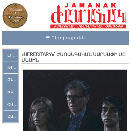
Ուրբաթ
7,
Օգոստոս
2026
☰ Ընտրացանկ
«HEREDITARY»՝ ԺԱՌԱՆԳԱԿԱՆ ՍԱՐՍԱՓԻ ՄԸ
ԼՐԱՀՈՍ
ՄԱՍԻՆ
ԹՐՔԱՀԱՅ ԿԵԱՆՔ
ԸՆԿԵՐԱՄՇԱԿՈՒԹԱՅԻՆ
ԵԿԵՂԵՑԱԿԱՆ
ՀՈԳԵՄՏԱՒՈՐ
ՀԱՐԹԱԿ