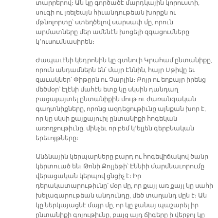
տարրերով։ Ան կը գործածէ մարդկային կորուստի,
սուգի ու լռելեայն հիւանդութեան խորքն ու
մթնոլորտը՝ ստեղծելով սարսափ մը, որուն
արմատները մեր ամենէն խոցելի զգացումները
կ՚ուսումնասիրեն։
Ժապաւէնի կեդրոնին կը գտնուի Կրահամ ընտանիքը,
որուն անդամներն են՝ մայր Էննին, հայր Սթիվը եւ
զաւակներ՝ Փիթըրն ու Չարլին։ Քոյր ու եղբայր իրենց
մեծմօր՝ Էլէնի մահէն ետք կը սկսին դանդաղ
բացայայտել ընտանիքին մութ ու ժառանգական
գաղտնիքները, որոնց ազդեցութիւնը այնքան խոր է,
որ կը սկսի քայքայուիլ ընտանիքի հոգեկան
առողջութիւնը, մինչեւ որ բեմ կ՚ելլեն գերբնական
երեւոյթները։
Անձնային կերպարները բարդ ու հոգեվիճակով ծանր
կերտուած են։ Թոնի Քոլլեթի՝ Էննիի մարմնաւորումը
վերացական կերպով ցնցիչ է։ Իր
դերակատարութիւնը՝ մօր մը, որ քայլ առ քայլ կը սահի
խելագարութեան անդունդը, մեծ տաղանդ մըն է։ Ան
կը ներկայացնէ մայր մը, որ կը ջանայ պաշարել իր
ընտանիքի գոյութիւնը, բայց այդ ճիգերը ի վերջոյ կը