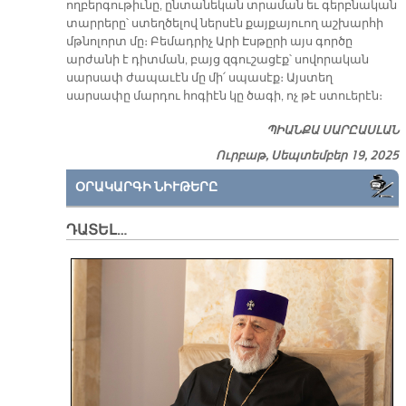
ողբերգութիւնը, ընտանեկան տրաման եւ գերբնական
տարրերը՝ ստեղծելով ներսէն քայքայուող աշխարհի
մթնոլորտ մը։ Բեմադրիչ Արի Էսթըրի այս գործը
արժանի է դիտման, բայց զգուշացէք՝ սովորական
սարսափ ժապաւէն մը մի՛ սպասէք։ Այստեղ
սարսափը մարդու հոգիէն կը ծագի, ոչ թէ ստուերէն։
ՊԻԱՆՔԱ ՍԱՐԸԱՍԼԱՆ
Ուրբաթ, Սեպտեմբեր 19, 2025
ՕՐԱԿԱՐԳԻ ՆԻՒԹԵՐԸ
ԴԱՏԵԼ…