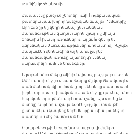
տանին կործանումի։
Ժապաւէնը բազում շերտեր ունի՝ հոգեբանական,
թատերական, խորհրդանշական եւ այլն։ Բեմադրիչ
Արի Էսթըր կը կեդրոնանայ ընտանեկան
ժառանգութեան գաղափարին վրայ՝ ո՛չ միայն
ծինային հիւանդութիւններու, այլեւ հոգեւոր եւ
գերբնական ժառանգութիւններու իմաստով։ Ինչպէս
ժապաւէնի վերնագիրն ալ կ՚առաջարկէ,
ժառանգականութիւնը այստեղ կ՚ունենայ
սարսափելի ու մութ երանգներ։
Նկարահանումները «մինիմալիստ», բայց լարուած են։
Ամէն պահի մէջ լուռ սպառնալիք մը կայ։ Յատկապէս
տան մանրակրկիտ մոտելը, որ Էննին կը պատրաստէ
իբրեւ արուեստ, իրականութեան մէջ կը դառնայ անոր
հոգեկան փլուզման խորհրդանշանը։ Այս տունը եւ
մոտելը խորհրդանշականօրէն ցոյց կու տան, թէ
ընտանեկան կապերը երբեմն որքան փակ ու ճնշող
պատերուն մէջ բանտուած են։
Ի տարբերութիւն բազմաթիւ սարսափ ժանրի
ժապաւէններու՝ «Hereditary»ն սարսափը չի սերմաներ