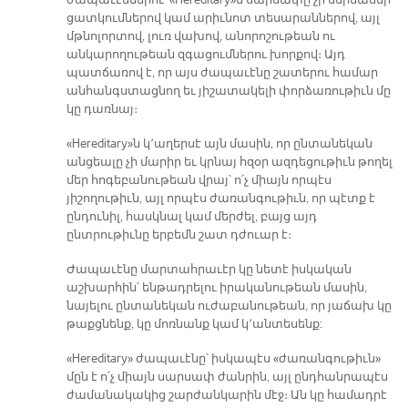
ցատկումներով կամ արիւնոտ տեսարաններով, այլ
մթնոլորտով, լուռ վախով, անորոշութեան ու
անկարողութեան զգացումներու խորքով։ Այդ
պատճառով է, որ այս ժապաւէնը շատերու համար
անհանգստացնող եւ յիշատակելի փորձառութիւն մը
կը դառնայ։
«Hereditary»ն կ՚աղերսէ այն մասին, որ ընտանեկան
անցեալը չի մարիր եւ կրնայ հզօր ազդեցութիւն թողել
մեր հոգեբանութեան վրայ՝ ո՛չ միայն որպէս
յիշողութիւն, այլ որպէս ժառանգութիւն, որ պէտք է
ընդունիլ, հասկնալ կամ մերժել, բայց այդ
ընտրութիւնը երբեմն շատ դժուար է։
Ժապաւէնը մարտահրաւէր կը նետէ իսկական
աշխարհին՝ ենթադրելու իրականութեան մասին,
նայելու ընտանեկան ուժաբանութեան, որ յաճախ կը
թաքցնենք, կը մոռնանք կամ կ՚անտեսենք:
«Hereditary» ժապաւէնը՝ իսկապէս «ժառանգութիւն»
մըն է ո՛չ միայն սարսափ ժանրին, այլ ընդհանրապէս
ժամանակակից շարժանկարին մէջ։ Ան կը համադրէ