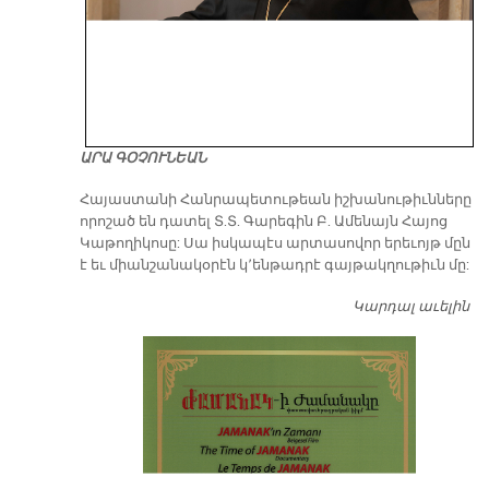
ԱՐԱ ԳՕՉՈՒՆԵԱՆ
​Հայաստանի Հանրապետութեան իշխանութիւնները
որոշած են դատել Տ.Տ. Գարեգին Բ. Ամենայն Հայոց
Կաթողիկոսը: Սա իսկապէս արտասովոր երեւոյթ մըն
է եւ միանշանակօրէն կ՚ենթադրէ գայթակղութիւն մը:
Կարդալ աւելին
Դ