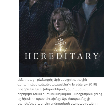
Ամերիկացի բեմադրիչ Արի Էսթըրի առաջին
գեղարուեստական ժապաւէնը՝ «Hereditary» (2018)
հոգեբանական խեղումներուն, ընտանեկան
ողբերգութեան ու ժառանգական անէծքներուն շուրջ
կը հիւսէ իր պատմութիւնը։ Այս ժապաւէնը չի
սահմանափակուիր սովորական սարսափ ժանրի