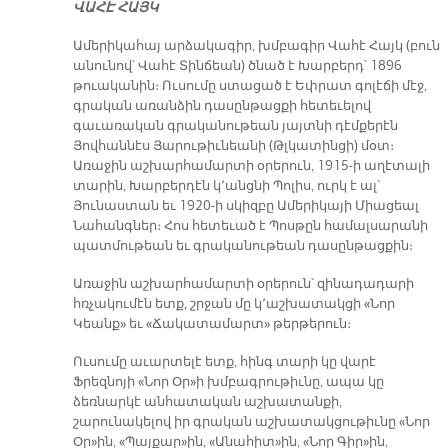
ՎԱՀԷ ՀԱՅԿ
Ամերիկահայ արձակագիր, խմբագիր Վահէ Հայկ (բուն
անունով՝ Վահէ Տինճեան) ծնած է Խարբերդ՝ 1896
թուականին։ Ուսումը ստացած է Եփրատ գոլէճի մէջ,
գրական առանձին դասընթացքի հետեւելով
գաւառական գրականութեան յայտնի դէմքերէն
Յովհաննէս Յարութիւնեանի (Թլկատինցի) մօտ։
Առաջին աշխարհամարտի օրերուն, 1915-ի աղէտալի
տարին, Խարբերդէն կ՚անցնի Պոլիս, ուրկ է ալ՝
Յունաստան եւ 1920-ի սկիզբը Ամերիկայի Միացեալ
Նահանգներ։ Հոս հետեւած է Պոսթըն համալսարանի
պատմութեան եւ գրականութեան դասընթացքին։
Առաջին աշխարհամարտի օրերուն՝ զինադադարի
հռչակումէն ետք, շրջան մը կ՚աշխատակցի «Նոր
Կեանք» եւ «Ճակատամարտ» թերթերուն։
Ուսումը աւարտելէ ետք, հինգ տարի կը վարէ
Ֆրեզնոյի «Նոր Օր»ի խմբագրութիւնը, ապա կը
ձեռնարկէ անհատական աշխատանքի,
շարունակելով իր գրական աշխատակցութիւնը «Նոր
Օր»ին, «Պայքար»ին, «Անահիտ»ին, «Նոր Գիր»ին,