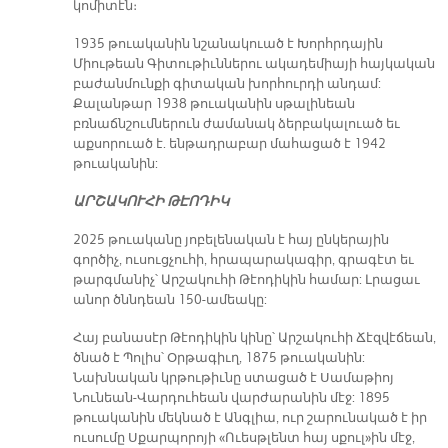
կոմիտէն։
1935 թուականին նշանակուած է Խորհրդային
Միութեան Գիտութիւններու ակադեմիայի հայկական
բաժանմունքի գիտական խորհուրդի անդամ:
Քալանթար 1938 թուականին սթալինեան
բռնաճնշումներուն ժամանակ ձերբակալուած եւ
աքսորուած է. ենթադրաբար մահացած է 1942
թուականին:
ԱՐՇԱԿՈՒՀԻ ԹԷՈԴԻԿ
2025 թուականը յոբելենական է հայ ընկերային
գործիչ, ուսուցչուհի, հրապարակագիր, գրագէտ եւ
թարգմանիչ՝ Արշակուհի Թէոդիկին համար: Լրացաւ
անոր ծննդեան 150-ամեակը:
Հայ բանասէր Թէոդիկին կինը՝ Արշակուհի Ճէզվէճեան,
ծնած է Պոլիս՝ Օրթագիւղ, 1875 թուականին:
Նախնական կրթութիւնը ստացած է Սամաթիոյ
Նունեան-Վարդուհեան վարժարանին մէջ: 1895
թուականին մեկնած է Անգլիա, ուր շարունակած է իր
ուսումը Սքարպորոյի «Ուեսթլենտ հայ սքուլ»ին մէջ,