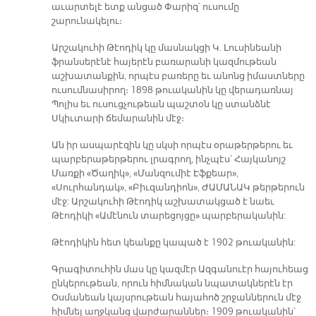
աւարտելէ ետք անցած Փարիզ՝ ուսումը
շարունակելու։
Արշակուհի Թէոդիկ կը մասնակցի Կ. Լուսինեանի
ֆրանսերէնէ հայերէն բառարանի կազմութեան
աշխատանքին, որպէս բառերը եւ անոնց իմաստները
ուսումնասիրող։ 1898 թուականին կը վերադառնայ
Պոլիս եւ ուսուցչութեան պաշտօն կը ստանձնէ
Սկիւտարի ճեմարանին մէջ։
Ան իր ասպարէզին կը սկսի որպէս օրաթերթերու եւ
պարբերաթերթերու լրագրող, ինչպէս՝ Հայկանոյշ
Մառքի «Ծաղիկ», «Մանզումիէ Էֆքեար»,
«Սուրհանդակ», «Բիւզանդիոն», ԺԱՄԱՆԱԿ թերթերուն
մէջ: Արշակուհի Թէոդիկ աշխատակցած է նաեւ
Թէոդիկի «Ամէնուն տարեցոյցը» պարբերականին:
Թէոդիկին հետ կեանքը կապած է 1902 թուականին:
Գրագիտուհին մաս կը կազմէր Ազգանուէր հայուհեաց
ընկերութեան, որուն հիմնական նպատակներէն էր
Օսմանեան կայսրութեան հայահոծ շրջաններուն մէջ
հիմնել աղջկանց վարժարաններ։ 1909 թուականին՝