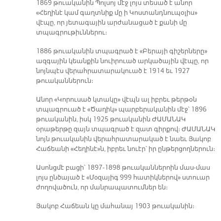
1869 թուականին Պոլսոյ մէջ լոյս տեսած է անոր
«Հեղինէ կամ գաղտնիք մը ի Կոստանդնուպօլիս»
վէպը, որ յետագային արժանացած է քանի մը
տպագրութիւններու։
1886 թուականին տպագրած է «Բերայի գիշերները»
ազգային կեանքին նուիրուած արկածային վէպը, որ
նոյնպէս վերահրատարակուած է 1914 եւ 1927
թուականներուն։
Անոր «Կորուսած կտակը» վէպն ալ իբրեւ թերթօն
տպագրուած է «Ծաղիկ» պարբերականին մէջ՝ 1896
թուականին, իսկ 1925 թուականին ԺԱՄԱՆԱԿ
օրաթերթը զայն տպագրած է զատ գիրքով։ ԺԱՄԱՆԱԿ
նոյն թուականին վերահրատարակած է նաեւ Յակոբ
Հաճեանի «Հեղինէ»ն, իբրեւ նուէր՝ իր ընթերցողներուն։
Ասոնցմէ բացի՝ 1897-1898 թուականներոին մաս-մաս
լոյս ընծայած է «Մoզայիգ 999 հատիկներով» ստուար
ժողովածուն, որ մանրապատումներ են։
Յակոբ Հաճեան կը մահանայ 1903 թուականին։