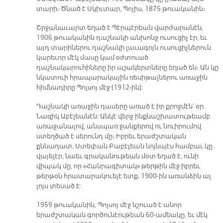
տարի։ Ծնած է Սկիւտար, Պոլիս, 1875 թուականին։
Շրջանաւարտ եղած է Պէրպէրեան վարժարանէն,
1906 թուականին դաշնակի անխոնջ ուսուցիչ էր, եւ
այդ տարիներու դաշնակի լաւագոյն ուսուցիչներուն
կարեւոր մէկ մասը կամ օժտուած
դաշնակարուհիները իր աշակերտները եղած են։ Ան կը
նկատուի հրապարակային ռեսիթալներու առաջին
հիմնադիրը Պոլսոյ մէջ (1912-ին):
Դաշնակի առաջին դասերը առած է իր քրոջմէն՝ օր.
Նազիկ Աբէլեանէն: Անկէ վերջ ինքնաշխատութեամբ
առաջանալով, անսպառ ջանքերով ու նուիրումով
ստեղծած է սերունդ մը։ Իբրեւ երաժշտական
քննադատ, Ստեփան Բաբէլեան նոյնպէս համբաւ կը
վայելէր, նաեւ գրականութեան մօտ եղած է, ունի
վիպակ մը, որ «Հանրագիտակ» թերթին մէջ իբրեւ
թերթօն հրատարակուելէ ետք, 1900-ին առանձին ալ
լոյս տեսած է:
1959 թուականին, Պոլսոյ մէջ նշուած է անոր
երաժշտական գործունէութեան 60-ամեակը, եւ մէկ