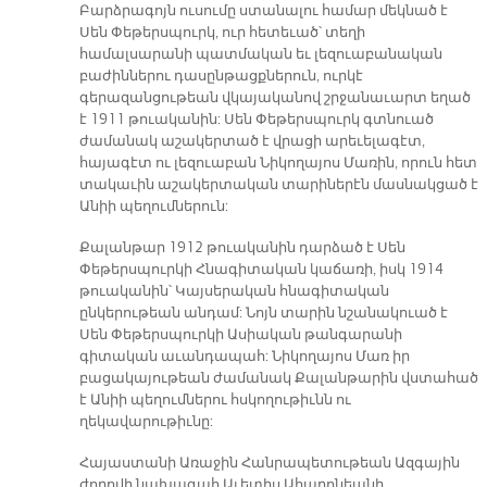
Բարձրագոյն ուսումը ստանալու համար մեկնած է
Սեն Փեթերսպուրկ, ուր հետեւած՝ տեղի
համալսարանի պատմական եւ լեզուաբանական
բաժիններու դասընթացքներուն, ուրկէ
գերազանցութեան վկայականով շրջանաւարտ եղած
է 1911 թուականին: Սեն Փեթերսպուրկ գտնուած
ժամանակ աշակերտած է վրացի արեւելագէտ,
հայագէտ ու լեզուաբան Նիկողայոս Մառին, որուն հետ
տակաւին աշակերտական տարիներէն մասնակցած է
Անիի պեղումներուն:
Քալանթար 1912 թուականին դարձած է Սեն
Փեթերսպուրկի Հնագիտական կաճառի, իսկ 1914
թուականին՝ Կայսերական հնագիտական
ընկերութեան անդամ: Նոյն տարին նշանակուած է
Սեն Փեթերսպուրկի Ասիական թանգարանի
գիտական աւանդապահ: Նիկողայոս Մառ իր
բացակայութեան ժամանակ Քալանթարին վստահած
է Անիի պեղումներու հսկողութիւնն ու
ղեկավարութիւնը:
Հայաստանի Առաջին Հանրապետութեան Ազգային
ժողովի նախագահ Աւետիս Ահարոնեանի