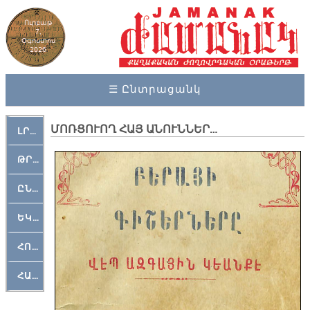
Ուրբաթ
7,
Օգոստոս
2026
☰ Ընտրացանկ
ՄՈՌՑՈՒՈՂ ՀԱՅ ԱՆՈՒՆՆԵՐ…
ԼՐԱՀՈՍ
ԹՐՔԱՀԱՅ ԿԵԱՆՔ
ԸՆԿԵՐԱՄՇԱԿՈՒԹԱՅԻՆ
ԵԿԵՂԵՑԱԿԱՆ
ՀՈԳԵՄՏԱՒՈՐ
ՀԱՐԹԱԿ