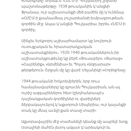
«Մարզիկ»ը, նոյնպէս՝ ՀՄԸՄ-ի Պուլկարիոյ շրջանի
պաշտօնաթերթը։ 1938 թուականին կ՚անցնի
Ֆրանսա, ուր աշխատանքի մեծ բաժին մը կ՚ունենայ
«ՀՄԸՄ-ի քսանամեայ յուշարձան»ի խմբագրութեան
գործին մէջ։ Ապա կ՚անցնի Պուլկարիա, իբրեւ ՀՄԸՄ-ի
գործիչ։
Մինչեւ Երկրորդ աշխարհամարտ կը նուիրուի
ուսուցչական եւ հրատարակչական
աշխատանքներու։ 1920-1940 թուականներուն իր
աշխատակցութիւնը կը բերէ «Յուսաբեր», «Յառաջ»,
«Հայրենիք», «Արմենիա» եւ Պոլսոյ «Ազդարար»
թերթերուն։ Շրջան մը կը վարէ Սելանիկի «Հորիզոն»ը։
1944 թուականի հոկտեմբերին, երբ ռուս
համայնավարները կը գրաւեն Պուլկարիան, ան ալ
ուրիշ ազգայիններու հետ (ընդհանրապէս
դաշնակցական գործիչներ ու վարիչներ)
ձերբակալուելով կ՚աքսորուի Սիպերիա, ուր կալանքի
տակ կը մնայ աւելի քան տասը տարի։
Աքսորավայրին մէջ տաժանելի կեանք մը ապրելէ ետք,
Ստալինի մահէն յետոյ ազատ կ՚արձակուի եւ