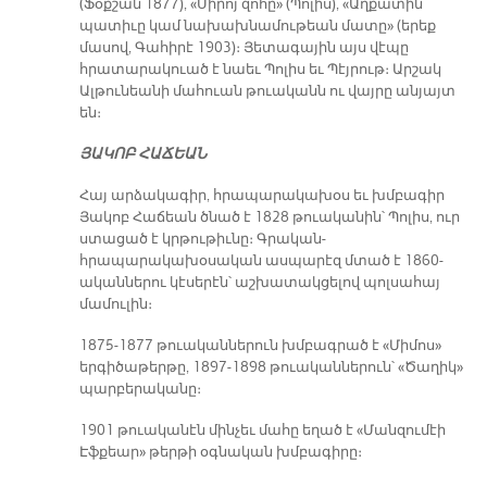
(Ֆօքշան 1877), «Սիրոյ զոհը» (Պոլիս), «Աղքատին
պատիւը կամ նախախնամութեան մատը» (երեք
մասով, Գահիրէ 1903)։ Յետագային այս վէպը
հրատարակուած է նաեւ Պոլիս եւ Պէյրութ։ Արշակ
Ալթունեանի մահուան թուականն ու վայրը անյայտ
են։
ՅԱԿՈԲ ՀԱՃԵԱՆ
Հայ արձակագիր, հրապարակախօս եւ խմբագիր
Յակոբ Հաճեան ծնած է 1828 թուականին՝ Պոլիս, ուր
ստացած է կրթութիւնը։ Գրական-
հրապարակախօսական ասպարէզ մտած է 1860-
ականներու կէսերէն՝ աշխատակցելով պոլսահայ
մամուլին։
1875-1877 թուականներուն խմբագրած է «Միմոս»
երգիծաթերթը, 1897-1898 թուականներուն՝ «Ծաղիկ»
պարբերականը։
1901 թուականէն մինչեւ մահը եղած է «Մանզումէի
Էֆքեար» թերթի օգնական խմբագիրը։