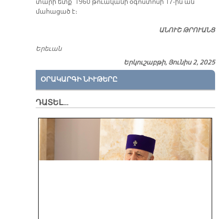
տարի ետք՝ 1960 թուականի օգոստոսի 17-ին ան
մահացած է։
ԱՆՈՒՇ ԹՐՈՒԱՆՑ
Երեւան
Երկուշաբթի, Յունիս 2, 2025
ՕՐԱԿԱՐԳԻ ՆԻՒԹԵՐԸ
ԴԱՏԵԼ…