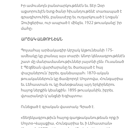
Իր ամուսնոյն բանտարկութենէն եւ Տէր Զօր
աքսորուելէն ետք ծանր հիւանդութենէ տառապած է
գրագիտուհին, բանասէրը եւ ուղարկուած է Լոզան՝
Զուիցերիա, ուր ապրած է մինչեւ 1922 թուականը՝ իր
մահը։
ԱՐՇԱԿ ԱԼԹՈՒՆԵԱՆ
Պոլսահայ արձակագիր Արշակ Ալթունեանի 175-
ամեակը կը լրանայ այս տարի։ Անոր կենսագրութենէն
շատ մը մանրամասնութիւններ յայտնի չեն։ Ուսանած
է Պէզճեան վարժարանը եւ ծառայած է հայ
փաշաներուն՝ իբրեւ գանձապահ։ 1870-ական
թուականներուն կը ճամբորդէ Մոլտովա, Հունգարիա
եւ Լեհաստան ու կը ծանօթանայ այդ երկիրներու
հայոց ներքին կեանքին։ 1895 թուականին, իբրեւ
վտարանդի կ՚անցնի Եգիպտոս։
Ունեցած է գրական վաստակ։ Գրած է.
«Տեղեկագրութիւն հայոց գաղթականութեան որք ի
Մոլտօ-Վալաքիա, Հունգարիա եւ ի Լեհաստան»