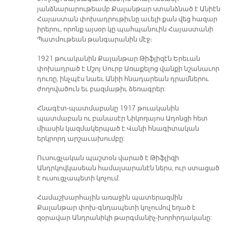
յանձնարարութեամբ Քալանթար ստանձնած է Անիէն
Հայաստան փոխադրութիւնը աւելի քան վեց հազար
իրերու, որոնք այսօր կը պահպանուին Հայաստանի
Պատմութեան թանգարանին մէջ։
1921 թուականին Քալանթար Թիֆլիզէն Երեւան
փոխադրած է Մշոյ Սուրբ Առաքելոց վանքի նշանաւոր
դուռը, ինչպէս նաեւ Անիի հնադարեան դրամներու
ժողովածուն եւ բազմաթիւ ձեռագրեր:
Հնագէտ-պատմաբանը 1917 թուականին
պատմաբան ու բանասէր Նիկողայոս Ադոնցի հետ
միասին կազմակերպած է Վանի հնագիտական
երկրորդ արշաւախումբը:
Ուսուցչական պաշտօն վարած է Թիֆլիզի
Անդրկովկասեան համալսարանէն ներս, ուր ստացած
է ուսուցչապետի կոչում:
Համաշխարհային առաջին պատերազմին
Քալանթար փոխ-գնդապետի կոչումով եղած է
զօրավար Անդրանիկի թարգմանիչ-խորհրդականը: