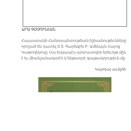
ԱՐԱ ԳՕՉՈՒՆԵԱՆ
​Հայաստանի Հանրապետութեան իշխանութիւնները
որոշած են դատել Տ.Տ. Գարեգին Բ. Ամենայն Հայոց
Կաթողիկոսը: Սա իսկապէս արտասովոր երեւոյթ մըն
է եւ միանշանակօրէն կ՚ենթադրէ գայթակղութիւն մը:
Կարդալ աւելին
Դ