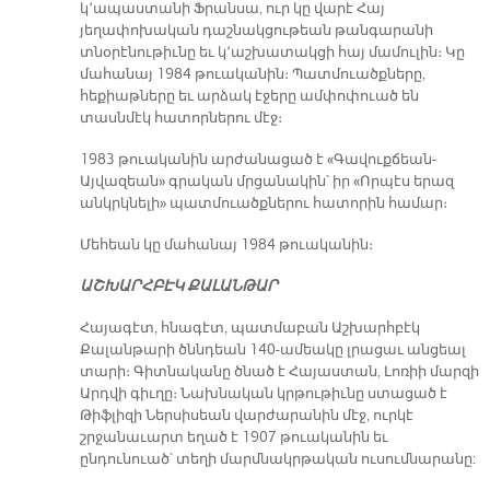
կ՚ապաստանի Ֆրանսա, ուր կը վարէ Հայ
յեղափոխական դաշնակցութեան թանգարանի
տնօրէնութիւնը եւ կ՚աշխատակցի հայ մամուլին։ Կը
մահանայ 1984 թուականին։ Պատմուածքները,
հեքիաթները եւ արձակ էջերը ամփոփուած են
տասնմէկ հատորներու մէջ։
1983 թուականին արժանացած է «Գավուքճեան-
Այվազեան» գրական մրցանակին՝ իր «Որպէս երազ
անկրկնելի» պատմուածքներու հատորին համար։
Մեհեան կը մահանայ 1984 թուականին։
ԱՇԽԱՐՀԲԷԿ ՔԱԼԱՆԹԱՐ
Հայագէտ, հնագէտ, պատմաբան Աշխարհբէկ
Քալանթարի ծննդեան 140-ամեակը լրացաւ անցեալ
տարի։ Գիտնականը ծնած է Հայաստան, Լոռիի մարզի
Արդվի գիւղը։ Նախնական կրթութիւնը ստացած է
Թիֆլիզի Ներսիսեան վարժարանին մէջ, ուրկէ
շրջանաւարտ եղած է 1907 թուականին եւ
ընդունուած՝ տեղի մարմնակրթական ուսումնարանը: