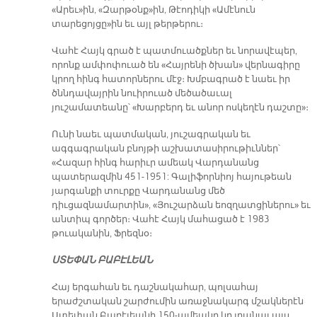
«Արեւ»ին, «Զարթօնք»ին, Թէոդիկի «Ամէնուն
տարեցոյցը»ին եւ այլ թերթերու։
Վահէ Հայկ գրած է պատմուածքներ եւ նորավէպեր,
որոնք ամփոփուած են «Հայրենի ծխան» վերնագիրը
կրող հինգ հատորներու մէջ։ Խմբագրած է նաեւ իր
ծննդավայրին նուիրուած մեծածաւալ
յուշամատեանը՝ «Խարբերդ եւ անոր ոսկեղէն դաշտը»։
Ունի նաեւ պատմական, յուշագրական եւ
ագգագրական բնոյթի աշխատասիրութիւններ՝
«Հազար հինգ հարիւր ամեակ Վարդանանց
պատերազմին 451-1951: Գալիֆորնիոյ հայութեան
յարգանքի տուրքը Վարդանանց մեծ
դիւցազնամարտին», «Յուշարձան եոզղատցիներու» եւ
անտիպ գործեր։ Վահէ Հայկ մահացած է 1983
թուականին, Ֆրեզնօ։
ՍՏԵՓԱՆ ԲԱԲԷԼԵԱՆ
Հայ երգահան եւ դաշնակահար, պոլսահայ
երաժշտական շարժումին առաջնակարգ մշակներէն
Ստեփան Բաբէլեանի 150-ամեակը կը լրանայ այս