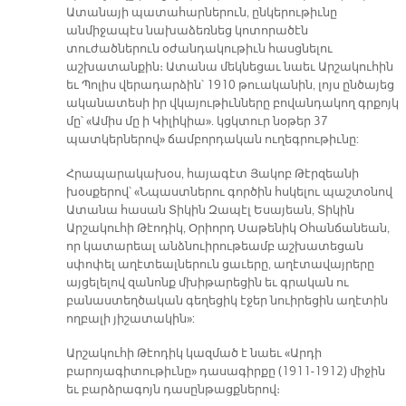
Ատանայի պատահարներուն, ընկերութիւնը
անմիջապէս նախաձեռնեց կոտորածէն
տուժածներուն օժանդակութիւն հասցնելու
աշխատանքին։ Ատանա մեկնեցաւ նաեւ Արշակուհին
եւ Պոլիս վերադարձին՝ 1910 թուականին, լոյս ընծայեց
ականատեսի իր վկայութիւնները բովանդակող գրքոյկ
մը՝ «Ամիս մը ի Կիլիկիա». կցկտուր նօթեր 37
պատկերներով» ճամբորդական ուղեգրութիւնը:
Հրապարակախօս, հայագէտ Յակոբ Թէրզեանի
խօսքերով՝ «Նպաստներու գործին հսկելու պաշտօնով
Ատանա հասան Տիկին Զապէլ Եսայեան, Տիկին
Արշակուհի Թէոդիկ, Օրիորդ Սաթենիկ Օհանճանեան,
որ կատարեալ անձնուիրութեամբ աշխատեցան
սփոփել աղէտեալներուն ցաւերը, աղէտավայրերը
այցելելով զանոնք մխիթարեցին եւ գրական ու
բանաստեղծական գեղեցիկ էջեր նուիրեցին աղէտին
ողբալի յիշատակին»:
Արշակուհի Թէոդիկ կազմած է նաեւ «Արդի
բարոյագիտութիւնը» դասագիրքը (1911-1912) միջին
եւ բարձրագոյն դասընթացքներով։