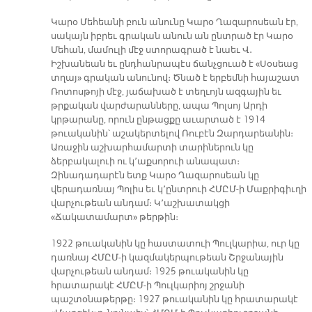
Կարօ Մեհեանի բուն անունը Կարօ Ղազարոսեան էր,
սակայն իբրեւ գրական անուն ան ընտրած էր Կարօ
Մեհան, մամուլի մէջ ստորագրած է նաեւ Վ․
Իշխանեան եւ ընդհանրապէս ճանչցուած է «Սօսեաց
տղայ» գրական անունով։ Ծնած է երբեմնի հայաշատ
Ռոտոսթոյի մէջ, յաճախած է տեղւոյն ազգային եւ
թրքական վարժարանները, ապա Պոլսոյ Արդի
կրթարանը, որուն ընթացքը աւարտած է 1914
թուականին՝ աշակերտելով Ռուբէն Զարդարեանին։
Առաջին աշխարհամարտի տարիներուն կը
ձերբակալուի ու կ՚աքսորուի անապատ։
Զինադադարէն ետք Կարօ Ղազարոսեան կը
վերադառնայ Պոլիս եւ կ՚ընտրուի ՀՄԸՄ-ի Մաքրիգիւղի
վարչութեան անդամ։ Կ՚աշխատակցի
«Ճակատամարտ» թերթին։
1922 թուականին կը հաստատուի Պուլկարիա, ուր կը
դառնայ ՀՄԸՄ-ի կազմակերպութեան Շրջանային
վարչութեան անդամ։ 1925 թուականին կը
հրատարակէ ՀՄԸՄ-ի Պուլկարիոյ շրջանի
պաշտօնաթերթը։ 1927 թուականին կը հրատարակէ