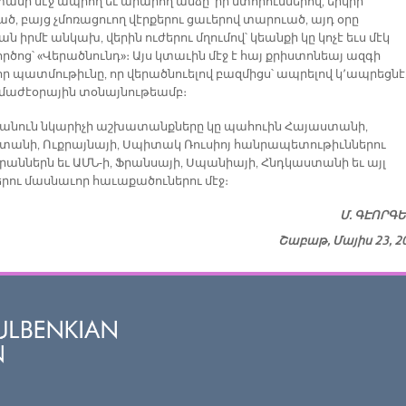
անի մէջ ապրող եւ արարող անձը՝ իր մտորումներով, երկրի
ծ, բայց չմոռացուող վէրքերու ցաւերով տարուած, այդ օրը
ան իրմէ անկախ, վերին ուժերու մղումով՝ կեանքի կը կոչէ եւս մէկ
րծոց՝ «Վերածնունդ»։ Այս կտաւին մէջ է հայ քրիստոնեայ ազգի
ր պատմութիւնը, որ վերածնուելով բազմիցս՝ ապրելով կ՚ապրեցնէ
վ մաժէօրային տօնայնութեամբ։
ծանուն նկարիչի աշխատանքները կը պահուին Հայաստանի,
տանի, Ուքրայնայի, Սպիտակ Ռուսիոյ հանրապետութիւններու
աններն եւ ԱՄՆ-ի, Ֆրանսայի, Սպանիայի, Հնդկաստանի եւ այլ
երու մասնաւոր հաւաքածուներու մէջ։
Մ. ԳԷՈՐԳ
Շաբաթ, Մայիս 23, 2