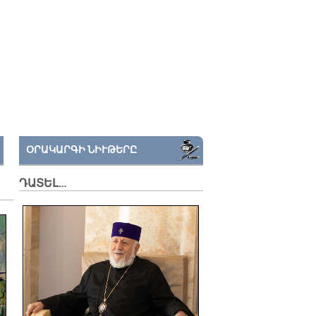
ՕՐԱԿԱՐԳԻ ՆԻՒԹԵՐԸ
ԴԱՏԵԼ…