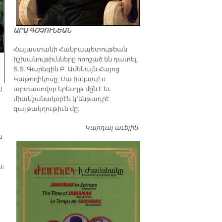
ԱՐԱ ԳՕՉՈՒՆԵԱՆ
​Հայաստանի Հանրապետութեան
իշխանութիւնները որոշած են դատել
Տ.Տ. Գարեգին Բ. Ամենայն Հայոց
Կաթողիկոսը: Սա իսկապէս
յ
արտասովոր երեւոյթ մըն է եւ
միանշանակօրէն կ՚ենթադրէ
գայթակղութիւն մը:
Կարդալ աւելին
Դատել…
ն
ն։