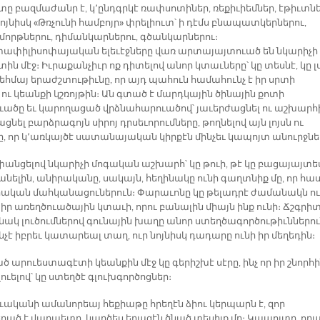
տը բազմաժանր է, կ՚ընդգրկէ ռափսոտիներ, ռեքիւիեմներ, էթիւտնե
նոյնիսկ «Թռչունի համբոյր» փրելիուտ՝ ի դէմս բնապատկերներու,
մորթներու, դիմանկարներու, գծանկարներու։
ափիլիսոփայական ելեւէջները վառ արտայայտուած են նկարիչի
ին մէջ։ Իւրաքանչիւր ոք դիտելով անոր կտաւները՝ կը տեսնէ, կը լ
եհմայ երաժշտութիւնը, որ այդ պահուն համահունչ է իր սրտի
ու կեանքի կշռոյթին։ Ան գտած է մարդկային ծինային քոտի
ւածը եւ կարողացած վրձնահարուածով՝ յաւերժացնել ու աշխարհ
ցնել բարձրագոյն սիրոյ դրսեւորումները, թողնելով այն լոյսն ու
ը, որ կ՚առկայծէ սատանայական կիրքէն մինչեւ կապոյտ անուրջնե
անցելով նկարիչի մոգական աշխարհ՝ կը թուի, թէ կը բացայայտե
նելին, անիրականը, սակայն, հեղինակը ունի գաղտնիք մը, որ հաս
որական մահկանացուներուն։ Փարաւոնը կը թելադրէ ժամանակն ու
 իր առեղծուածային կտաւի, որու բանալին միայն ինք ունի։ Ճշգրիտ
նակ լուծումներով գունային խաղը անոր ստեղծագործութիւններո
հնչէ իբրեւ կատարեալ տաղ, ուր նոյնիսկ դադարը ունի իր մեղեդին։
 արուեստագէտի կեանքին մէջ կը գերիշխէ սէրը, ինչ որ իր շնորհ
ուելով՝ կը ստեղծէ գլուխգործոցներ։
ուականի ամանորեայ հեքիաթը հրեղէն ձիու կերպարն է, զոր
ած է վարպետը, կարծես երազէն ծնած տեսիլք մը։ Կապոյտը, որ