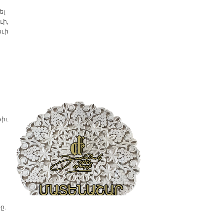
ել
ւի,
աւի
թիւ
ը,