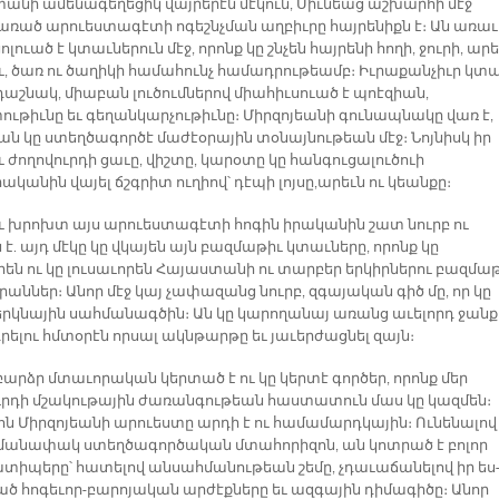
անի ամենագեղեցիկ վայրերէն մէկուն, Սիւնեաց աշխարհի մէջ
 առած արուեստագէտի ոգեշնչման աղբիւրը հայրենիքն է։ Ան առաւ
ուած է կտաւներուն մէջ, որոնք կը շնչեն հայրենի հողի, ջուրի, արե
ու, ծառ ու ծաղիկի համահունչ համադրութեամբ։ Իւրաքանչիւր կտ
դաշնակ, միաբան լուծումներով միահիւսուած է պոէզիան,
ութիւնը եւ գեղանկարչութիւնը։ Միրզոյեանի գունապնակը վառ է,
ան կը ստեղծագործէ մաժէօրային տօնայնութեան մէջ։ Նոյնիսկ իր
ւ ժողովուրդի ցաւը, վիշտը, կարօտը կը հանգուցալուծուի
կանին վայել ճշգրիտ ուղիով՝ դէպի լոյսը,արեւն ու կեանքը։
ւ խրոխտ այս արուեստագէտի հոգին իրականին շատ նուրբ ու
է. այդ մէկը կը վկայեն այն բազմաթիւ կտաւները, որոնք կը
են ու կը լուսաւորեն Հայաստանի ու տարբեր երկիրներու բազմա
աններ։ Անոր մէջ կայ չափազանց նուրբ, զգայական գիծ մը, որ կը
երկնային սահմանագծին։ Ան կը կարողանայ առանց աւելորդ ջանք
րելու հմտօրէն որսալ ակնթարթը եւ յաւերժացնել զայն։
բարձր մտաւորական կերտած է ու կը կերտէ գործեր, որոնք մեր
ւրդի մշակութային ժառանգութեան հաստատուն մաս կը կազմեն։
ն Միրզոյեանի արուեստը արդի է ու համամարդկային։ Ունենալով
անափակ ստեղծագործական մտահորիզոն, ան կոտրած է բոլոր
տիպերը՝ հատելով անսահմանութեան շեմը, չդաւաճանելով իր ես-
ծ հոգեւոր-բարոյական արժէքները եւ ազգային դիմագիծը։ Անոր