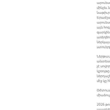
արուես
մինչեւ 
նաթիւր
Երաժշտ
արուեստ
այն հոգ
զարկին 
առեղծո
ներկայա
ստուեր
Ներթափ
անտեսա
չէ սով
կշռոյթը
ներդաշ
մէջ կը 
Օժտուած
միաձուլ
2026 թ
պատկեր