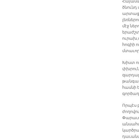
Հայաստ
ծնունդ
արտացոլ
լեռներ
մէջ ներ
երաժշտ
ուրախ,
հոգիի ո
մտաւորա
Խիստ ո
փխրուն 
զարդար
թանգար
հասնի 
գործադ
Որպէս 
ժողովո
Փարաւո
անսահմ
կարծրա
դաւանա