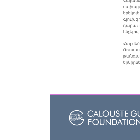
Հայաստ
սպիացա
երեկոյե
գլուխգո
դարաւո
հնչելո
Հայ մե
Ռուսաս
թանգար
երկիրն