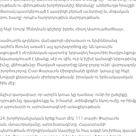
ւթեան ու վեհութեան խորհրդանիշ, ճերմակը՝ աներեւոյթ հրաշքի
։ Յստակ պատկերուած է պարիկի բերած աւետիսը եւ մոգական
երու խաղը՝ որպէս հաղորդութիւն մարդկութեան։
կը հնչէ Սուրբ Ծննդեան գիշերը՝ իբրեւ «Տաղ Աստուածածնայ»…
ամուտին գոյներու մաէսթրոյի սիրառատ ու երփներանգ
րհէն ծնունդ առած է այլ գլուխգործոց մը։ Ան կտաւին
ցուցած է «Եդեմական պարտէզ՝ նրբագեղ հայուհիի ծաղկունքով»
նկարագրուած է կեանք, սէր ու կին, ուր կ՚իշխէ կանացի նրբութիւնը
իւնը, վեհութիւնը։ Ծաղկած պարտէզը կնոջ բոյրը ունի՝ վարդագոյն
 խորհուրդով։ Ըստ Փարաւոն Միրզոյեանի վրձնի՝ կտաւը կը հնչէ
Նովայի քնարական սիրերգութեամբ, իրական ու երեւակայական
ին մէջ։
չիւր գաղափար, որ արդէն կտաւ կը դառնայ՝ ունի իր ըսելիքը,
ութիւնը, զգացմունքը եւ, ի հարկէ, տիեզերքէն եկող ուժը, որ հիմք
տ արուեստի ու արուեստագէտի առաքելութեան։
 24, խորհրդանշական երեք հատ մէկ՝ 111 տարի։ Փարաւոն
եան, մտաւորականը, արուեստագէտը, Հայաստանի
ետութեան ժողովրդական նկարիչը եւ հայ ազգի նուիրեալ զաւակ