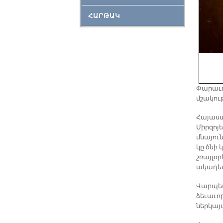
ՀԱՐԹԱԿ
Փարաւոն
մշակու
Հայաստ
Միրզոյ
մնայու
կը ծնի 
շռայլօ
ակադեմ
Վարպետ
ձեւաւո
ներկայ