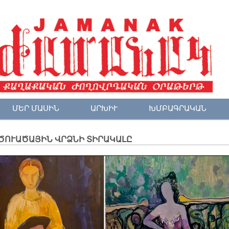
ՄԵՐ ՄԱՍԻՆ
ԱՐԽԻՒ
ԽՄԲԱԳՐԱԿԱՆ
ԾՈՒԱԾԱՅԻՆ ՎՐՁՆԻ ՏԻՐԱԿԱԼԸ