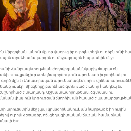
 Միրզոյեան. անուն մը, որ վաղուց իր ուրոյն տեղն ու դերն ունի հա
թային արժեհամակարգին ու միջազգային հարթակին մէջ։
անի Հանրապետութեան ժողովրդական նկարիչ Փարաւոն
եանի իւրաքանչիւր ստեղծագործութիւն արուեստի իւրօրինակ ու
ն գործ մըն է։ Մտաւորական արուեստագէտ, որու վրձնահարուածէ
կեանք ու սէր։ Տիեզերքը բարեհաճ գտնուած է անոր հանդէպ եւ
րէն շնորհած է տաղանդ։ Աշխատասիրութեան, ձգտման ու
ական փայլուն կրթութեան շնորհիւ ան հասած է կատարելութեա
ի արուեստին մէջ չկայ կրկնօրինակում, ան հարթած է իր ուղին՝
րելով ուրոյն ձեռագիր, ոճ, գեղագիտական ճաշակ, համարձակ
անալի Ես։