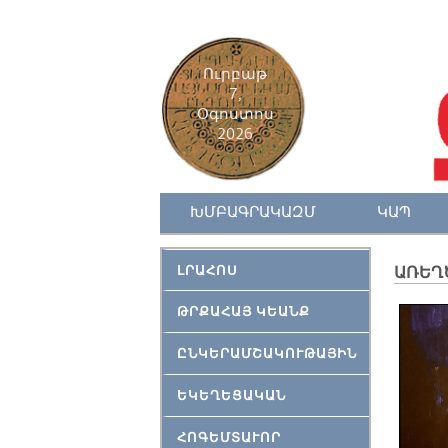
Ուրբաթ
7,
Օգոստոս
2026
ԽՄԲԱԳՐԱԿԱԶՄ
ԿԱՊ
ԼՐԱՀՈՍ
ԱՌԵՂ
ԹՐՔԱՀԱՅ ԿԵԱՆՔ
ԸՆԿԵՐԱՄՇԱԿՈՒԹԱՅԻՆ
ԵԿԵՂԵՑԱԿԱՆ
ՀՈԳԵՄՏԱՒՈՐ