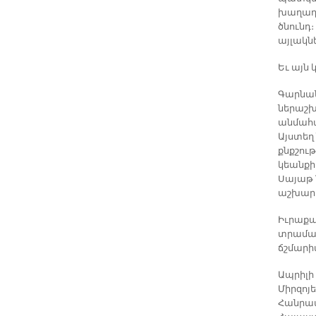
խաղաղո
ծնունդ
այլակն
Եւ այն 
Գարնան
ներաշխա
անմահա
Այստեղ 
քնքշութ
կեանքի
Սայաթ 
աշխարհ
Իւրաքան
տրամադր
ճշմարի
Ապրիլի
Միրզոյ
Հանրապ