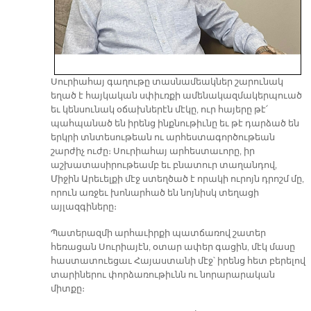
Սուրիահայ գաղութը տասնամեակներ շարունակ
եղած է հայկական սփիւռքի ամենակազմակերպուած
եւ կենսունակ օճախներէն մէկը, ուր հայերը թէ՛
պահպանած են իրենց ինքնութիւնը եւ թէ դարձած են
երկրի տնտեսութեան ու արհեստագործութեան
շարժիչ ուժը։ Սուրիահայ արհեստաւորը, իր
աշխատասիրութեամբ եւ բնատուր տաղանդով,
Միջին Արեւելքի մէջ ստեղծած է որակի ուրոյն դրոշմ մը,
որուն առջեւ խոնարհած են նոյնիսկ տեղացի
այլազգիները։
Պատերազմի արհաւիրքի պատճառով շատեր
հեռացան Սուրիայէն, օտար ափեր գացին, մէկ մասը
հաստատուեցաւ Հայաստանի մէջ՝ իրենց հետ բերելով
տարիներու փորձառութիւնն ու նորարարական
միտքը։