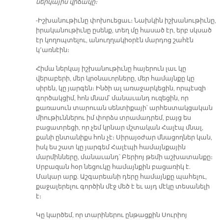
ներկայիս վիճակը։
-Իշխանութիւնը փոխուեցաւ։ Նախկին իշխանութիւնը,
իրականութիւնը ըսենք, տեղ մը հասած էր, երբ սկսած
էր կողոպտելու, անուղղակիօրէն մարդոց շահէն
կ՚առնէին։
Հիմա ներկայ իշխանութիւնը հայերուն լաւ կը
վերաբերի, մեր կրօնաւորները, մեր համայնքը կը
սիրեն, կը յարգեն։ Ինծի ալ առաջարկեցին, որպէսզի
գործակցիմ, հոն մնամ՝ մանաւանդ ուզեցին, որ
քառասուն տարուան սենտիքայի՝ արհեստակցական
միութիւններու իմ փորձս տրամադրեմ, բայց ես
բացատրեցի, որ չեմ կրնար մշտական Հալէպ մնալ,
քանի ընտանիքս հոն չէ։ Սիրայօժար մնացողներ կան,
իսկ ես շատ կը յարգեմ Հալէպի համայնքային
մարմինները, մանաւանդ՝ Բերիոյ թեմի աշխատանքը։
Սրբազան հօր նեցուկը համայնքին բացառիկ է.
Մակար արք. Աշգարեանի դերը համայնքը պահելու,
քաջալերելու գործին մէջ մեծ է եւ այդ մէկը տեսանելի
է։
Կը կարծեմ, որ տարիներու ընթացքին Սուրիոյ