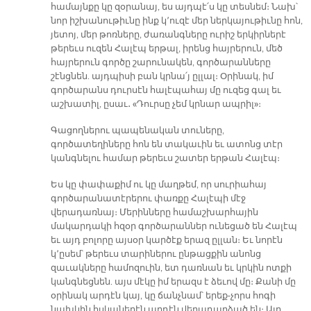
համայնքը կը զօրանայ, ես այդպէ՛ս կը տեսնեմ։ Նախ՝
նոր իշխանութիւնը ինք կ՚ուզէ մեր ներկայութիւնը հոն,
յետոյ, մեր թոռները, ժառանգները ուրիշ երկիրներէ
թերեւս ուզեն Հալէպ երթալ, իրենց հայրերուն, մեծ
հայրերուն գործը շարունակեն, գործարանները
շէնցնեն. այդպիսի բան կրնա՛յ ըլլալ։ Օրինակ, իմ
գործարանս դուրսէն հալէպահայ մը ուզեց գալ եւ
աշխատիլ, ըսաւ․ «Դուրսը չեմ կրնար ապրիլ»։
Գացողներու պապենական տուները,
գործատեղիները հոն են տակաւին եւ ատոնց տէր
կանգնելու համար թերեւս շատեր երթան Հալէպ։
Ես կը փափաքիմ ու կը մաղթեմ, որ սուրիահայ
գործարանատէրերու փառքը Հալէպի մէջ
վերադառնայ։ Մերինները համաշխարհային
մակարդակի հզօր գործարաններ ունեցած են Հալէպ
եւ այդ բոլորը այսօր կարծէք երազ ըլլան։ Եւ նորէն
կ՚ըսեմ՝ թերեւս տարիներու ընթացքին անոնց
զաւակները համոզուին, ետ դառնան եւ կրկին ոտքի
կանգնեցնեն. այս մէկը իմ երազս է ձեւով մը։ Քանի մը
օրինակ արդէն կայ, կը ճանչնամ՝ երեք-չորս հոգի
նախկին հսկաներէն արդէն վերադարձած են։ Այդ