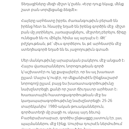
Տեղացիները մեզի միշտ կ՚ըսեն․ «Երբ դուք եկաք, մենք
շատ բան սորվեցանք ձեզմէ»։
Հայերը արհեստը իբրեւ ժառանգութիւն բերած են
իրենց հետ եւ հնարիչ եղած են իրենց գործին մէջ. միշտ
բան մը յօրինելու, յառաջացնելու, մէջտեղ բերելու ճիգը
ունեցած են ու մինչեւ հիմա ալ այդպէս է։ Թէ՛
բժշկութեան, թէ՛ միւս գործերու եւ թէ արհեստին մէջ
ստեղծագործ եղած են եւ յաջողութիւն գտած։
Մեր մանկութիւնը արաբական բակերու մէջ անցած է։
Հայրս վառարաններու նորոգութեան գործ
կ՚աշխատէր ու կը քաջալերէր, որ ես ալ խառատ
ըլլամ։ Մայրս կ՚ուզէր, որ մեքանիսիէն (ինքնաշարժ
նորոգող) ըլլամ, բայց ես խառատագործութիւնը
նախընտրեցի, քանի որ շատ ճիւղաւոր արհեստ է։
Խառատային հաստոցագործութեան մէջ ես
կաղապարագործութիւնը նախընտրեցի։ 25-26
տարեկանիս՝ 1980-ական թուականներուն,
գործատեղի մը բացի ու սկսայ այդ ձեւով։
Բարեբախտաբար, գործիս ընթացքը յատուկ էր, լաւ
պայմաններու մէջ էինք. Սուրիա դուրսէն ներմուծում