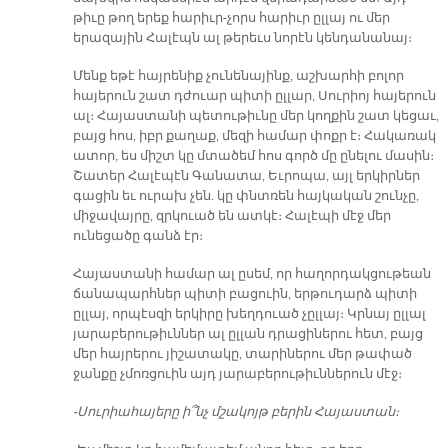
թիւը թող երեք հարիւր-չորս հարիւր ըլլայ ու մեր
երազային Հալէպն ալ թերեւս նորէն կենդանանայ։
Մենք եթէ հայրենիք չունենայինք, աշխարհի բոլոր
հայերուն շատ դժուար պիտի ըլլար, Սուրիոյ հայերուն
ալ։ Հայաստանի պետութիւնը մեր կողքին շատ կեցաւ,
բայց հոս, իբր քաղաք, մեզի համար փոքր է։ Հակառակ
ատոր, ես միշտ կը մտածեմ հոս գործ մը ընելու մասին։
Շատեր Հալէպէն Գանատա, Եւրոպա, այլ երկիրներ
գացին եւ ուրախ չեն. կը փնտռեն հայկական շունչը,
միջավայրը, զրկուած են ատկէ։ Հալէպի մէջ մեր
ունեցածը գանձ էր։
Հայաստանի համար ալ ըսեմ, որ հաղորդակցութեան
ճանապարհներ պիտի բացուին, երթուդարձ պիտի
ըլլայ, որպէսզի երկիրը խեղդուած չըլլայ։ Կրնայ ըլլալ
յարաբերութիւններ ալ ըլլան դրացիներու հետ, բայց
մեր հայրերու յիշատակը, տարիներու մեր թափած
ջանքը չմոռցուին այդ յարաբերութիւններուն մէջ։
-Սուրիահայերը ի՞նչ մշակոյթ բերին Հայաստան։