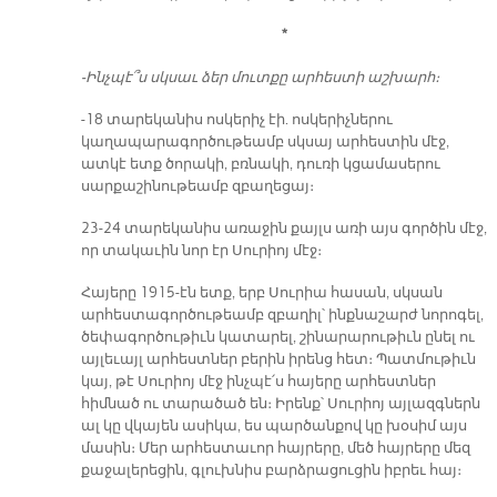
*
-Ինչպէ՞ս սկսաւ ձեր մուտքը արհեստի աշխարհ։
-18 տարեկանիս ոսկերիչ էի. ոսկերիչներու
կաղապարագործութեամբ սկսայ արհեստին մէջ,
ատկէ ետք ծորակի, բռնակի, դուռի կցամասերու
սարքաշինութեամբ զբաղեցայ։
23-24 տարեկանիս առաջին քայլս առի այս գործին մէջ,
որ տակաւին նոր էր Սուրիոյ մէջ։
Հայերը 1915-էն ետք, երբ Սուրիա հասան, սկսան
արհեստագործութեամբ զբաղիլ՝ ինքնաշարժ նորոգել,
ծեփագործութիւն կատարել, շինարարութիւն ընել ու
այլեւայլ արհեստներ բերին իրենց հետ։ Պատմութիւն
կայ, թէ Սուրիոյ մէջ ինչպէ՛ս հայերը արհեստներ
հիմնած ու տարածած են։ Իրենք՝ Սուրիոյ այլազգներն
ալ կը վկայեն ասիկա, ես պարծանքով կը խօսիմ այս
մասին։ Մեր արհեստաւոր հայրերը, մեծ հայրերը մեզ
քաջալերեցին, գլուխնիս բարձրացուցին իբրեւ հայ։