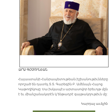
ԱՐԱ ԳՕՉՈՒՆԵԱՆ
​Հայաստանի Հանրապետութեան իշխանութիւնները
որոշած են դատել Տ.Տ. Գարեգին Բ. Ամենայն Հայոց
Կաթողիկոսը: Սա իսկապէս արտասովոր երեւոյթ մըն
է եւ միանշանակօրէն կ՚ենթադրէ գայթակղութիւն մը:
Կարդալ աւելին
Դ