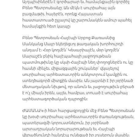
Այդպիսիներէն է գործարար եւ համայնքային գործիչ
Բենօ Պետրոսեանը: Ան մէկն է սուրիահայ այն
բազմաթիւ հայերէն, որոնք Հայաստան
հաստատուած ըլլալով կը շարունակեն ամուր պահել
համայնքին հետ կապը։
Բենօ Պետրոսեան Հալէպի Սրբոց Քառասնից
Մանկանց Մայր եկեղեցւոյ թաղական խորհուրդի
անդամ է։ Հօր կողմէն՝ Կեսարիայէն, մօր կողմէն՝
Մարաշէն բնիկ հալէպահայի յաջողութեան
պատմութիւնը կը սկսի Հալէպի նեղ փողոցներէն ու կը
հասնի մինչեւ միջազգային շուկաներ՝ վկայելով
սուրիահայ արհեստաւորին անկոտրում կամքին ու
ստեղծագործ միտքին մասին։ Ան յայտնի է իր յօրինած
մետաղական նիւթով, որ անուն եւ յաջողութիւն բերած
է ո՛չ միայն իրեն, այլեւ համբաւ տուած է սուրիահայ
արհեստագործական դպրոցին։
ԺԱՄԱՆԱԿ-ի հետ հարցազրոյցին մէջ Բենօ Պետրոսեան
կը խօսի սուրիահայ արհեստաւորին ժառանգութեան,
պատերազմի կորուստներուն, իր յօրինած
արտադրական նորարարութեան եւ Հալէպի
վերածնունդի հանդէպ ունեցած իր յոյսերուն մասին։