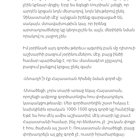
չէին կրնար մրցիլ։ Երբ ես ձգեցի Սուրիան՝ լսեցի, որ
արդէն կրցան նոյն մետաղով, նոյն նիւթերով ընել
Չինաստանի մէջ՝ այնքան իրենք զարգացած են,
սակայն, մտավախութիւն կայ, որ իրենց
արտադրածները կը կեղուըւին եւ այլն, մերինին նման
որակով ու յաջող չեն։
Իմ յօրինած այդ գործս թերեւս պզտիկ բան մը դիտուի
աշխարհի բազում յօրինումներու մէջ, բայց ինծի
համար պարծանք է, որ ես, մասնագէտ չըլլալով,
բազում ջանքով կրցայ ընել զայն։
-Մտադի՞ր էք Հայաստան հիմնել նման գործ մը։
-Մտածեցի, չորս տարի առաջ եկայ Հայաստան,
որոշեցի ամբողջ գործատեղիս հոս փոխադրելու
կապակցութեամբ։ Մեր գործատեղին շատ հսկայ է.
նախկինին օրական 1000-1500 զոյգ գործ կը հանէինք։
Եթէ ես հոս մէկ ամիս աշխատիմ, մէկ տարի կը բաւէ
Հայաստանի համար, ինչ որ ձեռնտու չէ. շուկան փոքր
է հոս, ծախսն ալ շատ է։ Ռուսաստան մտածեցի, բայց
փոխադրելն ալ քիչ գործ չէ, ուստի հրաժարեցայ։