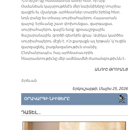
-Ես միշտ կը համեմատեմ անոր հետ, որ երբ
Օսմանեան կայսրութենէն մեր նախնիները Սուրիա
գացին եւ մշակոյթ, արհեստներ տարին իրենց հետ,
նոյն բանը ես տեսայ սուրիահայերու Հայաստան
գալով։ Երեւանը շատ փոխուեցաւ, զարգացաւ
սուրիահայերու գալէն ետք՝ զբօսաշրջային,
ճաշարանային, գործի գետնին վրայ։ Ասիկա կարծես
սուրիահայերու մէջն է, ո՛ր քաղաքն ալ երթան՝ կ՚ուզեն
զարգացնել, բազմազանութիւն տանիլ։
Ընդհանրապէս, հայ արհեստաւորին
հնարամտութիւնը մեր ամենամեծ ժառանգութիւնն է։
ԱՆՈՒՇ ԹՐՈՒԱՆՑ
Երեւան
Երկուշաբթի, Մայիս 25, 2026
ՕՐԱԿԱՐԳԻ ՆԻՒԹԵՐԸ
ԴԱՏԵԼ…