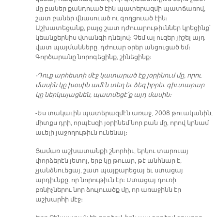
մը բաներ քանդուած էին պատերազմի պատճառով,
շատ բաներ վնասուած ու գողցուած էին։
Աշխատեցանք, բայց շատ դժուարութիւններ կրեցինք՝
կեանքերնիս վտանգի դնելով։ Չեմ ալ ուզեր յիշել այդ
վատ պայմանները. դժուար օրեր անցուցած եմ։
Գործարանը նորոգեցինք, շինեցինք։
-Դուք արհեստի մէջ կատարած էք յօրինում մը, որու
մասին կը խօսին ամէն տեղ եւ ձեզ իբրեւ գիւտարար
կը ներկայացնեն, պատմեցէ՛ք այդ մասին։
-Ես տակաւին պատերազմէն առաջ, 2008 թուականին,
միտքս դրի, որպէսզի յօրինեմ նոր բան մը, որով կրնամ
աւելի յաջողութիւն ունենալ։
Յամառ աշխատանքի շնորհիւ, երկու տարուայ
փորձերէն յետոյ, երբ կը թուար, թէ անհնար է,
չյանձնուեցայ, շատ պայքարեցայ եւ ստացայ
արդիւնքը, որ նորութիւն էր։ Ստացայ դուռի
բռնիչներու նոր ձուլուածք մը, որ առաջինն էր
աշխարհի մէջ։