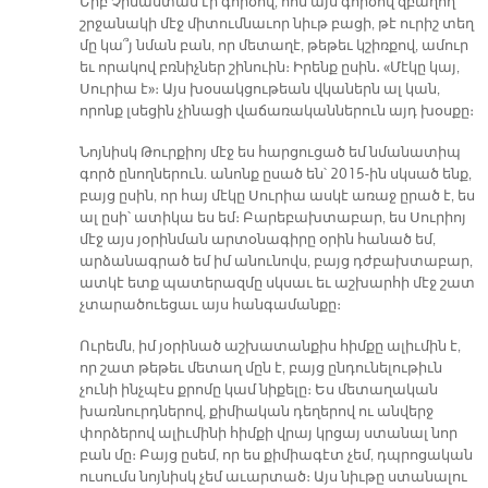
Երբ Չինաստան էի գործով, հոն այս գործով զբաղող
շրջանակի մէջ միտումնաւոր նիւթ բացի, թէ ուրիշ տեղ
մը կա՞յ նման բան, որ մետաղէ, թեթեւ կշիռքով, ամուր
եւ որակով բռնիչներ շինուին։ Իրենք ըսին․ «Մէկը կայ,
Սուրիա է»։ Այս խօսակցութեան վկաներն ալ կան,
որոնք լսեցին չինացի վաճառականներուն այդ խօսքը։
Նոյնիսկ Թուրքիոյ մէջ ես հարցուցած եմ նմանատիպ
գործ ընողներուն. անոնք ըսած են՝ 2015-ին սկսած ենք,
բայց ըսին, որ հայ մէկը Սուրիա ասկէ առաջ ըրած է, ես
ալ ըսի՝ ատիկա ես եմ։ Բարեբախտաբար, ես Սուրիոյ
մէջ այս յօրինման արտօնագիրը օրին հանած եմ,
արձանագրած եմ իմ անունովս, բայց դժբախտաբար,
ատկէ ետք պատերազմը սկսաւ եւ աշխարհի մէջ շատ
չտարածուեցաւ այս հանգամանքը։
Ուրեմն, իմ յօրինած աշխատանքիս հիմքը ալիւմին է,
որ շատ թեթեւ մետաղ մըն է, բայց ընդունելութիւն
չունի ինչպէս քրոմը կամ նիքելը։ Ես մետաղական
խառնուրդներով, քիմիական դեղերով ու անվերջ
փորձերով ալիւմինի հիմքի վրայ կրցայ ստանալ նոր
բան մը։ Բայց ըսեմ, որ ես քիմիագէտ չեմ, դպրոցական
ուսումս նոյնիսկ չեմ աւարտած։ Այս նիւթը ստանալու