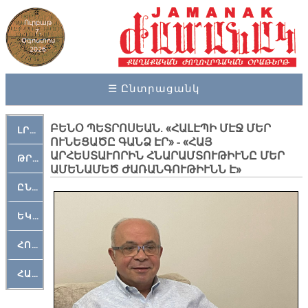
Ուրբաթ
7,
Օգոստոս
2026
☰ Ընտրացանկ
ԲԵՆՕ ՊԵՏՐՈՍԵԱՆ. «ՀԱԼԷՊԻ ՄԷՋ ՄԵՐ
ԼՐԱՀՈՍ
ՈՒՆԵՑԱԾԸ ԳԱՆՁ ԷՐ» - «ՀԱՅ
ԱՐՀԵՍՏԱՒՈՐԻՆ ՀՆԱՐԱՄՏՈՒԹԻՒՆԸ ՄԵՐ
ԹՐՔԱՀԱՅ ԿԵԱՆՔ
ԱՄԵՆԱՄԵԾ ԺԱՌԱՆԳՈՒԹԻՒՆՆ Է»
ԸՆԿԵՐԱՄՇԱԿՈՒԹԱՅԻՆ
ԵԿԵՂԵՑԱԿԱՆ
ՀՈԳԵՄՏԱՒՈՐ
ՀԱՐԹԱԿ