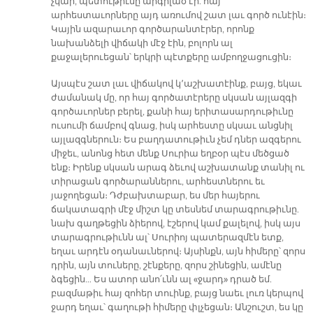
չկար, պետութիւնը արգիլած էր. հայ
արհեստաւորները այդ առումով շատ լաւ գործ ունէին։
Կային ազարաւոր գործարանտէրեր, որոնք
նախանձելի վիճակի մէջ էին, բոլորն ալ
քաջալերուեցան՝ երկրի պէտքերը ամբողջացուցին։
Այսպէս շատ լաւ վիճակով կ՚աշխատէինք, բայց, եկաւ
ժամանակ մը, որ հայ գործատէրերը սկսան այլազգի
գործաւորներ բերել, քանի հայ երիտասարդութիւնը
ուսումի ճամբով գնաց, իսկ արհեստը սկսաւ անցնիլ
այլազգներուն։ Ես բաղդատութիւն չեմ դներ ազգերու
միջեւ, անոնց հետ մենք Սուրիա եղբօր պէս մեծցած
ենք։ Իրենք սկսան արագ ձեւով աշխատանք տանիլ ու
տիրացան գործարաններու, արհեստներու եւ
յաջողեցան։ Դժբախտաբար, ես մեր հայերու
ճակատագրի մէջ միշտ կը տեսնեմ տարագրութիւնը.
նախ գաղթեցին ձիերով, էշերով կամ քալելով, իսկ այս
տարագրութիւնն ալ՝ Սուրիոյ պատերազմէն ետք,
եղաւ արդէն օդանաւներով։ Այսինքն, այն հիմերը՝ զորս
դրին, այն տուները, շէնքերը, զորս շինեցին, ամէնը
ձգեցին… Ես ատոր անո՛ւնն ալ «ջարդ» դրած եմ.
բազմաթիւ հայ զոհեր տուինք, բայց նաեւ լուռ կերպով
ջարդ եղաւ՝ գաղութի հիմերը փլչեցան։ Անշուշտ, ես կը