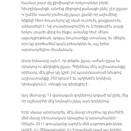
համար շատ մը քիմիագէտ դոկտորներ բերի,
հիւրընկալեցի, անոնց միջոցով ջանացի ընել՝ չէր ըլլար։
Կ՚ըսէին՝ «ասոր լուծումը չկայ», քանի որ ալիւմինը
նիքելի հետ ձուլուելով կը սկսի ուտուիլ, քայքայուիլ,
անկարելի է։ Կը յուսախաբուէին ու կ՚երթային, բայց
երկու տարի վերջ ես ինքս, առանց ոեւէ մէկու
աջակցութեան, կրցայ ձուլուածքը ստանալ, եւ մինչեւ
օրս կը գործածեմ զայն բռնակներ եւ այլ իրեր
արտադրելիու ժամանակ։
Ասոր իմաստը այն է, որ թեթեւ ըլլայ, աժան ըլլայ եւ
որակով ու գեղեցիկ ըլլայ։ Պղնձեայ մէկ աշխատանքը
օրինակ, մէկ քիլօ կը կշռէ, իմ պատրաստած նիւթով
աշխատանքը 350 կրամ է եւ պղինձէն նոյնիսկ
դիմացկուն է, տեսքն ալ գեղեցիկ է։
Այդ մետաղը 13 զանազան գոյներով կրցած եմ ընել, ինչ
որ աշխարհի մէջ նոյնպէս չկայ այդ գոյներով։
Երբ սկսայ արտադրել, մէկ մասը Սուրիա կը բաժնէի,
մեծ մասը Սէուտական Արաբիա կ՚արտահանէի։
Մինչեւ 2011 թուականը արդէն մեծ յաջողութիւններ
ունէի, ո՛չ Չինաստանը, ո՛չ Իտալիան կամ այլ երկիր