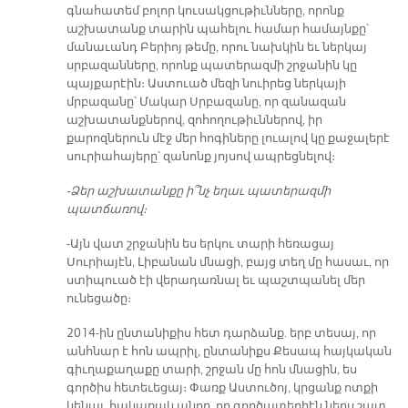
գնահատեմ բոլոր կուսակցութիւնները, որոնք
աշխատանք տարին պահելու համար համայնքը՝
մանաւանդ Բերիոյ թեմը, որու նախկին եւ ներկայ
սրբազանները, որոնք պատերազմի շրջանին կը
պայքարէին։ Աստուած մեզի նուիրեց ներկայի
մրբազանը՝ Մակար Սրբազանը, որ զանազան
աշխատանքներով, զոհողութիւններով, իր
քարոզներուն մէջ մեր հոգիները լուալով կը քաջալերէ
սուրիահայերը՝ զանոնք յոյսով ապրեցնելով։
-Ձեր աշխատանքը ի՞նչ եղաւ պատերազմի
պատճառով։
-Այն վատ շրջանին ես երկու տարի հեռացայ
Սուրիայէն, Լիբանան մնացի, բայց տեղ մը հասաւ, որ
ստիպուած էի վերադառնալ եւ պաշտպանել մեր
ունեցածը։
2014-ին ընտանիքիս հետ դարձանք. երբ տեսայ, որ
անհնար է հոն ապրիլ, ընտանիքս Քեսապ հայկական
գիւղաքաղաքը տարի, շրջան մը հոն մնացին, ես
գործիս հետեւեցայ։ Փառք Աստուծոյ, կրցանք ոտքի
կենալ, հակառակ անոր, որ գործատեղիէն ներս շատ