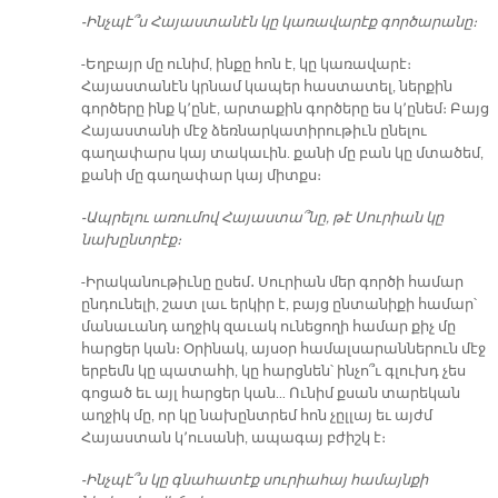
-Ինչպէ՞ս Հայաստանէն կը կառավարէք գործարանը։
-Եղբայր մը ունիմ, ինքը հոն է, կը կառավարէ։
Հայաստանէն կրնամ կապեր հաստատել, ներքին
գործերը ինք կ՚ընէ, արտաքին գործերը ես կ՚ընեմ։ Բայց
Հայաստանի մէջ ձեռնարկատիրութիւն ընելու
գաղափարս կայ տակաւին. քանի մը բան կը մտածեմ,
քանի մը գաղափար կայ միտքս։
-Ապրելու առումով Հայաստա՞նը, թէ Սուրիան կը
նախընտրէք։
-Իրականութիւնը ըսեմ․ Սուրիան մեր գործի համար
ընդունելի, շատ լաւ երկիր է, բայց ընտանիքի համար՝
մանաւանդ աղջիկ զաւակ ունեցողի համար քիչ մը
հարցեր կան։ Օրինակ, այսօր համալսարաններուն մէջ
երբեմն կը պատահի, կը հարցնեն՝ ինչո՞ւ գլուխդ չես
գոցած եւ այլ հարցեր կան… Ունիմ քսան տարեկան
աղջիկ մը, որ կը նախընտրեմ հոն չըլլայ եւ այժմ
Հայաստան կ՚ուսանի, ապագայ բժիշկ է։
-Ինչպէ՞ս կը գնահատէք սուրիահայ համայնքի