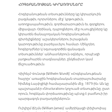
ՀՈԳԵԲԱՆՈՒԹԵԱՆ ԿԻՐԱՌՈՒՄՆԵՐԸ
Հոգեբանութեան տեսութիւնները կը կիրարկուին
բազմաթիւ ոլորտներու մէջ՝ կրթութիւն,
առողջապահութիւն, գործարարութիւն եւ զօրքերու
միջավայր։ Օրինակ, դպրոցներու մէջ ուսուցիչները կը
կիրառեն ճանաչողական հոգեբանութեան
գիտելիքները՝ աշակերտներու իւրացման
կարողութիւնը բարելաւելու համար։ Մինչդեռ,
հոգեբոյժներ կ՚օգտագործեն զանազան
տեսութիւններ՝ անհատներուն օգնելու, որպէսզի
յաղթահարեն տագնապներ, ընկճախտ կամ
ճնշուածութիւն։
Վիլհելմ Վունտթ (Wilhelm Wundt)՝ «Հոգեբանութեան
հայրը»՝ առաջին հոգեբանական տարրալուծարանը
հիմնեց Լայփցիկի համալսարանին մէջ, 1879-ին։ Ան կը
պաշտպանէր «Structuralism» կոչուած տեսութիւնը, ըստ
որուն, հոգեկան փորձառութիւնը պէտք է բաժնուի իր
պարզագոյն բաղադրիչներուն։
Ուիլիըմ Ճէյմս (William James)՝ ամերիկացի փիլիսոփայ