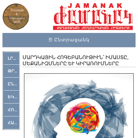
Շաբաթ
8,
Օգոստոս
2026
☰ Ընտրացանկ
ՄԱՐԴԿԱՅԻՆ ՀՈԳԵԲԱՆՈՒԹԻՒՆ՝ ԻՄԱՍՏԸ,
ԼՐԱՀՈՍ
ՄԵՔԱՆԻԶՄՆԵՐԸ ԵՒ ԿԻՐԱՌՈՒՄՆԵՐԸ
ԹՐՔԱՀԱՅ ԿԵԱՆՔ
ԸՆԿԵՐԱՄՇԱԿՈՒԹԱՅԻՆ
ԵԿԵՂԵՑԱԿԱՆ
ՀՈԳԵՄՏԱՒՈՐ
ՀԱՐԹԱԿ