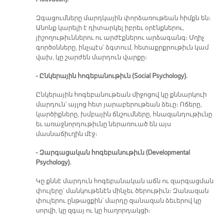
Զգացումները մարդկային փորձառութեան հիմքն են։
Անոնք կարելի է դիտարկել իբրեւ օրէնքներու,
յիշողութիւններու ու արժէքներու արձագանգ։ Մղիչ
գործօնները, ինչպէս՝ ձգտում, հետաքրքրութիւն կամ
վախ, կը շարժեն մարդուն վարքը։
- Ընկերային հոգեբանութիւն (Social Psychology).
Ընկերային հոգեբանութեան միջոցով կը քննարկուի
մարդուն՝ այլոց հետ յարաբերութեան ձեւը։ Ոճերը,
կարծիքները, խմբային ճնշումները, հնազանդութիւնը
եւ առաջնորդութիւնը ներառուած են այս
մասնաճիւղին մէջ։
- Զարգացական հոգեբանութիւն (Developmental
Psychology).
Կը քննէ մարդուն հոգեբանական աճն ու զարգացման
փուլերը՝ մանկութենէն մինչեւ ծերութիւն։ Զանազան
փուլերու ընթացքին՝ մարդը զանազան ձեւերով կը
սորվի, կը զգայ ու կը հաղորդակցի։