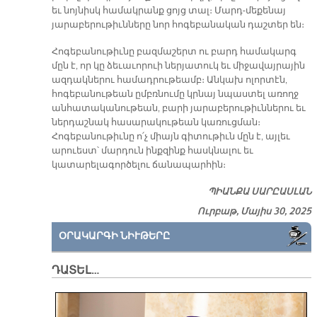
եւ նոյնիսկ համակրանք ցոյց տալ։ Մարդ-մեքենայ
յարաբերութիւնները նոր հոգեբանական դաշտեր են։
Հոգեբանութիւնը բազմաշերտ ու բարդ համակարգ
մըն է, որ կը ձեւաւորուի ներյատուկ եւ միջավայրային
ազդակներու համադրութեամբ։ Անկախ ոլորտէն,
հոգեբանութեան ըմբռնումը կրնայ նպաստել առողջ
անհատականութեան, բարի յարաբերութիւններու եւ
ներդաշնակ հասարակութեան կառուցման։
Հոգեբանութիւնը ո՛չ միայն գիտութիւն մըն է, այլեւ
արուեստ՝ մարդուն ինքզինք հասկնալու եւ
կատարելագործելու ճանապարհին։
ՊԻԱՆՔԱ ՍԱՐԸԱՍԼԱՆ
Ուրբաթ, Մայիս 30, 2025
ՕՐԱԿԱՐԳԻ ՆԻՒԹԵՐԸ
ԴԱՏԵԼ…