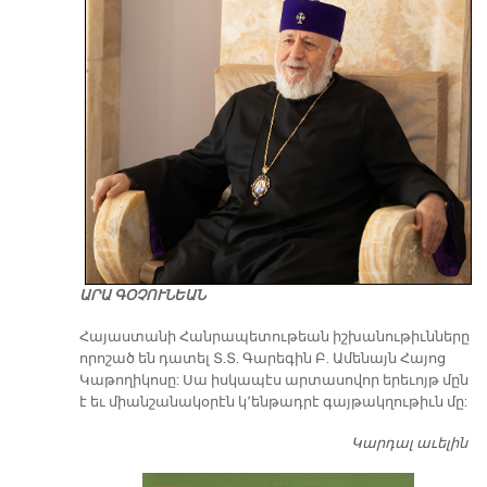
ԱՐԱ ԳՕՉՈՒՆԵԱՆ
​Հայաստանի Հանրապետութեան իշխանութիւնները
որոշած են դատել Տ.Տ. Գարեգին Բ. Ամենայն Հայոց
Կաթողիկոսը: Սա իսկապէս արտասովոր երեւոյթ մըն
է եւ միանշանակօրէն կ՚ենթադրէ գայթակղութիւն մը:
Կարդալ աւելին
Դ