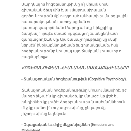
Մարդկային հոգեբանութիւնը ո՛չ միայն սոսկ
գիտական ճիւղ մըն է, այլ մարդասիրական
գործունէութիւն մը՝ ուղղուած անհատի եւ մարդկային
հասարակութեան առողջացման ու
կատարելագործման։ Մարդը պէտք է ինքզինք
ճանչնայ՝ որպէս մտածող, զգացող եւ անընդհատ
զարգացող էակ մը։ Այս ճանաչողութիւնը կը սկսի
ներսէն՝ ինքնաքննութեամբ եւ գիտակցմամբ։ Իսկ
հոգեբանութիւնը կու տայ այդ ճամբան՝ լուսաւոր ու
բազմաբնոյթ։
ՀՈԳԵԲԱՆՈՒԹԵԱՆ ՀԻՄՆԱԿԱՆ ՄԱՍՆԱԲԱԺԻՆՆԵՐԸ
- Ճանաչողական հոգեբանութիւն (Cognitive Psychology).
Ճանաչողական հոգեբանութիւնը կ՚ուսումնասիրէ, թէ
մարդը ինչպէ՛ս կը գիտակցի, կը մտածէ, կը յիշէ եւ
խնդիրներ կը լուծէ։ Հոգեբանութեան սահմաններուն
մէջ կը գտնուին ուշադրութիւնը, ընկալումը,
յիշողութիւնը եւ լեզուն։
- Զգացական եւ մղիչ մեքանիզմներ (Emotions and
Motivation).