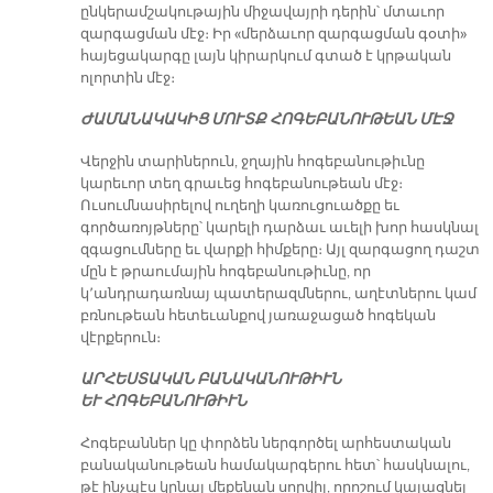
ընկերամշակութային միջավայրի դերին՝ մտաւոր
զարգացման մէջ։ Իր «մերձաւոր զարգացման գօտի»
հայեցակարգը լայն կիրարկում գտած է կրթական
ոլորտին մէջ։
ԺԱՄԱՆԱԿԱԿԻՑ ՄՈՒՏՔ ՀՈԳԵԲԱՆՈՒԹԵԱՆ ՄԷՋ
Վերջին տարիներուն, ջղային հոգեբանութիւնը
կարեւոր տեղ գրաւեց հոգեբանութեան մէջ։
Ուսումնասիրելով ուղեղի կառուցուածքը եւ
գործառոյթները՝ կարելի դարձաւ աւելի խոր հասկնալ
զգացումները եւ վարքի հիմքերը։ Այլ զարգացող դաշտ
մըն է թրաումային հոգեբանութիւնը, որ
կ՚անդրադառնայ պատերազմներու, աղէտներու կամ
բռնութեան հետեւանքով յառաջացած հոգեկան
վէրքերուն։
ԱՐՀԵՍՏԱԿԱՆ ԲԱՆԱԿԱՆՈՒԹԻՒՆ
ԵՒ ՀՈԳԵԲԱՆՈՒԹԻՒՆ
Հոգեբաններ կը փորձեն ներգործել արհեստական
բանականութեան համակարգերու հետ՝ հասկնալու,
թէ ինչպէս կրնայ մեքենան սորվիլ, որոշում կայացնել