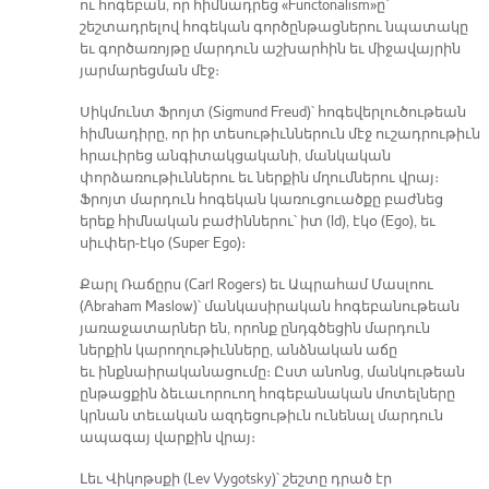
ու հոգեբան, որ հիմնադրեց «Functonalism»ը՝
շեշտադրելով հոգեկան գործընթացներու նպատակը
եւ գործառոյթը մարդուն աշխարհին եւ միջավայրին
յարմարեցման մէջ։
Սիկմունտ Ֆրոյտ (Sigmund Freud)՝ հոգեվերլուծութեան
հիմնադիրը, որ իր տեսութիւններուն մէջ ուշադրութիւն
հրաւիրեց անգիտակցականի, մանկական
փորձառութիւններու եւ ներքին մղումներու վրայ։
Ֆրոյտ մարդուն հոգեկան կառուցուածքը բաժնեց
երեք հիմնական բաժիններու՝ իտ (Id), էկօ (Ego), եւ
սիւփեր-էկօ (Super Ego)։
Քարլ Ռաճըրս (Carl Rogers) եւ Ապրահամ Մասլոու
(Abraham Maslow)՝ մանկասիրական հոգեբանութեան
յառաջատարներ են, որոնք ընդգծեցին մարդուն
ներքին կարողութիւնները, անձնական աճը
եւ ինքնաիրականացումը։ Ըստ անոնց, մանկութեան
ընթացքին ձեւաւորուող հոգեբանական մոտելները
կրնան տեւական ազդեցութիւն ունենալ մարդուն
ապագայ վարքին վրայ։
Լեւ Վիկոթսքի (Lev Vygotsky)՝ շեշտը դրած էր