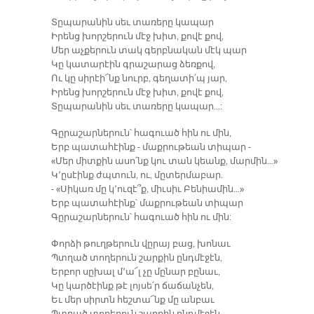
Տըպարանին սեւ տառերը կապար
Իրենց խորշերուն մէջ խիտ, քովէ քով,
Մեր աչքերուն տակ գերբնական մէկ պար
Կը կատարէին գրաշարաց ձեռքով,
Ու կը սիրէի՜նք նուրբ, գեղատի՛պ յար,
Իրենց խորշերուն մէջ խիտ, քովէ քով,
Տըպարանին սեւ տառերը կապար…:
Գըրաշարներուն՝ հագուած հին ու մին,
Երբ պատահէինք - մաքրութեան տիպար -
«Մեր միտքին ասո՛նք կու տան կեանք, մարմին…»
Կ՚ըսէինք ժպտուն, ու, մըտերմաբար.
- «Սիկառ մը կ՚ուզէ՞ք, միւսիւ Բենիամին…»
Երբ պատահէինք՝ մաքրութեան տիպար
Գըրաշարներուն՝ հագուած հին ու մին:
Փորձի թուղթերուն վըրայ բաց, խոնաւ
Պտղած տողերուն շարքին ընդմէջէն,
Երբոր սըխալ մ՚ա՜լ չը մընար բընաւ,
Կը կարծէինք թէ լոյսե՛ր ճաճանչեն,
Եւ մեր սիրտն հեշտա՜նք մը անբաւ
Պտղած տողերուն շարքին ընդմէջէն,