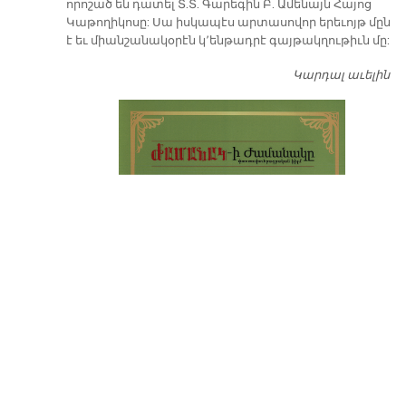
որոշած են դատել Տ.Տ. Գարեգին Բ. Ամենայն Հայոց
Կաթողիկոսը: Սա իսկապէս արտասովոր երեւոյթ մըն
է եւ միանշանակօրէն կ՚ենթադրէ գայթակղութիւն մը:
Կարդալ աւելին
Դ