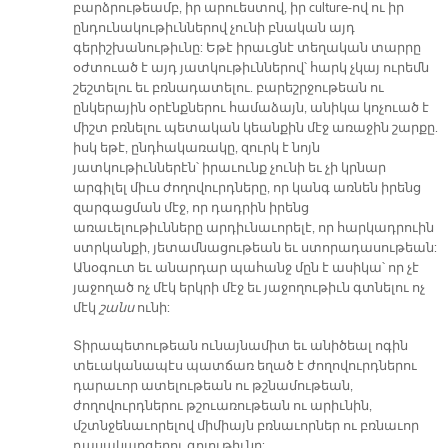
բարձրութեամբ, իր արուեստով, իր culture-ով ու իր
ընդունակութիւններով չունի բնական այդ
գերիշխանութիւնը: Եթէ իրաւցնէ տեղական տարրը
օժտուած է այդ յատկութիւններով՝ հարկ չկայ ուրեմն
շեշտելու եւ բռնադատելու. բարեշրջութեան ու
ընկերային օրէնքներու համաձայն, անիկա կոչուած է
միշտ բռնելու պետական կեանքին մէջ առաջին շարքը.
իսկ եթէ, ընդհակառակը, զուրկ է նոյն
յատկութիւններէն՝ իրաւունք չունի եւ չի կրնար
արգիլել միւս ժողովուրդները, որ կանգ առնեն իրենց
զարգացման մէջ, որ դադրին իրենց
առաւելութիւնները արդիւնաւորելէ, որ հարկադրուին
ստրկանքի, յետամնացութեան եւ ստորադասութեան:
Անօգուտ եւ անարդար պահանջ մըն է ասիկա՝ որ չէ
յաջողած ոչ մէկ երկրի մէջ եւ յաջողութիւն գտնելու ոչ
մէկ
շանս
ունի:
Տիրապետութեան ունայնամիտ եւ անիծեալ ոգին
տեւականապէս պատճառ եղած է ժողովուրդներու
դարաւոր ատելութեան ու թշնամութեան,
ժողովուրդներու թշուառութեան ու արիւնին,
մշտնջենաւորելով միմիայն բռնաւորներ ու բռնաւոր
դասակարգերու գոյութիւնը: