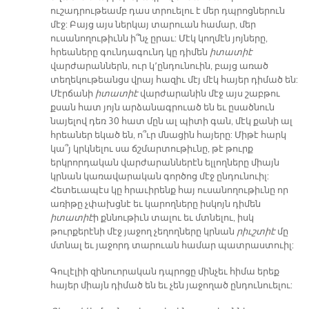
ուշադրութեամբ դաս տրուելու է մեր դպրոցներուն
մէջ: Բայց այս ներկայ տարուան համար, մեր
ուսանողութիւնն ի՞նչ ըրաւ: Մէկ կողմէն յոյները,
հրեաները գունդագունդ կը դիմեն
իտատիէ
վարժարաններն, ուր կ՚ընդունուին, բայց առած
տեղեկութեանցս վրայ հազիւ մէյ մէկ հայեր դիմած են:
Մէրճանի
իտատիէ
վարժարանին մէջ այս շաբթու
քսան հատ յոյն արձանագրուած են եւ ըսածնուն
նայելով դեռ 30 հատ մըն ալ պիտի գան, մէկ քանի ալ
հրեաներ եկած են, ո՞ւր մնացին հայերը: Միթէ հարկ
կա՞յ կրկնելու սա ճշմարտութիւնը, թէ թուրք
երկրորդական վարժարաններէն ելլողները միայն
կրնան կառավարական գործոց մէջ ընդունուիլ:
Հետեւապէս կը հրաւիրենք հայ ուսանողութիւնը որ
առիթը չփախցնէ եւ կարողները իսկոյն դիմեն
իտատիէ
ի քննութիւն տալու եւ մտնելու, իսկ
թուրքերէնի մէջ յաջող չեղողները կրնան
րիւշտիէ
մը
մտնալ եւ յաջորդ տարուան համար պատրաստուիլ:
Գուլէլիի զինուորական դպրոցը մինչեւ հիմա երեք
հայեր միայն դիմած են եւ չեն յաջողած ընդունուելու: