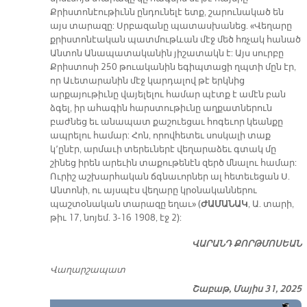
Քրիստոնէութիւնն ընդունելէ ետք, շարունակած են
այս տարազը: Սրբազանը պատասխանեց. «Վեղարը
քրիստոնէական պատմութևան մէջ մեծ հռչակ հանած
Անտոն Անապատականին յիշատակն է: Այս սուրբը
Քրիստոսի 250 թուականին եգիպտացի ղպտի մըն էր,
որ Աւետարանին մէջ կարդալով թէ երկնից
արքայութիւնը վայելելու համար պէտք է ամէն բան
ձգել, իր ահագին հարստութիւնը աղքատներուն
բաժնեց եւ անապատ քաշուեցաւ հոգեւոր կեանքը
ապրելու համար: Հոն, որովհետեւ սոսկալի տաք
կ՚ընէր, արմաւի տերեւներէ վեղարաձեւ գտակ մը
շինեց իրեն արեւին տաքութենէն զերծ մնալու համար:
Ուրիշ աշխարհական ճգնաւորներ ալ հետեւեցան Ս.
Անտոնի, ու այսպէս վեղարը կրօնականներու
պաշտօնական տարազը եղաւ» (
ԺԱՄԱՆԱԿ
, Ա. տարի,
թիւ 17, նոյեմ. 3-16 1908, էջ 2):
ՎԱՐԱՆԴ ՔՈՐԹՄՈՍԵԱՆ
Վաղարշապատ
Շաբաթ, Մայիս 31, 2025