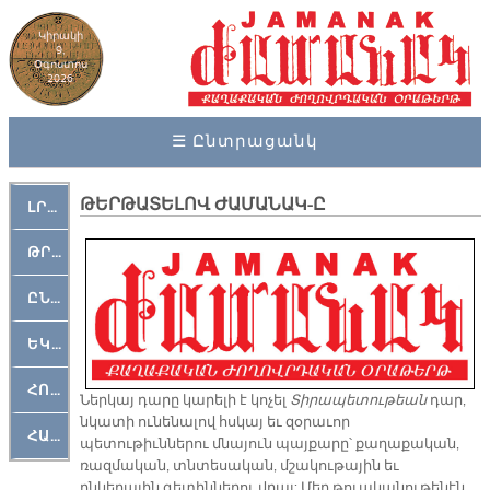
Կիրակի
9,
Օգոստոս
2026
☰ Ընտրացանկ
ԹԵՐԹԱՏԵԼՈՎ ԺԱՄԱՆԱԿ-Ը
ԼՐԱՀՈՍ
ԹՐՔԱՀԱՅ ԿԵԱՆՔ
ԸՆԿԵՐԱՄՇԱԿՈՒԹԱՅԻՆ
ԵԿԵՂԵՑԱԿԱՆ
ՀՈԳԵՄՏԱՒՈՐ
Ներկայ դարը կարելի է կոչել
Տիրապետութեան
դար,
նկատի ունենալով հսկայ եւ զօրաւոր
ՀԱՐԹԱԿ
պետութիւններու մնայուն պայքարը՝ քաղաքական,
ռազմական, տնտեսական, մշակութային եւ
ընկերային գետիններու վրայ: Մեր թուականութենէն