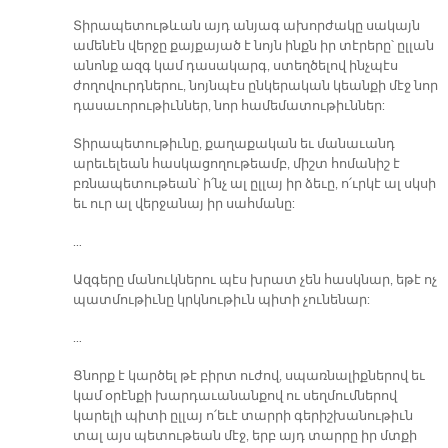
Տիրապետութևան այդ անյագ ախորժակը սակայն
ամենէն վերջը քայքայած է նոյն ինքն իր տէրերը՝ ըլլան
անոնք ազգ կամ դասակարգ, ստեղծելով ինչպէս
ժողովուրդներու, նոյնպէս ընկերական կեանքի մէջ նոր
դասաւորութիւններ, նոր համեմատութիւններ:
Տիրապետութիւնը, քաղաքական եւ մանաւանդ
արեւելեան հասկացողութեամբ, միշտ հոմանիշ է
բռնապետութեան՝ ի՛նչ ալ ըլլայ իր ձեւը, ո՛ւրկէ ալ սկսի
եւ ուր ալ վերջանայ իր սահմանը:
…
Ազգերը մանուկներու պէս խրատ չեն հասկնար, եթէ ոչ
պատմութիւնը կրկնութիւն պիտի չունենար:
…
Ցնորք է կարծել թէ բիրտ ուժով, սպառնալիքներով եւ
կամ օրէնքի խարդաւանանքով ու սեղմումներով
կարելի պիտի ըլլայ ո՛եւէ տարրի գերիշխանութիւն
տալ այս պետութեան մէջ, երբ այդ տարրը իր մտքի