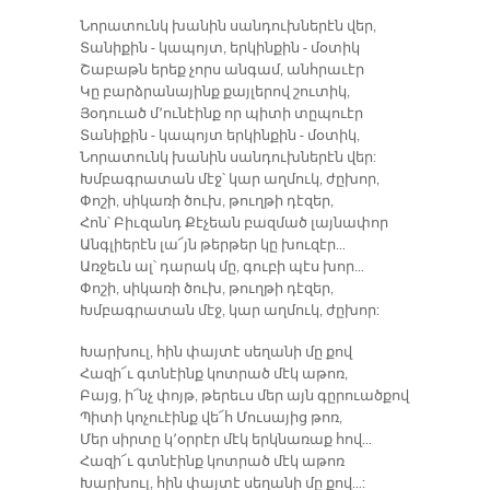
Նորատունկ խանին սանդուխներէն վեր,
Տանիքին - կապոյտ, երկինքին - մօտիկ
Շաբաթն երեք չորս անգամ, անհրաւէր
Կը բարձրանայինք քայլերով շուտիկ,
Յօդուած մ՚ունէինք որ պիտի տըպուէր
Տանիքին - կապոյտ երկինքին - մօտիկ,
Նորատունկ խանին սանդուխներէն վեր:
Խմբագրատան մէջ՝ կար աղմուկ, ժըխոր,
Փոշի, սիկառի ծուխ, թուղթի դէզեր,
Հոն՝ Բիւզանդ Քէչեան բազմած լայնափոր
Անգլիերէն լա՜յն թերթեր կը խուզէր…
Առջեւն ալ՝ դարակ մը, գուբի պէս խոր…
Փոշի, սիկառի ծուխ, թուղթի դէզեր,
Խմբագրատան մէջ, կար աղմուկ, ժըխոր:
Խարխուլ, հին փայտէ սեղանի մը քով
Հազի՜ւ գտնէինք կոտրած մէկ աթոռ,
Բայց, ի՜նչ փոյթ, թերեւս մեր այն գըրուածքով
Պիտի կոչուէինք վե՜հ Մուսայից թոռ,
Մեր սիրտը կ՚օրրէր մէկ երկնառաք հով…
Հազի՜ւ գտնէինք կոտրած մէկ աթոռ
Խարխուլ, հին փայտէ սեղանի մը քով…: