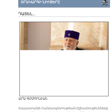
ՕՐԱԿԱՐԳԻ ՆԻՒԹԵՐԸ
ԴԱՏԵԼ…
ԱՐԱ ԳՕՉՈՒՆԵԱՆ
​Հայաստանի Հանրապետութեան իշխանութիւնները