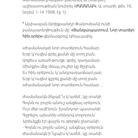
աշխատութեան նուիրել (
ԺԱՄԱՆԱԿ
, Ա. տարի, թիւ 16,
նոյեմ. 1-14 1908, էջ 1):
*
Ալփասլան (Աղեքսանդր Փանոսեան) ունի
բանաստեղծութիւն մը՝
«Յանգապատում. Նոր տառեր-
հին օրեր»
վերնագրով: Ահաւասիկ.
«Ժամանակ»ի նոր տառերուն համար,
Երբ կ՚ուզեմ գրել քանի մը տող բան,
Առջեւս առած թուղթ, գրիչ, կաղամար,
Միտքիս մեջ մռայլ յուշեր կը ծըփան,
Եւ հին օրերուն, կ՚անդրադառնամ յար,
Երբ կ՚ուզեմ գըրել քանի մը տող բան
«Ժամանակ»ի նոր տառերուն համար…:
Ժամանակն ինչպէ՞ս կ՚առնէ, կը տանի
Գոյնն ու բոյրն անուշ անցեալ օրերուն,
Ուր մեր ամէնուն՝ խանդոտ պատանի
Գըրելու ախտին տենդով տոչորուն՝
Արեւելք
ն էր վայրն ու թերթն ընտանի…
- Գոյնն ու բոյրն անուշ, անցեալ օրերուն
Ժամանակն ի՜նչպէս կ՚առնէ, կը տանի: