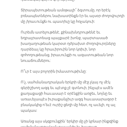
Տիրապետութեան ամօթալի՜ ձգտումը, որ երէկ
բռնապետներու նախատինքն էր եւ այսօր ժողովուրդի
մը
իրաւունք
ն ու
պատիւ
ը կը հռչակուի:
Ուրեմն ատելութենէ, քինախնդրութենէ եւ
եղբայրատեաց պայքարէ խոնջ, պարտասած
խաղաղութեան կարօտ ղժբախտ ժողովուրդները
դարձեալ կը հրաւիրուին նոր կռիւի, նոր
զոհողութեանց, իրաւունքի ու ազատութեան նոր
նուաճումներու:
Ո՞ւր է այս բոլորին իմաստութիւնը:
Ո՛չ, սահմանադրական երկրի մը մէջ չկայ ոչ մէկ
գերիշխող ազգ եւ պէտք չէ գտնուի, ինչպէս ամէն
քաղաքացի հաւասար է օրէնքին առջեւ, նոյնը եւ
առաւելապէս իւրաքանչիւր ազգ հաւասարազօր է
բնակակից ո՛եւէ ուրիշ ցեղի մը հետ, ոչ աւելի, ոչ ալ
պակաս:
Առանց այս սկզբունքին՝ երկիր մը չի կրնար ինքզինք
սահմանադրական դաւանիլ եւ խաղաղ