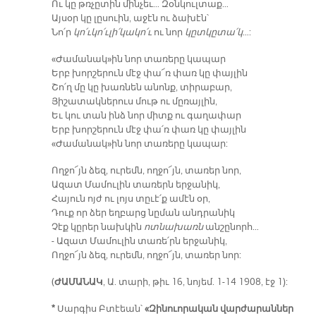
Ու կը թռչըտին մինչեւ… Զօնկուլտաք…
Այսօր կը լըսուին, աջէն ու ձախէն՝
Նո՛ր
կո՛ւկո՛ւլի՛կակո՛ւ
ու նոր
կըտկըտա՛կ
…:
«Ժամանակ»ին նոր տառերը կապար
Երբ խորշերուն մէջ փա՜ռ փառ կը փայլին
Շո՛ղ մը կը խառնեն անոնք, տիրաբար,
Յիշատակներուս մութ ու մըռայլին,
Եւ կու տան ինձ նոր միտք ու գաղափար
Երբ խորշերուն մէջ փա՛ռ փառ կը փայլին
«Ժամանակ»ին նոր տառերը կապար:
Ողջո՜յն ձեզ, ուրեմն, ողջո՜յն, տառեր նոր,
Ազատ Մամուլին տառերն երջանիկ,
Հայուն ոյժ ու լոյս տըւէ՛ք ամէն օր,
Դուք որ ձեր եղբարց նըման անդրանիկ
Չէք կըրեր նախկին
ոտնախառն
անշընորհ…
- Ազատ Մամուլին տառե՛րն երջանիկ,
Ողջո՜յն ձեզ, ուրեմն, ողջո՜յն, տառեր նոր:
(
ԺԱՄԱՆԱԿ
, Ա. տարի, թիւ 16, նոյեմ. 1-14 1908, էջ 1):
*
Սարգիս Բտէեան՝
«Զինուորական վարժարաններ