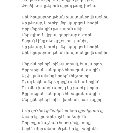
Փորձի թուղթերուն վըրայ թաց, խոնաւ:
Սին հըպարտութեան խայտանքովն ազնիւ,
Կը թնդար, կ՚ուռէր մեր պարզուկ հոգին,
Երբ մեքենային թաւալուն անիւ
Մեր գլխուն վըրայ դղըրդար ուժգին…
Տըղա՛յ էինք դեռ գրչով ու… բանիւ,
Կը թնդար, կ՚ուռէր մեր պարզուկ հոգին,
Սին հըպարտութեան խայտանքովն ազնիւ:
Մեր ընկերներն հին-վառեակ, հաւ, աքլոր,
Ցըրուեցան, անդարձ հեռացան, գացին…
Ալ չի կան անոնց երգերն հեշտոլոր,
Ոչ ալ երկնամերձ դիրքն այն հաւնոցին՝
Ուր մեր խանդն առոյգ կը թառէր բոլոր…
Ցըրուեցան, անդարձ հեռացան, գացին
Մեր ընկերներն հին, վառեակ, հաւ, աքլոր…:
Նո՛ր
կո՛ւկո՛ւլի՛կակո՛ւ
ու նոր
կըտկըտա՛կ
,
Այսօր կը լըսուին աջէն ու ձախէն
Բորբոքած աշնան հոսումովը տաք
Նորե՛ր ժիր անփորձ թեւեր կը բաղխեն,