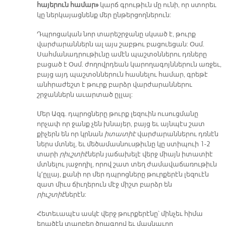
հայերուն համար»
կարճ գրութիւն մը ունի, որ ստորեւ
կը ներկայացնենք մեր ընթերցողներուն:
Դպրոցական նոր տարեշրջանը սկսած է, թուրք
վարժարաններն ալ այս շաբթու բացուեցան: Օսմ.
Սահմանադրութիւնը ամէն պաշտօններու դռները
բացած է Օսմ. ժողովրդեան կարողագոյններուն առջեւ,
բայց այդ պաշտօններուն հասնելու համար, գրեթէ
անհրաժեշտ է թուրք բարձր վարժարաններու
շրջաններն աւարտած ըլլալ:
Մեր Ազգ. դպրոցները թուրք լեզուին ուսուցմանը
որչափ որ ջանք չեն խնայեր, բայց եւ այնպէս շատ
քիչերն են որ կրնան
իտատիէ
վարժարաններու դռնէն
ներս մտնել, եւ մեծամասնուսթիւնը կը ստիպուի 1-2
տարի
րիւշտիէ
ներն յաճախելէ վերջ միայն իտատիէ
մտնելու յաջողիլ, որով շատ տեղ ժամավաճառութիւն
կ՚ըլլայ, քանի որ մեր դպրոցները թուրքերէն լեզուէն
զատ միւս ճիւղերուն մէջ միշտ բարձր են
րիւշտիէ
ներէն:
Հետեւապէս ասկէ վերջ թուրքերէնը՝ մինչեւ հիմա
եղածէն տարբեր ծրագրով եւ մասնաւոր