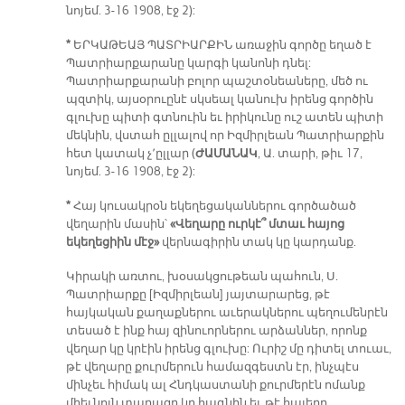
նոյեմ. 3-16 1908, էջ 2):
*
ԵՐԿԱԹԵԱՅ ՊԱՏՐԻԱՐՔԻՆ առաջին գործը եղած է
Պատրիարքարանը կարգի կանոնի դնել:
Պատրիարքարանի բոլոր պաշտօնեաները, մեծ ու
պզտիկ, այսօրուընէ սկսեալ կանուխ իրենց գործին
գլուխը պիտի գտնուին եւ իրիկունը ուշ ատեն պիտի
մեկնին, վստահ ըլլալով որ Իզմիրլեան Պատրիարքին
հետ կատակ չ՚ըլլար (
ԺԱՄԱՆԱԿ
, Ա. տարի, թիւ 17,
նոյեմ. 3-16 1908, էջ 2):
*
Հայ կուսակրօն եկեղեցականներու գործածած
վեղարին մասին՝
«Վեղարը ուրկէ՞ մտաւ հայոց
եկեղեցիին մէջ»
վերնագիրին տակ կը կարդանք.
Կիրակի առտու, խօսակցութեան պահուն, Ս.
Պատրիարքը [Իզմիրլեան] յայտարարեց, թէ
հայկական քաղաքներու աւերակներու պեղումենրէն
տեսած է ինք հայ զինուորներու արձաններ, որոնք
վեղար կը կրէին իրենց գլուխը: Ուրիշ մը դիտել տուաւ,
թէ վեղարը քուրմերուն համազգեստն էր, ինչպէս
մինչեւ հիմակ ալ Հնդկաստանի քուրմերէն ոմանք
միեւնոյն տարազը կը հագնին եւ թէ հայերը