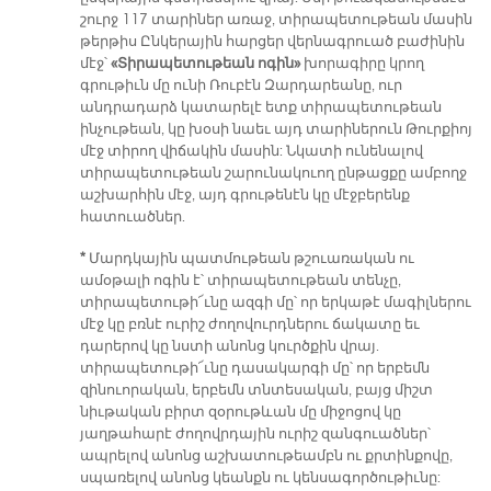
շուրջ 117 տարիներ առաջ, տիրապետութեան մասին
թերթիս Ընկերային հարցեր վերնագրուած բաժինին
մէջ՝
«Տիրապետութեան ոգին»
խորագիրը կրող
գրութիւն մը ունի Ռուբէն Զարդարեանը, ուր
անդրադարձ կատարելէ ետք տիրապետութեան
ինչութեան, կը խօսի նաեւ այդ տարիներուն Թուրքիոյ
մէջ տիրող վիճակին մասին: Նկատի ունենալով
տիրապետութեան շարունակուող ընթացքը ամբողջ
աշխարհին մէջ, այդ գրութենէն կը մէջբերենք
հատուածներ.
*
Մարդկային պատմութեան թշուառական ու
ամօթալի ոգին է՝ տիրապետութեան տենչը,
տիրապետութի՜ւնը ազգի մը՝ որ երկաթէ մագիլներու
մէջ կը բռնէ ուրիշ ժողովուրդներու ճակատը եւ
դարերով կը նստի անոնց կուրծքին վրայ.
տիրապետութի՜ւնը դասակարգի մը՝ որ երբեմն
զինուորական, երբեմն տնտեսական, բայց միշտ
նիւթական բիրտ զօրութևան մը միջոցով կը
յաղթահարէ ժողովրդային ուրիշ զանգուածներ՝
ապրելով անոնց աշխատութեամբն ու քրտինքովը,
սպառելով անոնց կեանքն ու կենսագործութիւնը: