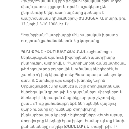
Րիւշտիէ
ի մասն ալ իբր թէ զինուորականներու տղոց
միայն յատուկ ըլլալուն, դրսէն աշակերտ չեն
ընդունուիր եղեր, ասոր ալ ճարը գտնալու է
պաշտօնական դիմումներով (
ԺԱՄԱՆԱԿ
, Ա. տարի, թիւ
17, նոյեմ. 3-16 1908, էջ 1):
*
Իզմիրլեան Պատրիարքի մէկ հայրական խրատը՝
ուղղուած քահանաներուն: Կը կարդանք.
ՊԷՇԻՔԹԱՇԻ ԶԱՐՄԱՅՐ ՔԱՀԱՆԱՆ աջհամբոյրի
ներկայացած պահուն [Իզմիրլեանի պատրիարք
ընտրուելու առիթով], Ս. Պատրիարքին գանգատեցաւ,
թէ ժողովուրդը բոլորովին կ՚ուծանայ եկեղեցիէն, եւ
շատեր ո՛չ իսկ կիրակի օրեր Պատարագ տեսնելու կու
գան: Տ. Զարմայր այս առթիւ խնդրեց Նորին
Սրբազնութենէն որ ամենէն աւելի ժողովուրդին այս
եկեղեցական ցրտութիւնը դարմանելու միջոցներուն
ձեռնարկէ: Սրրազան Հայրիկը արդար շեշտով մը
ըսաւ. «Դուք քահանայքդ եթէ ձեր սքեմին վայելուչ
վարք ու բարք մը ունենաք, ժողովուրդը
ինքնաբերաբար կը լեցնէ եկեղեցիները: Հետեւաբար,
ժողովուրդը եկեղեցի հրաւիրելու համար պէտք է նախ
քահանաները ուղղել» (
ԺԱՄԱՆԱԿ
, Ա. տարի, թիւ 17,