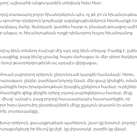
լսող՝ աշխարհի անցուդարձէն տեղեակ հօրս հետ։
ով տառապող բոլոր հիւանդներուն պէս, ոչ թէ բո՛ւն հիւանդութեա
յն «բուժող» դեղերուն կողմնակի ազդեցութիւններուն հետեւանքն էր
նակնկալ մահը։ Յանկարծ, կարծես հարթ ու բնական թուացող ամէ
ար անցաւ ու հիւանդութեան ոտքի դիմադրող հայրս հիւանդանոց
էպ ձիւն տեսնող Հալէպի մէջ այդ օրը ձիւն տեղաց։ Բարիք է, ըսին
ուսացինք, բայց ձիւնը չբաւեց, հայրս մահացաւ եւ մեր սիրտ ծակելո
-խուր թատրերգութիւնն ալ այդպէս վերջացաւ։
հուան յաջորդող օրերուն, ընդունուած կարգին համաձայն՝ հեռու,
հարազատ, ընկեր, բարեկամ բոլորը եկան, մեր ցաւը կիսեցին, ոմա
պանեցին հօրս իրականութեան իրազեկ չընելնուս համար, ուրիշներ
հատեցին զինք վերջին օրերը յոյսով ապրեցնելնուս համար, մէկը
, միւսը՝ այնպէս, բայց բոլորը հաւասարապէս հաստատեցին, որ
րտ հօրս Աստուծոյ ընտրեալներէն մէկը ըլլալուն փաստն էր անոր
եւ տառապանքը...
ուր օրերուն, ցաւակցութեան պահերուն, շատ կը խօսուի, բոլորը 
իւրաքանչիւրը իր ձեւով կը յիշէ, կը յիշատակէ, բարին կը վկայէ...