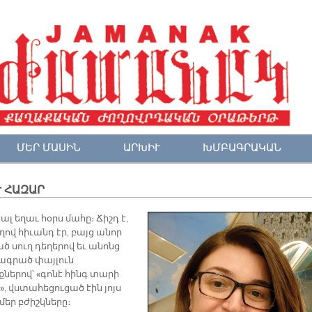
ՄԵՐ ՄԱՍԻՆ
ԱՐԽԻՒ
ԽՄԲԱԳՐԱԿԱՆ
 ՀԱԶԱՐ
լ եղաւ հօրս մահը։ Ճիշդ է,
ով հիւանդ էր, բայց անոր
ծ սուղ դեղերով եւ անոնց
գրած փայլուն
քներով՝ «գոնէ հինգ տարի
, վստահեցուցած էին յոյս
մեր բժիշկները։