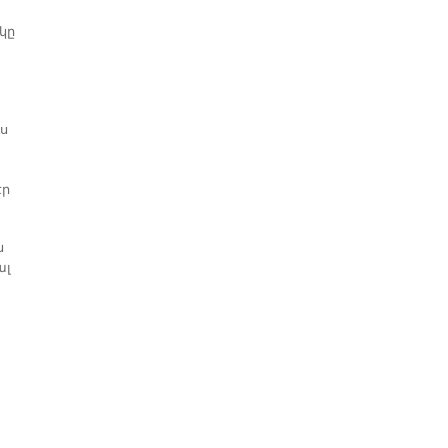
 կը
ս
էր
ն
ալ