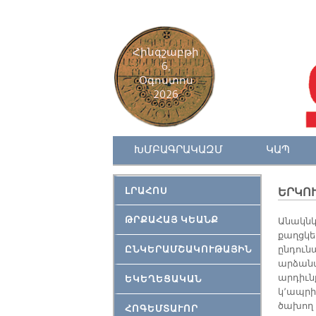
Հինգշաբթի
6,
Օգոստոս
2026
ԽՄԲԱԳՐԱԿԱԶՄ
ԿԱՊ
ԼՐԱՀՈՍ
ԵՐԿՈՒ
ԹՐՔԱՀԱՅ ԿԵԱՆՔ
Անակնկա
քաղցկեղ
ԸՆԿԵՐԱՄՇԱԿՈՒԹԱՅԻՆ
ընդունա
արձանա
արդիւն
ԵԿԵՂԵՑԱԿԱՆ
կ՚ապրի»
ծախող 
ՀՈԳԵՄՏԱՒՈՐ