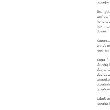
ռատիօ 
Քաղցկեղ
այլ՝ զա
հօրս ա
ինչ իր
մտաւ։
Հազուադ
նորէն յ
չափ տը
Հօրս մա
մօտիկ, 
մեզ այ
մեզ գնա
այսպէս
բարեսի
կարճատ
Նման տխ
խօսին, 