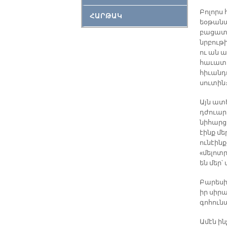
Բոլորս
ՀԱՐԹԱԿ
եօթանա
բացատր
նրբութի
ու ան ա
հաւատա
հիւանդո
սուտին
Այն ատե
դժուար
նիհարց
էինք մ
ունէինք
«մելոտ
են մեր՝
Բարեսի
իր սիր
գոհունա
Ամէն ի