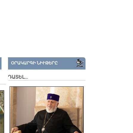
ՕՐԱԿԱՐԳԻ ՆԻՒԹԵՐԸ
ԴԱՏԵԼ…