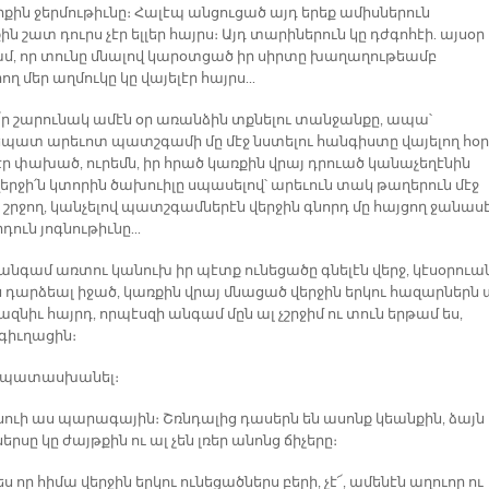
քին ջերմութիւնը։ Հալէպ անցուցած այդ երեք ամիսներուն
ն շատ դուրս չէր ելլեր հայրս։ Այդ տարիներուն կը դժգոհէի. այսօր
մ, որ տունը մնալով կարօտցած իր սիրտը խաղաղութեամբ
ղ մեր աղմուկը կը վայելէր հայրս...
՜ր շարունակ ամէն օր առանձին տքնելու տանջանքը, ապա՝
ատ արեւոտ պատշգամի մը մէջ նստելու հանգիստը վայելող հօր
էր փախած, ուրեմն, իր հրած կառքին վրայ դրուած կանաչեղէնին
վերջի՛ն կտորին ծախուիլը սպասելով՝ արեւուն տակ թաղերուն մէջ
ւ շրջող, կանչելով պատշգամներէն վերջին գնորդ մը հայցող ջանաս
դուն յոգնութիւնը...
 անգամ առտու կանուխ իր պէտք ունեցածը գնելէն վերջ, կէսօրուա
 դարձեալ իջած, կառքին վրայ մնացած վերջին երկու հազարներն 
ազնիւ հայրդ, որպէսզի անգամ մըն ալ չշրջիմ ու տուն երթամ ես,
 գիւղացին։
յ պատասխանել։
ըսուի աս պարագային։ Շռնդալից դասերն են ասոնք կեանքին, ձայն
 ներսը կը ժայթքին ու ալ չեն լռեր անոնց ճիչերը։
ս որ հիմա վերջին երկու ունեցածներս բերի, չէ՜, ամենէն աղուոր ու