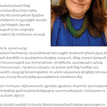
 համաձայնած էինք
սունամեայ հօրս ոչինչ
ել հիւանդութեան ճշգրիտ
ւններուն ու ըլլալիքին մասին
լ իր հերթին, իբր թէ,
ցած էր իր անցողիկ
ւթիւն մը ունենալու յուսալի
։
ն եւ այսօր ալ կը
անամ համոզուիլ, որ բանիմաց հօրս աչքէն փախած կրնան ըլլալ ի
ած մարմինն ու թափթփող մազերը, բայց ան, մենք, բոլորս կառչած
եր հաւատացած այս իրողութեան, որովհետեւ պարզապէս պէտք
 հաւատալու։ Կը թուէր այնպէս, որ բոլորս գոհ ենք հաճելի այս
րամ»էն, բայց կը խոստովանիմ, որ անոր անյատակ վէրքերը դեռ բա
 այդ սուտը հիւսող երեք զաւակներուն սրտերուն մէջ։
րտ էր հայրս։ Աշխատասէր, քչակեր, քչախօս, ժպտուն, կատակասէ
ած երգերը ցած ձայնով մրմնջացող, աստուածավախ, հանդարտ ու
կ մարդ մըն էր։
նչի մասին կարելի էր խօսիլ հետեւողականօրէն թերթ կարդացող ու