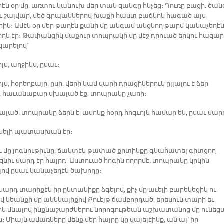
րէն օր մը, առտու կանուխ մեր տան զանգը հնչեց։ Դուռը բացի. ծա
սեւ շալվար, մեծ գրպաններով խաքի հաստ բաճկոն հագած այս
իին։ Ամէն օր մեր թաղէն քանի մը անգամ անցնող թարմ կանաչեղէ
ղն էր։ Թափանցիկ մաքուր տոպրակի մը մէջ դրուած երկու հազար
կարելով՝
ոյս, աղջիկս, ըսաւ։
ոյս, հօրեղբայր, ըսի, վերի կամ վարի դրացիներուն ըլլալու է ձեր
, հաւանաբար սխալած էք. տոպրակը չառի։
ալած, տոպրակը ձերն է, ասոնք հօրդ հոգւոյն համար են, ըսաւ մար
սելի պատասխան էր։
ւ մը յոգնութիւնը, ճակտէն թափած քրտինքը գնահատել գիտցող
զնիւ մարդ էր հայրդ, Աստուած հոգին ողորմէ, տոպրակը կրկին
լով ըսաւ կանաչեղէն ծախողը։
արդ տարիքէն իր ընտանիքը ձգելով, քիչ մը աւելի բարեկեցիկ ու
 կեանքի մը ակնկալիքով Քուէյթ ճամբորդած, երեսուն տարի եւ
հոն մնալով ինքնաշարժներու նորոգութեան աշխատանոց մը ունեց
ս։ Միայն ամառները մենք մեր հայրը կը վայելէինք, ան ալ՝ իր