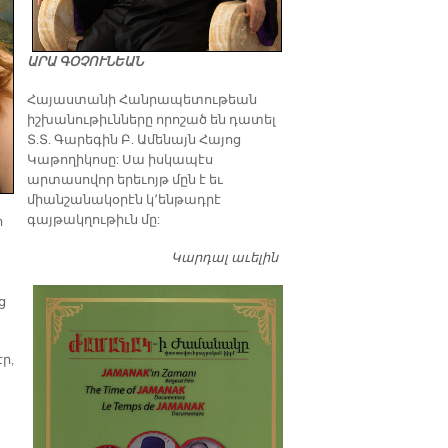
ԱՐԱ ԳՕՉՈՒՆԵԱՆ
​Հայաստանի Հանրապետութեան
իշխանութիւնները որոշած են դատել
Տ.Տ. Գարեգին Բ. Ամենայն Հայոց
Կաթողիկոսը: Սա իսկապէս
արտասովոր երեւոյթ մըն է եւ
միանշանակօրէն կ՚ենթադրէ
գայթակղութիւն մը:
ր
Կարդալ աւելին
Դատել…
ց
ր,