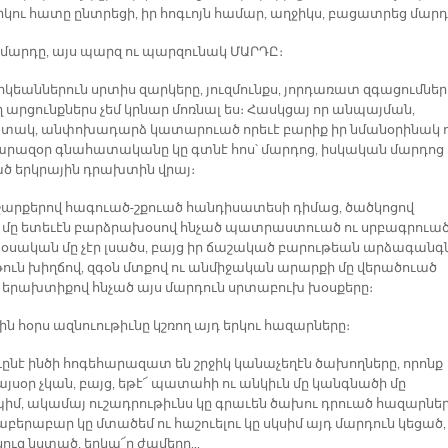
րկու հատը ընտրեցի, իր հոգւոյն համար, աղջիկս, բացատրեց մարդ
 մարդը, այս պարզ ու պարզունակ ՄԱՐԴԸ։
րկեաններուն սրտիս զարկերը, յուզմունքս, յորդառատ զգացումներ
ղ արցունքներս չեմ կրնար մոռնալ ես։ Հասկցայ որ անպայման,
ակ, անփոխադարձ կատարուած որեւէ բարիք իր նմանօրինակ 
րազօր գնահատականը կը գտնէ հոս՝ մարդոց, իսկական մարդոց
ծ երկրային դրախտին վրայ։
, շարքերով հագուած-շքուած հանդիսատեսի դիմաց, ծածկոցով
 մը ետեւէն բարձրախօսով հնչած պատրաստուած ու սրբագրուա
սական մը չէր լսածս, բայց իր ճաշակած բարութեան արձագանգ
թուն խիղճով, զգօն մտքով ու անմիջական արարքի մը վերածուած
 երախտիքով հնչած այս մարդուն սրտաբուխ խօսքերը։
ին հօրս ազնուութիւնը կշռող այդ երկու հազարները։
ուընէ ինծի հոգեհարազատ են շրջիկ կանաչեղէն ծախողները, որոնք
այսօր չկան, բայց, եթէ՜ պատահի ու անկիւն մը կանգնածի մը
իմ, ակամայ ուշադրութիւնս կը գրաւեն ծախու դրուած հազարնե
աբերաբար կը մտածեմ ու հաշուելու կը սկսիմ այդ մարդուն կեցած,
ուզ նստած, երկա՜ր ժամերը...