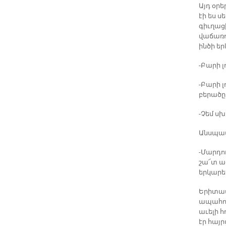
Այդ օրե
էի ես 
գիւղաց
վաճառո
ինծի եր
-Բարի լ
-Բարի լ
բերածը
-Չեմ սխ
Անսպա
-Մարդո
շա՜տ ա
երկարե
Երիտաս
ապահով
աւելի 
էր հայր