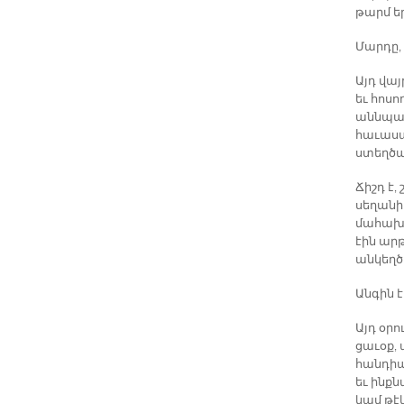
թարմ ե
Մարդը,
Այդ վայ
եւ հոսո
աննպատ
հաւասա
ստեղծա
Ճիշդ է
սեղանի
մահախօ
էին ար
անկեղծ
Անգին է
Այդ օր
ցաւօք, 
հանդիպ
եւ ինքն
կամ թէկ