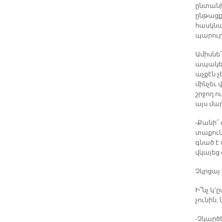
ընտանի
ընթացքի
հասկնա
պարուրո
Ամիսնե
ապակեպ
աչքէն չ
մինչեւ 
շրջող ո
այս մար
-Քանի՜
տաքուն
գնած է 
վկայեց
Չկրցա
Ի՞նչ կ՚
չունին,
-Չկարծե