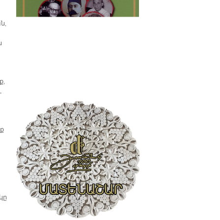
ն,
ն
ք,
ւ
նք
կը