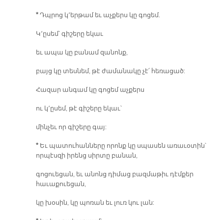
*
Դպրոց կ՚երթամ եւ աչքերս կը գոցեմ.
Կ՚ըսեմ՝ գիշերը եկաւ
եւ ապա կը բանամ զանոնք,
բայց կը տեսնեմ, թէ ժամանակը չէ՛ հեռացած:
Հազար անգամ կը գոցեմ աչքերս
ու կ՚ըսեմ, թէ գիշերը եկաւ՝
մինչեւ որ գիշերը գայ:
*
Եւ պատուհանները որոնք կը սպասեն առաւօտին՝
որպէսզի իրենց սիրտը բանան,
գոցուեցան, եւ անոնց դիմաց բազմաթիւ դէմքեր
հաւաքուեցան,
կը խօսին, կը պոռան եւ լուռ կու լան: