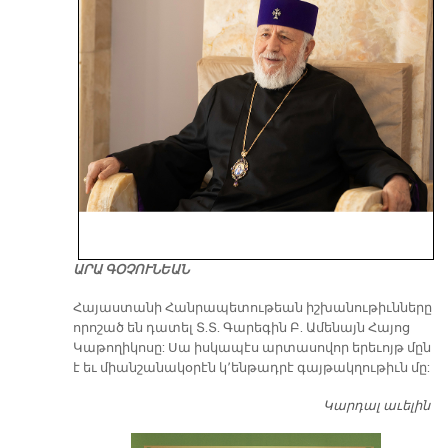
ԱՐԱ ԳՕՉՈՒՆԵԱՆ
​Հայաստանի Հանրապետութեան իշխանութիւնները
որոշած են դատել Տ.Տ. Գարեգին Բ. Ամենայն Հայոց
Կաթողիկոսը: Սա իսկապէս արտասովոր երեւոյթ մըն
է եւ միանշանակօրէն կ՚ենթադրէ գայթակղութիւն մը:
Կարդալ աւելին
Դ