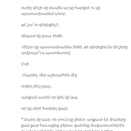
ուրիշ փէշի մը մասին ալ կը հարցնէ ու կը
պատասխանեմ անոր,
թէ շա՜տ գեղեցիկ է:
Անգամ մը ըսաւ ինծի.
-Միշտ կը պատասխանես ինծի, թէ գեղեցիկ են փէշերը,
ամչնալո՞ւդ պատճառով:
Ըսի.
-Մայրիկ, մեր աշխարհին մէջ,
տգեղ փէշ չկայ,
այնքան ատեն որ կին մը կայ,
որ կը սիրէ հագնիլ զայն:
*
Մարդ մը կար, որ տուն կը շինէր. աղքատ էր: Քարերը
քար քար հաւաքեց, բերաւ զանոնք մացառուտներէն