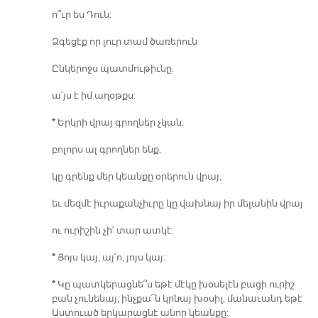
ո՞ւր ես Դուն:
Ձգեցէք որ լուր տամ ծառերուն
Ընկերոջս պատմութիւնը.
ա՛յս է իմ աղօթքս:
*
Երկրի վրայ գրողներ չկան,
բոլորս ալ գրողներ ենք,
կը գրենք մեր կեանքը օրերուն վրայ,
եւ մեզմէ իւրաքանչիւրը կը վախնայ իր մելանին վրայ
ու ուրիշին չի՛ տար ատկէ:
*
Յոյս կայ, այ՛ո, յոյս կայ:
*
Կը պատկերացնե՞ս եթէ մէկը խօսելէն բացի ուրիշ
բան չունենայ, ինչքա՜ն կրնայ խօսիլ, մանաւանդ եթէ
Աստուած երկարացնէ անոր կեանքը: