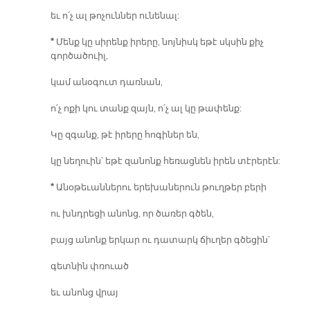
եւ ո՛չ ալ թոչուններ ունենալ:
*
Մենք կը սիրենք իրերը, նոյնիսկ եթէ սկսին քիչ
գործածուիլ,
կամ անօգուտ դառնան,
ո՛չ ոքի կու տանք զայն, ո՛չ ալ կը թափենք:
Կը զգանք, թէ իրերը հոգիներ են,
կը նեղուին՝ եթէ զանոնք հեռացնեն իրեն տէրերէն:
*
Անօթեւաններու երեխաներուն թուղթեր բերի
ու խնդրեցի անոնց, որ ծառեր գծեն,
բայց անոնք երկար ու դատարկ ճիւղեր գծեցին՝
գետնին փռուած
եւ անոնց վրայ