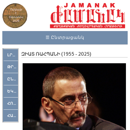
Ուրբաթ
7,
Օգոստոս
2026
☰ Ընտրացանկ
ԶԻԱՏ ՌԱՀՊԱՆԻ (1955 - 2025)
ԼՐԱՀՈՍ
ԹՐՔԱՀԱՅ ԿԵԱՆՔ
ԸՆԿԵՐԱՄՇԱԿՈՒԹԱՅԻՆ
ԵԿԵՂԵՑԱԿԱՆ
ՀՈԳԵՄՏԱՒՈՐ
ՀԱՐԹԱԿ