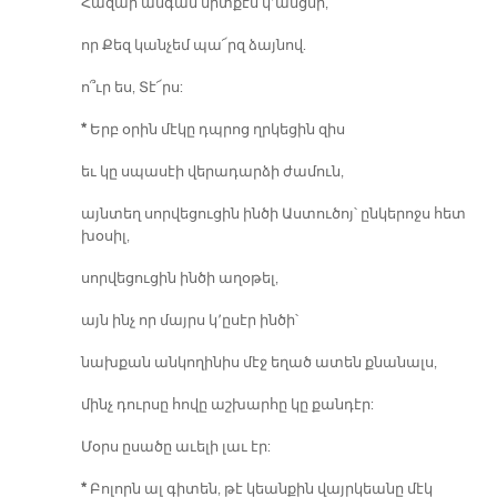
Հազար անգամ միտքէս կ՚անցնի,
որ Քեզ կանչեմ պա՜րզ ձայնով.
ո՞ւր ես, Տէ՜րս:
*
Երբ օրին մէկը դպրոց ղրկեցին զիս
եւ կը սպասէի վերադարձի ժամուն,
այնտեղ սորվեցուցին ինծի Աստուծոյ՝ ընկերոջս հետ
խօսիլ,
սորվեցուցին ինծի աղօթել,
այն ինչ որ մայրս կ՚ըսէր ինծի՝
նախքան անկողինիս մէջ եղած ատեն քնանալս,
մինչ դուրսը հովը աշխարհը կը քանդէր:
Մօրս ըսածը աւելի լաւ էր:
*
Բոլորն ալ գիտեն, թէ կեանքին վայրկեանը մէկ