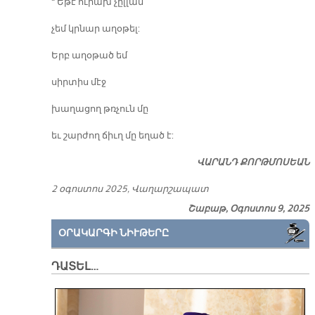
*
Եթէ ուրախ չըլլամ՝
չեմ կրնար աղօթել:
Երբ աղօթած եմ
սիրտիս մէջ
խաղացող թռչուն մը
եւ շարժող ճիւղ մը եղած է:
ՎԱՐԱՆԴ ՔՈՐԹՄՈՍԵԱՆ
2 օգոստոս 2025, Վաղարշապատ
Շաբաթ, Օգոստոս 9, 2025
ՕՐԱԿԱՐԳԻ ՆԻՒԹԵՐԸ
ԴԱՏԵԼ…