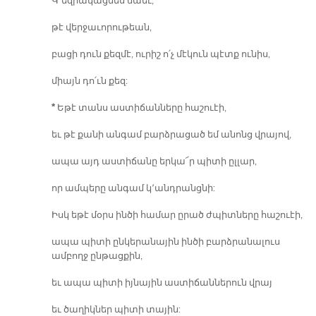
Կ՚եզրակացնես նաեւ,
թէ վերջաւորութեան,
բացի դուն քեզմէ, ուրիշ ո՛չ մէկուն պէտք ունիս,
միայն դո՛ւն քեզ:
*
Եթէ տանս աստիճանները հաշուէի,
եւ թէ քանի անգամ բարձրացած եմ անոնց վրայով,
ապա այդ աստիճանը երկա՜ր պիտի ըլլար,
որ ամպերը անգամ կ՚անդրանցնի:
Իսկ եթէ մօրս ինծի համար ըրած ժպիտները հաշուէի,
ապա պիտի ընկերանային ինծի բարձրանալուս
ամբողջ ընթացքին,
եւ ապա պիտի իյնային աստիճաններուն վրայ
եւ ծաղիկներ պիտի տային: