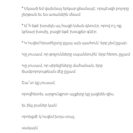
*
Սկսած եմ վախնալ երկար քնանալէ, որպէսզի բոլորը
չերթան եւ ես առանձին մնամ:
*
Ա՜հ եթէ խօսիլն ալ հացի նման գնուէր, որով ո՛չ ոք
կրնար խօսիլ, բացի եթէ խօսքեր գնէր:
*
Կ՚ուզեմ հրաժեշտը ըլլայ այն պահուն՝ երբ չեմ ըլլար:
Կը յուսամ, որ թռչունները սպաննուին՝ երբ հեռու ըլլամ:
Կը յուսամ, որ սիրելիները մահանան, երբ
ճամբորդութեան մէջ ըլլամ:
Շա՜տ կը յուսամ,
որովհետեւ արցունքոտ աչքերը կը լացնեն զիս,
եւ ինչ բաներ կան՝
որոնցմէ կ՚ուզեմ խոյս տալ,
սակայն՝