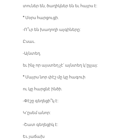
տուներ են, ծաղիկներ են եւ հայրս է:
*
Մօրս հարցուցի.
-Ո՞ւր են խաղողի այգիները:
Ըսաւ.
-Այնտեղ.
եւ ինչ որ այստեղ չէ՝ այնտեղ կ՚ըլլայ:
*
Մայրս նոր փէշ մը կը հագուի
ու կը հարցնէ ինծի.
-Փէշը գեղեցի՞կ է:
Կ՚ըսեմ անոր:
-Շատ գեղեցիկ է:
Եւ յաճախ