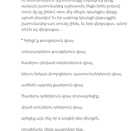
ու անտառներէն: Աշխատանքը յոգնեցուց զինք,
սակայն շարունակեց աշխատիլ, ինքն իրեն ըսելով՝
տուն մը կը շինեմ, որու մէջ մինչեւ կեանքիս վերջը
պիտի բնակիմ: Եւ իր ամբողջ կեանքի ընթացքին
շարունակեց այդ տունը շինել, եւ երբ վերջացաւ, անոր
տէրն ալ վերջացաւ…:
*
Գրեցէ՛ք թուղթերուն վրայ,
տետրակներու թուղթերուն վրայ,
ծառերու դեղնած տերեւներուն վրայ,
նեղ ու երկար փողոցներու պատուհաններուն վրայ,
ամենէն պզտիկ քարերուն վրայ:
Ծառերու կոճղերուն վրայ փորագրեցէք,
փլած տուներու դռներուն վրայ,
գրեցէք այն, ինչ որ կ՚անցնի ձեր միտքէն,
որովեհտեւ մենք գացողներ ենք…