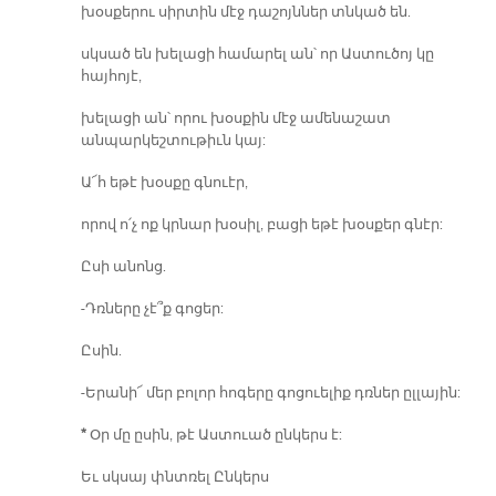
խօսքերու սիրտին մէջ դաշոյններ տնկած են.
սկսած են խելացի համարել ան՝ որ Աստուծոյ կը
հայհոյէ,
խելացի ան՝ որու խօսքին մէջ ամենաշատ
անպարկեշտութիւն կայ:
Ա՜հ եթէ խօսքը գնուէր,
որով ո՛չ ոք կրնար խօսիլ, բացի եթէ խօսքեր գնէր:
Ըսի անոնց.
-Դռները չէ՞ք գոցեր:
Ըսին.
-Երանի՜ մեր բոլոր հոգերը գոցուելիք դռներ ըլլային:
*
Օր մը ըսին, թէ Աստուած ընկերս է:
Եւ սկսայ փնտռել Ընկերս