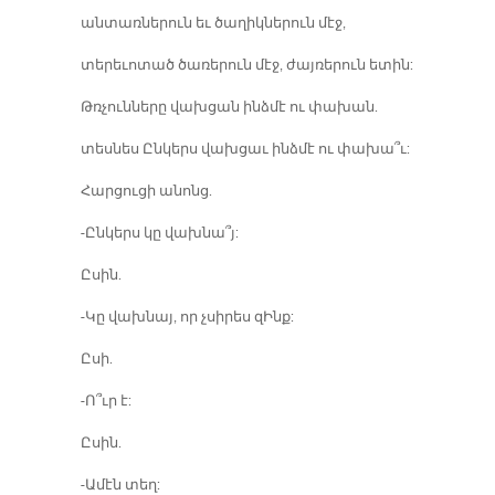
անտառներուն եւ ծաղիկներուն մէջ,
տերեւոտած ծառերուն մէջ, ժայռերուն ետին:
Թռչունները վախցան ինձմէ ու փախան.
տեսնես Ընկերս վախցաւ ինձմէ ու փախա՞ւ:
Հարցուցի անոնց.
-Ընկերս կը վախնա՞յ:
Ըսին.
-Կը վախնայ, որ չսիրես զԻնք:
Ըսի.
-Ո՞ւր է:
Ըսին.
-Ամէն տեղ: