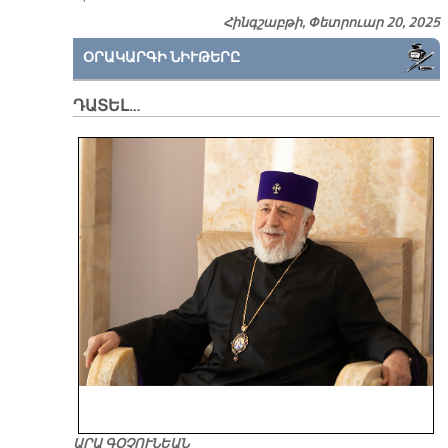
Հինգշաբթի, Փետրուար 20, 2025
ՕՐԱԿԱՐԳԻ ՆԻՒԹԵՐԸ
ԴԱՏԵԼ…
ԱՐԱ ԳՕՉՈՒՆԵԱՆ