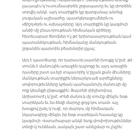
լաւապէս կ՚ուսումնասիրեն շրջապատը եւ կը փորձեն
սորվիլ անկէ. այդ տարիքին կը զարգանայ անոնց
յուզական աշխարհը, պատկերացումներն ու
«ճիշդ»երն ու «սխալ»ները: Այդ տարիքին կը կազմուի
անձի մը բնաւորութեան հիմնական գիծերը.
հետեւաբար ծնողներ ո՛չ թէ երիտասարդութեան կամ
պատանեկութեան, հիմնականը մանկութեան
շրջանին պարտին բծախնդիր ըլլալ:
Այդ է պատճառը, որ դարաւոր յայտնի խօսքը կ՚ըսէ, թէ
տունն է մանուկին առաջին դպրոցը եւ այդ առաջին
դասերը շատ աւելի տպաւորիչ կ՚ըլլան քան միւսները.
մանկութեան տարիքին ներարկուած արժէքները,
սովորութիւնները կրնան պահպանուիլ մանուկի մը
ողջ կեանքի ընթացքին: Յայտնի փիլիսոփայ
Արիստոտէլ կ՚ըսէ. «Ինծ մանուկ մը տուէք մինչեւ եօթ
տարեկան եւ ես ձեզի մարդը ցոյց կու տամ». այլ
խօսքով ըսել կ՚ուզէ, որ մարդու մը հիմնական
նկարագիրը մինչեւ իր եօթ տարեկան հասակը կը
կազմուի։ Վստահաբար անկէ ետք փոփոխութիւններ
տեղի կ՚ունենան, սակայն շատ աննշմար ու չնչին: