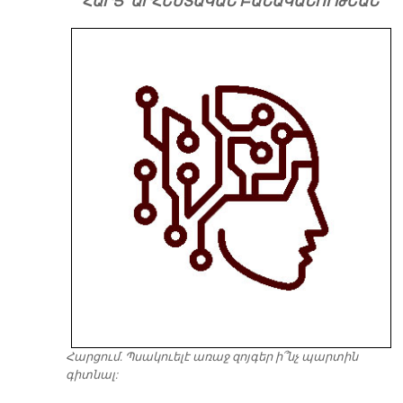
ՀԱՐՑ՝ ԱՐՀԵՍՏԱԿԱՆ ԲԱՆԱԿԱՆՈՒԹԵԱՆ
Հարցում. Պսակուելէ առաջ զոյգեր ի՞նչ պարտին
գիտնալ: