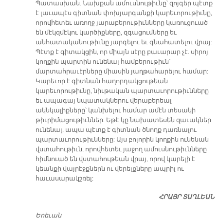
Պատասխան. Նախքան ամուսնութիւնը՝ զոյգեր պէտք
է լաւապէս գիտնան փոխյարգանքի կարեւորութիւնը,
որովհետեւ առողջ յարաբերութիւնները կառուցուած
են մէկզմէկու կարծիքները, զգացումները եւ
անհատականութիւնը յարգելու եւ գնահատելու վրայ:
Պէտք է գիտակցին, որ միայն սէրը բաւարար չէ. սիրոյ
կողքին պարտին ունենալ համբերութիւն՝
մարտահրաւէրները միասին յաղթահարելու համար:
Կարեւոր է գիտնան հաղորդակցութեան
կարեւորութիւնը, նիւթական պարտաւորութիւնները
եւ ապագայ նպատակներու վերաբերեալ
ակնկալիքները՝ կանխելու համար ամէն տեսակի
թիւրիմացութիւններ: Եթէ կը նախատեսեն զաւակներ
ունենալ, ապա պէտք է գիտնան ծնողք դառնալու
պարտաւորութիւնները: Այս բոլորին կողքին ունենան
վստահութիւն, որովհետեւ յաջող ամուսնութիւնները
հիմնուած են վստահութեան վրայ, որով կարելի է
կեանքի վայրէջքներն ու վերելքները ապրիլ ու
հաւասարակշռել:
ՀՐԱՅՐ ՏԱՂԼԵԱՆ
Երեւան