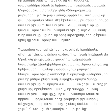
որ մանկութենէ արդէն իսկ պիտի անցնինք
պատանեկութեան եւ երիտասարդութեան, սակայն,
կ՚որոշենք այստեղ վերջ դնել «Ծնողք-զաւակ
յարաբերութիւն» յօդուածաշարքին՝ հաւատալով, որ
դաստիարակութեան մէջ հիմնական բաժինն ու հիմքը
մանկութիւնն է: Մանկութեան ժամանակ է, որ կը
կազմաւորուի անհատականութիւնը. այդ ժամանակ
է, որ մանուկը կ՚ընդունի որոշ արժէքներ, որոնց հիման
վրայ կը ձեւաւորուի ապագան:
Դաստիարակութիւն ըսելով պէտք չէ հասկնանք
գիտութիւնը, գիտելիքը. աշխարհահռչակ հոգեբան մը
կ՚ըսէ. «Կրթութեան եւ դաստիարակութեան
նպատակը գիտելիքներու քանակի աւելացումը չէ, այլ
երեխաներու համար յօրինելու, բացայայտելու
հնարաւորութիւնը ստեղծելն է, որպէսզի ստեղծեն նոր
բաներ ընելու ընդունակ մարդիկ». որպէս ծնողք
մանկութիւնը լոկ որպէս «մանկական» շրջան պէտք չէ
ընդունիլ, որովհետեւ այն ինչ, որ ծնողքը կու տայ
մանկութեան, այն կը քաղէ պատանեկութեան եւ
երիտասարդութեան՝ որոշ փոփոխութիւններով
անշուշտ, սակայն էականը կը մնայ մանկական
շրջանին ստացած դաստիարակութիւնը: