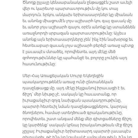
Ծնողք ըլլալը կենսաբանական ընթացքէն շատ աւելի
վեր ու կարեւոր պարտաւորութիւն մը կու տայ
մարդուն. երկու անկախ երիտասարդներ կը միանան
եւ անոնց միացումէն լոյս աշխարհ կու գայ զաւակ մը
եւ անոր լոյս աշխարհ գալու օրէն անոնք կը ստանձնեն
առաջնորդի սրբազան պարտաւորութիւնը: Այլեւս
անոնք այն երիտասարդները չեն՝ ինչ էին նախօրօք եւ
հետեւաբար զաւակ լոյս աշխարհ բերելէ առաջ պէտք
է լաւապէս մտածել, որովհետեւ այդ մէկը մեծ
զոհողութիւններ կը պահանջէ եւ բոլորը չունին այդ
հասունութիւնը:
Մեր Հայ Առաքելական Սուրբ Եկեղեցին
պսակադրութենէն առաջ ունի ընտանեկան
դասընթացք մը. այդ մէկը ինչքանով իրաւացի է եւ
ճիշդ՝ մեր նիւթը չէ, սակայն կը հաւատանք, որ
իւրաքանչիւր զոյգ նախքան պսակադրութիւնը,
պարտի հետեւիլ նման դասընթացքներու, կարդայ
ծնողներու համար ստեղծուած գրականութիւնը,
որովհետեւ շատ անգամ մենք մեր գիտցածները ճիշդ
կը կարծենք՝ սակայն կրնայ իրականութեան մէջ ճիշդ
չըլլալ: Իւրաքանչիւր երիտասարդ պարտի լաւապէս
գիտակցիլ, թէ ի՛նչ կը նշանակէ ամուսնութիւն, ի՛նչ կը