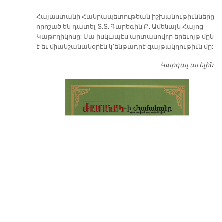
​Հայաստանի Հանրապետութեան իշխանութիւնները
որոշած են դատել Տ.Տ. Գարեգին Բ. Ամենայն Հայոց
Կաթողիկոսը: Սա իսկապէս արտասովոր երեւոյթ մըն
է եւ միանշանակօրէն կ՚ենթադրէ գայթակղութիւն մը:
Կարդալ աւելին
Դ