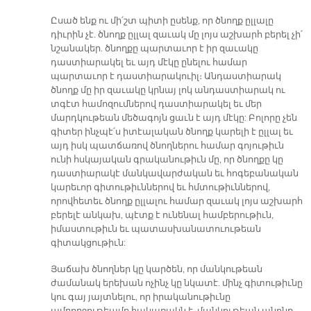
Ըսած ենք ու մի՛շտ պիտի ըսենք, որ ծնողք ըլլալը
դիւրին չէ. ծնողք ըլլալ զաւակ մը լոյս աշխարհ բերել չի՛
նշանակեր. ծնողքը պարտաւոր է իր զաւակը
դաստիարակել եւ այդ մէկը ընելու համար
պարտաւոր է դաստիարակուիլ։ Անդաստիարակ
ծնողք մը իր զաւակը կրնայ լոկ անդաստիարակ ու
տգէտ համոզումներով դաստիարակել եւ մեր
մարդկութեան մեծագոյն ցաւն է այդ մէկը: Բոլորը չեն
գիտեր ինչպէ՛ս իտէալական ծնողք կարելի է ըլլալ եւ
այդ իսկ պատճառով ծնողներու համար գոյութիւն
ունի հսկայական գրականութիւն մը, որ ծնողքը կը
դաստիարակէ մանկավարժական եւ հոգեբանական
կարեւոր գիտութիւններով եւ հմտութիւններով,
որովհետեւ ծնողք ըլլալու համար զաւակ լոյս աշխարհ
բերելէ անկախ, պէտք է ունենալ համբերութիւն,
իմաստութիւն եւ պատասխանատուութեան
գիտակցութիւն:
Յաճախ ծնողներ կը կարծեն, որ մանկութեան
ժամանակ երեխան ոչինչ կը նկատէ. մինչ գիտութիւնը
կու գայ յայտնելու, որ իրականութիւնը
ամբողջութեամբ հակառակն է. մանկութեան անոնք