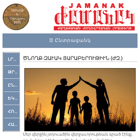
Կիրակի
9,
Օգոստոս
2026
☰ Ընտրացանկ
ԾՆՈՂՔ-ԶԱՒԱԿ ՅԱՐԱԲԵՐՈՒԹԻՒՆ (ԺԶ.)
ԼՐԱՀՈՍ
ԹՐՔԱՀԱՅ ԿԵԱՆՔ
ԸՆԿԵՐԱՄՇԱԿՈՒԹԱՅԻՆ
ԵԿԵՂԵՑԱԿԱՆ
ՀՈԳԵՄՏԱՒՈՐ
ՀԱՐԹԱԿ
Մեր վերջին յօդուածին վերջաւորութեան գրած էինք,