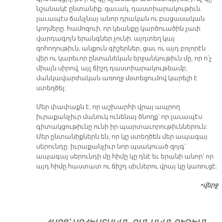
նշանակէ ընտանիք, զաւակ, դաստիարակութիւն.
լաւապէս ճանչնայ անոր դրական ու բացասական
կողմերը. համոզուի, որ կեանքը կարծուածին չափ
վարդագոյն երանգներ չունի. այդտեղ կայ
զոհողութիւն, անքուն գիշերներ, ցաւ ու այդ բոլորէն
վեր ու կարեւոր ընտանեկան երջանկութիւն մը, որ ո՛չ
միայն սիրով, այլ ճիշդ դաստիարակութեամբ,
մանկավարժական առողջ մօտեցումով կարելի է
ստեղծել:
Մեր փափաքն է, որ աշխարհի վրայ ապրող
իւրաքանչիւր մանուկ ունենայ ծնողք՝ որ լաւապէս
գիտակցութիւնը ունի իր պարտաւորութիւններուն:
Մեր ընտանիքներն են, որ կը ստեղծեն մեր ապագայ
սերունդը. իւրաքանչիւր նոր պսակուած զոյգ՝
ապագայ սերունդի մը հիմը կը դնէ եւ երանի անոր՝ որ
այդ հիմը հաստատ ու ճիշդ սիւներու վրայ կը կառուցէ:
•վերջ