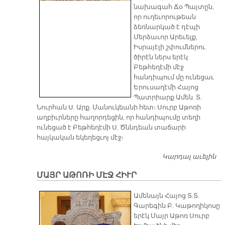
նախագահ Ճօ Պայտըն,
որ ուղեւորութեան
ձեռնարկած է դէպի
Մերձաւոր Արեւելք,
Իսրայէլի շփումներու
ծիրէն ներս երէկ
Բեթհեղէմի մէջ
հանդիպում մը ունեցաւ
Երուսաղէմի Հայոց
Պատրիարք Ամեն. Տ.
Նուրհան Ս. Արք. Մանուկեանի հետ։ Սուրբ Աթոռի
աղբիւրները հաղորդեցին, որ հանդիպումը տեղի
ունեցած է Բեթհեղէմի Ս. Ծննդեան տաճարի
հայկական եկեղեցւոյ մէջ։
Կարդալ աւելին
Ե
Հ
ՄԱՅՐ ԱԹՈՌԻ ՄԷՋ ՀԻՒՐ
Պ
Բ
Ամենայն Հայոց Տ.Տ.
Մ
Գարեգին Բ. Կաթողիկոսը
Տ
երէկ Մայր Աթոռ Սուրբ
ԱՄ