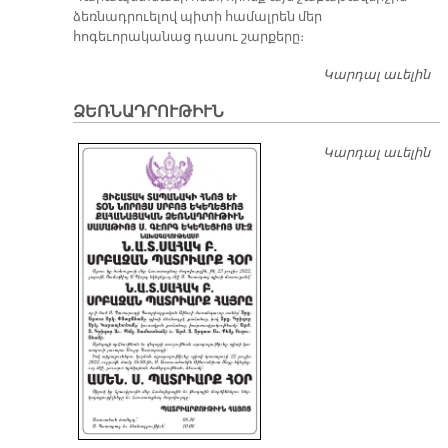
ձեռնադրուելով պիտի համալրեն մեր
հոգեւորականաց դասու շարքերը։
Կարդալ աւելին
Տ
ՕՐ
ՁԵՌՆԱԴՐՈՒԹԻՒՆ
Կարդալ աւելին
Ձ