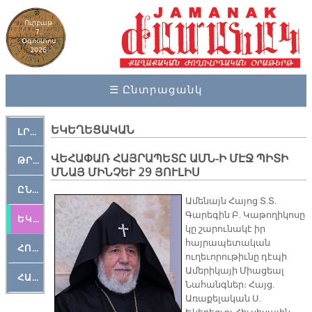
Ուրբաթ
7,
Օգոստոս
2026
☰ Ընտրացանկ
ԵԿԵՂԵՑԱԿԱՆ
ԼՐԱՀՈՍ
ՎԵՀԱՓԱՌ ՀԱՅՐԱՊԵՏԸ ԱՄՆ-Ի ՄԷՋ ՊԻՏԻ
ԹՐՔԱՀԱՅ ԿԵԱՆՔ
ՄՆԱՅ ՄԻՆՉԵՒ 29 ՅՈՒԼԻՍ
ԸՆԿԵՐԱՄՇԱԿՈՒԹԱՅԻՆ
Ամենայն Հայոց Տ.Տ.
Գարեգին Բ. Կաթողիկոսը
ԵԿԵՂԵՑԱԿԱՆ
կը շարունակէ իր
հայրապետական
ՀՈԳԵՄՏԱՒՈՐ
ուղեւորութիւնը դէպի
Ամերիկայի Միացեալ
ՀԱՐԹԱԿ
Նահանգներ։ Հայց.
Առաքելական Ս.