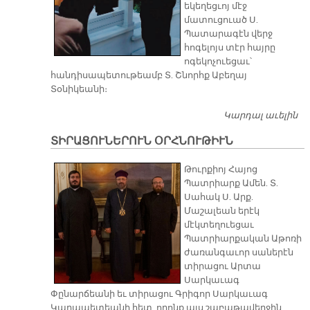
եկեղեցւոյ մէջ
մատուցուած Ս.
Պատարագէն վերջ
հոգելոյս տէր հայրը
ոգեկոչուեցաւ՝
հանդիսապետութեամբ Տ. Շնորհք Աբեղայ
Տօնիկեանի։
Կարդալ աւելին
ՀՈ
ՄԻ
ՏԻՐԱՑՈՒՆԵՐՈՒՆ ՕՐՀՆՈՒԹԻՒՆ
Ճ
Ո
Թուրքիոյ Հայոց
Պատրիարք Ամեն. Տ.
Սահակ Ս. Արք.
Մաշալեան երէկ
մէկտեղուեցաւ
Պատրիարքական Աթոռի
ժառանգաւոր սաներէն
տիրացու Արտա
Սարկաւագ
Փընարճեանի եւ տիրացու Գրիգոր Սարկաւագ
Կարապետեանի հետ, որոնք այս շաբաթավերջին