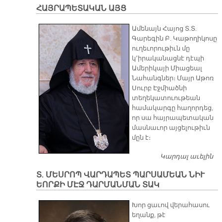
ՀԱՅՐԱՊԵՏԱԿԱՆ ԱՅՑ
Ամենայն Հայոց Տ.Տ.
Գարեգին Բ. Կաթողիկոսը
ուղեւորութիւն մը
կ՚իրականացնէ դէպի
Ամերիկայի Միացեալ
Նահանգներ։ Մայր Աթոռ
Սուրբ Էջմիածնի
տեղեկատուութեան
համակարգը հաղորդեց,
որ սա հայրապետական
մասնաւոր այցելութիւն
մըն է։
Կարդալ աւելին
Հ
Ա
Տ. ՄԵՍՐՈՊ ՎԱՐԴԱՊԵՏ ՊԱՐՍԱՄԵԱՆ ՆԻՒ
ԵՈՐՔԻ ՄԷՋ ԴԱՐՄԱՆՄԱՆ ՏԱԿ
Խոր ցաւով վերահասու
եղանք, թէ