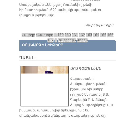
Առաքելական Եկեղեցւոյ Ռումանիոյ թեմի
հիմնադրութեան 620-ամեակի պատմական ու
փայլուն յոբելեանը:
Կարդալ աւելին
Յ
Հ
« Սկիզբ
‹ Նախորդ
…
159
160
161
162
163
164
165
166
Էջեր
167
…
Յաջորդը ›
Վերջ »
ՕՐԱԿԱՐԳԻ ՆԻՒԹԵՐԸ
ԴԱՏԵԼ…
ԱՐԱ ԳՕՉՈՒՆԵԱՆ
​Հայաստանի
Հանրապետութեան
իշխանութիւնները
որոշած են դատել Տ.Տ.
Գարեգին Բ. Ամենայն
Հայոց Կաթողիկոսը: Սա
իսկապէս արտասովոր երեւոյթ մըն է եւ
միանշանակօրէն կ՚ենթադրէ գայթակղութիւն մը: