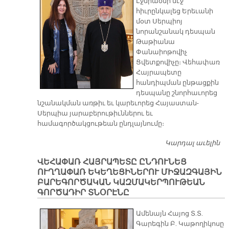
Էջմիածնի մէջ
Ն
հիւրընկալեց Երեւանի
Հ
մօտ Սերպիոյ
նորանշանակ դեսպան
Թաթիանա
Փանաիոթովիչ
Ցվետքովիչը։ Վեհափառ
Հայրապետը
հանդիպման ընթացքին
դեսպանը շնորհաւորեց
նշանակման առթիւ եւ կարեւորեց Հայաստան-
Սերպիա յարաբերութիւններու եւ
համագործակցութեան ընդլայնումը։
Կարդալ աւելին
Մ
Ա
ՎԵՀԱՓԱՌ ՀԱՅՐԱՊԵՏԸ ԸՆԴՈՒՆԵՑ
Մ
ՈՒՂՂԱՓԱՌ ԵԿԵՂԵՑԻՆԵՐՈՒ ՄԻՋԱԶԳԱՅԻՆ
ՀԻ
ԲԱՐԵԳՈՐԾԱԿԱՆ ԿԱԶՄԱԿԵՐՊՈՒԹԵԱՆ
ԳՈՐԾԱԴԻՐ ՏՆՕՐԷՆԸ
Ամենայն Հայոց Տ.Տ.
Գարեգին Բ. Կաթողիկոսը