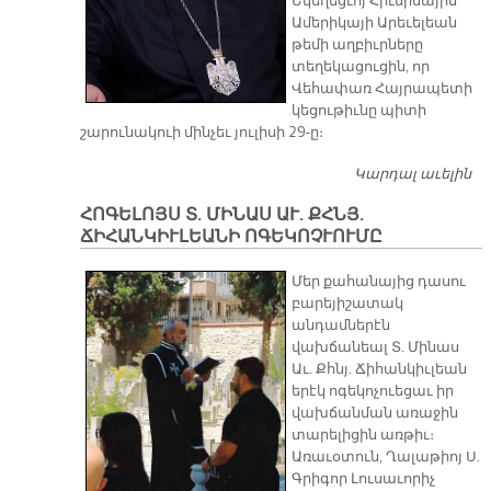
Եկեղեցւոյ Հիւսիսային
Ամերիկայի Արեւելեան
թեմի աղբիւրները
տեղեկացուցին, որ
Վեհափառ Հայրապետի
կեցութիւնը պիտի
շարունակուի մինչեւ յուլիսի 29-ը։
Կարդալ աւելին
Վ
Հ
ՀՈԳԵԼՈՅՍ Տ. ՄԻՆԱՍ ԱՒ. ՔՀՆՅ.
ԱՄ
ՃԻՀԱՆԿԻՒԼԵԱՆԻ ՈԳԵԿՈՉՒՈՒՄԸ
ՊԻ
ՄԻ
Մեր քահանայից դասու
ՅՈ
բարեյիշատակ
անդամներէն
վախճանեալ Տ. Մինաս
Աւ. Քհնյ. Ճիհանկիւլեան
երէկ ոգեկոչուեցաւ իր
վախճանման առաջին
տարելիցին առթիւ։
Առաւօտուն, Ղալաթիոյ Ս.
Գրիգոր Լուսաւորիչ