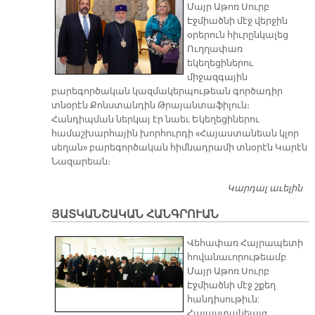
Մայր Աթոռ Սուրբ
Էջմիածնի մէջ վերջին
օրերուն հիւրընկալեց
Ուղղափառ
եկեղեցիներու
միջազգային
բարեգործական կազմակերպութեան գործադիր
տնօրէն Քոնստանդին Թրայանտաֆիլուն։
Հանդիպման ներկայ էր նաեւ Եկեղեցիներու
համաշխարհային խորհուրդի «Հայաստանեան կլոր
սեղան» բարեգործական հիմնադրամի տնօրէն Կարէն
Նազարեան։
Կարդալ աւելին
Վ
Հ
ՅԱՏԿԱՆՇԱԿԱՆ ՀԱՆԳՐՈՒԱՆ
Ը
Ո
Վեհափառ Հայրապետի
Ե
հովանաւորութեամբ
Մ
Մայր Աթոռ Սուրբ
Բ
Էջմիածնի մէջ շքեղ
Կ
հանդիսութիւն:
Գ
Հայաստանեայց