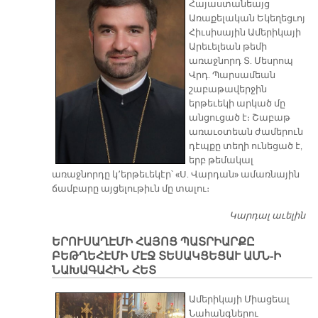
Հայաստանեայց
Առաքելական Եկեղեցւոյ
Հիւսիսային Ամերիկայի
Արեւելեան թեմի
առաջնորդ Տ. Մեսրոպ
Վրդ. Պարսամեան
շաբաթավերջին
երթեւեկի արկած մը
անցուցած է։ Շաբաթ
առաւօտեան ժամերուն
դէպքը տեղի ունեցած է,
երբ թեմակալ
առաջնորդը կ՚երթեւեկէր՝ «Ս. Վարդան» ամառնային
ճամբարը այցելութիւն մը տալու։
Կարդալ աւելին
Տ.
Վ
ԵՐՈՒՍԱՂԷՄԻ ՀԱՅՈՑ ՊԱՏՐԻԱՐՔԸ
Պ
ԲԵԹՂԵՀԷՄԻ ՄԷՋ ՏԵՍԱԿՑԵՑԱՒ ԱՄՆ-Ի
ՆԻ
ՆԱԽԱԳԱՀԻՆ ՀԵՏ
Մ
Դ
Ամերիկայի Միացեալ
Տ
Նահանգներու