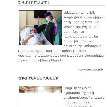
ԶԻՆՈՒՈՐՆԵՐՈՒ
Ամենայն Հայոց Տ.Տ.
Գարեգին Բ. Կաթողիկոսը
երէկ այցելեց Երեւանի
«Էրեբունի» բժշկական
կեդրոնը, ուր
դարմանման տակ կը
գտնուին վիրաւոր
զինուորներ։ Վեհափառ
Հայրապետը այս առթիւ իր օրհնութիւնն ու
շուտափոյթ ապաքինման մաղթանքները փոխանցեց
վիրաւորեալ զինուորներուն։
Կարդալ աւելին
Վ
Հ
ՀՈՎՈՒԱԿԱՆ ԽՆԱՄՔ
Ա
ՀԻ
Մայր Աթոռ Սուրբ
Զ
Էջմիածնի մէջ երէկ
գումարուեցաւ Գերագոյն
հոգեւոր խորհուրդի