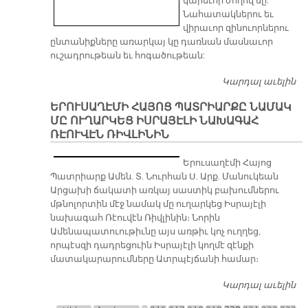
կարեւոր ժողով մը:
Նահատակներու եւ
վիրաւոր զինուորներու
ընտանիքները առարկայ կը դառնան մասնաւոր
ուշադրութեան եւ հոգածութեան:
Կարդալ աւելին
Հ
Խ
ԵՐՈՒՍԱՂԷՄԻ ՀԱՅՈՑ ՊԱՏՐԻԱՐՔԸ ՆԱՄԱԿ
ՄԸ ՈՒՂԱՐԿԵՑ ԻՍՐԱՅԷԼԻ ՆԱԽԱԳԱՀ
ՌԷՈՒՎԷՆ ՌԻՎԼԻՆԻՆ
Երուսաղէմի Հայոց
Պատրիարք Ամեն. Տ.
Նուրհան Ս. Արք.
Մանուկեան Արցախի
ճակատի առկայ սաստիկ
բախումներու
մթնոլորտին մէջ նամակ
մը ուղարկեց Իսրայէլի նախագահ Ռէուվէն Ռիվլինին։
Նորին Ամենապատուութիւնը այս առթիւ կոչ ուղղեց,
որպէսզի դադրեցուին Իսրայէլի կողմէ զէնքի
մատակարարումները Ատրպէյճանի համար։