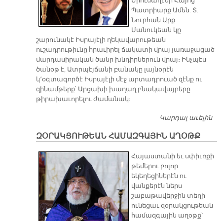
Երուսաղէմի Հայոց
Պատրիարք Ամեն. Տ.
Նուրհան Արք.
Մանուկեան կը
շարունակէ Իսրայէլի ղեկավարութեան
ուշադրութիւնը հրաւիրել ճակատի վրայ յառաջացած
մարդասիրական ծանր խնդիրներուն վրայ։ Ինչպէս
ծանօթ է, Ատրպէյճանի բանակը լայնօրէն
կ՚օգտագործէ Իսրայէլի մէջ արտադրուած զէնք ու
զինամթերք՝ Արցախի խաղաղ բնակավայրերը
թիրախաւորելու ժամանակ։
Կարդալ աւելին
Ե
Հ
ԶՕՐԱԿՑՈՒԹԵԱՆ ՀԱՄԱԶԳԱՅԻՆ ԱՂՕԹՔ
Պ
ՆԱ
Հայաստանի եւ սփիւռքի
Ո
թեմերու բոլոր
ԻՍ
եկեղեցիներէն ու
Վ
վանքերէն ներս
Ն
շաբաթավերջին տեղի
ունեցաւ զօրակցութեան
համազգային աղօթք՝