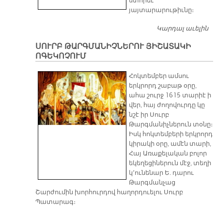
ստորեւ՝
յայտարարութիւնը։
Կարդալ աւելին
Ս
Է
ՍՈՒՐԲ ԹԱՐԳՄԱՆԻՉՆԵՐՈՒ ՅԻՇԱՏԱԿԻ
Դ
ՈԳԵԿՈՉՈՒՄ
Հոկտեմբեր ամսու
երկրորդ շաբաթ օրը,
ահա շուրջ 1615 տարիէ ի
վեր, հայ ժողովուրդը կը
նշէ իր Սուրբ
Թարգմանիչներուն տօնը։
Իսկ հոկտեմբերի երկրորդ
կիրակի օրը, ամէն տարի,
Հայ Առաքելական բոլոր
եկեղեցիներուն մէջ, տեղի
կ՚ունենար Ե. դարու
Թարգմանչաց
Շարժումին խորհուրդով հաղորդուելու Սուրբ
Պատարագ։