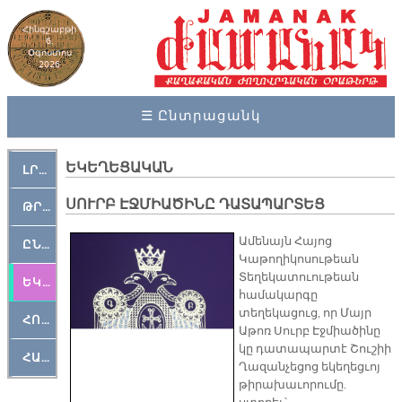
Հինգշաբթի
6,
Օգոստոս
2026
☰ Ընտրացանկ
ԵԿԵՂԵՑԱԿԱՆ
ԼՐԱՀՈՍ
ՍՈՒՐԲ ԷՋՄԻԱԾԻՆԸ ԴԱՏԱՊԱՐՏԵՑ
ԹՐՔԱՀԱՅ ԿԵԱՆՔ
Ամենայն Հայոց
ԸՆԿԵՐԱՄՇԱԿՈՒԹԱՅԻՆ
Կաթողիկոսութեան
Տեղեկատուութեան
ԵԿԵՂԵՑԱԿԱՆ
համակարգը
տեղեկացուց, որ Մայր
ՀՈԳԵՄՏԱՒՈՐ
Աթոռ Սուրբ Էջմիածինը
կը դատապարտէ Շուշիի
ՀԱՐԹԱԿ
Ղազանչեցոց եկեղեցւոյ
թիրախաւորումը.