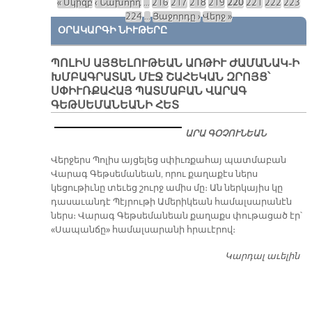
Կարդալ աւելին
Ե
Հ
« Սկիզբ
‹ Նախորդ
…
216
217
218
219
220
221
222
223
Պ
Էջեր
224
…
Յաջորդը ›
Վերջ »
ՆԱ
ՕՐԱԿԱՐԳԻ ՆԻՒԹԵՐԸ
Ո
ԻՍ
Ն
ՊՈԼԻՍ ԱՅՑԵԼՈՒԹԵԱՆ ԱՌԹԻՒ ԺԱՄԱՆԱԿ-Ի
ՌԷ
ԽՄԲԱԳՐԱՏԱՆ ՄԷՋ ՇԱՀԵԿԱՆ ԶՐՈՅՑ՝
ՌԻ
ՍՓԻՒՌՔԱՀԱՅ ՊԱՏՄԱԲԱՆ ՎԱՐԱԳ
ԳԵԹՍԵՄԱՆԵԱՆԻ ՀԵՏ
ԱՐԱ ԳՕՉՈՒՆԵԱՆ
Վերջերս Պոլիս այցելեց սփիւռքահայ պատմաբան
Վարագ Գեթսեմանեան, որու քաղաքէս ներս
կեցութիւնը տեւեց շուրջ ամիս մը։ Ան ներկայիս կը
դասաւանդէ Պէյրութի Ամերիկեան համալսարանէն
ներս։ Վարագ Գեթսեմանեան քաղաքս փութացած էր՝
«Սապանճը» համալսարանի հրաւէրով։
Կարդալ աւելին
Պո