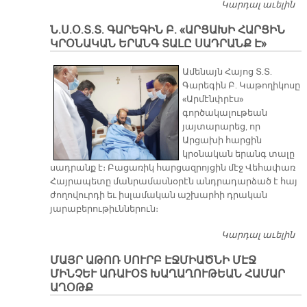
Կարդալ աւելին
Ս
Թ
Ն.Ս.Օ.Տ.Տ. ԳԱՐԵԳԻՆ Բ. «ԱՐՑԱԽԻ ՀԱՐՑԻՆ
Յ
ԿՐՕՆԱԿԱՆ ԵՐԱՆԳ ՏԱԼԸ ՍԱԴՐԱՆՔ Է»
Ո
Ամենայն Հայոց Տ.Տ.
Գարեգին Բ. Կաթողիկոսը
«Արմէնփրէս»
գործակալութեան
յայտարարեց, որ
Արցախի հարցին
կրօնական երանգ տալը
սադրանք է։ Բացառիկ հարցազրոյցին մէջ Վեհափառ
Հայրապետը մանրամասնօրէն անդրադարձած է հայ
ժողովուրդի եւ իսլամական աշխարհի դրական
յարաբերութիւններուն։
Կարդալ աւելին
Ն.
Գ
ՄԱՅՐ ԱԹՈՌ ՍՈՒՐԲ ԷՋՄԻԱԾՆԻ ՄԷՋ
Բ.
ՄԻՆՉԵՒ ԱՌԱՒՕՏ ԽԱՂԱՂՈՒԹԵԱՆ ՀԱՄԱՐ
«
ԱՂՕԹՔ
Հ
Կ