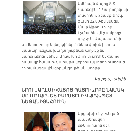
Ամենայն Հայոց Տ.Տ.
Ե
Գարեգին Բ. Կաթողիկոսի
ՏԱ
տնօրինութեամբ՝ երէկ,
Ս
ժամը 22.00-էն սկսեալ
Է»
Մայր Աթոռ Սուրբ
Էջմիածնի մէջ ամբողջ
գիշեր եւ Հայաստանի
թեմերու բոլոր եկեղեցիներէն ներս փոխն ի փոխ
կատարուեցաւ խաղաղութեան աղօթք եւ
սաղմոսերգութիւն՝ Արցախի ժողովուրդի եւ Հայոց
բանակի համար։ Շաբաթավերջին ալ տեղի ունեցած
էր համազգային զօրակցութեան աղօթք։
Կարդալ աւելին
Մ
Ս
ԵՐՈՒՍԱՂԷՄԻ ՀԱՅՈՑ ՊԱՏՐԻԱՐՔԸ ՆԱՄԱԿ
ԷՋ
ՄԸ ՈՒՂԱՐԿԵՑ ԻՍՐԱՅԷԼԻ ՎԱՐՉԱՊԵՏ
ՄԻ
ՆԵԹԱՆԻՅԱՀՈՒԻՆ
Ա
Խ
Արցախի մէջ բռնկած
Հ
պատերազմի
մթնոլորտին մէջ,