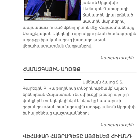
յանուն Արցախի։
Լեռնային Ղարաբաղի
ճակատին վրայ բռնկած
սաստիկ մարտերով
պայմանաւորուած մթնոլորտին մէջ՝ Հայաստանեայց
Առաքելական Եկեղեցին զօրակցութեան համազգային
աղօթքը իրականացուց խաղաղութեան
վերահաստատման մաղթանքով։
Կարդալ աւելին
Զ
Հ
ՀԱՄԱԶԳԱՅԻՆ ԱՂՕԹՔ
Ա
Ամենայն Հայոց Տ.Տ.
Գարեգին Բ. Կաթողիկոսի տնօրինութեամբ՝ այսօր
երեկոյեան Հայաստանի եւ սփիւռքի թեմերու բոլոր
վանքերէն ու եկեղեցիներէն ներս կը կատարուի
զօրակցութեան համազգային աղօթք յանուն Արցախի
եւ հայրենեաց պաշտպաններու։
Կարդալ աւելին
Հ
Ա
ՎԵՀԱՓԱՌ ՀԱՅՐԱՊԵՏԸ ԱՅՑԵԼԵՑ ՀԻՒԱՆԴ