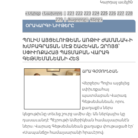
Կարդալ աւելին
Ձ
Կ
« Սկիզբ
‹ Նախորդ
…
221
222
223
224
225
226
227
228
Յ
Էջեր
229
…
Յաջորդը ›
Վերջ »
ՕՐԱԿԱՐԳԻ ՆԻՒԹԵՐԸ
ՊՈԼԻՍ ԱՅՑԵԼՈՒԹԵԱՆ ԱՌԹԻՒ ԺԱՄԱՆԱԿ-Ի
ԽՄԲԱԳՐԱՏԱՆ ՄԷՋ ՇԱՀԵԿԱՆ ԶՐՈՅՑ՝
ՍՓԻՒՌՔԱՀԱՅ ՊԱՏՄԱԲԱՆ ՎԱՐԱԳ
ԳԵԹՍԵՄԱՆԵԱՆԻ ՀԵՏ
ԱՐԱ ԳՕՉՈՒՆԵԱՆ
Վերջերս Պոլիս այցելեց
սփիւռքահայ
պատմաբան Վարագ
Գեթսեմանեան, որու
քաղաքէս ներս
կեցութիւնը տեւեց շուրջ ամիս մը։ Ան ներկայիս կը
դասաւանդէ Պէյրութի Ամերիկեան համալսարանէն
ներս։ Վարագ Գեթսեմանեան քաղաքս փութացած էր՝
«Սապանճը» համալսարանի հրաւէրով։