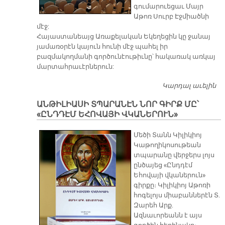
գումարուեցաւ Մայր
Աթոռ Սուրբ Էջմիածնի
մէջ:
Հայաստանեայց Առաքելական Եկեղեցին կը ջանայ
յամառօրէն կայուն հունի մէջ պահել իր
բազմակողմանի գործունէութիւնը՝ հակառակ առկայ
մարտահրաւէրներուն:
Կարդալ աւելին
Դ
Ժ
ԱՆԹԻԼԻԱՍԻ ՏՊԱՐԱՆԷՆ ՆՈՐ ԳԻՐՔ ՄԸ՝
«ԸՆԴԴԷՄ ԵՀՈՎԱՅԻ ՎԿԱՆԵՐՈՒՆ»
Մեծի Տանն Կիլիկիոյ
Կաթողիկոսութեան
տպարանը վերջերս լոյս
ընծայեց «Ընդդէմ
Եհովայի վկաներուն»
գիրքը։ Կիլիկիոյ Աթոռի
հոգելոյս միաբաններէն Տ.
Զարեհ Արք.
Ազնաւորեանն է այս