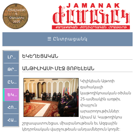
Հինգշաբթի
6,
Օգոստոս
2026
☰ Ընտրացանկ
ԵԿԵՂԵՑԱԿԱՆ
ԼՐԱՀՈՍ
ԱՆԹԻԼԻԱՍԻ ՄԷՋ ՅՈԲԵԼԵԱՆ
ԹՐՔԱՀԱՅ ԿԵԱՆՔ
Կիլիկեան Աթոռի
ԸՆԿԵՐԱՄՇԱԿՈՒԹԱՅԻՆ
գահակալի
կաթողիկոսական օծման
ԵԿԵՂԵՑԱԿԱՆ
25-ամեակին առթիւ
փայլուն
ՀՈԳԵՄՏԱՒՈՐ
արարողութիւններ:
Արամ Ա. Կաթողիկոս
ՀԱՐԹԱԿ
շրջապատուեցաւ միաբանութեան եւ Ազգային
կեդրոնական վարչութեան անդամներուն կողմէ: