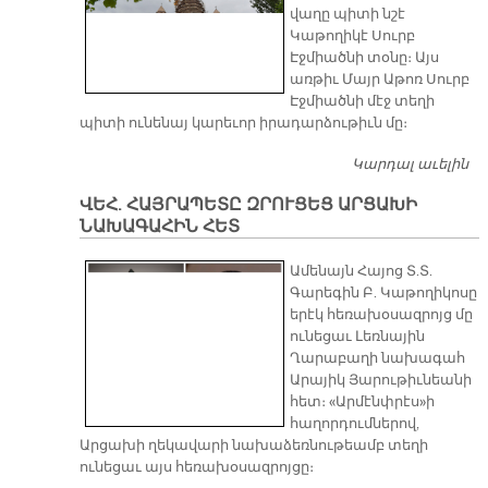
վաղը պիտի նշէ
Կաթողիկէ Սուրբ
Էջմիածնի տօնը։ Այս
առթիւ Մայր Աթոռ Սուրբ
Էջմիածնի մէջ տեղի
պիտի ունենայ կարեւոր իրադարձութիւն մը։
Կարդալ աւելին
ՍՈ
ՄԱ
ՎԵՀ. ՀԱՅՐԱՊԵՏԸ ԶՐՈՒՑԵՑ ԱՐՑԱԽԻ
Գ
ՆԱԽԱԳԱՀԻՆ ՀԵՏ
ՎԱ
ՎԵ
Ամենայն Հայոց Տ.Տ.
Վ
Գարեգին Բ. Կաթողիկոսը
Հ
երէկ հեռախօսազրոյց մը
ԿՈ
ունեցաւ Լեռնային
Վ
Ղարաբաղի նախագահ
Արայիկ Յարութիւնեանի
հետ։ «Արմէնփրէս»ի
հաղորդումներով,
Արցախի ղեկավարի նախաձեռնութեամբ տեղի
ունեցաւ այս հեռախօսազրոյցը։