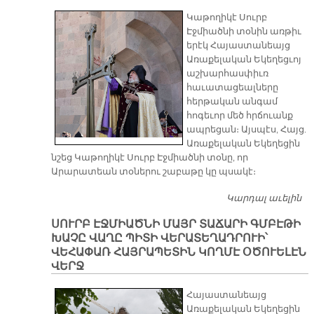
Ս
Կաթողիկէ Սուրբ
ՄԷ
Էջմիածնի տօնին առթիւ
երէկ Հայաստանեայց
Առաքելական Եկեղեցւոյ
աշխարհասփիւռ
հաւատացեալները
հերթական անգամ
հոգեւոր մեծ հրճուանք
ապրեցան։ Այսպէս, Հայց.
Առաքելական Եկեղեցին
նշեց Կաթողիկէ Սուրբ Էջմիածնի տօնը, որ
Արարատեան տօներու շաբաթը կը պսակէ։
Կարդալ աւելին
Մ
Տ
ՍՈՒՐԲ ԷՋՄԻԱԾՆԻ ՄԱՅՐ ՏԱՃԱՐԻ ԳՄԲԷԹԻ
Խ
ԽԱՉԸ ՎԱՂԸ ՊԻՏԻ ՎԵՐԱՏԵՂԱԴՐՈՒԻ՝
Վ
ՎԵՀԱՓԱՌ ՀԱՅՐԱՊԵՏԻՆ ԿՈՂՄԷ ՕԾՈՒԵԼԷՆ
ՎԵՐՋ
Հայաստանեայց
Առաքելական Եկեղեցին