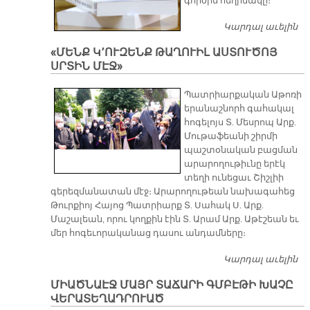
գործին հեղինակը։
Կարդալ աւելին
Ա
Տ
«ՄԵՆՔ Կ՚ՈՒԶԵՆՔ ԹԱՂՈՒԻԼ ԱՍՏՈՒԾՈՅ
ՆՈ
ՍՐՏԻՆ ՄԷՋ»
ՄԸ
Ե
Պատրիարքական Աթոռի
ՎԿ
երանաշնորհ գահակալ
հոգելոյս Տ. Մեսրոպ Արք.
Մութաֆեանի շիրմի
պաշտօնական բացման
արարողութիւնը երէկ
տեղի ունեցաւ Շիշլիի
գերեզմանատան մէջ։ Արարողութեան նախագահեց
Թուրքիոյ Հայոց Պատրիարք Տ. Սահակ Ս. Արք.
Մաշալեան, որու կողքին էին Տ. Արամ Արք. Աթէշեան եւ
մեր հոգեւորականաց դասու անդամները։
Կարդալ աւելին
«Մ
Կ՚
ՄԻԱԾՆԱԷՋ ՄԱՅՐ ՏԱՃԱՐԻ ԳՄԲԷԹԻ ԽԱՉԸ
Թ
ՎԵՐԱՏԵՂԱԴՐՈՒԱԾ
Ա