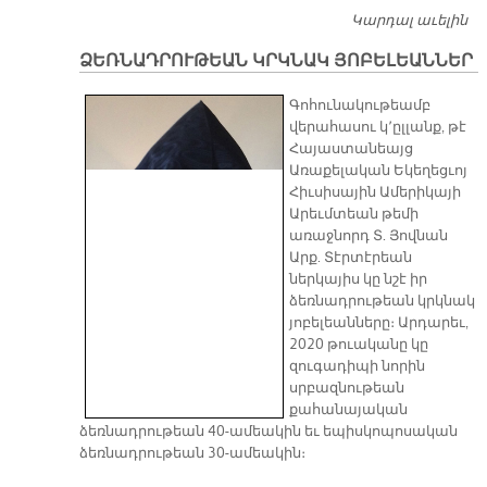
Կարդալ աւելին
ՎԵ
Հ
ՁԵՌՆԱԴՐՈՒԹԵԱՆ ԿՐԿՆԱԿ ՅՈԲԵԼԵԱՆՆԵՐ
Զ
Ա
Գոհունակութեամբ
Ն
վերահասու կ՚ըլլանք, թէ
Հ
Հայաստանեայց
Առաքելական Եկեղեցւոյ
Հիւսիսային Ամերիկայի
Արեւմտեան թեմի
առաջնորդ Տ. Յովնան
Արք. Տէրտէրեան
ներկայիս կը նշէ իր
ձեռնադրութեան կրկնակ
յոբելեանները։ Արդարեւ,
2020 թուականը կը
զուգադիպի նորին
սրբազնութեան
քահանայական
ձեռնադրութեան 40-ամեակին եւ եպիսկոպոսական
ձեռնադրութեան 30-ամեակին։