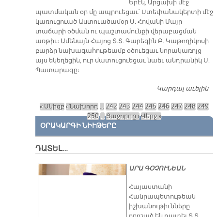
Երէկ, Արցախի մէջ
պատմական օր մը ապրուեցաւ՝ Ստեփանակերտի մէջ
կառուցուած Աստուածամօր Ս. Հովանի Մայր
տաճարի օծման ու պաշտամունքի վերաբացման
առթիւ։ Ամենայն Հայոց Տ.Տ. Գարեգին Բ. Կաթողիկոսի
բարձր նախագահութեամբ օծուեցաւ նորակառոյց
այս եկեղեցին, ուր մատուցուեցաւ նաեւ անդրանիկ Ս.
Պատարագը։
Կարդալ աւելին
Ա
Մ
« Սկիզբ
‹ Նախորդ
…
242
243
244
245
246
247
248
249
Օ
Էջեր
250
…
Յաջորդը ›
Վերջ »
ՕՐԱԿԱՐԳԻ ՆԻՒԹԵՐԸ
ԴԱՏԵԼ…
ԱՐԱ ԳՕՉՈՒՆԵԱՆ
​Հայաստանի
Հանրապետութեան
իշխանութիւնները
որոշած են դատել Տ.Տ.