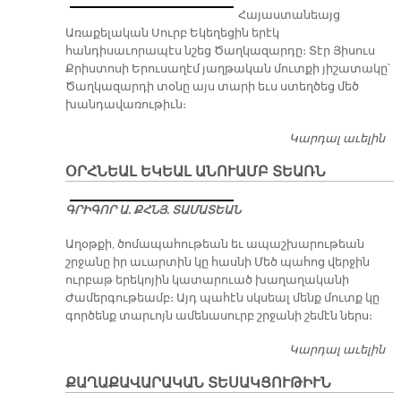
Հայաստանեայց
Առաքելական Սուրբ Եկեղեցին երէկ
հանդիսաւորապէս նշեց Ծաղկազարդը։ Տէր Յիսուս
Քրիստոսի Երուսաղէմ յաղթական մուտքի յիշատակը՝
Ծաղկազարդի տօնը այս տարի եւս ստեղծեց մեծ
խանդավառութիւն։
Կարդալ աւելին
Հ
Ա
ՕՐՀՆԵԱԼ ԵԿԵԱԼ ԱՆՈՒԱՄԲ ՏԵԱՌՆ
Ե
Տ
ԳՐԻԳՈՐ Ա. ՔՀՆՅ. ՏԱՄԱՏԵԱՆ
Ծ
Տ
Աղօթքի, ծոմապահութեան եւ ապաշխարութեան
շրջանը իր աւարտին կը հասնի Մեծ պահոց վերջին
ուրբաթ երեկոյին կատարուած խաղաղականի
Ժամերգութեամբ։ Այդ պահէն սկսեալ մենք մուտք կը
գործենք տարւոյն ամենասուրբ շրջանի շեմէն ներս։
Կարդալ աւելին
Օ
Ե
ՔԱՂԱՔԱՎԱՐԱԿԱՆ ՏԵՍԱԿՑՈՒԹԻՒՆ
Ա