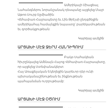
Տ
Ամերիկայի Միացեալ
Նահանգներու նորանշանակ դեսպանը այցելեց Մայր
Աթոռ Սուրբ Էջմիածին:
Վեհափառ Հայրապետը եւ Լին Թրէյսի ընդգծեցին
ամերիկահայ համայնքին նպաստը՝ բարեկամութեան
եւ գործակցութեան:
Կարդալ աւելին
Ք
Տ
ԱՐՑԱԽԻ ՄԷՋ ՋԵՐՄ ՀԱՆԴԻՊՈՒՄ
Բակօ Սահակեան
հիւրընկալեց Ամենայն Հայոց Վեհափառ Հայրապետը,
որ այցելեց Ստեփանակերտ:
Հայ Առաքելական Եկեղեցին կարեւոր դեր ունի
պետականաշինութեան եւ ինքնութեան
պահպանման ուղղութեամբ:
Կարդալ աւելին
Ա
ՄԷ
ԱՐՑԱԽԻ ՄԷՋ ՕԾՈՒՄ
Հ