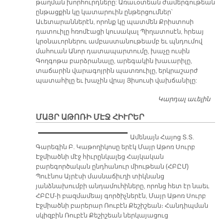
թաղման խորհուրդները: Առաւօտեան ժամերգութեան
Մ
ընթացքին կը կատարուին ընթերցումներ՝
Ս
Աւետարաններէն, որոնք կը պատմեն Քրիստոսի
ԷՋ
դատուիլը հռոմէացի կուսակալ Պիղատոսէն, հրեայ
կրօնաւորներու ամբաստանութեամբ եւ պնդումով
մահուան Անոր դատապարտումը, խաչը ուսին
Գողգոթա բարձրանալը, արեգակին խաւարիլը,
տաճարին վարագոյրին պատռուիլը, երկրաշարժ
պատահիլը եւ խաչին վրայ Յիսուսի վախճանիլը:
Կարդալ աւելին
Ա
Ո
ՄԱՅՐ ԱԹՈՌԻ ՄԷՋ ՀԻՒՐԵՐ
Ամենայն Հայոց Տ.Տ.
Գարեգին Բ. Կաթողիկոսը երէկ Մայր Աթոռ Սուրբ
Էջմիածնի մէջ հիւրընկալեց Հայկական
բարեգործական ընդհանուր միութեան (ՀԲԸՄ)
Պուէնոս Այրէսի մասնաճիւղի տիկնանց
յանձնախումբի անդամուհիները, որոնց հետ էր նաեւ
ՀԲԸՄ-ի բազմամեայ գործիչներէն, Մայր Աթոռ Սուրբ
Էջմիածնի բարերար Ռուբէն Քեշիշեան։ Հանդիպման
սկիզբին Ռուբէն Քեշիշեան ներկայացուց