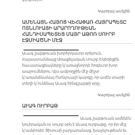
Կարդալ աւելին
Ա
Կ
ԱՄԵՆԱՅՆ ՀԱՅՈՑ ՎԵՀԱՓԱՌ ՀԱՅՐԱՊԵՏԸ
Յ
ՈՏՆԼՈՒԱՅԻ ԱՐԱՐՈՂՈՒԹԵԱՆ
ՀԱՆԴԻՍԱՊԵՏԵՑ ՄԱՅՐ ԱԹՈՌ ՍՈՒՐԲ
ԷՋՄԻԱԾՆԻ ՄԷՋ
Աւագ շաբթուան խորհրդաւոր օրերուն,
Հայաստանեայց Առաքելական Սուրբ Եկեղեցին
հաւատացեալները կ՚առաջնորդէ հոգեւոր խոր
ապրումներու։ Այս ամբողջին մէջ միշտ
կ՚առանձնանայ Ոտնլուայի կարգը, որ ամէն տարի
տեղի կ՚ունենայ Աւագ հինգշաբթի օրը։
Կարդալ աւելին
Ա
Հ
ԱՒԱԳ ՈՒՐԲԱԹ
Վ
Հ
Աւագ շաբթուան ամենէն
ՈՏ
նուիրական ու սուրբ օրն է Աւագ ուրբաթը, որ իր մէջ
Ա
կ՚ամփոփէ Յիսուսի չարչարանաց, խաչելութեան եւ
Հ