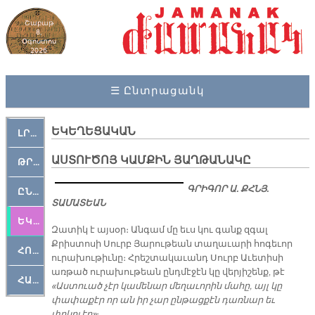
Շաբաթ
8,
Օգոստոս
2026
☰ Ընտրացանկ
ԵԿԵՂԵՑԱԿԱՆ
ԼՐԱՀՈՍ
ԱՍՏՈՒԾՈՅ ԿԱՄՔԻՆ ՅԱՂԹԱՆԱԿԸ
ԹՐՔԱՀԱՅ ԿԵԱՆՔ
ԳՐԻԳՈՐ Ա. ՔՀՆՅ.
ԸՆԿԵՐԱՄՇԱԿՈՒԹԱՅԻՆ
ՏԱՄԱՏԵԱՆ
ԵԿԵՂԵՑԱԿԱՆ
Զատիկ է այսօր։ Անգամ մը եւս կու գանք զգալ
Քրիստոսի Սուրբ Յարութեան տաղաւարի հոգեւոր
ՀՈԳԵՄՏԱՒՈՐ
ուրախութիւնը։ Հրեշտակաւանդ Սուրբ Աւետիսի
առթած ուրախութեան ընդմէջէն կը վերյիշենք, թէ
ՀԱՐԹԱԿ
«Աստուած չէր կամենար մեղաւորին մահը, այլ կը
փափաքէր որ ան իր չար ընթացքէն դառնար եւ
փրկուէր»
։