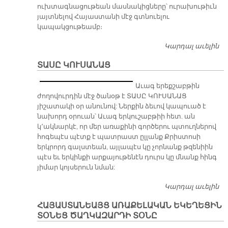
ուխտագնացութեան մասնակիցները՝ ուրախութիւն
յայտնելով Հայաստանի մէջ գտնուելու
կապակցութեամբ։
Կարդալ աւելին
Մ
Ա
ՏԱՍԸ ԿՈՒՍԱՆԱՑ
Մ
ՀԻ
​Աւագ երեքշաբթին
ժողովուրդին մէջ ծանօթ է ՏԱՍԸ ԿՈՒՍԱՆԱՑ
յիշատակի օր անունով: Ներքին ձեւով կապուած է
նախորդ օրուան՝ Աւագ երկուշաբթիի հետ. ան
կ՚ակնարկէ, որ մեր առաքինի գործերու պտուղներով
հոգեպէս պէտք է պատրաստ ըլլանք Քրիստոսի
երկրորդ գալստեան, այլապէս կը չորնանք թզենիին
պէս եւ երկինքի արքայութենէն դուրս կը մնանք հինգ
յիմար կոյսերուն նման:
Կարդալ աւելին
Տ
Կ
ՀԱՅԱՍՏԱՆԵԱՅՑ ԱՌԱՔԵԼԱԿԱՆ ԵԿԵՂԵՑԻՆ
ՏՕՆԵՑ ԾԱՂԿԱԶԱՐԴԻ ՏՕՆԸ