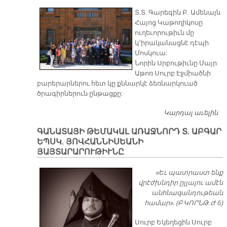
Հ
Տ.Տ. Գարեգին Բ. Ամենայն
Հայոց Կաթողիկոսը
ուղեւորութիւն մը
կ՚իրականացնէ դէպի
Մոսկուա:
Նորին Սրբութիւնը Մայր
Աթոռ Սուրբ Էջմիածնի
բարերարներու հետ կը քննարկէ ձեռնարկուած
ծրագիրներուն ընթացքը:
Կարդալ աւելին
Հ
Ա
ԳԱՆԱՏԱՅԻ ԹԵՄԱԿԱԼ ԱՌԱՋՆՈՐԴ Տ. ԱԲԳԱՐ
ԵՊՍԿ. ՅՈՎՀԱՆՆԻՍԵԱՆԻ
ՅԱՅՏԱՐԱՐՈՒԹԻՒՆԸ
«Եւ պատրաստ ենք
վրէժխնդիր ըլլալու ամէն
անհնազանդութեան
համար». (Բ ԿՈՐՆԹ. Ժ 6)
Սուրբ Եկեղեցին Սուրբ