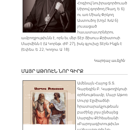
Հոգիով նուիրագործուած
Սիրով գործող (Գաղ. Ե 6)
ու առ Միակ Փրկող
Աստուծոյ (Սղմ. ԽԱ 6)
յուսացած
հաւատաւորներու
ամբողջութիւնն է, որն եւ մեր Տէր Յիսուս Քրիստոսի
Մարմինն է (Ա Կորնթ. ԺԲ 27), իսկ գլուխը Տէրն Ինքն է
(Եփես. Ե 22, Կողոս. Ա 18):
Կարդալ աւելին
Գ
Թ
ՄԱՅՐ ԱԹՈՌԷՆ ՆՈՐ ԳԻՐՔ
ԱՌ
ԱԲ
Ամենայն Հայոց Տ.Տ.
Յ
Գարեգին Բ. Կաթողիկոսի
Յ
օրհնութեամբ, Մայր Աթոռ
Սուրբ Էջմիածնի
հրատարակչութեան
բաժինը լոյս ընծայեց
Սարգիս Քէհեաեանի
«Բարոյագիտութիւն»
աշխատութիւնը։