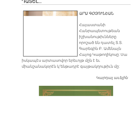
ԴԱՏԵԼ…
ԱՐԱ ԳՕՉՈՒՆԵԱՆ
​Հայաստանի
Հանրապետութեան
իշխանութիւնները
որոշած են դատել Տ.Տ.
Գարեգին Բ. Ամենայն
Հայոց Կաթողիկոսը: Սա
իսկապէս արտասովոր երեւոյթ մըն է եւ
միանշանակօրէն կ՚ենթադրէ գայթակղութիւն մը:
Կարդալ աւելին
Դ