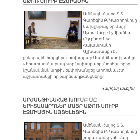
ԱԹՈՌ ՍՈՒՐԲ ԷՋՄԻԱԾԻՆ
Ամենայն Հայոց Տ.Տ.
Գարեգին Բ. Կաթողիկոսը
նախընթաց օր Մայր
Աթոռ Սուրբ Էջմիածնի
մէջ ընդունեց
Հայաստանի
Աշխատանքի եւ
ընկերային հարցերու նախարար Մանէ Թանդիլեանը։
Վեհափառ Հայրապետը նախարարը շնորհաւորեց
նշանակման առթիւ եւ փոխանցեց արդիւնաւէտ
աշխատանքի իր բարեմաղթանքները։
Կարդալ աւելին
Ն
Թ
ԱՐԺԱՆԹԻՆԱՀԱՅ ԽՈՒՄԲ ՄԸ
Ա
ԵՐԻՏԱՍԱՐԴՆԵՐ ՄԱՅՐ ԱԹՈՌ ՍՈՒՐԲ
Մ
ԷՋՄԻԱԾԻՆ ԱՅՑԵԼԵՑԻՆ
Ս
Է
Ամենայն Հայոց Տ.Տ.
Գարեգին Բ. Կաթողիկոսը
շաբաթավերջին Մայր