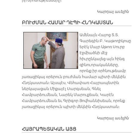
իր օրհնութիւնները։
Կարդալ աւելին
Բ
Ա
ԲՈՒԺՄԱՆ ՀԱՄԱՐ ԴԷՊԻ ՀՆԴԿԱՍՏԱՆ
Ամենայն Հայոց Տ.Տ.
Գարեգին Բ. Կաթողիկոսը
երէկ Մայր Աթոռ Սուրբ
Էջմիածնի մէջ
հիւրընկալեց այն հինգ
զինուորականները,
որոնք իր օրհնութեամբ
յառաջիկայ օրերուն բուժման համար պիտի մեկնին
Հնդկաստան։ Այսպէս, Վեհափառ Հայրապետին
ներկայացան Միքայէլ Սարգսեան, Գնել
Համբարձումեան, Նարեկ Մարուքեան, Կարէն
Համբարձումեան եւ Գրիգոր Յովհաննիսեան, որոնք
յառաջիկայ օրերուն պիտի մեկնին Հնդկաստան։
Կարդալ աւելին
Բ
Հ
ՀԱՅՐԱՊԵՏԱԿԱՆ ԱՅՑ
Դ