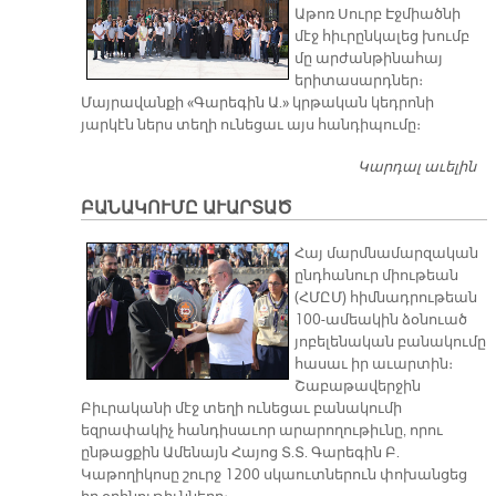
Աթոռ Սուրբ Էջմիածնի
մէջ հիւրընկալեց խումբ
մը արժանթինահայ
երիտասարդներ։
Մայրավանքի «Գարեգին Ա.» կրթական կեդրոնի
յարկէն ներս տեղի ունեցաւ այս հանդիպումը։
Կարդալ աւելին
Ա
ԽՈ
ԲԱՆԱԿՈՒՄԸ ԱՒԱՐՏԱԾ
Ե
Մ
Հայ մարմնամարզական
Ս
ընդհանուր միութեան
Է
(ՀՄԸՄ) հիմնադրութեան
Ա
100-ամեակին ձօնուած
յոբելենական բանակումը
հասաւ իր աւարտին։
Շաբաթավերջին
Բիւրականի մէջ տեղի ունեցաւ բանակումի
եզրափակիչ հանդիսաւոր արարողութիւնը, որու
ընթացքին Ամենայն Հայոց Տ.Տ. Գարեգին Բ.
Կաթողիկոսը շուրջ 1200 սկաուտներուն փոխանցեց