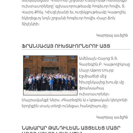
ներկայացան Պոստոնի շրջանի Հայփոյնթ համայնքի
ուխտաւորները՝ գլխաւորութեամբ հոգեւոր հովիւ Տ.
Վարդ Քհնյ. Կիւզէլեանի եւ ուղեկցութեամբ Կաթոլիկ
եկեղեցւոյ նոյն շրջանի հոգեւոր հովիւ Հայր Ճոն
Տիլէյնիի։
Կարդալ աւելին
Ո
ԱՅ
ՖՐԱՆՍԱՀԱՅ ՈՒԽՏԱՒՈՐՆԵՐՈՒ ԱՅՑ
Ամենայն Հայոց Տ.Տ.
Գարեգին Բ. Կաթողիկոսը
Մայր Աթոռ Սուրբ
Էջմիածնի մէջ
հիւրընկալեց խումբ մը
ֆրանսահայ
ուխտաւորներ։
Մայրավանքէ ներս, «Գարեգին Ա.» կրթական կեդրոնի
երդիքին տակ տեղի ունեցաւ հանդիպումը։
Կարդալ աւելին
Ֆ
Ո
ՆԱԽԱՐԱՐ ԹԱՆԴԻԼԵԱՆ ԱՅՑԵԼԵՑ ՄԱՅՐ
Ա