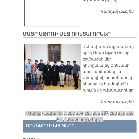
Կարդալ աւելին
Մ
Ա
Ն
Գ
ՄԱՅՐ ԱԹՈՌԻ ՄԷՋ ՈՒԽՏԱՒՈՐՆԵՐ
Վեհափառ Հայրապետը
երէկ Մայր Աթոռ Սուրբ
Էջմիածնի մէջ
հիւրընկալեց Երեւանի
արուարձաններէն
Արաբկիրի նորակառոյց
եկեղեցւոյ համայնքէն
խումբ մը ուխտաւորներ։
Կարդալ աւելին
Մ
Մ
« Սկիզբ
‹ Նախորդ
…
253
254
255
256
257
258
259
260
Ո
Էջեր
261
…
Յաջորդը ›
Վերջ »
ՕՐԱԿԱՐԳԻ ՆԻՒԹԵՐԸ