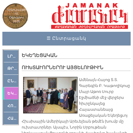
Երկուշաբթի
10,
Օգոստոս
2026
☰ Ընտրացանկ
ԵԿԵՂԵՑԱԿԱՆ
ԼՐԱՀՈՍ
ՈՒԽՏԱՒՈՐՆԵՐՈՒ ԱՅՑԵԼՈՒԹԻՒՆ
ԹՐՔԱՀԱՅ ԿԵԱՆՔ
Ամենայն Հայոց Տ.Տ.
ԸՆԿԵՐԱՄՇԱԿՈՒԹԱՅԻՆ
Գարեգին Բ. Կաթողիկոսը
Մայր Աթոռ Սուրբ
ԵԿԵՂԵՑԱԿԱՆ
Էջմիածնի մէջ վերջերս
հիւրընկալեց
ՀՈԳԵՄՏԱՒՈՐ
Հայաստանեայց
Առաքելական Եկեղեցւոյ
ՀԱՐԹԱԿ
Հիւսիսային Ամերիկայի Արեւելեան թեմէն խումբ մը
ուխտաւորներ։ Այսպէս, Նորին Սրբութեան