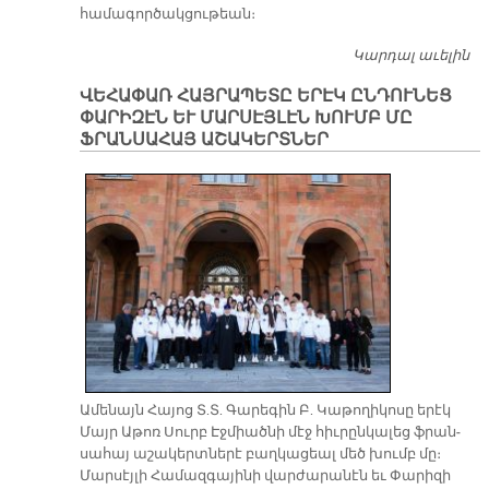
հա­մա­գոր­ծակ­ցու­թեան։
Կարդալ աւելին
Վ
Հ
ՎԵՀԱՓԱՌ ՀԱՅՐԱՊԵՏԸ ԵՐԷԿ ԸՆԴՈՒՆԵՑ
Տ
ՓԱՐԻԶԷՆ ԵՒ ՄԱՐՍԷՅԼԷՆ ԽՈՒՄԲ ՄԸ
ՀԲ
ՖՐԱՆՍԱՀԱՅ ԱՇԱԿԵՐՏՆԵՐ
Ն
Հ
Ա­մե­նայն Հա­յոց Տ.Տ. Գա­րե­գին Բ. Կա­թո­ղի­կո­սը ե­րէկ
Մայր Ա­թոռ Սուրբ Էջ­միած­նի մէջ հիւ­րըն­կա­լեց ֆրան­
սա­հայ ա­շա­կերտ­նե­րէ բաղ­կա­ցեալ մեծ խումբ մը։
Մար­սէյ­լի Հա­մազ­գա­յի­նի վար­ժա­րա­նէն եւ Փա­րի­զի