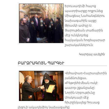
ՀԻ
Երուսաղէմի հայոց
պատրիարքը ողջունեց
Միացեալ Նահանգներու
նախագահին այցը:
Թրամփ ամոլը Ս.
Յարութեան տաճարին
մէջ ունկնդրեց
հայկական հոգեպարար
շարականներուն:
Կարդալ աւելին
Ջ
ՀԻ
ԲԱՐՁՐԱԳՈՅՆ ՊԱՐԳԵՒ
Վեհափառ Հայրապետին
յանձնուեցաւ
«Բեթղեհէմեան ոսկէ
աստղ» շքանշանը:
Նորին Սրբութիւնը
Մոսկուայի մէջ
հիւրընկալեց Ռուսաց
լեզուի ակադեմիոյ նախագահը: