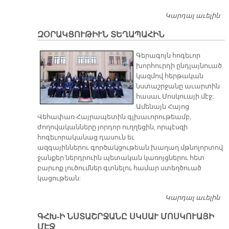
Կարդալ աւելին
Բ
Պ
ԶՕՐԱԿՑՈՒԹԻՒՆ ՏԵՂԱՊԱՀԻՆ
Գերագոյն հոգեւոր
խորհուրդի ընդլայնուած
կազմով հերթական
նստաշրջանը աւարտին
հասաւ Մոսկուայի մէջ:
Ամենայն Հայոց
Վեհափառ Հայրապետին գլխաւորութեամբ,
ժողովականները յորդոր ուղղեցին, որպէսզի
հոգեւորականաց դասուն եւ
ազգայիններու գործակցութեան խաղաղ մթնոլորտով
ջանքեր ներդրուին պետական կառոյցներու հետ
բարւոք լուծումներ գտնելու համար ստեղծուած
կացութեան:
Կարդալ աւելին
Զ
Տ
ԳՀԽ-Ի ՆՍՏԱՇՐՋԱՆԸ ՍԿՍԱՒ ՄՈՍԿՈՒԱՅԻ
ՄԷՋ