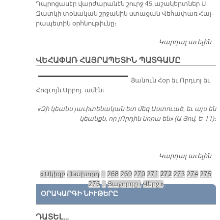
Դպրո­ցա­սէր վար­ժա­րա­նէն շուրջ 45 ա­շա­կերտ­ներ Ս.
Զատ­կի տօ­նա­կան շրջա­նին ստա­ցան Վե­հա­փառ Հայ­
րա­պե­տին օրհ­նու­թիւ­նը։
Կարդալ աւելին
Վ
Հ
ՎԵՀԱՓԱՌ ՀԱՅՐԱՊԵՏԻՆ ՊԱՏԳԱՄԸ
Ե
Ը
Յա­նուն Հօր եւ Որդ­ւոյ եւ
ՓԱ
Հոգ­ւոյն Սրբոյ. ա­մէն։
ՄԱ
ԽՈ
«Զի կեանս յա­ւի­տե­նա­կան ետ մեզ Աս­տուած, եւ այս են
Ֆ
կեանքն, որ յՈր­դին նո­րա են» (Ա Յով. Ե 11)։
Ա
Կարդալ աւելին
Վ
Հ
« Սկիզբ
‹ Նախորդ
…
268
269
270
271
272
273
274
275
Պ
Էջեր
276
…
Յաջորդը ›
Վերջ »
ՕՐԱԿԱՐԳԻ ՆԻՒԹԵՐԸ
ԴԱՏԵԼ…