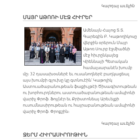
Կարդալ աւելին
Մ
Ա
ՄԱՅՐ ԱԹՈՌԻ ՄԷՋ ՀԻՒՐԵՐ
Մ
ՀԻ
​Ամենայն Հայոց Տ.Տ.
Գարեգին Բ. Կաթողիկոսը
վերջին օրերուն Մայր
Աթոռ Սուրբ Էջմիածնի
մէջ հիւրընկալեց
Վիեննայի Պետական
համալսարանէն խումբ
մը։ 32 դասախօսներէ եւ ուսանողներէ բաղկացեալ
այս խումբի գլուխը կը գտնուէին՝ Կաթոլիկ
Աստուածաբանութեան ֆաքիւլթէի Ծիսագիտութեան
ու խորհուրդներու աստուածաբանութեան ամպիոնի
վարիչ Փրոֆ. Ֆոյլնէր եւ Քրիստոնեայ Արեւելքի
ուսումնասիրութեան ու հայրաբանութեան ամպիոնի
վարիչ Փրոֆ. Փրոքշին։
Կարդալ աւելին
Մ
Ա
ՋԵՐՄ ՀԻՒՐԱՍԻՐՈՒԹԻՒՆ
Մ