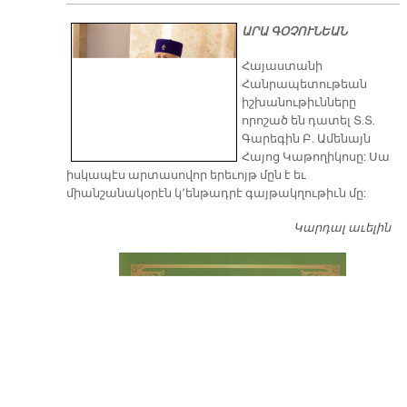
ԱՐԱ ԳՕՉՈՒՆԵԱՆ
​Հայաստանի
Հանրապետութեան
իշխանութիւնները
որոշած են դատել Տ.Տ.
Գարեգին Բ. Ամենայն
Հայոց Կաթողիկոսը: Սա
իսկապէս արտասովոր երեւոյթ մըն է եւ
միանշանակօրէն կ՚ենթադրէ գայթակղութիւն մը:
Կարդալ աւելին
Դ