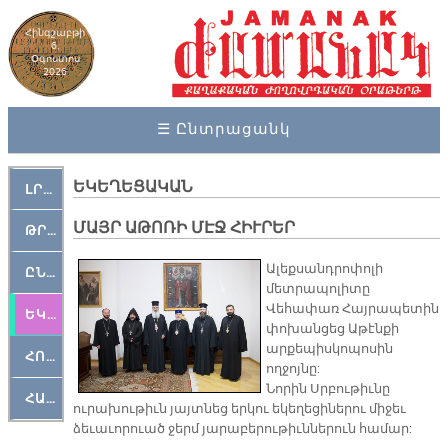
Հինգշաբթի
6,
Օգոստոս
2026
☰ Ընտրացանկ
ԵԿԵՂԵՑԱԿԱՆ
ԼՐԱՀՈՍ
ՄԱՅՐ ԱԹՈՌԻ ՄԷՋ ՀԻՒՐԵՐ
ԹՐՔԱՀԱՅ ԿԵԱՆՔ
Ալեքսանդրոփոլի
ԸՆԿԵՐԱՄՇԱԿՈՒԹԱՅԻՆ
մետրապոլիտը
Վեհափառ Հայրապետին
ԵԿԵՂԵՑԱԿԱՆ
փոխանցեց Աթէնքի
արքեպիսկոպոսին
ՀՈԳԵՄՏԱՒՈՐ
ողջոյնը:
Նորին Սրբութիւնը
ՀԱՐԹԱԿ
ուրախութիւն յայտնեց երկու եկեղեցիներու միջեւ
ձեւաւորուած ջերմ յարաբերութիւններուն համար: