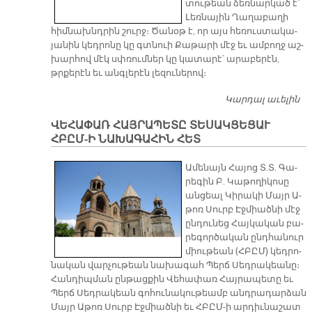
տու­թեան ձեռ­նար­կած է՝
Լեռ­նա­յին Ղա­ղա­բա­ղի
հիմ­նախնդ­րին շուրջ։ Ծա­նօթ է, որ այս հե­ռուս­տա­կա­
յա­նին կեդ­րո­նը կը գտնուի Քա­թա­րի մէջ եւ ամ­բողջ աշ­
խար­հով մէկ սփռում­ներ կը կա­տա­րէ՝ ա­րա­բե­րէն,
թրքե­րէն եւ անգ­լե­րէն լե­զու­նե­րով։
Կարդալ աւելին
ԿԱ
Ք
ՎԵՀԱՓԱՌ ՀԱՅՐԱՊԵՏԸ ՏԵՍԱԿՑԵՑԱՒ
ՀԲԸՄ-Ի ՆԱԽԱԳԱՀԻՆ ՀԵՏ
Ա­մե­նայն Հա­յոց Տ.Տ. Գա­
րե­գին Բ. Կա­թո­ղի­կո­սը
ան­ցեալ Կի­րա­կի Մայր Ա­
թոռ Սուրբ Էջ­միած­նի մէջ
ըն­դու­նեց Հայ­կա­կան բա­
րե­գոր­ծա­կան ընդ­հա­նուր
միու­թեան (ՀԲԸՄ) կեդ­րո­
նա­կան վար­չու­թեան նա­խա­գահ Պերճ Սեդ­րա­կեա­նը։
Հան­դիպ­ման ըն­թաց­քին Վե­հա­փառ Հայ­րա­պե­տը եւ
Պերճ Սեդ­րա­կեան գո­հու­նա­կու­թեամբ անդ­րա­դար­ձան
Մայր Ա­թոռ Սուրբ Էջ­միած­նի եւ ՀԲԸՄ-ի ար­դիւ­նա­շատ