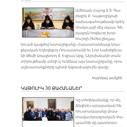
Ա­մե­նայն Հա­յոց Տ.Տ. Գա­
րե­գին Բ. Կա­թո­ղի­կո­սի
նա­խա­գա­հու­թեամբ ե­րէկ
Մոս­կուա­յի մէջ սկսաւ Գե­
րա­գոյն հո­գե­ւոր խոր­
հուր­դի (ԳՀԽ) ընդ­լայ­
նուած կազ­մով նստաշր­ջա­նը։ Հա­յաս­տա­նեայց Ա­ռա­
քե­լա­կան Ե­կե­ղեց­ւոյ Ռու­սաս­տա­նի եւ Նոր Նա­խի­ջե­ւա­
նի Թե­մի Ա­ռաջ­նորդ Տ. Եզ­րաս Արք. Ներ­սի­սեա­նի տան­
տի­րու­թեամբ տե­ղի կ՚ու­նե­նայ այս նստաշր­ջա­նը, ո­րու
աշ­խա­տանք­նե­րը պի­տի եզ­րա­փա­կուին վա­ղը։
Կարդալ աւելին
ԳՀ
Ն
ԿԱԹՈԼԻԿ 30 ՔԱՀԱՆԱՆԵՐ
Ս
Մ
​Կը տե­ղե­կա­նանք, որ «Էլ
Մ
Ճե­զի­րէ» ա­րա­բա­կան հե­
ռուս­տա­կա­յա­նը փաս­
տա­վա­ւե­րագ­րա­կան ժա­
պա­ւէ­նի մը պատ­րաս­