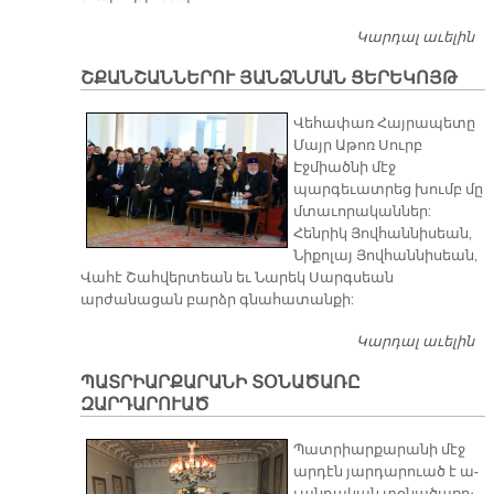
Կարդալ աւելին
Ս.
Ս
ՇՔԱՆՇԱՆՆԵՐՈՒ ՅԱՆՁՆՄԱՆ ՑԵՐԵԿՈՅԹ
Տ
Վեհափառ Հայրապետը
Մայր Աթոռ Սուրբ
Էջմիածնի մէջ
պարգեւատրեց խումբ մը
մտաւորականներ:
Հենրիկ Յովհաննիսեան,
Նիքոլայ Յովհաննիսեան,
Վահէ Շահվերտեան եւ Նարեկ Սարգսեան
արժանացան բարձր գնահատանքի:
Կարդալ աւելին
Շ
Յ
ՊԱՏՐԻԱՐՔԱՐԱՆԻ ՏՕՆԱԾԱՌԸ
Ց
ԶԱՐԴԱՐՈՒԱԾ
Պատ­րիար­քա­րա­նի մէջ
ար­դէն յար­դա­րուած է ա­