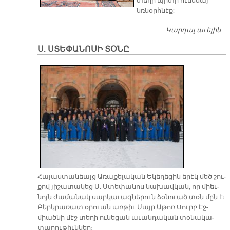
տեղի պիտի ունենայ
նռնօրհնէք:
Կարդալ աւելին
Գ
Մ
Ս. ՍՏԵՓԱՆՈՍԻ ՏՕՆԸ
Հա­յաս­տա­նեայց Ա­ռա­քե­լա­կան Ե­կե­ղե­ցին ե­րէկ մեծ շու­
քով յի­շա­տա­կեց Ս. Ստե­փա­նոս նա­խավ­կան, որ միեւ­
նոյն ժա­մա­նակ սար­կա­ւագ­նե­րուն ձօ­նուած տօն մըն է։
Բերկ­րա­ռատ օ­րուան առ­թիւ Մայր Ա­թոռ Սուրբ Էջ­
միած­նի մէջ տե­ղի ու­նե­ցան ա­ւան­դա­կան տօ­նա­կա­
տա­րու­թիւն­ներ։