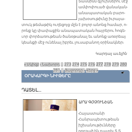
Տաս­նինն գլուխ­նե­րու մէջ
ամ­փո­փուած վա­նա­կան-
ա­նա­պա­տա­կան բա­րո­
յա­խօ­սու­թիւ­նը իւ­րա­յա­
տուկ թե­մա­թիկ ու­ղե­ցոյց մըն է բո­լոր ա­նոնց հա­մար, ո­
րոնք կը փա­փա­քին ա­նա­պա­տա­կան հայ­րե­րու հո­գե­
ւոր փոր­ձա­ռու­թեան ծա­նօ­թա­նալ եւ ա­նոնք ա­ռօ­րեայ
կեան­քի մէջ ու­նե­նալ իբ­րեւ լու­սա­բա­նող օ­րի­նակ­ներ։
Կարդալ աւելին
Մ
Ս.
« Սկիզբ
‹ Նախորդ
…
273
274
275
276
277
278
279
280
Է
Էջեր
281
…
Յաջորդը ›
Վերջ »
ՆՈ
ՕՐԱԿԱՐԳԻ ՆԻՒԹԵՐԸ
ԴԱՏԵԼ…
ԱՐԱ ԳՕՉՈՒՆԵԱՆ
​Հայաստանի
Հանրապետութեան
իշխանութիւնները
որոշած են դատել Տ.Տ.