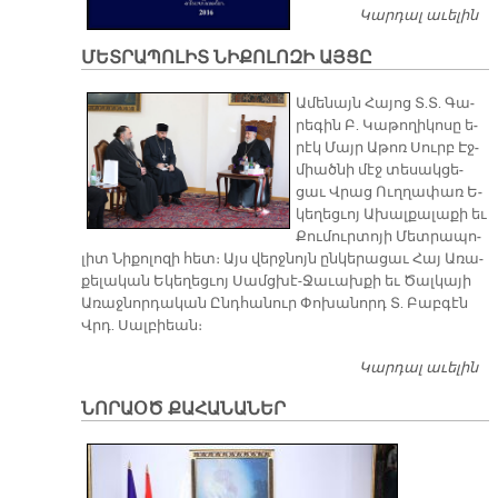
Կարդալ աւելին
Մ
Ա
ՄԵՏՐԱՊՈԼԻՏ ՆԻՔՈԼՈԶԻ ԱՅՑԸ
Ն
Գ
Ա­մե­նայն Հա­յոց Տ.Տ. Գա­
րե­գին Բ. Կա­թո­ղի­կո­սը ե­
րէկ Մայր Ա­թոռ Սուրբ Էջ­
միած­նի մէջ տե­սակ­ցե­
ցաւ Վրաց Ուղ­ղա­փառ Ե­
կե­ղեց­ւոյ Ա­խալ­քա­լա­քի եւ
Քու­մուր­տո­յի Մետ­րա­պո­
լիտ Նի­քո­լո­զի հետ։ Այս վերջ­նոյն ըն­կե­րա­ցաւ Հայ Ա­ռա­
քե­լա­կան Ե­կե­ղեց­ւոյ Սամց­խէ-Ջա­ւախ­քի եւ Ծալ­կա­յի
Ա­ռաջ­նոր­դա­կան Ընդ­հա­նուր Փո­խա­նորդ Տ. Բաբ­գէն
Վրդ. Սալ­բիեան։
Կարդալ աւելին
Մ
Ն
ՆՈՐԱՕԾ ՔԱՀԱՆԱՆԵՐ
Ա