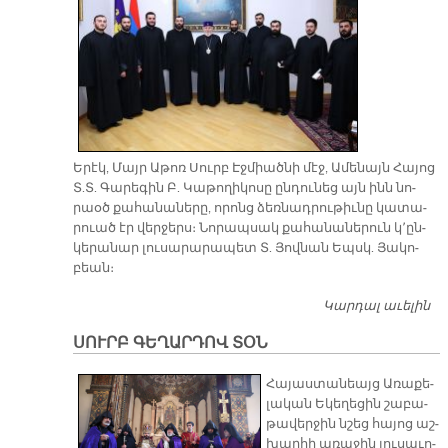
Ե­րէկ, Մայր Ա­թոռ Սուրբ Էջ­միած­նի մէջ, Ա­մե­նայն Հա­յոց
Տ.Տ. Գա­րե­գին Բ. Կա­թո­ղի­կո­սը ըն­դու­նեց այն ինն նո­
րաօծ քա­հա­նա­նե­րը, ո­րոնց ձեռ­նադ­րու­թիւ­նը կա­տա­
րուած էր վեր­ջերս։ Նո­րապ­սակ քա­հա­նա­նե­րուն կ՚ըն­
կե­րա­նար լու­սա­րա­րա­պետ Տ. Յով­նան Եպսկ. Յա­կո­
բեան։
Կարդալ աւելին
Ն
Ք
ՍՈՒՐԲ ԳԵՂԱՐԴՈՎ ՏՕՆ
Հա­յաս­տա­նեայց Ա­ռա­քե­
լա­կան Ե­կե­ղե­ցին շա­բա­
թա­վեր­ջին նշեց հա­յոց աշ­
խար­հի ա­ռա­ջին լու­սա­ւո­