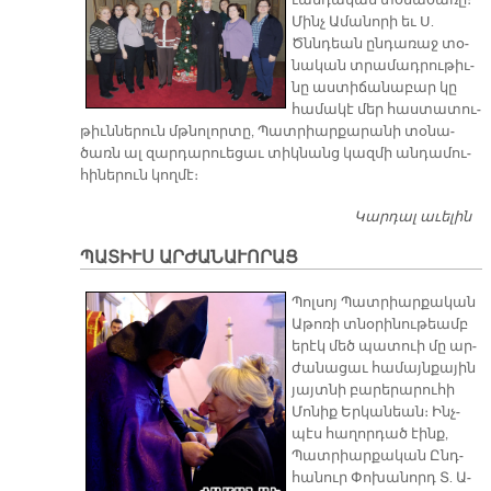
ւան­դա­կան տօ­նա­ծա­ռը։
Մինչ Ա­մա­նո­րի եւ Ս.
Ծննդեան ըն­դա­ռաջ տօ­
նա­կան տրա­մադ­րու­թիւ­
նը աս­տի­ճա­նա­բար կը
հա­մա­կէ մեր հաս­տա­տու­
թիւն­նե­րուն մթնո­լոր­տը, Պատ­րիար­քա­րա­նի տօ­նա­
ծառն ալ զար­դա­րուե­ցաւ տիկ­նանց կազ­մի ան­դա­մու­
հի­նե­րուն կող­մէ։
Կարդալ աւելին
Պ
Տ
ՊԱՏԻՒՍ ԱՐԺԱՆԱՒՈՐԱՑ
Զ
Պոլ­սոյ Պատ­րիար­քա­կան
Ա­թո­ռի տնօ­րի­նու­թեամբ
ե­րէկ մեծ պա­տուի մը ար­
ժա­նա­ցաւ հա­մայն­քա­յին
յայտ­նի բա­րե­րա­րու­հի
Մո­նիք Եր­կա­նեան։ Ինչ­
պէս հա­ղոր­դած էինք,
Պատ­րիար­քա­կան Ընդ­
հա­նուր Փո­խա­նորդ Տ. Ա­