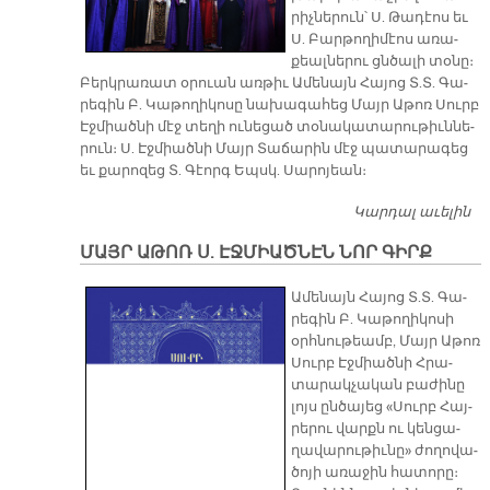
րիչ­նե­րուն՝ Ս. Թա­դէոս եւ
Ս. Բար­թո­ղի­մէոս ա­ռա­
քեալ­նե­րու ցնծա­լի տօ­նը։
Բերկ­րա­ռատ օ­րուան առ­թիւ Ա­մե­նայն Հա­յոց Տ.Տ. Գա­
րե­գին Բ. Կա­թո­ղի­կո­սը նա­խա­գա­հեց Մայր Ա­թոռ Սուրբ
Էջ­միած­նի մէջ տե­ղի ու­նե­ցած տօ­նա­կա­տա­րու­թիւն­նե­
րուն։ Ս. Էջ­միած­նի Մայր Տա­ճա­րին մէջ պա­տա­րա­գեց
եւ քա­րո­զեց Տ. Գէորգ Եպսկ. Սա­րո­յեան։
Կարդալ աւելին
Ս
Գ
ՄԱՅՐ ԱԹՈՌ Ս. ԷՋՄԻԱԾՆԷՆ ՆՈՐ ԳԻՐՔ
Տ
Ա­մե­նայն Հա­յոց Տ.Տ. Գա­
րե­գին Բ. Կա­թո­ղի­կո­սի
օրհ­նու­թեամբ, Մայր Ա­թոռ
Սուրբ Էջ­միած­նի Հրա­
տա­րակ­չա­կան բա­ժի­նը
լոյս ըն­ծա­յեց «Սուրբ Հայ­
րե­րու վարքն ու կեն­ցա­
ղա­վա­րու­թիւ­նը» ժո­ղո­վա­
ծո­յի ա­ռա­ջին հա­տո­րը։