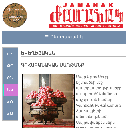
Հինգշաբթի
6,
Օգոստոս
2026
☰ Ընտրացանկ
ԵԿԵՂԵՑԱԿԱՆ
ԼՐԱՀՈՍ
ԳՈՀԱԲԱՆԱԿԱՆ ՄԱՂԹԱՆՔ
ԹՐՔԱՀԱՅ ԿԵԱՆՔ
Մայր Աթոռ Սուրբ
ԸՆԿԵՐԱՄՇԱԿՈՒԹԱՅԻՆ
Էջմիածնի մէջ
պատրաստութիւնները
ԵԿԵՂԵՑԱԿԱՆ
աւարտած՝ Ամանորի
գիշերուան համար:
ՀՈԳԵՄՏԱՒՈՐ
Գարեգին Բ. Վեհափառ
Հայրապետի
ՀԱՐԹԱԿ
տնօրինութեամբ,
Մայրավանքէն ներս