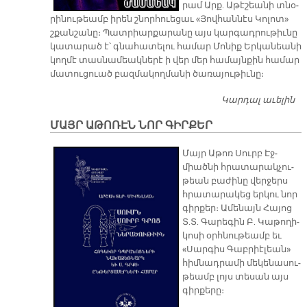
րամ Արք. Ա­թէ­շեա­նի տնօ­
րի­նու­թեամբ ի­րեն շնոր­հուե­ցաւ «Յով­հան­նէս Կո­լոտ»
շքան­շա­նը։ Պատ­րիար­քա­րա­նը այս կար­գադ­րու­թիւ­նը
կա­տա­րած է՝ գնա­հա­տե­լու հա­մար Մո­նիք Եր­կա­նեա­նի
կող­մէ տաս­նա­մեակ­նե­րէ ի վեր մեր հա­մայն­քին հա­մար
մա­տու­ցուած բազ­մա­կող­մա­նի ծա­ռա­յու­թիւ­նը։
Կարդալ աւելին
Պ
Ա
ՄԱՅՐ ԱԹՈՌԷՆ ՆՈՐ ԳԻՐՔԵՐ
Մայր Ա­թոռ Սուրբ Էջ­
միած­նի հրա­տա­րակ­չու­
թեան բա­ժի­նը վեր­ջերս
հրա­տա­րա­կեց եր­կու նոր
գիր­քեր։ Ա­մե­նայն Հա­յոց
Տ.Տ. Գա­րե­գին Բ. Կա­թո­ղի­
կո­սի օրհ­նու­թեամբ եւ
«Սար­գիս Գաբ­րիէ­լեան»
հիմ­նադ­րա­մի մե­կե­նա­սու­
թեամբ լոյս տե­սան այս
գիր­քե­րը։