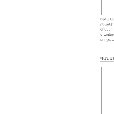
Ե­րէկ, Ա
րե­ւա­նի
ծին­նե­
տա­րե­դ
ռող­ջա­
ԳԱՆԱ