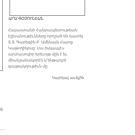
ԱՐԱ ԳՕՉՈՒՆԵԱՆ
​Հայաստանի Հանրապետութեան
իշխանութիւնները որոշած են դատել
Տ.Տ. Գարեգին Բ. Ամենայն Հայոց
Կաթողիկոսը: Սա իսկապէս
արտասովոր երեւոյթ մըն է եւ
միանշանակօրէն կ՚ենթադրէ
գայթակղութիւն մը:
Կարդալ աւելին
Դատել…
ին
Ս. ԷՋՄԻԱԾՆԷՆ՝ ԱՇԽԱՐՀԻՆ