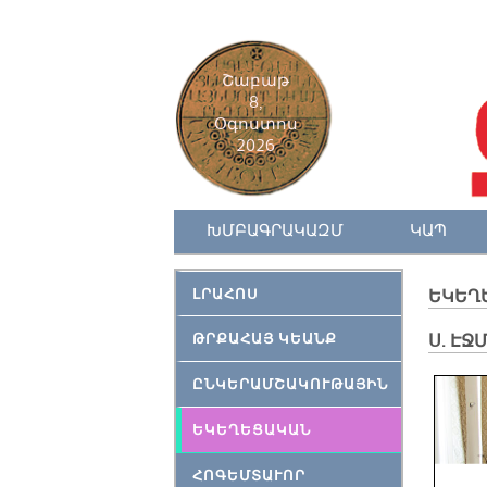
Շաբաթ
8,
Օգոստոս
2026
ԽՄԲԱԳՐԱԿԱԶՄ
ԿԱՊ
ԼՐԱՀՈՍ
ԵԿԵՂ
ԹՐՔԱՀԱՅ ԿԵԱՆՔ
Ս. ԷՋ
ԸՆԿԵՐԱՄՇԱԿՈՒԹԱՅԻՆ
ԵԿԵՂԵՑԱԿԱՆ
ՀՈԳԵՄՏԱՒՈՐ