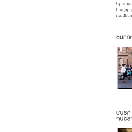
Ե­րու­սա
հա­ղոր­
դամ­նե­ր
ՇԱՐՈ
ՄԱՅՐ 
ՊԱՇՏ