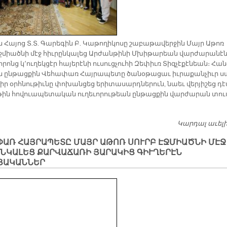
ն Հա­յոց Տ.Տ. Գա­րե­գին Բ. Կա­թո­ղի­կո­սը շա­բա­թա­վեր­ջին Մայր Ա­թոռ
ջ­միած­նի մէջ հիւ­րըն­կա­լեց Ար­ժան­թի­նի Մխի­թա­րեան վար­ժա­րա­նէ
ո­րոնց կ՚ու­ղեկ­ցէր հա­յե­րէ­նի ու­սուց­չու­հի Զե­փիւռ Տիզ­չէ­քէ­նեան։ Հան
 ըն­թաց­քին Վե­հա­փառ Հայ­րա­պե­տը ծա­նօ­թա­ցաւ իւ­րա­քան­չիւր ս
իր օրհ­նու­թիւ­նը փո­խան­ցեց ե­րի­տա­սարդ­նե­րուն, նաեւ վեր­յի­շեց դէ
թին հո­վուա­պե­տա­կան ու­ղե­ւո­րու­թեան ըն­թաց­քին վար­ժա­րան տո
Կարդալ աւել
ՓԱՌ ՀԱՅՐԱՊԵՏԸ ՄԱՅՐ ԱԹՈՌ ՍՈՒՐԲ ԷՋՄԻԱԾՆԻ ՄԷՋ
ԸՆԿԱԼԵՑ ՔԱՐՎԱՃԱՌԻ ՅԱՐԱԿԻՑ ԳԻՒՂԵՐԷՆ
ՑԱԿԱՆՆԵՐ