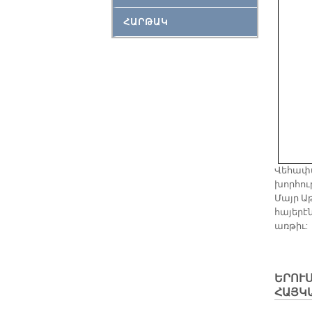
ՀԱՐԹԱԿ
Վեհափա
խորհուր
Մայր Աթ
հայերէ
առթիւ:
ԵՐՈՒՍ
ՀԱՅԿ