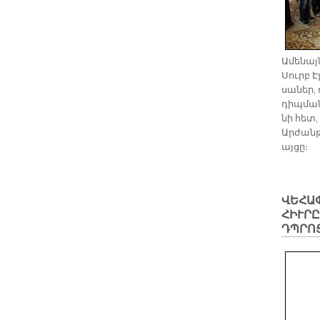
Ա­մե­նայ
Սուրբ Է
սա­ներ, 
դիպ­ման
նի հետ, 
Ար­ժան­
այ­ցը։
ՎԵՀԱ
ՀԻՒՐ
ԴՊՐՈ