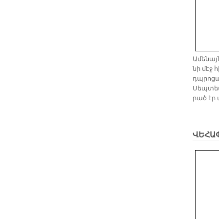
Ա­մե­նայ
նի մէջ հ
դպրո­ցա
Սեպ­տեմ
րած էր ա
ՎԵՀԱ