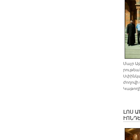
Մայր Ա­թ
րու­թեան
Սփինկ­ս
ժո­ղո­վի
Կա­թո­ղի
ԼՈՍ Ա
ՒՈՆ­Դ