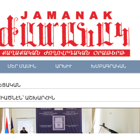
ՄԵՐ ՄԱՍԻՆ
ԱՐԽԻՒ
ԽՄԲԱԳՐԱԿԱՆ
ԵՑԱԿԱՆ
ՄԻԱԾՆԷՆ՝ ԱՇԽԱՐՀԻՆ