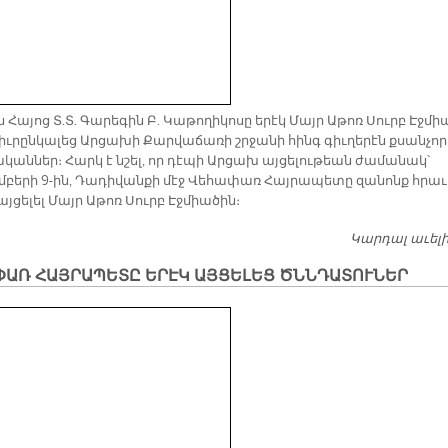
ն Հա­յոց Տ.Տ. Գա­րե­գին Բ. Կա­թո­ղի­կո­սը ե­րէկ Մայր Ա­թոռ Սուրբ Էջ­մի
իւ­րըն­կա­լեց Ար­ցա­խի Քար­վա­ճա­ռի շրջա­նի հինգ գիւ­ղե­րէն քսան­չո
­կան­ներ։ Հարկ է նշել, որ դէ­պի Ար­ցախ այ­ցե­լու­թեան ժա­մա­նակ՝
­բե­րի 9-ին, Դա­դի­վան­քի մէջ Վե­հա­փառ Հայ­րա­պե­տը զա­նոնք հրա­ւ
յ­ցե­լել Մայր Ա­թոռ Սուրբ Էջ­միա­ծին։
Կարդալ աւել
ՓԱՌ ՀԱՅՐԱՊԵՏԸ ԵՐԷԿ ԱՅՑԵԼԵՑ ԾՆՆԴԱՏՈՒՆԵՐ