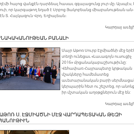
­ղէ­մի հա­յոց վան­քէն դար­ձեալ հա­սաւ զգա­յա­ցունց լուր մը։ Այս­պէս, 
դուի, որ կար­գա­թող ե­ղած է Սրբոց Յա­կո­բեանց միա­բա­նու­թեան ան­
էն Տ. Հայ­կա­զուն Վրդ. Ե­ղիա­յեան։
Կարդալ աւել
ՒՆԱԿԱԿԱՆՈՒԹԵԱՆ ԲԱՆԱԼԻ
Մայր Աթոռ Սուրբ Էջմիածնի մէջ երէ
տեղի ունեցաւ «Լաւագոյն ուսուցիչ
2016» մրցանակաբաշխութիւնը:
Վեհափառ Հայրապետը կրթական
մշակները համեմատեց
աւետարանական բարի սերմնացա
կերպարին հետ ու շեշտեց, որ անոն
իր մշտական աղօթքներուն մէջ են:
Կարդալ աւել
ԱԹՈՌ Ս. ԷՋՄԻԱԾՆԻ ՄԷՋ ՎԱՐԴԱՊԵՏԱԿԱՆ ԹԵԶԻ
ՊԱՆՈՒԹԻՒՆ