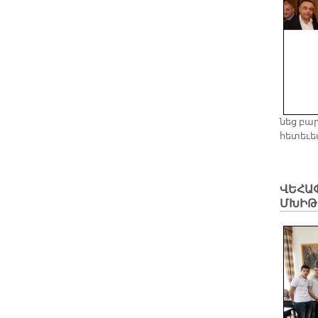
նեց բա­ր
հե­տե­ւե
ՎԵՀԱ
ՄԽԻԹ