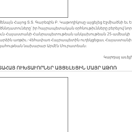
­մե­նայն Հա­յոց Տ.Տ. Գա­րե­գին Բ. Կա­թո­ղի­կո­սը այ­ցե­լեց Էջ­միած­նի եւ Ե
 ծննդա­տու­նե­րը՝ իր հայ­րա­պե­տա­կան օրհ­նու­թիւն­նե­րը բե­րե­լով նո­
րուն Հա­յաս­տա­նի Հան­րա­պե­տու­թեան ան­կա­խու­թեան 25-ա­մեա­կի
ար­ձին առ­թիւ։ Վե­հա­փառ Հայ­րա­պե­տին ու­ղեկ­ցե­ցաւ Հա­յաս­տա­նի
պա­հու­թեան նա­խա­րար Ար­մէն Մու­րա­տեան։
Կարդալ աւել
ՏԱՀԱՅ ՈՒԽՏԱՒՈՐՆԵՐ ԱՅՑԵԼԵՑԻՆ ՄԱՅՐ ԱԹՈՌ