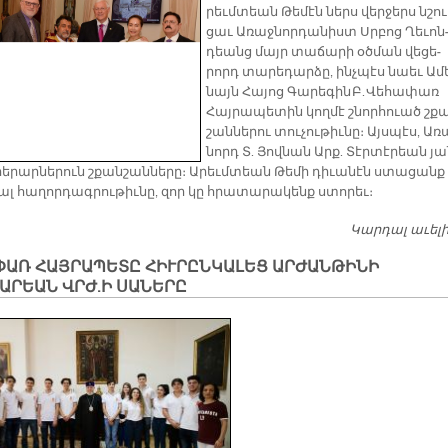
րեւմտեան Թե­մէն ներս վեր­ջերս նշու
ցաւ Ա­ռաջ­նոր­դա­նիստ Սրբոց Ղե­ւոն
դեանց մայր տա­ճա­րի օծ­ման վե­ցե­
րորդ տա­րե­դար­ձը, ինչ­պէս նաեւ Ա­մ
նայն Հա­յոց Գա­րե­գին Բ. Վե­հա­փառ
Հայ­րա­պե­տին կող­մէ շնոր­հուած շք
շան­նե­րու տու­չու­թիւ­նը։ Այս­պէս, Ա­ռ
նորդ Տ. Յով­նան Արք. Տէր­տէ­րեան յա
ե­րար­նե­րուն շքան­շան­նե­րը։ Ա­րեւմ­տեան Թե­մի դի­ւա­նէն ստա­ցանք
ալ հա­ղոր­դագ­րու­թիւ­նը, զոր կը հրա­տա­րա­կենք ստո­րեւ։
Կարդալ աւել
ՓԱՌ ՀԱՅՐԱՊԵՏԸ ՀԻՒՐԸՆԿԱԼԵՑ ԱՐԺԱՆԹԻՆԻ
ԱՐԵԱՆ ՎՐԺ.Ի ՍԱՆԵՐԸ