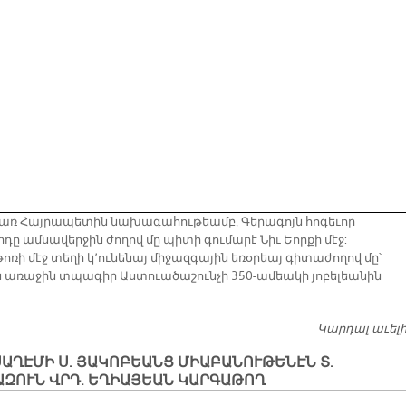
ռ Հայրապետին նախագահութեամբ, Գերագոյն հոգեւոր
դը ամսավերջին ժողով մը պիտի գումարէ Նիւ Եորքի մէջ:
ոռի մէջ տեղի կ՚ունենայ միջազգային եռօրեայ գիտաժողով մը՝
ն առաջին տպագիր Աստուածաշունչի 350-ամեակի յոբելեանին
Կարդալ աւել
ԱՂԷՄԻ Ս. ՅԱԿՈԲԵԱՆՑ ՄԻԱԲԱՆՈՒԹԵՆԷՆ Տ.
ԱԶՈՒՆ ՎՐԴ. ԵՂԻԱՅԵԱՆ ԿԱՐԳԱԹՈՂ