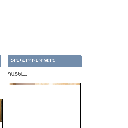
ՕՐԱԿԱՐԳԻ ՆԻՒԹԵՐԸ
ԴԱՏԵԼ…