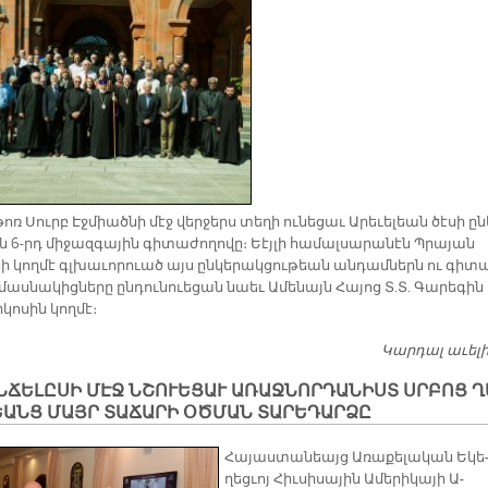
ոռ Սուրբ Էջ­միած­նի մէջ վեր­ջերս տե­ղի ու­նե­ցաւ Ա­րե­ւե­լեան ծէ­սի ըն­
 6-րդ մի­ջազ­գա­յին գի­տա­ժո­ղո­վը։ Եէյ­լի հա­մալ­սա­րա­նէն Պրա­յան
ի կող­մէ գլխա­ւո­րուած այս ըն­կե­րակ­ցու­թեան ան­դամ­ներն ու գի­տ
 մաս­նա­կից­նե­րը ըն­դու­նուե­ցան նաեւ Ա­մե­նայն Հա­յոց Տ.Տ. Գա­րե­գին 
­կո­սին կող­մէ։
Կարդալ աւել
ՆՃԵԼԸՍԻ ՄԷՋ ՆՇՈՒԵՑԱՒ Ա­ՌԱՋ­ՆՈՐ­ԴԱ­ՆԻՍՏ ՍՐԲՈՑ Ղ
ԵԱՆՑ ՄԱՅՐ ՏԱ­ՃԱ­ՐԻ ՕԾ­ՄԱՆ ՏԱ­ՐԵ­ԴԱՐ­ՁԸ
Հա­յաս­տա­նեայց Ա­ռա­քե­լա­կան Ե­կե
ղեց­ւոյ Հիւ­սի­սա­յին Ա­մե­րի­կա­յի Ա­