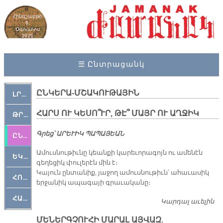
Հինգշաբթի
6,
Օգոստոս
2026
☰ Ընտրացանկ
ԸՆԿԵՐԱ-ՄՇԱԿՈՒԹԱՅԻՆ
ԼՐԱՀՈՍ
ՀԱՐՍ ՈՒ ԿԵՍՈ՞ՒՐ, ԹԷ՞ ՄԱՅՐ ՈՒ ԱՂՋԻԿ
ԹՐՔԱՀԱՅ ԿԵԱՆՔ
Գրեց՝ ԱՐԵՒԻԿ ՊԱՊԱՅԵԱՆ
ԸՆԿԵՐԱՄՇԱԿՈՒԹԱՅԻՆ
Ամուսնութիւնը կեանքի կարեւորագոյն ու ամենէն
ԵԿԵՂԵՑԱԿԱՆ
գեղեցիկ փուլերէն մին է։
Կայուն ընտանիք, յաջող ամուսնութիւն՝ ահաւասիկ
ՀՈԳԵՄՏԱՒՈՐ
երջանիկ ապագայի գրաւականը։
ՀԱՐԹԱԿ
Կարդալ աւելին
ՀԱ
ԿԵ
ՄԵՆԵՐԳՉՈՒՀԻ ՄԱՐԱԼ ԱՅՎԱԶ.
ԹԷ