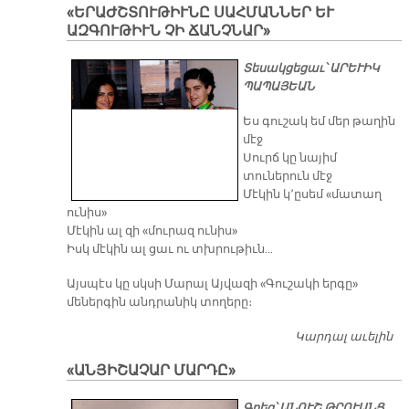
«ԵՐԱԺՇՏՈՒԹԻՒՆԸ ՍԱՀՄԱՆՆԵՐ ԵՒ
ՄԱ
ԱԶԳՈՒԹԻՒՆ ՉԻ ՃԱՆՉՆԱՐ»
Ա
Տեսակցեցաւ՝ ԱՐԵՒԻԿ
ՊԱՊԱՅԵԱՆ
Ես գուշակ եմ մեր թաղին
մէջ
Սուրճ կը նայիմ
տուներուն մէջ
Մէկին կ՚ըսեմ «մատաղ
ունիս»
Մէկին ալ զի «մուրազ ունիս»
Իսկ մէկին ալ ցաւ ու տխրութիւն…
Այսպէս կը սկսի Մարալ Այվազի «Գուշակի երգը»
մեներգին անդրանիկ տողերը։
Կարդալ աւելին
Մ
ՄԱ
«ԱՆՅԻՇԱՉԱՐ ՄԱՐԴԸ»
«
ՍԱ
Գրեց՝ ԱՆՈՒՇ ԹՐՈՒԱՆՑ