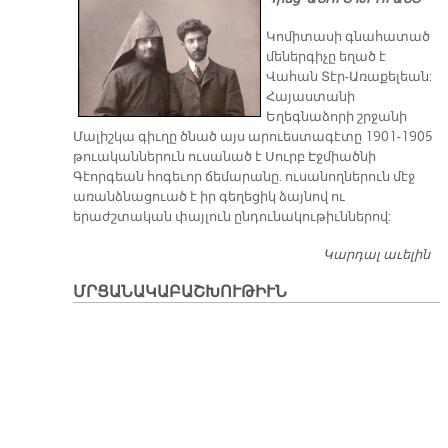
ԱԶ
ՃԱ
Կոմիտասի գնահատած
մեներգիչը եղած է
Վահան Տէր-Առաքելեան:
Հայաստանի
Եղեգնաձորի շրջանի
Մալիշկա գիւղը ծնած այս արուեստագէտը 1901-1905
թուականներուն ուսանած է Սուրբ Էջմիածնի
Գէորգեան հոգեւոր ճեմարանը. ուսանողներուն մէջ
առանձնացուած է իր գեղեցիկ ձայնով ու
երաժշտական փայլուն ընդունակութիւններով:
Կարդալ աւելին
«
Մ
ՄՐՑԱՆԱԿԱԲԱՇԽՈՒԹԻՒՆ
Երեւանի «Ոսկէ ծիրան»
16-րդ շարժանկարի
միջազգային փառատօնը
շաբաթավերջին հասաւ
իր աւարտին:
Դատակազմի