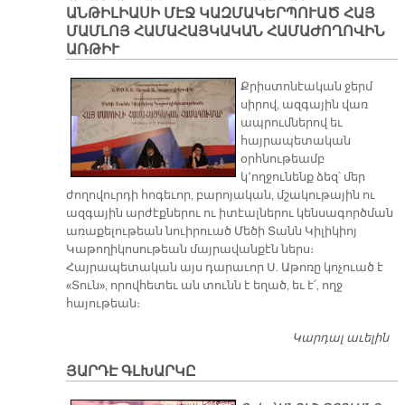
ԱՆԹԻԼԻԱՍԻ ՄԷՋ ԿԱԶՄԱԿԵՐՊՈՒԱԾ ՀԱՅ
Բ
ՄԱՄԼՈՅ ՀԱՄԱՀԱՅԿԱԿԱՆ ՀԱՄԱԺՈՂՈՎԻՆ
ԱՌԹԻՒ
Քրիստոնէական ջերմ
սիրով, ազգային վառ
ապրումներով եւ
հայրապետական
օրհնութեամբ
կ՚ողջունենք ձեզ՝ մեր
ժողովուրդի հոգեւոր, բարոյական, մշակութային ու
ազգային արժէքներու ու իտէալներու կենսագործման
առաքելութեան նուիրուած Մեծի Տանն Կիլիկիոյ
Կաթողիկոսութեան մայրավանքէն ներս։
Հայրապետական այս դարաւոր Ս. Աթոռը կոչուած է
«Տուն», որովհետեւ ան տունն է եղած, եւ է՛, ողջ
հայութեան։
Կարդալ աւելին
ԱՐ
Կ
ՅԱՐԴԷ ԳԼԽԱՐԿԸ
ՊԱ
ԱՆ