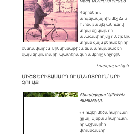
Գրեց՝ ԱՆՈՒՇ ԹՐՈՒԱՆՑ
Կ
ՀԱ
Գերիներու
Հ
արգելավայրին մէջ Ճոն
Հ
Ուինսթանլէյ անունով
Ա
տղայ մը կար, որ
աւագափող մը ունէր: Այս
տղան զայն բերած էր իր
ծննդավայրէն՝ Սինսիննաթիէն, եւ պահպանած էր
զայն երկու տարի՝ պատերազմի ամբողջ միջոցին:
Կարդալ աւելին
Յ
Գ
ՄԻՇՏ ԵՐԻՏԱՍԱՐԴ ՈՒ ԱՆԿՈՏՐՈՒՆ՝ ԱՐԻ
ՉՈԼԱՔ
Տեսակցեցաւ՝ ԱՐԵՒԻԿ
ՊԱՊԱՅԵԱՆ
«Կ՚ուզէի մեծահարուստ
ըլլալ։ Այնքան հարուստ,
որ աշխարհի
վտանգաւոր