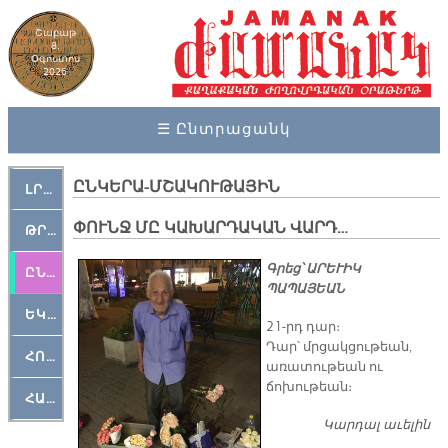
Շաբաթ
8,
Օգոստոս
2026
☰ Ընտրացանկ
ԸՆԿԵՐԱ-ՄՇԱԿՈՒԹԱՅԻՆ
ԼՐԱՀՈՍ
ՓՈՒՆՋ ՄԸ ԿԱԽԱՐԴԱԿԱՆ ՎԱՐԴ…
ԹՐՔԱՀԱՅ ԿԵԱՆՔ
Գրեց՝ ԱՐԵՒԻԿ
ԸՆԿԵՐԱՄՇԱԿՈՒԹԱՅԻՆ
ՊԱՊԱՅԵԱՆ
ԵԿԵՂԵՑԱԿԱՆ
21-րդ դար։
Դար՝ մրցակցութեան,
ՀՈԳԵՄՏԱՒՈՐ
առատութեան ու
ճոխութեան։
ՀԱՐԹԱԿ
Կարդալ աւելին
ՓՈ
Կ