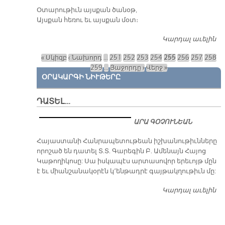
​Օտարութիւն այսքան
ծանօթ,
Այսքան հեռու եւ այսքան
մօտ։
Կարդալ աւելին
ՄԵ
Մ
« Սկիզբ
‹ Նախորդ
…
251
252
253
254
255
256
257
258
Էջեր
259
…
Յաջորդը ›
Վերջ »
ՕՐԱԿԱՐԳԻ ՆԻՒԹԵՐԸ
ԴԱՏԵԼ…
ԱՐԱ ԳՕՉՈՒՆԵԱՆ
​Հայաստանի Հանրապետութեան իշխանութիւնները
որոշած են դատել Տ.Տ. Գարեգին Բ. Ամենայն Հայոց
Կաթողիկոսը: Սա իսկապէս արտասովոր երեւոյթ մըն
է եւ միանշանակօրէն կ՚ենթադրէ գայթակղութիւն մը:
Կարդալ աւելին
Դ