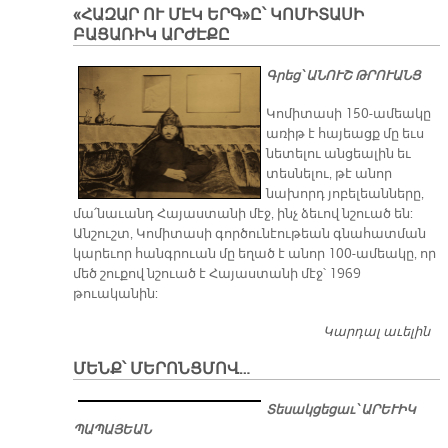
«ՀԱԶԱՐ ՈՒ ՄԷԿ ԵՐԳ»Ը՝ ԿՈՄԻՏԱՍԻ
ԲԱՑԱՌԻԿ ԱՐԺԷՔԸ
Գրեց՝ ԱՆՈՒՇ ԹՐՈՒԱՆՑ
Կոմիտասի 150-ամեակը
առիթ է հայեացք մը եւս
նետելու անցեալին եւ
տեսնելու, թէ անոր
նախորդ յոբելեանները,
մա՛նաւանդ Հայաստանի մէջ, ինչ ձեւով նշուած են:
Անշուշտ, Կոմիտասի գործունէութեան գնահատման
կարեւոր հանգրուան մը եղած է անոր 100-ամեակը, որ
մեծ շուքով նշուած է Հայաստանի մէջ՝ 1969
թուականին:
Կարդալ աւելին
«Հ
Մ
ՄԵՆՔ՝ ՄԵՐՈՆՑՄՈՎ…
ԵՐ
Կ
Տեսակցեցաւ՝ ԱՐԵՒԻԿ
Բ
ՊԱՊԱՅԵԱՆ
Ա