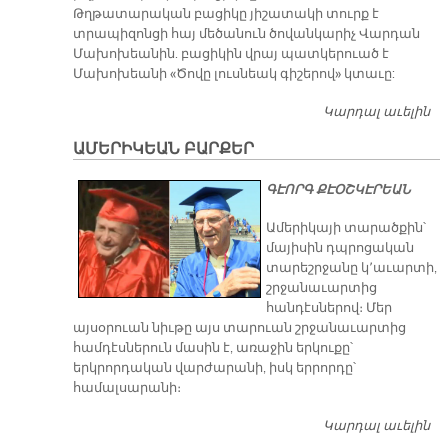
Թղթատարական բացիկը յիշատակի տուրք է
տրապիզոնցի հայ մեծանուն ծովանկարիչ Վարդան
Մախոխեանին. բացիկին վրայ պատկերուած է
Մախոխեանի «Ծովը լուսնեակ գիշերով» կտաւը:
Կարդալ աւելին
Տ
Ն
ԱՄԵՐԻԿԵԱՆ ԲԱՐՔԵՐ
Ա
Հ
ԳԷՈՐԳ ՔԷՕՇԿԷՐԵԱՆ
Մ
Ամերիկայի տարածքին՝
մայիսին դպրոցական
տարեշրջանը կ՚աւարտի,
շրջանաւարտից
հանդէսներով։ Մեր
այսօրուան նիւթը այս տարուան շրջանաւարտից
համդէսներուն մասին է, առաջին երկուքը՝
երկրորդական վարժարանի, իսկ երրորդը՝
համալսարանի։
Կարդալ աւելին
Ա
Բ