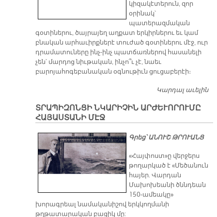
կիզակէտերուն, զոր
օրինակ՝
պատերազմական
գօտիներու, ծայրայեղ աղքատ երկիրներու եւ կամ
բնական արհաւիրքներէ տուժած գօտիներու մէջ, ուր
դրամատուները ինչ-ինչ պատճառներով հասանելի
չեն՝ մարդոց նիւթական, ինչո՞ւ չէ, նաեւ
բարոյահոգեբանական օգնութիւն ցուցաբերէի։
Կարդալ աւելին
Մ
Ե
ՏՐԱՊԻԶՈՆՑԻ ՆԿԱՐԻՉԻՆ ԱՐԺԵՒՈՐՈՒՄԸ
ՈՒ
ՀԱՅԱՍՏԱՆԻ ՄԷՋ
ԱՆ
ԱՐ
Գրեց՝ ԱՆՈՒՇ ԹՐՈՒԱՆՑ
«Հայփոստ»ը վերջերս
թողարկած է «Մեծանուն
հայեր. Վարդան
Մախոխեանի ծննդեան
150-ամեակը»
խորագրեալ նամականիշով երկկողմանի
թղթատարական բացիկ մը: