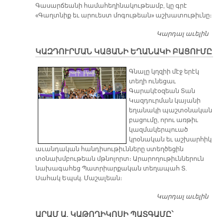
Գասարճեանի համահեղինակութեամբ, կը գրէ
«Գաղտնիք եւ արուեստ մոգութեան» աշխատութիւնը։
Կարդալ աւելին
«
ՀԱ
ԿԱԶԴՈՒՐՄԱՆ ԿԱՅԱՆԻ ԵՂԱՆԱԿԻ ԲԱՑՈՒՄԸ
Գնալը կղզիի մէջ երէկ
տեղի ունեցաւ
Գարակէօզեան Տան
Կազդուրման կայանի
եղանակի պաշտօնական
բացումը, որու առթիւ
կազմակերպուած
կրօնական եւ աշխարհիկ
աւանդական հանդիսութիւնները ստեղծեցին
տօնախմբութեան մթնոլորտ։ Արարողութիւններուն
նախագահեց Պատրիարքական տեղապահ Տ.
Սահակ Եպսկ. Մաշալեան։
Կարդալ աւելին
Կ
Կ
ԱՐԱՄ Ա. ԿԱԹՈՂԻԿՈՍԻ ՊԱՏԳԱՄԸ՝
Ե