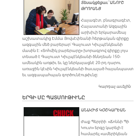
Տեսակցեցաւ՝ ԱՆՈՒՇ
ԹՐՈՒԱՆՑ
Հայագէտ, բնագրագէտ,
Հայաստանի Ազգային
արխիւի երկարամեայ
աշխատակից Էմմա Յովսէփեանի հերթական գիրքը
ազգային մեծ բարերար՝ Գալուստ Կիւլպէնկեանի
մասին է: «Տոհմիկ բարերարը» խորագրով գիրքը լոյս
տեսած է Գալուստ Կիւլպէնկեանի ծննդեան 150-
ամեակին առթիւ եւ կը ներկայացնէ 20-րդ դարու
առաջին կէսին Կիւլպէնկեանի ծաւալած հայանպաստ
եւ ազգապահպան գործունէութիւնը:
Կարդալ աւելին
«Տ
Բ
ԵՐԳԻ ՄԸ ՊԱՏՄՈՒԹԻՒՆԸ
ԱՆԱՀԻՏ ԿՕՇԿԱՐԵԱՆ
Ժաք Պերրիի «Ճոննի Պի
Կուտ» երգը կարելի է
համարել «ամերիկեան