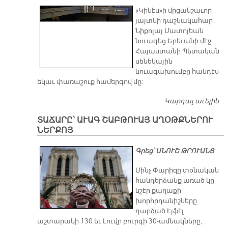
ԱՌ
«Կինէս»ի մրցանշաւոր
յայտնի դաշնակահար
Նիքոլայ Մատոյեան
նուագեց Երեւանի մէջ:
Հայաստանի Պետական
սենեկային
նուագախումբը հանդէս
եկաւ փառաշուք համերգով մը:
Կարդալ աւելին
Ի
Ն
ՏԱՃԱՐԸ՝ ԱՒԱԳ ՇԱԲԹՈՒԱՅ ԱՂՕԹՔՆԵՐՈՒ
ՆԵՐՔՈՅ
Գրեց՝ ԱՆՈՒՇ ԹՐՈՒԱՆՑ
Մինչ Փարիզը տօնական
հանդերձանք առած կը
նշէր քաղաքի
խորհրդանիշները
դարձած Էյֆէլ
աշտարակի 130 եւ Լուվր բուրգի 30-ամեակները,