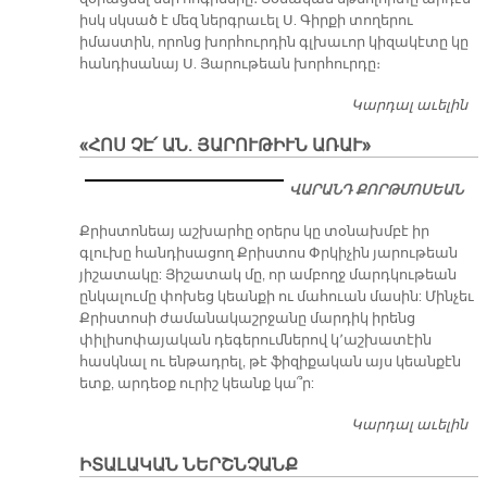
իսկ սկսած է մեզ ներգրաւել Ս. Գիրքի տողերու
իմաստին, որոնց խորհուրդին գլխաւոր կիզակէտը կը
հանդիսանայ Ս. Յարութեան խորհուրդը։
Կարդալ աւելին
ԼՈ
ՄՏ
«ՀՈՍ ՉԷ՛ ԱՆ. ՅԱՐՈՒԹԻՒՆ ԱՌԱՒ»
Ս.
Յ
ՎԱՐԱՆԴ ՔՈՐԹՄՈՍԵԱՆ
Տ
Ա
Քրիստոնեայ աշխարհը օրերս կը տօնախմբէ իր
գլուխը հանդիսացող Քրիստոս Փրկիչին յարութեան
յիշատակը: Յիշատակ մը, որ ամբողջ մարդկութեան
ընկալումը փոխեց կեանքի ու մահուան մասին: Մինչեւ
Քրիստոսի ժամանակաշրջանը մարդիկ իրենց
փիլիսոփայական դեգերումներով կ՚աշխատէին
հասկնալ ու ենթադրել, թէ ֆիզիքական այս կեանքէն
ետք, արդեօք ուրիշ կեանք կա՞ր:
Կարդալ աւելին
«Հ
ԱՆ
ԻՏԱԼԱԿԱՆ ՆԵՐՇՆՉԱՆՔ
ՅԱ