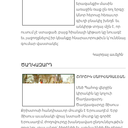
երազանքի» մասին
առաջին ռաք ըն ռոլ երգը:
Անոր հերոսը հեռաւոր
գիւղի բնակիչ խեղճ եւ
անկիրթ տղայ մըն է, որ
ուսում չէ ստացած, բայց հիանալի կիթառ կը նուագէ
եւ յաջողցնելով իր կեանքը հնարաւորութիւն կ՚ունենայ
գումար վաստակել:
Կարդալ աւելին
ԵՐ
Պ
ԾԱՂԿԱԶԱՐԴ
ՇՈՒՇԻԿ ՄԱՒԻՍԱԳԱԼԵԱՆ
Մեծ Պահոց վերջին
կիրակին կը կոչուի
Ծաղկազարդ։
Ծաղկազարդը Յիսուս
Քրիստոսի հանդիսաւոր մուտքն է Երուսաղէմ։ Երբ
Յիսուս աւանակի վրայ նստած մուտք կը գործէ
Երուսաղէմ, ժողովուրդը խանդավառ ընդունելութիւն
ցոյց կու տայ անոր՝ ձիթենիի եւ արմաւենիի ճիւղերով