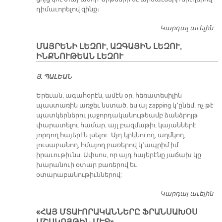
դիմաւորելով զինք։
Կարդալ աւելին
Ծ
ՄԱՅՐԵՆԻ ԼԵԶՈՒ, ԱԶԳԱՅԻՆ ԼԵԶՈՒ,
ԻՆՔՆՈՒԹԵԱՆ ԼԵԶՈՒ
Յ. ՊԱԼԵԱՆ
Երեւան, ագահօրէն, ամէն օր, հեռատեսիլին
պաստառին առջեւ նստած, ես ալ zapping կ՚ընեմ, ոչ թէ
պատկերներու յաջորդականութեամբ ձանձրոյթ
փարատելու համար, այլ բազմաթիւ կայաններէ
յորդող հայերէն լսելու: Այդ կրկնուող, աղմկող,
լուսաբանող, հմայող բառերով կ՚ապրիմ իմ
իրաւութիւնս: Ափսոս, որ այդ հայերէնը յաճախ կը
խարանուի օտար բառերով եւ
օտարաբանութիւններով:
Կարդալ աւելին
Մ
ԼԵ
«ՀԱՅ ՄՏԱՒՈՐԱԿԱՆՆԵՐԸ ՖՐԱՆՍԱԽՕՍ
Ա