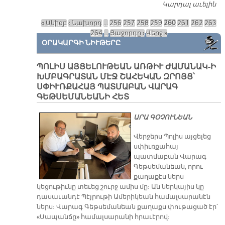
Կարդալ աւելին
«Հ
Մ
« Սկիզբ
‹ Նախորդ
…
256
257
258
259
260
261
262
263
Ֆ
Էջեր
264
…
Յաջորդը ›
Վերջ »
ՄՇ
ՕՐԱԿԱՐԳԻ ՆԻՒԹԵՐԸ
ՊՈԼԻՍ ԱՅՑԵԼՈՒԹԵԱՆ ԱՌԹԻՒ ԺԱՄԱՆԱԿ-Ի
ԽՄԲԱԳՐԱՏԱՆ ՄԷՋ ՇԱՀԵԿԱՆ ԶՐՈՅՑ՝
ՍՓԻՒՌՔԱՀԱՅ ՊԱՏՄԱԲԱՆ ՎԱՐԱԳ
ԳԵԹՍԵՄԱՆԵԱՆԻ ՀԵՏ
ԱՐԱ ԳՕՉՈՒՆԵԱՆ
Վերջերս Պոլիս այցելեց
սփիւռքահայ
պատմաբան Վարագ
Գեթսեմանեան, որու
քաղաքէս ներս
կեցութիւնը տեւեց շուրջ ամիս մը։ Ան ներկայիս կը
դասաւանդէ Պէյրութի Ամերիկեան համալսարանէն
ներս։ Վարագ Գեթսեմանեան քաղաքս փութացած էր՝
«Սապանճը» համալսարանի հրաւէրով։