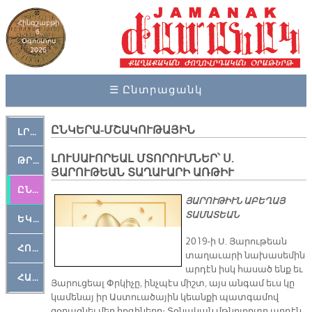
Հինգշաբթի
6,
Օգոստոս
2026
☰ Ընտրացանկ
ԸՆԿԵՐԱ-ՄՇԱԿՈՒԹԱՅԻՆ
ԼՐԱՀՈՍ
ԼՈՒՍԱՒՈՐԵԱԼ ՄՏՈՐՈՒՄՆԵՐ՝ Ս.
ԹՐՔԱՀԱՅ ԿԵԱՆՔ
ՅԱՐՈՒԹԵԱՆ ՏԱՂԱՒԱՐԻ ԱՌԹԻՒ
ԸՆԿԵՐԱՄՇԱԿՈՒԹԱՅԻՆ
ՅԱՐՈՒԹԻՒՆ ԱԲԵՂԱՅ
ՏԱՄԱՏԵԱՆ
ԵԿԵՂԵՑԱԿԱՆ
2019-ի Ս. Յարութեան
ՀՈԳԵՄՏԱՒՈՐ
տաղաւարի նախասեմին
արդէն իսկ հասած ենք եւ
ՀԱՐԹԱԿ
Յարուցեալ Փրկիչը, ինչպէս միշտ, այս անգամ եւս կը
կամենայ իր Աստուածային կեանքի պատգամով
զօրացնել մեր հոգիները։ Տօնական մթնոլորտը արդէն