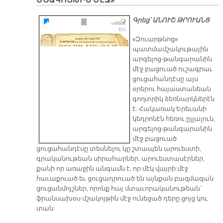
ՄՇԱԿՈՅԹԻՆ ՄԷՋ»
ԼԵ
Ի
Գրեց՝ ԱՆՈՒՇ ԹՐՈՒԱՆՑ
ԼԵ
«Զուարթնոց»
պատմամշակութային
արգելոց-թանգարանին
մէջ բացուած ուշագրաւ
ցուցահանդէսը այս
օրերու հայաստանեան
գողտրիկ ձեռնարկներէն
է: Հակառակ Երեւանի
կեդրոնէն հեռու ըլլալուն,
արգելոց-թանգարանին
մէջ բացուած
ցուցահանդէսը տեսնելու կը շտապեն արուեստի,
գրականութեան սիրահարներ, արուեստասէրներ,
քանի որ առաջին անգամն է, որ մէկ վայրի մէջ
հաւաքուած եւ ցուցադրուած են այնքան բազմազան
ցուցանմոյշներ, որոնք հայ մտաւորականութեան՝
ֆրանսախօս մշակոյթին մէջ ունեցած դերը ցոյց կու
տան: