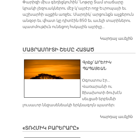
Փարիզի միւս գեղեցկուհին՝ Նոթրը Տամ տաճարը
կրակի լեզուակներու մէջ կ՚այրէր ողջ Եւրոպայի եւ
աշխարհի աչքին առջեւ: Մարդիկ՝ արցունքն աչքերուն
անզօր եւ վհատ կը դիտէին 850 եւ աւելի տարիներու
պատմութիւն ունեցող հսկային այրիլը…
Կարդալ աւելին
ՏԱ
Ա
ՄԱՅՐԱՄՈՒՏԻ ՇԵՄԸ ՀԱՏԱԾ
Շ
Ա
Գրեց՝ ԱՐԵՒԻԿ
Ն
ՊԱՊԱՅԵԱՆ
Օգոստոս էր…
Վառարանի ու
ծխախոտի ծուխէն
սեւցած երբեմնի
լուսաւոր ննջասենեակի երկնագոյն պատեր։
Կարդալ աւելին
Մ
Շ
«ՏՈՀՄԻԿ ԲԱՐԵՐԱՐԸ»