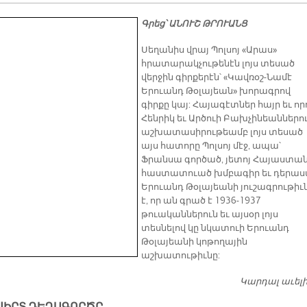
Գրեց՝ ԱՆՈՒՇ ԹՐՈՒԱՆՑ
Սեղանիս վրայ Պոլսոյ «Արաս»
հրատարակչութենէն լոյս տեսած
վերջին գիրքերէն՝ «Կավռօշ-Նամէ
Երուանդ Թօլայեան» խորագրով
գիրքը կայ: Հայագէտներ հայր եւ որ
Հենրիկ եւ Արծուի Բախչինեաններո
աշխատասիրութեամբ լոյս տեսած
այս հատորը Պոլսոյ մէջ, ապա՝
Ֆրանսա գործած, յետոյ Հայաստա
հաստատուած խմբագիր եւ դերա
Երուանդ Թօլայեանի յուշագրութիւ
է, որ ան գրած է 1936-1937
թուականներուն եւ այսօր լոյս
տեսնելով կը նկատուի Երուանդ
Թօլայեանի կոթողային
աշխատութիւնը:
Կարդալ աւել