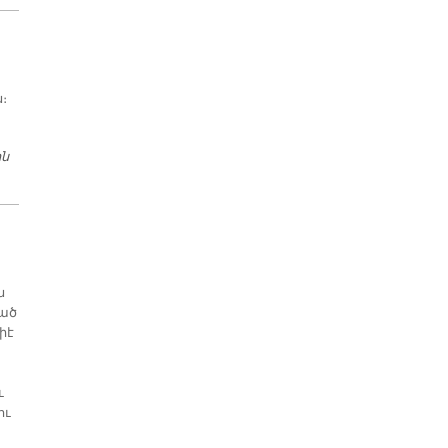
։
ին
ԲԱՐԵՍԻՐՏ ԴԵՂԱԳՈՐԾԸ
ն
լած
իէ
ւ
ու