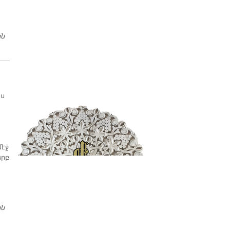
ին
ԱՆԽՈՆՋ ՆՈՒԻՐԵԱԼԸ…
յս
մէջ
երբ
ին
ԵՐԳԻ ՄԸ ՊԱՏՄՈՒԹԻՒՆԸ