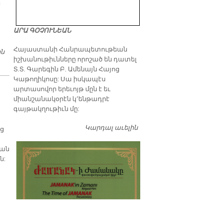
ց
ԱՐԱ ԳՕՉՈՒՆԵԱՆ
​Հայաստանի Հանրապետութեան
ին
ԿԵԴՐՈՆԱԿԱՆ ՍԱՆՈՒՑ ՄԻՈՒԹԵԱՆ ՄԷՋ ԹԱՏԵՐԱԿԱՆ
իշխանութիւնները որոշած են դատել
ՆԵՐԿԱՅԱՑՈՒՄ
Տ.Տ. Գարեգին Բ. Ամենայն Հայոց
Կաթողիկոսը: Սա իսկապէս
արտասովոր երեւոյթ մըն է եւ
միանշանակօրէն կ՚ենթադրէ
գայթակղութիւն մը:
Կարդալ աւելին
Դատել…
ց
կան
ն: