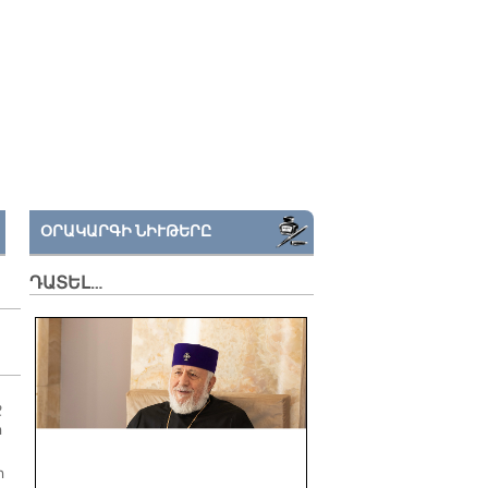
ՕՐԱԿԱՐԳԻ ՆԻՒԹԵՐԸ
ԴԱՏԵԼ…
ջ
ր
ի