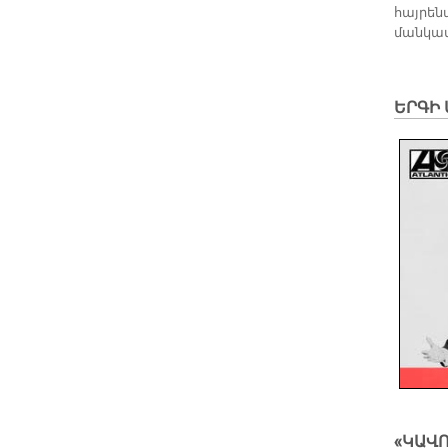
հայրեն
մանկավ
ԵՐԳԻ
«ԿԱՎՌ