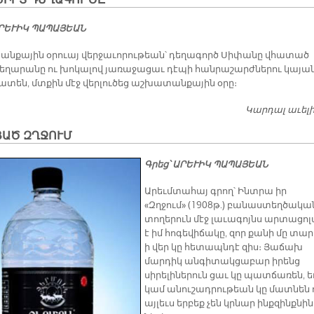
ՍԻՐՏ ԴԵՂԱԳՈՐԾԸ
ԱՐԵՒԻԿ ՊԱՊԱՅԵԱՆ
նքային օրուայ վերջաւորութեան՝ դեղագործ Սիփանը վհատած
դեղարանը ու խոկալով յառաջացաւ դէպի հանրաշարժներու կայան
ատեն, մտքին մէջ վերլուծեց աշխատանքային օրը։
Կարդալ աւել
ՑԱԾ ԶՂՋՈՒՄ
Գրեց՝ ԱՐԵՒԻԿ ՊԱՊԱՅԵԱՆ
Արեւմտահայ գրող՝ Ինտրա իր
«Զղջում» (1908թ.) բանաստեղծակա
տողերուն մէջ լաւագոյնս արտացո
է իմ հոգեվիճակը, զոր քանի մը տար
ի վեր կը հետապնդէ զիս։ Յաճախ
մարդիկ անգիտակցաբար իրենց
սիրելիներուն ցաւ կը պատճառեն, ե
կամ անուշադրութեան կը մատնեն 
այլեւս երբեք չեն կրնար ինքզինքնին