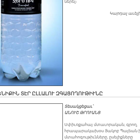
ներել։
Կարդալ աւել
ՆԻՔԻՆ ՏԷՐ ԸԼԼԱԼՈՒ ԶԳԱՑՈՂՈՒԹԻՒՆԸ
Տեսակցեցաւ՝
ԱՆՈՒՇ ԹՐՈՒԱՆՑ
Սփիւռքահայ մտաւորական, գրող,
հրապարակախօս Յակոբ Պալեան 
մտահոգութիւնները, ըսելիքները