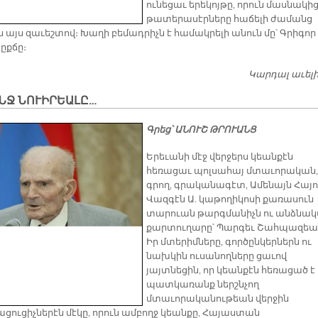
ունեցաւ երեկոյթը, որուն մասնակի
թատերասէրները հաճելի ժամանց
 այս զաւեշտով։ Խաղի բեմադրիչն է համակրելի անուն մը՝ Գրիգոր
ըքճը։
Կարդալ աւել
ՆՋ ՆՈՒԻՐԵԱԼԸ…
Գրեց՝ ԱՆՈՒՇ ԹՐՈՒԱՆՑ
Երեւանի մէջ վերջերս կեանքէն
հեռացաւ պոլսահայ մտաւորական,
գրող, գրականագէտ, Ամենայն Հայո
Վազգէն Ա. կաթողիկոսի քառասուն
տարուան թարգմանիչն ու անձնա
քարտուղարը՝ Պարգեւ Շահպազեա
Իր մտերիմները, գործընկերներն ու
նախկին ուսանողները ցաւով
յայտնեցին, որ կեանքէն հեռացած է
պատկառանք ներշնչող
մտաւորականութեան վերջին
ացուցիչներէն մէկը, որուն ամբողջ կեանքը, Հայաստան