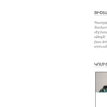
ՅԻՇԵԼ
Գատըգի
Տամատեա
մէջ խօ
«Ձեզմէ՝
չկայ փր
տրուած 
ԿՈՄԻ