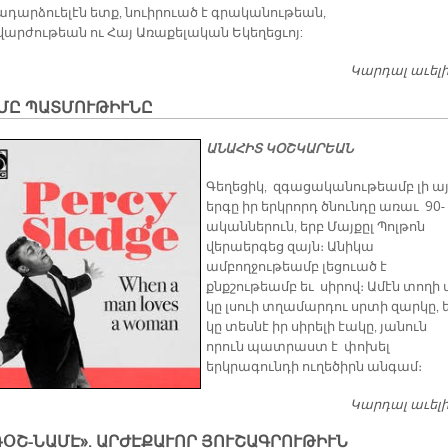
ադարձուելէն ետք, նուիրուած է գրականութեան,
արժութեան ու Հայ Առաքելական Եկեղեցւոյ:
Կարդալ աւել
 ՄԸ ՊԱՏՄՈՒԹԻՒՆԸ
ԱՆԱՀԻՏ ԿՕՇԿԱՐԵԱՆ
Գեղեցիկ, զգացականութեամբ լի ա
երգը իր երկրորդ ծնունդը առաւ 90-
ականներուն, երբ Մայքըլ Պոլթոն
վերաերգեց զայն։ Անիկա
ամբողջութեամբ լեցուած է
քնքշութեամբ եւ սիրով։ Ամէն տողի 
կը լսուի տղամարդու սրտի զարկը, 
կը տեսնէ իր սիրելի էակը, յանուն
որուն պատրաստ է փոխել
երկրագունդի ուղեծիրն անգամ։
Կարդալ աւել
ՕՇ-ՆԱՄԷ». ԱՐԺԷՔԱՒՈՐ ՅՈՒՇԱԳՐՈՒԹԻՒՆ