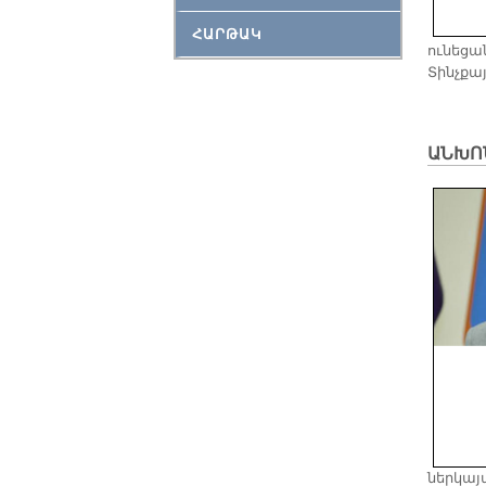
ՀԱՐԹԱԿ
ունեցան
Տինչքայ
ԱՆԽՈ
ներկայ