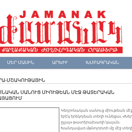
ՄԵՐ ՄԱՍԻՆ
ԱՐԽԻՒ
ԽՄԲԱԳՐԱԿԱՆ
ՐԱ-ՄՇԱԿՈՒԹԱՅԻՆ
ՈՆԱԿԱՆ ՍԱՆՈՒՑ ՄԻՈՒԹԵԱՆ ՄԷՋ ԹԱՏԵՐԱԿԱՆ
ԱՅԱՑՈՒՄ
Կեդրոնական սանուց միութեան մէ
երէկ երեկոյեան տեղի ունեցաւ «Խե
ըլլայ» թատերախաղի կալան։
Խանդավառ մթնոլորտի մը մէջ տեղ