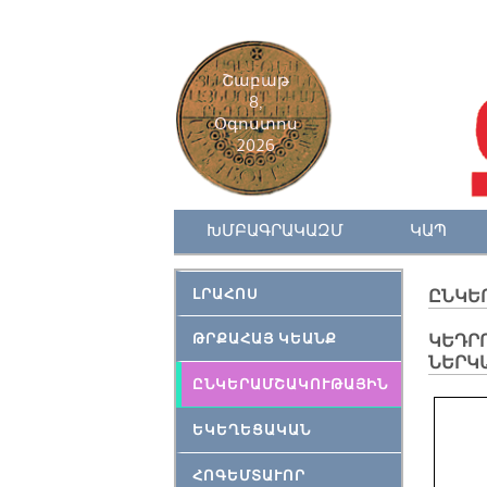
Շաբաթ
8,
Օգոստոս
2026
ԽՄԲԱԳՐԱԿԱԶՄ
ԿԱՊ
ԼՐԱՀՈՍ
ԸՆԿԵ
ԹՐՔԱՀԱՅ ԿԵԱՆՔ
ԿԵԴՐ
ՆԵՐԿ
ԸՆԿԵՐԱՄՇԱԿՈՒԹԱՅԻՆ
ԵԿԵՂԵՑԱԿԱՆ
ՀՈԳԵՄՏԱՒՈՐ