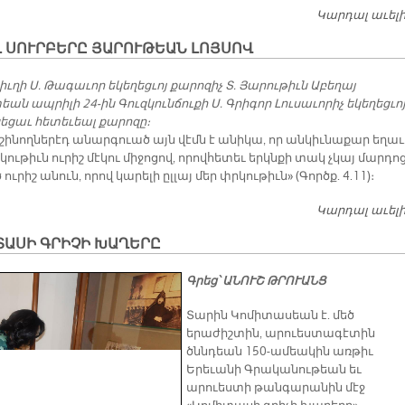
Կարդալ աւել
 ՍՈՒՐԲԵՐԸ ՅԱՐՈՒԹԵԱՆ ԼՈՅՍՈՎ
ւղի Ս. Թագաւոր եկեղեցւոյ քարոզիչ Տ. Յարութիւն Աբեղայ
ն ապրիլի 24-ին Գուզկունճուքի Ս. Գրիգոր Լուսաւորիչ եկեղեցւո
սեցաւ հետեւեալ քարոզը։
 շինողներէդ անարգուած այն վէմն է անիկա, որ անկիւնաքար եղաւ.
կութիւն ուրիշ մէկու միջոցով, որովհետեւ երկնքի տակ չկայ մարդո
ուրիշ անուն, որով կարելի ըլլայ մեր փրկութիւն» (Գործք. 4.11)։
Կարդալ աւել
ՏԱՍԻ ԳՐԻՉԻ ԽԱՂԵՐԸ
Գրեց՝ ԱՆՈՒՇ ԹՐՈՒԱՆՑ
Տարին Կոմիտասեան է. մեծ
երաժիշտին, արուեստագէտին
ծննդեան 150-ամեակին առթիւ
Երեւանի Գրականութեան եւ
արուեստի թանգարանին մէջ