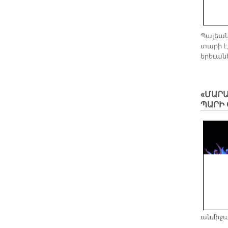
Պալեան
տարի է,
երեւան
«ՄԱՐ
ՊԱՐԻ 
անմիջա