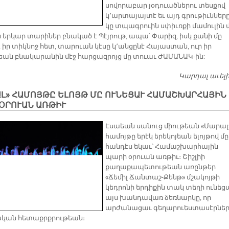
սովորաբար յօդուածներու տեսքով
կ՚արտայայտէ եւ այդ գրութիւններ
կը տպագրուին սփիւռքի մամուլին մ
 երկար տարիներ բնակած է Պէյրութ, ապա՝ Փարիզ, իսկ քանի մը
 իր տիկնոջ հետ, տարուան կէսը կ՚անցընէ Հայաստան, ուր իր
եան բնակարանին մէջ հարցազրոյց մը տուաւ ԺԱՄԱՆԱԿ-ին:
Կարդալ աւել
ԱԼ» ՀԱՄՈՅԹԸ ԵԼՈՅԹ ՄԸ ՈՒՆԵՑԱՒ ՀԱՄԱՇԽԱՐՀԱՅԻՆ
ՕՐՈՒԱՆ ԱՌԹԻՒ
Էսաեան սանուց միութեան «Մարալ
համոյթը երէկ երեկոյեան ելոյթով մը
հանդէս եկաւ՝ Համաշխարհային
պարի օրուան առթիւ։ Շիշլիի
քաղաքապետութեան առընթեր
«Ճեմիլ Ճանտաշ-Քենթ» մշակոյթի
կեդրոնի երդիքին տակ տեղի ունեց
այս խանդավառ ձեռնարկը, որ
արժանացաւ գեղարուեստասէրներ
կան հետաքրքրութեան։