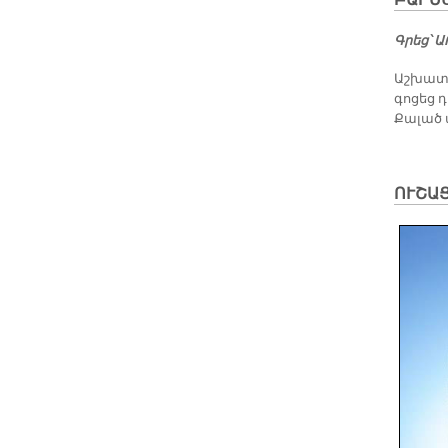
ԲԱՐԵ
Գրեց՝ 
Աշխատա
գոցեց 
Քալած 
ՈՒՇԱ