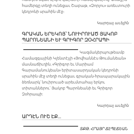
համերգը տեղի ունեցաւ Շաբաթ, «Զորլու» առեւտուրի
կեդրոնի սրահին մէջ։
Կարդալ աւելին
Ի
Պ
ԳՐԱԿԱՆ ԵՐԵԿՈՅ՝ ՆՈՒԻՐՈՒԱԾ ՅԱԿՈԲ
Օ
ՊԱՐՈՆԵԱՆԻ ԵՒ ԳՐԻԳՈՐ ԶՕՀՐԱՊԻ
Մ
Ե
Կազմակերպութեամբ
Հ
Համազգայինի Կլենտէյլի «Յովհաննէս Թումանեան»
ՀԱ
մասնաճիւղին, «Գրիգոր եւ Մարիամ
Ս
Գարամանուկեան» երիտասարդական կեդրոնի
Կ
սրահին մէջ տեղի ունեցաւ գրական-հրապարակային
Մ
ձեռնարկ՝ նուիրուած արեւմտահայ երկու
Ն
տիտաններու՝ Յակոբ Պարոնեանի եւ Գրիգոր
Զօհրապի:
Կարդալ աւելին
Գ
ԵՐ
ԱՐԴԷՆ ՈՒՇ ԷՔ…
Ն
Յ
ՏՔԹ. ՀՐԱՅՐ ՃԷ­ՊԷ­ՃԵԱՆ
Պ