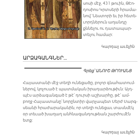
սո­սի մէջ, 431 թուին, Թէո­
դո­սիոս Կրտսե­րի հրա­մա­
նով՝ Նես­տո­րի եւ իր հե­տե­
ւորդ­նե­րուն ա­ղան­դը
քննե­լու ու դա­տա­պար­
տե­լու հա­մար:
Կարդալ աւելին
Տ
Ե
ԱՐՁԱԳԱՆԳՆԵՐ…
Ժ
ՈՒ
Գրեց՝ ԱՆՈՒՇ ԹՐՈՒԱՆՑ
Ե
Ա
Հա­յաս­տա­նի մէջ տե­ղի ու­նե­ցա­ծը, բո­լոր գնա­հա­տում­
Ժ
նե­րով, կո­չուած է պատ­մա­կան ի­րա­դար­ձու­թիւն: Այդ­
(Դ.
պէս ար­ձա­գան­գած է թէ՛ դուր­սի աշ­խար­հը, թէ՛ ամ­
բողջ Հա­յաս­տա­նը՝ նո­րըն­տիր վար­չա­պետ Սերժ Սարգ­
սեա­նի հրա­ժա­րա­կա­նին, որ տե­ղի ու­նե­ցաւ տասն­մէկ
օր տե­ւած խա­ղաղ անհ­նա­զան­դու­թեան շար­ժու­մէն
ետք:
Կարդալ աւելին
Ա