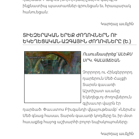
ինքնատիպ պաստառներ գրուեցան եւ հրապարակ
հանուեցան:
Կարդալ աւելին
Թ
Յ
ՏԻԵԶԵՐԱԿԱՆ ԵՐԵՔ ԺՈՂՈՎՆԵՐՆ ՈՒ
ՆԿ
ԵԿԵՂԵՑԱԿԱՆ-ԱԶԳԱՅԻՆ ԺՈՂՈՎՆԵՐԸ (Ե.)
Մ
Ուսումնասիրեց՝ Ա­ԼԵՔՍ
ՍՐԿ. ԳԱ­ԼԱՅ­ՃԵԱՆ
Չորրորդ ու Հինգերրորդ
դարերուն Մեծ Հայքի
Տարօն գաւառի
Աշտիշատ աւանը
Եկեղեցւոյ ժողովներուն
գլխաւոր վայրն էր
դարձած։ Փաւստոս Բիւզանդի վկայութեամբ՝ «Ներսէս
Մեծ գնաց հասաւ Տարօն գաւառի կողմերը եւ իր մօտ
հաւաքեց հայոց աշխարհի բոլոր եպիսկոպոսները։
Կարդալ աւելին
Տ