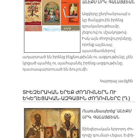
ԱԼԵՔՍ ՍՐԿ. ԳԱԼԱՅՃԵԱՆ
Ազգերը ընդհանրապէս
կը ճանչցուին իրենց
գրականութեամբ,
լեզուով ու մշակոյթով։
Իսկ այն ժողովուրդները,
որոնք այլեւայլ
պատճառներով
աղարտած են իրենց ինքնութիւնն ու ազգութիւնը, չեն
կրցած պահել ու պահպանել իրենց ազգութիւնը,
դատապարտուած են ձուլումի։
Կարդալ աւելին
«Ե
ՄՆ
ՏԻԵԶԵՐԱԿԱՆ ԵՐԵՔ ԺՈՂՈՎՆԵՐՆ ՈՒ
ՀԱ
ԵԿԵՂԵՑԱԿԱՆ-ԱԶԳԱՅԻՆ ԺՈՂՈՎՆԵՐԸ (Դ.)
Ո՛
ՀԱ
Ուսումնասիրեց՝ ԱԼԵՔՍ
ՀԱ
ՍՐԿ. ԳԱԼԱՅՃԵԱՆ
Տիե­զե­րա­կան եր­րորդ Ժո­
ղո­վը գու­մար-ւե­ցաւ Ե­փե­