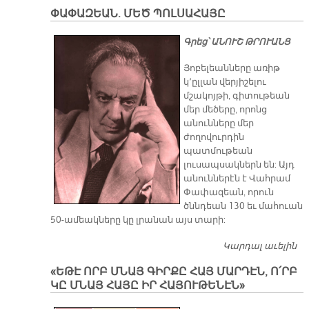
Ե
ՓԱՓԱԶԵԱՆ. ՄԵԾ ՊՈԼՍԱՀԱՅԸ
Ժ
ՈՒ
Գրեց՝ ԱՆՈՒՇ ԹՐՈՒԱՆՑ
Ե
Ա
Յոբելեանները առիթ
Ժ
կ՚ըլլան վերյիշելու
(Ե.
մշակոյթի, գիտութեան
մեր մեծերը, որոնց
անունները մեր
ժողովուրդին
պատմութեան
լուսապսակներն են: Այդ
անուններէն է Վահրամ
Փափազեան, որուն
ծննդեան 130 եւ մահուան
50-ամեակները կը լրանան այս տարի:
Կարդալ աւելին
Փ
Մ
«ԵԹԷ ՈՐԲ ՄՆԱՅ ԳԻՐՔԸ ՀԱՅ ՄԱՐԴԷՆ, Ո՛ՐԲ
Պ
ԿԸ ՄՆԱՅ ՀԱՅԸ ԻՐ ՀԱՅՈՒԹԵՆԷՆ»