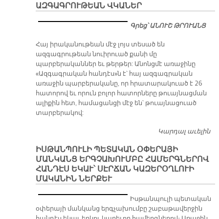
ԱԶԳԱԳՐՈՒԹԵԱՆ ՎԿԱՆԵՐ
Գրեց՝ ԱՆՈՒՇ ԹՐՈՒԱՆՑ
​Հայ իրականութեան մէջ լոյս տեսած են
ազգագրութեան նուիրուած քանի մը
պարբերականներ եւ թերթեր: Անոնցմէ առաջինը
«Ազգագրական հանդէս»ն է՝ հայ ազգագրական
առաջին պարբերականը, որ հրատարակուած է 26
հատորով եւ որուն բոլոր հատորները թուայնացման
ալիքին հետ, համացանցի մէջ են՝ թուայնացուած
տարբերակով:
Կարդալ աւելին
Ա
Վ
ԻՍԹԱՆՊՈՒԼԻ ՊԵՏԱԿԱՆ ՕՓԵՐԱՅԻ
ՄԱՆԿԱՆՑ ԵՐԳՉԱԽՈՒՄԲԸ ՀԱՄԵՐԳՆԵՐՈՎ
ՀԱՆԴԷՍ ԵԿԱՒ՝ ՍԷՐՃԱՆ ԿԱԶԵՐՕՂԼՈՒԻ
ՄԱԿԱՆԻՆ ՆԵՐՔԵՒ
Իսթանպուլի պետական
օփերայի մանկանց երգչախումբը շաբաթավերջին
հանդէս եկաւ երկու կարեւոր համերգներով։ Առաջին