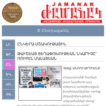
Ուրբաթ
7,
Օգոստոս
2026
☰ Ընտրացանկ
ԸՆԿԵՐԱ-ՄՇԱԿՈՒԹԱՅԻՆ
ԼՐԱՀՈՍ
ԹԱՒՇԵԱՅ ՅԵՂԱՓՈԽՈՒԹԵԱՆ ՆԿԱՐԻՉԸ՝
ԹՐՔԱՀԱՅ ԿԵԱՆՔ
ՌՈՒԲԷՆ ՄԱԼԱՅԵԱՆ
ԸՆԿԵՐԱՄՇԱԿՈՒԹԱՅԻՆ
Գրեց՝ ԱՆՈՒՇ ԹՐՈՒԱՆՑ
ԵԿԵՂԵՑԱԿԱՆ
Հայաստանի համար
շատ կարեւոր այս
ՀՈԳԵՄՏԱՒՈՐ
օրերուն ստեղծուեցան
խորհրդանիշներ, որոնք
ՀԱՐԹԱԿ
յեղափոխութեան
անբաժանելի մասը
դարձան: Բազում խորհրդանիշներու կարգին