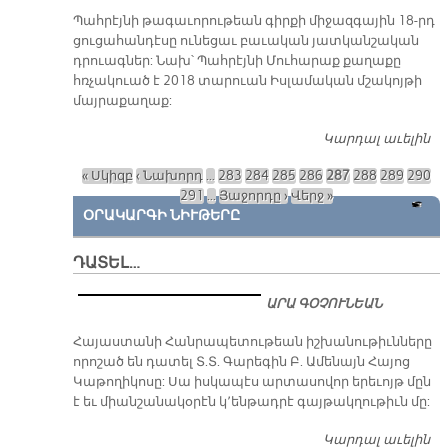
ԵՒ
Պահրէյնի թագաւորութեան գիրքի միջազգային 18-րդ
Զ
ցուցահանդէսը ունեցաւ բաւական յատկանշական
դրուագներ: Նախ՝ Պահրէյնի Մուհարաք քաղաքը
հռչակուած է 2018 տարուան Իսլամական մշակոյթի
մայրաքաղաք:
Կարդալ աւելին
Ար
Ու
« Սկիզբ
‹ Նախորդ
…
283
284
285
286
287
288
289
290
Էք
Էջեր
291
…
Յաջորդը ›
Վերջ »
ՕՐԱԿԱՐԳԻ ՆԻՒԹԵՐԸ
ԴԱՏԵԼ…
ԱՐԱ ԳՕՉՈՒՆԵԱՆ
​Հայաստանի Հանրապետութեան իշխանութիւնները
որոշած են դատել Տ.Տ. Գարեգին Բ. Ամենայն Հայոց
Կաթողիկոսը: Սա իսկապէս արտասովոր երեւոյթ մըն
է եւ միանշանակօրէն կ՚ենթադրէ գայթակղութիւն մը:
Կարդալ աւելին
Դ