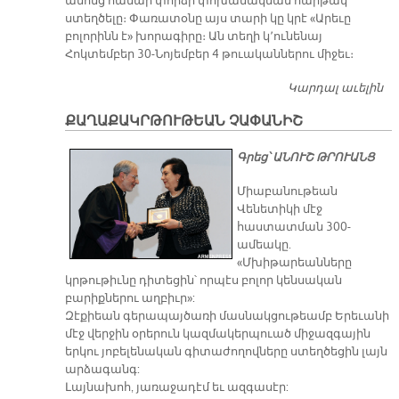
անոնց համար փորձի փոխանակման հարթակ
ստեղծելը։ Փառատօնը այս տարի կը կրէ «Արեւը
բոլորինն է» խորագիրը։ Ան տեղի կ՚ունենայ
Հոկտեմբեր 30-Նոյեմբեր 4 թուականներու միջեւ։
Կարդալ աւելին
«Ն
Մ
ՔԱՂԱՔԱԿՐԹՈՒԹԵԱՆ ՉԱՓԱՆԻՇ
ԹԱ
Փ
Գրեց՝ ԱՆՈՒՇ ԹՐՈՒԱՆՑ
Միաբանութեան
Վենետիկի մէջ
հաստատման 300-
ամեակը.
«Մխիթարեանները
կրթութիւնը դիտեցին՝ որպէս բոլոր կենսական
բարիքներու աղբիւր»:
Զէքիեան գերապայծառի մասնակցութեամբ Երեւանի
մէջ վերջին օրերուն կազմակերպուած միջազգային
երկու յոբելենական գիտաժողովները ստեղծեցին լայն
արձագանգ:
Լայնախոհ, յառաջադէմ եւ ազգասէր: