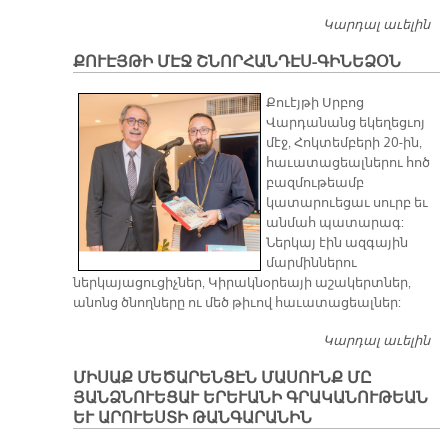
Կարդալ աւելին
Ք
Չ
ՔՈՒԷՅԹԻ ՄԷՋ ՇՆՈՐՀԱՆԴԷՍ-ԳԻՆԵՁՕՆ
Քուէյթի Սրբոց
Վարդանանց եկեղեցւոյ
մէջ, Հոկտեմբերի 20-ին,
հաւատացեալներու հոծ
բազմութեամբ
կատարուեցաւ սուրբ եւ
անմահ պատարագ:
Ներկայ էին ազգային
մարմիններու
ներկայացուցիչներ, Կիրակնօրեայի աշակերտներ,
անոնց ծնողները ու մեծ թիւով հաւատացեալներ:
Կարդալ աւելին
ՔՈ
ՇՆ
ՄԻՍԱՔ ՄԵԾԱՐԵՆՑԷՆ ՄԱՍՈՒՆՔ ՄԸ
Գ
ՅԱՆՁՆՈՒԵՑԱՒ ԵՐԵՒԱՆԻ ԳՐԱԿԱՆՈՒԹԵԱՆ
ԵՒ ԱՐՈՒԵՍՏԻ ԹԱՆԳԱՐԱՆԻՆ