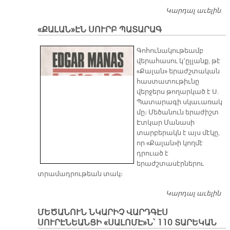
Կարդալ աւելին
ԵՐ
Ո
«ՔԱԼԱՆ»ԷՆ ՍՈՒՐԲ ՊԱՏԱՐԱԳ
Ք
Ե
Գոհունակութեամբ
վերահասու կ՚ըլլանք, թէ
«Քալան» երաժշտական
հաստատութիւնը
վերջերս թողարկած է Ս.
Պատարագի սկաւառակ
մը։ Մեծանուն երաժիշտ
Էտկար Մանասի
տարբերակն է այս մէկը,
որ «Քալան»ի կողմէ
դրուած է
երաժշտասէրներու
տրամադրութեան տակ։
Կարդալ աւելին
«Ք
Ս
ՄԵԾԱՆՈՒՆ ՆԿԱՐԻՉ ՎԱՐԴԳԷՍ
Պ
ՍՈՒՐԷՆԵԱՆՑԻ «ՍԱԼՈՄԷ»Ն՝ 110 ՏԱՐԵԿԱՆ