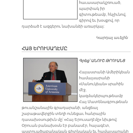
հաւասարակշռուած,
պարփակ իր
գիտութեամբ, հնչիւնով,
գիրով եւ խօսքով, որ
դարձած է ազգերու նախանձի առարկայ:
Կարդալ աւելին
ԹԱ
ՄԱ
ՀԱՅ ԵՐՈՒՍԱՂԷՄԸ
Չ
ՏՕ
Գրեց՝ ԱՆՈՒՇ ԹՐՈՒԱՆՑ
ՀՈ
ՏԵ
Հայաստանի Ամերիկեան
Բ
համալսարանի
14
«Մանուկեան» սրահին
Մ
մէջ,
ՀԱ
կազմակերպութեամբ
Յ
Հայ Մատենագրութեան
ԼԵ
թուանշանային գրադարանի, անցեալ
ԶՈ
շաբաթավերջին տեղի ունեցաւ հանրային
դասախօսութիւն մը՝ «Հայ Երուսաղէմը» նիւթով:
Օրուան բանախօսն էր բանասէր, հայագէտ,
աստուածաբանական գիտնական եւ համալսարանի