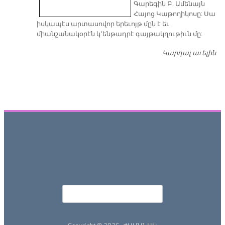
Գարեգին Բ. Ամենայն
Հայոց Կաթողիկոսը: Սա
իսկապէս արտասովոր երեւոյթ մըն է եւ
միանշանակօրէն կ՚ենթադրէ գայթակղութիւն մը:
Կարդալ աւելին
Դ
Որոնել
Search form