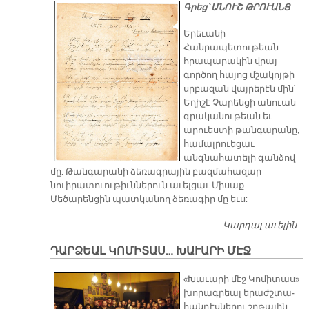
Գրեց՝ ԱՆՈՒՇ ԹՐՈՒԱՆՑ
Երեւանի
Հանրապետութեան
հրապարակին վրայ
գործող հայոց մշակոյթի
սրբազան վայրերէն մին՝
Եղիշէ Չարենցի անուան
գրականութեան եւ
արուեստի թանգարանը,
համալրուեցաւ
անգնահատելի գանձով
մը: Թանգարանի ձեռագրային բազմահազար
նուիրատուութիւններուն աւելցաւ Միսաք
Մեծարենցին պատկանող ձեռագիր մը եւս:
Կարդալ աւելին
Մ
Մ
ԴԱՐՁԵԱԼ ԿՈՄԻՏԱՍ… ԽԱՒԱՐԻ ՄԷՋ
ՄԱ
Յ
«Խա­ւա­րի մէջ Կո­մի­տաս»
Ե
խո­րագ­րեալ ե­րաժշ­տա­
Գ
հան­դէս­նե­րու շղթա­յին
ԵՒ