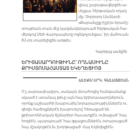
վրայ շա­բա­թա­վեր­ջին ա­
Թ
ւել­ցաւ հեր­թա­կան օ­ղակ
մը։ Չոր­րորդ Լե­ւեն­տի
«Քա­րան­լըք իշ­լէր» ե­րաժշ­
տու­թեան տան մէջ կազ­մա­կեր­պուած հեր­թա­կան հա­
մեր­գով Մեծ Վար­դա­պե­տը ո­գե­կո­չուե­ցաւ՝ իր մա­հուան
82-րդ տա­րե­լի­ցին առ­թիւ։
Կարդալ աւելին
Դ
Կ
ԵՐԻՏԱՍԱՐԴՈՒԹԻՒՆԸ՝ ՈՂՆԱՍԻՒՆԸ
Խ
ՔՐԻՍՏՈՍԱՀԱՍՏԱՏ ԵԿԵՂԵՑՒՈՅ
Մ
ԱԼԵՔՍ ՍՐԿ. ԳԱԼԱՅՃԵԱՆ
Ո՛չ սարսափազդու, սակայն մտահոգիչ հանգամանք
սկսած է ստանալ թիւը այն հայ երիտասարդներուն,
որոնք աշխարհի խաբուսիկ նորարարութիւններէն ու
զեղխ հաճոյքներէն խաբուելով՝ հեռացած են
քրիստոնէական ճշմարիտ հաւատքէն, ուծացած՝ հայ
հոգիէն, պարպուած՝ հայ զգացումներէն, օտարացած՝
հայ մշակոյթէն եւ խորթացած՝ Հայ Եկեղեցիէն։