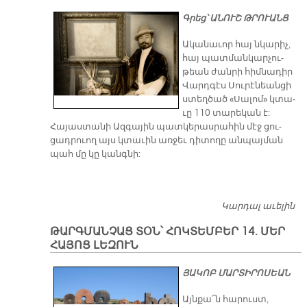
Գրեց՝ ԱՆՈՒՇ ԹՐՈՒԱՆՑ
Ա­կա­նա­ւոր հայ նկա­րիչ,
հայ պատ­ման­կար­չու­
թեան ժան­րի հիմ­նա­դիր
Վարդ­գէս Սու­րէ­նեան­ցի
ստեղ­ծած «Սա­լո­մ» կտա­
ւը 110 տա­րե­կան է:
Հա­յաս­տա­նի Ազ­գա­յին պատ­կե­րաս­րա­հին մէջ ցու­
ցադ­րուող այս կտա­ւին առ­ջեւ դի­տո­ղը ան­պայ­ման
պահ մը կը կանգ­նի:
Կարդալ աւելին
Մ
Ն
ԹԱՐԳ­ՄԱՆ­ՉԱՑ ՏՕՆ՝ ՀՈԿ­ՏԵՄ­ԲԵՐ 14. ՄԵՐ
Վ
ՀԱ­ՅՈՑ ԼԵ­ԶՈՒՆ
Ս
«Ս
ՅԱ­ԿՈԲ ՄԱՐ­ՏԻ­ՐՈ­ՍԵԱՆ
11
Այնքա՜ն հարուստ,