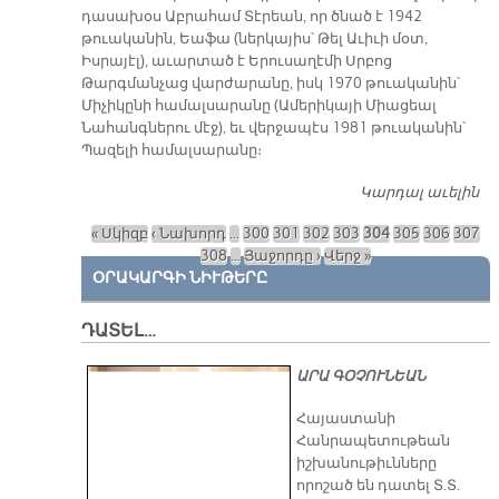
դասախօս Աբրահամ Տէրեան, որ ծնած է 1942
թուականին, Եաֆա (ներկայիս՝ Թել Աւիւի մօտ,
Իսրայէլ), աւարտած է Երուսաղէմի Սրբոց
Թարգմանչաց վարժարանը, իսկ 1970 թուականին՝
Միչիկընի համալսարանը (Ամերիկայի Միացեալ
Նահանգներու մէջ), եւ վերջապէս 1981 թուականին՝
Պազելի համալսարանը։
Կարդալ աւելին
Հ
Ե
« Սկիզբ
‹ Նախորդ
…
300
301
302
303
304
305
306
307
Էջեր
308
…
Յաջորդը ›
Վերջ »
ՕՐԱԿԱՐԳԻ ՆԻՒԹԵՐԸ
ԴԱՏԵԼ…
ԱՐԱ ԳՕՉՈՒՆԵԱՆ
​Հայաստանի
Հանրապետութեան
իշխանութիւնները
որոշած են դատել Տ.Տ.