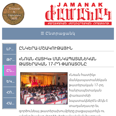
Շաբաթ
8,
Օգոստոս
2026
☰ Ընտրացանկ
ԸՆԿԵՐԱ-ՄՇԱԿՈՒԹԱՅԻՆ
ԼՐԱՀՈՍ
«ՆՌԱՆ ՀԱՏԻԿ» ՄԱՆԿԱՊԱՏԱՆԵԿԱՆ
ԹՐՔԱՀԱՅ ԿԵԱՆՔ
ԹԱՏԵՐԱԿԱՆ 17-ՐԴ ՓԱՌԱՏՕՆԸ
ԸՆԿԵՐԱՄՇԱԿՈՒԹԱՅԻՆ
«Նռան հատիկ»
մանկապատանեկան
ԵԿԵՂԵՑԱԿԱՆ
թատերական 17-րդ
հանրապետական
ՀՈԳԵՄՏԱՒՈՐ
փառատօնի
նպատակներէն մէկն է
ՀԱՐԹԱԿ
տաղանդաւոր եւ
գործունեայ թատերախումբերը բացայայտելն ու