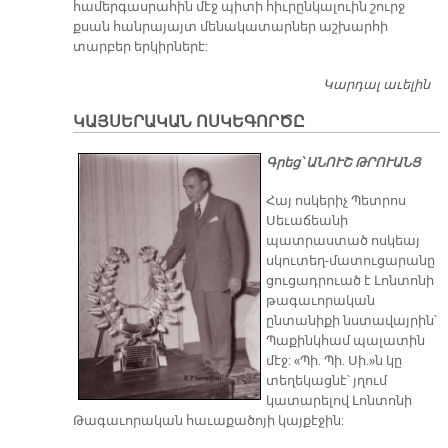
համերգասրահին մէջ պիտի հիւրընկալուին շուրջ
քսան հանրայայտ մենակատարներ աշխարհի
տարբեր երկիրներէ:
Կարդալ աւելին
Ե
Մ
ԿԱՅՍԵՐԱԿԱՆ ՈՍԿԵԳՈՐԾԸ
Հ
Գրեց՝ ԱՆՈՒՇ ԹՐՈՒԱՆՑ
Հայ ոսկերիչ Պետրոս
Սեւաճեանի
պատրաստած ոսկեայ
սկուտեղ-մատուցարանը
ցուցադրուած է Լոնտոնի
թագաւորական
ընտանիքի նստավայրին՝
Պաքինկհամ պալատին
մէջ: «Պի. Պի. Սի.»ն կը
տեղեկացնէ՝ յղում
կատարելով Լոնտոնի
Թագաւորական հաւաքածոյի կայքէջին: