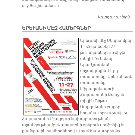
մէջ Յուլիս ամսուն:
Կարդալ աւելին
Գ
77
ԵՐԵՒԱՆԻ ՄԷՋ ՀԱՄԵՐԳՆԵՐ
Ա
Երեւանի մէջ Սեպետմբեր
11-Հոկտեմբեր 27
թուականներուն միջեւ
տեղի կ՚ունենայ
Երաժշտական
միջազգային 11-րդ
փառատօնը։ Երեւանեան
փառատօնը
կ՚իրականացուի
Հայաստանի Առաջին
տիկին Ռիթա
Սարգսեանի բարձր
հովանաւորութեամբ եւ
Հայաստանի Մշակոյթի նախարարութեան
աջակցութեամբ։ Փառատօնի օրերուն սիմֆոնիկ եւ
քամերային համերգներով «Արամ Խաչատրեան»