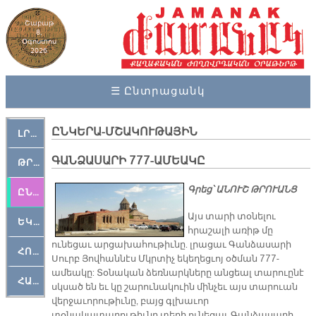
Շաբաթ
8,
Օգոստոս
2026
☰ Ընտրացանկ
ԸՆԿԵՐԱ-ՄՇԱԿՈՒԹԱՅԻՆ
ԼՐԱՀՈՍ
ԳԱՆՁԱՍԱՐԻ 777-ԱՄԵԱԿԸ
ԹՐՔԱՀԱՅ ԿԵԱՆՔ
Գրեց՝ ԱՆՈՒՇ ԹՐՈՒԱՆՑ
ԸՆԿԵՐԱՄՇԱԿՈՒԹԱՅԻՆ
Այս տարի տօնելու
ԵԿԵՂԵՑԱԿԱՆ
հրաշալի առիթ մը
ունեցաւ արցախահութիւնը. լրացաւ Գանձասարի
ՀՈԳԵՄՏԱՒՈՐ
Սուրբ Յովհաննէս Մկրտիչ եկեղեցւոյ օծման 777-
ամեակը: Տօնական ձեռնարկները անցեալ տարուընէ
ՀԱՐԹԱԿ
սկսած են եւ կը շարունակուին մինչեւ այս տարուան
վերջաւորութիւնը, բայց գլխաւոր
տօնակատարութիւնը տեղի ունեցաւ Գանձասարի