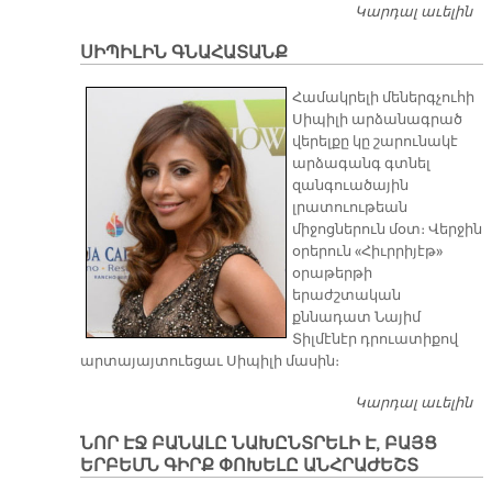
Կարդալ աւելին
Կ
Ո
ՍԻՊԻԼԻՆ ԳՆԱՀԱՏԱՆՔ
Համակրելի մեներգչուհի
Սիպիլի արձանագրած
վերելքը կը շարունակէ
արձագանգ գտնել
զանգուածային
լրատուութեան
միջոցներուն մօտ։ Վերջին
օրերուն «Հիւրրիյէթ»
օրաթերթի
երաժշտական
քննադատ Նայիմ
Տիլմէնէր դրուատիքով
արտայայտուեցաւ Սիպիլի մասին։
Կարդալ աւելին
ՍԻ
Գ
ՆՈՐ ԷՋ ԲԱՆԱԼԸ ՆԱԽԸՆՏՐԵԼԻ Է, ԲԱՅՑ
ԵՐԲԵՄՆ ԳԻՐՔ ՓՈԽԵԼԸ ԱՆՀՐԱԺԵՇՏ