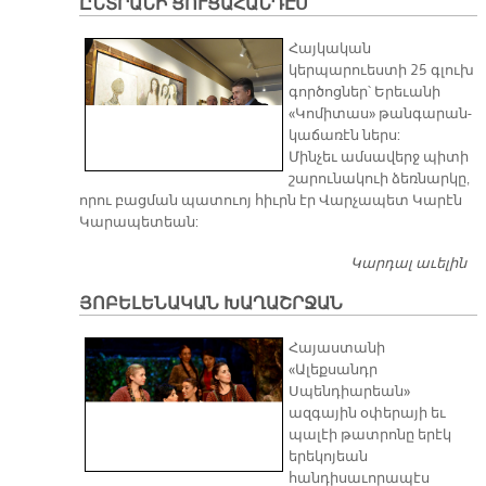
ԸՆՏՐԱՆԻ ՑՈՒՑԱՀԱՆԴԷՍ
Հայկական
կերպարուեստի 25 գլուխ
գործոցներ՝ Երեւանի
«Կոմիտաս» թանգարան-
կաճառէն ներս:
Մինչեւ ամսավերջ պիտի
շարունակուի ձեռնարկը,
որու բացման պատուոյ հիւրն էր Վարչապետ Կարէն
Կարապետեան:
Կարդալ աւելին
Ը
Ց
ՅՈԲԵԼԵՆԱԿԱՆ ԽԱՂԱՇՐՋԱՆ
Հայաստանի
«Ալեքսանդր
Սպենդիարեան»
ազգային օփերայի եւ
պալէի թատրոնը երէկ
երեկոյեան
հանդիսաւորապէս