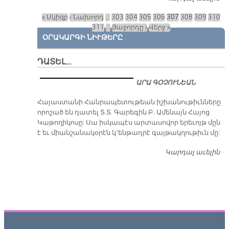
Հ
« Սկիզբ
‹ Նախորդ
…
303
304
305
306
307
308
309
310
Էջեր
311
…
Յաջորդը ›
Վերջ »
ՕՐԱԿԱՐԳԻ ՆԻՒԹԵՐԸ
ԴԱՏԵԼ…
ԱՐԱ ԳՕՉՈՒՆԵԱՆ
​Հայաստանի Հանրապետութեան իշխանութիւնները
որոշած են դատել Տ.Տ. Գարեգին Բ. Ամենայն Հայոց
Կաթողիկոսը: Սա իսկապէս արտասովոր երեւոյթ մըն
է եւ միանշանակօրէն կ՚ենթադրէ գայթակղութիւն մը:
Կարդալ աւելին
Դ