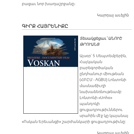
բացաւ նոր խաղաշրջանը։
Կարդալ աւելին
Յ
Խ
ԳԻՐՔ ՀԱՅՐԵՆԻՔԸ
Տեսակցեցաւ՝ ԱՆՈՒՇ
ԹՐՈՒԱՆՑ
Այսօր՝ 5 Սեպտեմբերին,
Հայկական
բարեգործական
ընդհանուր միութեան
(ՀԲԸՄ - AGBU) Լոնտոնի
մասնաճիւղի
նախաձեռնութեամբ
Լոնտոնի «Սոհօ»
պանդոկի
ցուցադրութիւններու
սրահին մէջ կը կայանայ
«Ոսկան Երեւանցի» շարժանկարի ցուցադրութիւնը:
Կարդալ աւելին
Գ