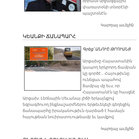
ծիրան» միջազգային
փառատօնի տնօրէնի
պաշտօնէն։
Կարդալ աւելին
Յ.
Խ
ԿԵԱՆՔԻ ՃԱՆԱՊԱՐՀ
Հ
Գրեց՝ ԱՆՈՒՇ ԹՐՈՒԱՆՑ
Արցախը Հայաստանին
կապող երկրորդ ճամբան
կը գործէ… Հայութիւնը
ունեցաւ ապահով
ճամբայ մը եւս, որ
Հայաստանէն կը հասցնէ
Արցախ: Լեռնային Սեւանայ լիճի երկայնքով
եզրագծուող ինքնաշարժներու երթեւեկելի գեղեցիկ
ճանապարհը իրականութիւն դարձած է համայն
հայութեան նուիրատուութեամբ եւ կամքով:
Կարդալ աւելին
Կ
Ճ