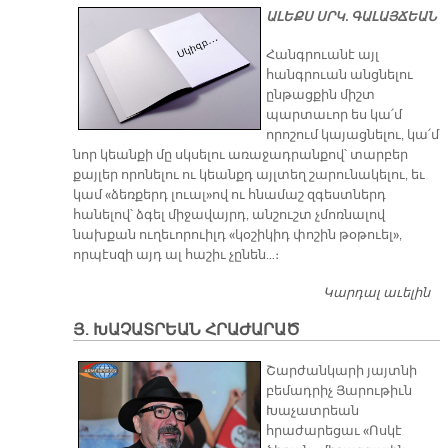
ԱԼԵՔՍ ՍՐԿ. ԳԱԼԱՅՃԵԱՆ
Հանգրուանէ այլ
հանգրուան անցնելու
ընթացքին միշտ
պարտաւոր ես կա՛մ
որոշում կայացնելու, կա՛մ
նոր կեանքի մը սկսելու առաջադրանքով՝ տարբեր
քայլեր որոնելու ու կեանքդ այլտեղ շարունակելու, եւ
կամ «ձեռքերդ լուալ»ով ու հնամաշ զգեստներդ
հանելով՝ ձգել միջավայրդ, անշուշտ չմոռնալով
նախքան ուղեւորուիլդ «կօշիկիդ փոշին թօթուել»,
որպէսզի այդ ալ հաշիւ չընեն…։
Կարդալ աւելին
ՆՈ
Բ
Յ. ԽԱՉԱՏՐԵԱՆ ՀՐԱԺԱՐԱԾ
Ն
Է,
Շարժանկարի յայտնի
Ե
բեմադրիչ Յարութիւն
Գ
Խաչատրեան
Փ
հրաժարեցաւ «Ոսկէ
Ա