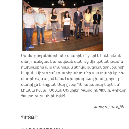
Սա­մա­թիոյ «Ա­ճա­ռեան» սրա­հին մէջ ե­րէկ ե­րե­կո­յեան
տե­ղի ու­նե­ցաւ Սա­հա­կեան սա­նուց միու­թեան թա­տե­
րա­խում­բին այս տա­րուան ներ­կա­յա­ցում­նե­րու շար­քի
կա­լան։ Միու­թեան թա­տե­րա­խում­բը այս տա­րի կը բե­
մադ­րէ «Այս ալ իմ կինս է» խո­րագ­րեալ խա­ղը, ո­րու բե­
մադ­րիչն է Վոլ­քան Սա­րըէօզ։ Դե­րա­կա­տար­ներն են՝
Լիա­նա Իւ­նալ, Սե­ւան Սել­վի­լէր, Գա­րօ­լին Պեն­լի, Գրի­գոր
Պա­լօղ­լու եւ Սե­լին Իլ­կէն։
Կարդալ աւելին
Թ
Ն
ՊԷՏՔԸ