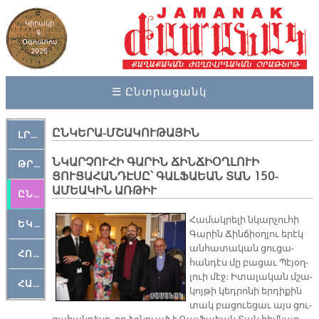
Կիրակի
9,
Օգոստոս
2026
☰ Ընտրացանկ
ԸՆԿԵՐԱ-ՄՇԱԿՈՒԹԱՅԻՆ
ԼՐԱՀՈՍ
ՆԿԱՐՉՈՒՀԻ ԳԱՐԻՆ ՃԻՆՃԻՕՂԼՈՒԻ
ԹՐՔԱՀԱՅ ԿԵԱՆՔ
ՑՈՒՑԱՀԱՆԴԷՍԸ՝ ԳԱԼՖԱԵԱՆ ՏԱՆ 150-
ԱՄԵԱԿԻՆ ԱՌԹԻՒ
ԸՆԿԵՐԱՄՇԱԿՈՒԹԱՅԻՆ
Հա­մակ­րե­լի նկար­չու­հի
ԵԿԵՂԵՑԱԿԱՆ
Գա­րին Ճին­ճիօղ­լու ե­րէկ
ան­հա­տա­կան ցու­ցա­
ՀՈԳԵՄՏԱՒՈՐ
հան­դէս մը բա­ցաւ Պէ­յօղ­
լուի մէջ։ Ի­տա­լա­կան մշա­
ՀԱՐԹԱԿ
կոյ­թի կեդ­րո­նի եր­դի­քին
տակ բա­ցուե­ցաւ այս ցու­