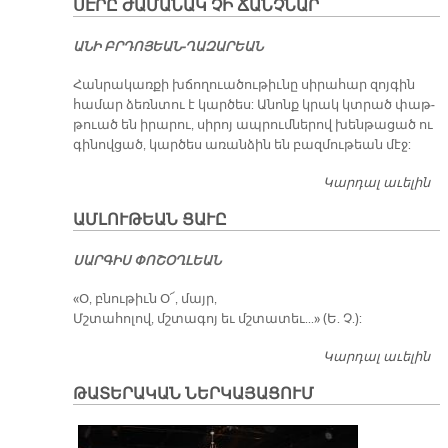
ՍԷՐԸ ԺԱՄԱՆԱԿ ՉԻ ՃԱՆՉՆԱՐ
Ա­ՆԻ ԲՐԴՈ­ՅԵԱՆ-ՂԱ­ԶԱ­ՐԵԱՆ
Հան­րա­կառ­քի խճո­ղուա­ծու­թիւ­նը սի­րա­հար զոյ­գին
հա­մար ձեռն­տու է կար­ծես: Ա­նոնք կրակ կտրած փաթ­
թուած են ի­րա­րու, սի­րոյ ապ­րում­նե­րով խեն­թա­ցած ու
գի­նով­ցած, կար­ծես ա­ռան­ձին են բազ­մու­թեան մէջ:
Կարդալ աւելին
Ս
Ժ
ԱՄԼՈՒԹԵԱՆ ՑԱՒԸ
ՉԻ
Ճ
ՍԱՐԳԻՍ ՓՈՇՕՂԼԵԱՆ
​«Օ, բնու­թիւն Օ՜, մայր,
Մշտահ­ոլ­ով, մշտագ­ոյ եւ մշտատ­եւ...» (Ե. Չ.):
Կարդալ աւելին
Ա
Ց
ԹԱՏԵՐԱԿԱՆ ՆԵՐԿԱՅԱՑՈՒՄ