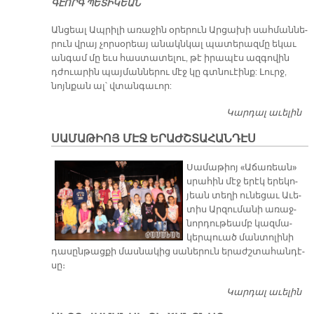
ԳԷՈՐԳ ՊԵՏԻԿԵԱՆ
Ձ
ՀԱ
​Ան­ցեալ Ապ­րի­լի ա­ռա­ջին օ­րե­րուն Ար­ցա­խի սահ­ման­նե­
ԵՒ
րուն վրայ չոր­սօ­րեայ ա­նակն­կալ պա­տե­րազ­մը ե­կաւ
Ա
ան­գամ մը եւս հաս­տա­տե­լու, թէ ի­րա­պէս ազ­գո­վին
ՓՈ
դժուա­րին պայ­ման­նե­րու մէջ կը գտնուէինք: Լուրջ,
նոյն­քան ալ՝ վտան­գա­ւոր:
Կարդալ աւելին
ՀԱ
Հ
ՍԱՄԱԹԻՈՅ ՄԷՋ ԵՐԱԺՇՏԱՀԱՆԴԷՍ
Կ
Սա­մա­թիոյ «Ա­ճա­ռեան»
սրա­հին մէջ ե­րէկ ե­րե­կո­
յեան տե­ղի ու­նե­ցաւ Ա­ւե­
տիս Ար­զու­մա­նի ա­ռաջ­
նոր­դու­թեամբ կազ­մա­
կեր­պուած ման­տո­լի­նի
դա­սըն­թաց­քի մաս­նա­կից սա­նե­րուն ե­րաժշ­տա­հան­դէ­
սը։
Կարդալ աւելին
Ս
Ե