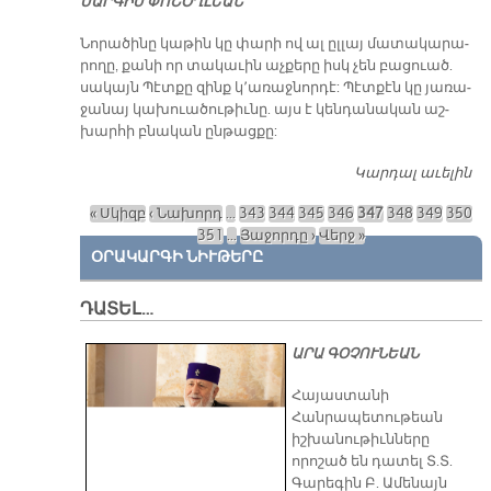
ՍԱՐԳԻՍ ՓՈՇՕՂԼԵԱՆ
​Նո­րա­ծի­նը կա­թին կը փա­րի ով ալ ըլ­լայ մա­տա­կա­րա­
րո­ղը, քա­նի որ տա­կա­ւին աչ­քե­րը իսկ չեն բա­ցուած.
սա­կայն Պէտ­քը զինք կ՚ա­ռաջ­նոր­դէ: Պէտ­քէն կը յա­ռա­
ջա­նայ կա­խուա­ծու­թիւ­նը. այս է կեն­դա­նա­կան աշ­
խար­հի բնա­կան ըն­թաց­քը:
Կարդալ աւելին
Պ
« Սկիզբ
‹ Նախորդ
…
343
344
345
346
347
348
349
350
Էջեր
351
…
Յաջորդը ›
Վերջ »
ՕՐԱԿԱՐԳԻ ՆԻՒԹԵՐԸ
ԴԱՏԵԼ…
ԱՐԱ ԳՕՉՈՒՆԵԱՆ
​Հայաստանի
Հանրապետութեան
իշխանութիւնները
որոշած են դատել Տ.Տ.
Գարեգին Բ. Ամենայն