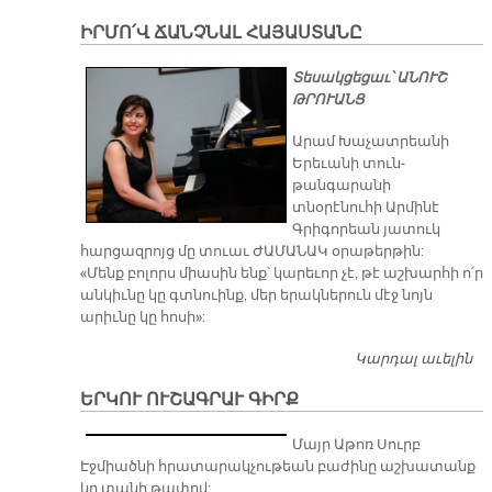
Ա
ԻՐՄՈ՛Վ ՃԱՆՉՆԱԼ ՀԱՅԱՍՏԱՆԸ
​Տեսակցեցաւ՝ ԱՆՈՒՇ
ԹՐՈՒԱՆՑ
Արամ Խաչատրեանի
Երեւանի տուն-
թանգարանի
տնօրէնուհի Արմինէ
Գրիգորեան յատուկ
հարցազրոյց մը տուաւ ԺԱՄԱՆԱԿ օրաթերթին:
«Մենք բոլորս միասին ենք՝ կարեւոր չէ, թէ աշխարհի ո՛ր
անկիւնը կը գտնուինք, մեր երակներուն մէջ նոյն
արիւնը կը հոսի»:
Կարդալ աւելին
ԻՐ
Ճ
ԵՐԿՈՒ ՈՒՇԱԳՐԱՒ ԳԻՐՔ
Հ
Մայր Աթոռ Սուրբ
Էջմիածնի հրատարակչութեան բաժինը աշխատանք
կը տանի թափով: