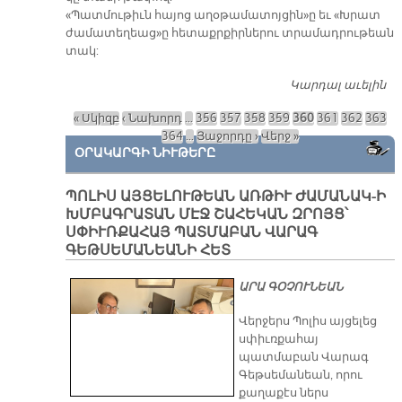
«Պատմութիւն հայոց աղօթամատոյցին»ը եւ «Խրատ
ժամատեղեաց»ը հետաքրքիրներու տրամադրութեան
տակ:
Կարդալ աւելին
Ե
Ո
« Սկիզբ
‹ Նախորդ
…
356
357
358
359
360
361
362
363
Գ
Էջեր
364
…
Յաջորդը ›
Վերջ »
ՕՐԱԿԱՐԳԻ ՆԻՒԹԵՐԸ
ՊՈԼԻՍ ԱՅՑԵԼՈՒԹԵԱՆ ԱՌԹԻՒ ԺԱՄԱՆԱԿ-Ի
ԽՄԲԱԳՐԱՏԱՆ ՄԷՋ ՇԱՀԵԿԱՆ ԶՐՈՅՑ՝
ՍՓԻՒՌՔԱՀԱՅ ՊԱՏՄԱԲԱՆ ՎԱՐԱԳ
ԳԵԹՍԵՄԱՆԵԱՆԻ ՀԵՏ
ԱՐԱ ԳՕՉՈՒՆԵԱՆ
Վերջերս Պոլիս այցելեց
սփիւռքահայ
պատմաբան Վարագ
Գեթսեմանեան, որու
քաղաքէս ներս