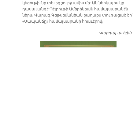
կեցութիւնը տեւեց շուրջ ամիս մը։ Ան ներկայիս կը
դասաւանդէ Պէյրութի Ամերիկեան համալսարանէն
ներս։ Վարագ Գեթսեմանեան քաղաքս փութացած էր՝
«Սապանճը» համալսարանի հրաւէրով։
Կարդալ աւելին
Պո
այ
առ
ԺԱ
խ
մէ
զր
սփ
պ
Վ
Գ
հ