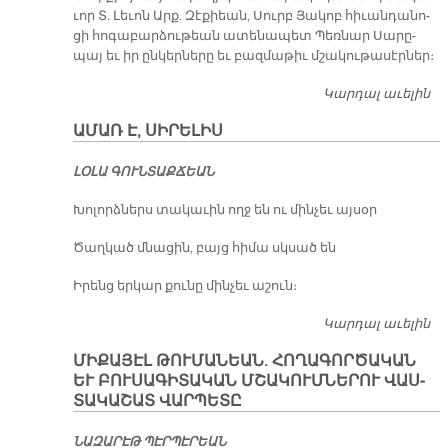
ւոր Տ. Լե­ւոն Արք. Զէ­քիեան, Սուրբ Յա­կոբ հի­ւան­դա­նո­
ցի հո­գա­բար­ձու­թեան ա­տե­նա­պետ Պեռ­նար Սա­րը­
պայ եւ իր ըն­կեր­նե­րը եւ բազ­մա­թիւ մշա­կու­թա­սէր­ներ։
Կարդալ աւելին
Պ
Ք
Ա­ՄԱՌ Է, ՍԻ­ՐԵ­ԼԻՍ
Բ
ԼՕ­ԼԱ ԳՈՒՆ­ՏԱՔ­ՃԵԱՆ
Խո­լորձ­ներս տա­կա­ւին ողջ են ու մին­չեւ այ­սօր
Ծաղ­կած մնա­ցին, բայց հի­մա սկսած են
Ի­րենց եր­կար քու­նը մին­չեւ ա­շուն։
Կարդալ աւելին
Ա­
Մ
ՄԻ­ՔԱ­ՅԷԼ ­ԹՈՒ­ՄԱ­ՆԵԱՆ. ՀՈ­ՂԱ­ԳՈՐ­ԾԱ­ԿԱՆ
Է,
ԵՒ ԲՈՒ­ՍԱ­ԳԻ­ՏԱ­ԿԱՆ ՄՇԱ­ԿՈՒՄ­ՆԵ­ՐՈՒ ՎԱՍ­
ՍԻ
ՏԱ­ԿԱ­ՇԱՏ ՎԱՐ­ՊԵ­ՏԸ
ՐԵ
ԼԻ
ՆԱԶԱՐԷԹ ՊԷՐՊԷՐԵԱՆ