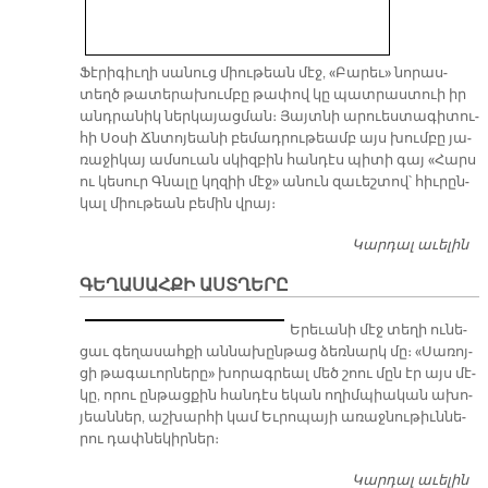
Ֆէ­րի­գիւ­ղի սա­նուց միու­թեան մէջ, «Բա­րեւ» նո­րաս­
տեղծ թա­տե­րա­խում­բը թա­փով կը պատ­րաս­տուի իր
անդ­րա­նիկ ներ­կա­յաց­ման։ Յայտ­նի ա­րուես­տա­գի­տու­
հի Սօ­սի Ճնտո­յեա­նի բե­մադ­րու­թեամբ այս խում­բը յա­
ռա­ջի­կայ ամ­սուան սկիզ­բին հան­դէս պի­տի գայ «Հարս
ու կե­սուր Գնա­լը կղզիի մէջ» ա­նուն զա­ւեշ­տով՝ հիւ­րըն­
կալ միու­թեան բե­մին վրայ։
Կարդալ աւելին
«Բ
Պ
ԳԵՂԱՍԱՀՔԻ ԱՍՏՂԵՐԸ
Ե­րե­ւա­նի մէջ տե­ղի ու­նե­
ցաւ գե­ղա­սահ­քի ան­նա­խըն­թաց ձեռ­նարկ մը։ «Սա­ռոյ­
ցի թա­գա­ւոր­նե­րը» խո­րագ­րեալ մեծ շոու մըն էր այս մէ­
կը, ո­րու ըն­թաց­քին հան­դէս ե­կան ո­ղիմ­պիա­կան ա­խո­
յեան­ներ, աշ­խար­հի կամ Եւ­րո­պա­յի ա­ռաջ­նու­թիւն­նե­
րու դափ­նե­կիր­ներ։
Կարդալ աւելին
Գ