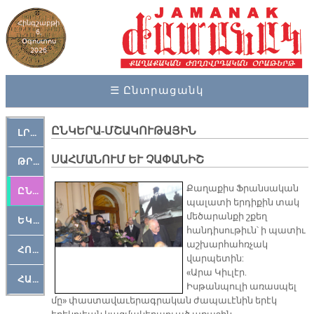
Հինգշաբթի
6,
Օգոստոս
2026
☰ Ընտրացանկ
ԸՆԿԵՐԱ-ՄՇԱԿՈՒԹԱՅԻՆ
ԼՐԱՀՈՍ
ՍԱՀՄԱՆՈՒՄ ԵՒ ՉԱՓԱՆԻՇ
ԹՐՔԱՀԱՅ ԿԵԱՆՔ
Քաղաքիս Ֆրանսական
ԸՆԿԵՐԱՄՇԱԿՈՒԹԱՅԻՆ
պալատի երդիքին տակ
մեծարանքի շքեղ
ԵԿԵՂԵՑԱԿԱՆ
հանդիսութիւն՝ ի պատիւ
աշխարհահռչակ
ՀՈԳԵՄՏԱՒՈՐ
վարպետին:
«Արա Կիւլէր.
ՀԱՐԹԱԿ
Իսթանպուլի առասպել
մը» փաստավաւերագրական ժապաւէնին երէկ