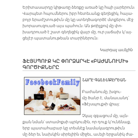
Ե­րի­տա­սար­դը կի­թա­ռը ձեռ­քը ա­ռած կը հպի լա­րե­րուն։
Վար­պետ հպում­նե­րու իբր հե­տե­ւանք գե­ղե­ցիկ, հա­յա­
բոյր ե­րաժշ­տու­թիւն մը կը ստեղ­ծա­գոր­ծէ մտքե­րու մէջ
խո­րա­սու­զուած այս պա­հուն։ Ան թռիչ­քով մը փո­
խադրուած է շատ գե­ղե­ցիկ վայր մը, ուր յա­ճախ կ՚այ­
ցե­լէր պա­տա­նու­թեան տա­րի­նե­րուն։
Կարդալ աւելին
Ե
Խ
ՖԷՅՍՊՈՒՔ ԿԸ ՓՈՐՁԱՐԿԷ «ԲԱԺԱՆՈՒՄԻ»
ԳՈՐԾԻՔՆԵՐԸ
​ՆԱՐԷ ԳԱԼԵՄՔԷՐԵԱՆ
Բա­ժա­նու­մը, խզու­
մը ծանր է, մա­նա­ւանդ՝
«Ֆէյս­պուք»ի վրայ:
Չկայ զգա­ցում մը, այն­
քան նման՝ ստա­մոք­սի պրկու­մին, որ դուք կ՚ու­նե­նաք,
երբ պա­տա­հա­բար կը տես­նէք նա­մա­կագ­րու­թիւն
մը ձեր եւ նախ­կին սի­րե­լիին մի­ջեւ, ա­ւե­լի եր­ջա­նիկ ժա­