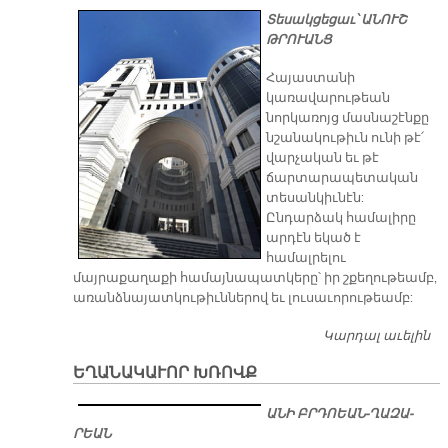
Տեսակցեցաւ՝ ԱՆՈՒՇ
ԹՐՈՒԱՆՑ
Հայաստանի
կառավարութեան
նորկառոյց մասնաշէնքը
նշանակութիւն ունի թէ՛
վարչական եւ թէ
ճարտարապետական
տեսանկիւնէն:
Ընդարձակ համալիրը
արդէն եկած է
համալրելու
մայրաքաղաքի համայնապատկերը՝ իր շքեղութեամբ,
առանձնայատկութիւններով եւ լուսաւորութեամբ:
Կարդալ աւելին
Ե
Ս
ԵՂԱՆԱԿԱՒՈՐ ԽՌՈՎՔ
ՏՈ
Ա­ՆԻ ԲՐԴՈԵԱՆ-ՂԱ­ԶԱ­
ՐԵԱՆ