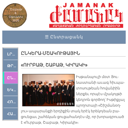
Շաբաթ
8,
Օգոստոս
2026
☰ Ընտրացանկ
ԸՆԿԵՐԱ-ՄՇԱԿՈՒԹԱՅԻՆ
ԼՐԱՀՈՍ
«ՈՒՐԲԱԹ, ՇԱԲԱԹ, ԿԻՐԱԿԻ»
ԹՐՔԱՀԱՅ ԿԵԱՆՔ
Իս­թան­պու­լի մօտ Յու­
ԸՆԿԵՐԱՄՇԱԿՈՒԹԱՅԻՆ
նաս­տա­նի ա­ւագ հիւ­պա­
տո­սու­թեան հո­վա­նիին
ԵԿԵՂԵՑԱԿԱՆ
ներ­քեւ որ­պէս մշա­կոյ­թի
կեդ­րոն գոր­ծող՝ Իս­թիք­լալ
ՀՈԳԵՄՏԱՒՈՐ
պո­ղո­տա­յի «Շիշ­մա­նօղ­
լու» ա­պա­րան­քի եր­դի­քին տակ ե­րէկ ե­րե­կո­յեան բա­
ՀԱՐԹԱԿ
ցուե­ցաւ շա­հե­կան ցու­ցա­հան­դէս մը, որ խո­րագ­րուած
է «Ուր­բաթ, Շա­բաթ, Կի­րա­կի»։