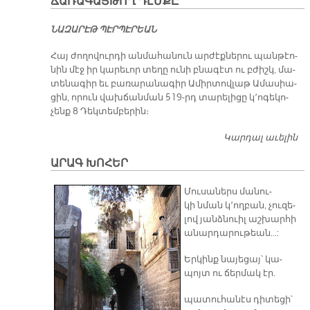
ՃԱՌԱԳԱՅԹՈՂ ԴԷՄՔԸ
ՆԱԶԱՐԷԹ ՊԷՐՊԷՐԵԱՆ
​Հայ ժո­ղո­վուր­դի ան­մա­հա­նուն ար­ժէք­նե­րու պան­թէո­
նին մէջ իր կա­րե­ւոր տե­ղը ու­նի բնա­գէտ ու բժիշկ, մա­
տե­նա­գիր եւ բա­ռա­րա­նա­գիր Ա­միր­տով­լաթ Ա­մա­սիա­
ցին, ո­րուն վախ­ճան­ման 519-րդ տա­րե­լի­ցը կ­­՚ո­գե­կո­
չենք 8 Դեկ­տեմ­բե­րին։
Կարդալ աւելին
Ամ
Ամ
Ա­ՐԱԳ ԽՈ­ՀԵՐ
14
Բ
Մու­սա­ներս մա­նու­
Ճ
կի նման կ՚ող­բան, չու­զե­
Դէ
լով յանձ­նուիլ աշ­խար­հի
ա­նար­դա­րու­թեան...:
Եր­կինք նա­յե­ցայ՝ կա­
պոյտ ու ճեր­մակ էր.
պա­տու­հա­նէս դի­տե­ցի՝