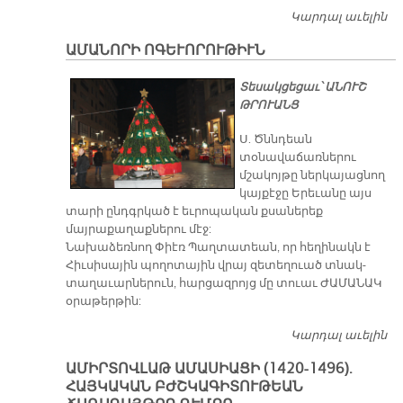
Կարդալ աւելին
«Ո
ՇԱ
ԱՄԱՆՈՐԻ ՈԳԵՒՈՐՈՒԹԻՒՆ
ԿԻ
Տեսակցեցաւ՝ ԱՆՈՒՇ
ԹՐՈՒԱՆՑ
Ս. Ծննդեան
տօնավաճառներու
մշակոյթը ներկայացնող
կայքէջը Երեւանը այս
տարի ընդգրկած է եւրոպական քսաներեք
մայրաքաղաքներու մէջ:
Նախաձեռնող Փիէռ Պաղտատեան, որ հեղինակն է
Հիւսիսային պողոտային վրայ զետեղուած տնակ-
տաղաւարներուն, հարցազրոյց մը տուաւ ԺԱՄԱՆԱԿ
օրաթերթին:
Կարդալ աւելին
Ա
Ո
ԱՄԻՐՏՈՎԼԱԹ ԱՄԱՍԻԱՑԻ (1420-1496).
ՀԱՅԿԱԿԱՆ ԲԺՇԿԱԳԻՏՈՒԹԵԱՆ