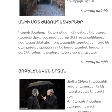
գոյնզ­գոյն ա­շուն.
Կարդալ աւելին
Ա­
Ր
ԽՈ
ԱՆԻԻ ՄՕՏ ԺԱՅՌԱՊԱՏԿԵՐՆԵՐ
Հ
Կար­սի Մշա­կոյ­թի եւ ա­րուես­տի միու­թեան նա­խա­գահ
Վե­տաթ Աք­չա­յէօզ յայտ­նեց, որ Ա­նիի ա­ւե­րակ­նե­րուն
մօ­տա­կայ Ա­լէմ գիւ­ղի շրջա­կայ­քին յայտ­նա­բե­րուած են
ժայ­ռա­պատ­կեր­ներ, ո­րոնց հաս­տատ­ման հա­մար դի­
մած են՝ տեղ­ւոյն թան­գա­րա­նի տնօ­րէ­նու­թեան։
Կարդալ աւելին
ԱՆ
Ժ
ՅՈԲԵԼԵՆԱԿԱՆ ՇՐՋԱՆ
Արմէն Ճիկարխանեանի
թատերախումբը երէկ
հանդէս եկաւ Երեւանի
մէջ:
«Սրճարան «Կեանքը
վարդագոյն լոյսի
ներքեւ»» խաղը