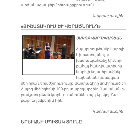
արժանացաւ ջերմ հետաքրքրութեան:
Կարդալ աւելին
Յ
Շ
«ՅԻՇԱՏԱԿՈՒՄ ԵՒ ՎԵՐԱԾՆՈՒՆԴ»
ՅԱ­ԿՈԲ ՎԱՐ­ԴԻ­ՎԱ­ՌԵԱՆ
Հպար­տու­թեամբ կա­րե­լի
է խոս­տո­վա­նիլ, թէ
խստա­պա­հանջ նի­ւեոր­
քա­հայ հան­դի­սա­տե­սին
կա­րե­լի ե­ղաւ հրամց­նել
հայ­կա­կան դա­սա­կան
մեր ի­րա՛ւ ե­րաժշ­տու­թիւ­նը: Յայ­տա­գի­րը նուի­րուած էր
Հա­յոց մեծ ե­ղեռ­նի 100-րդ տա­րե­դար­ձին: Դա­սա­կան ե­
րաժշ­տու­թեան կա­րե­ւոր ա­նուն­ներ այդ ե­րե­կոյ՝ Շա­
բաթ, Նո­յեմ­բե­րի 21-ին,
Կարդալ աւելին
«
ԵՒ
ԵՐԵՒԱՆԻ ՍՊԻՏԱԿ ՏՈՒՆԸ
Վ