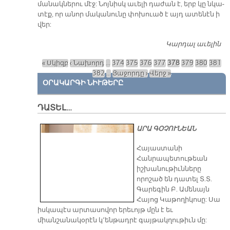
մա­նակ­նե­րու մէջ: Նոյ­նիսկ ա­ւե­լի դա­ժան է, երբ կը նկա­
տէք, որ ա­նոր մա­կա­նու­նը փո­խուած է այդ ա­տե­նէն ի
վեր:
Կարդալ աւելին
Ֆէ
Փո
« Սկիզբ
‹ Նախորդ
…
374
375
376
377
378
379
380
381
«Բ
Էջեր
382
…
Յաջորդը ›
Վերջ »
Գո
ՕՐԱԿԱՐԳԻ ՆԻՒԹԵՐԸ
ԴԱՏԵԼ…
ԱՐԱ ԳՕՉՈՒՆԵԱՆ
​Հայաստանի
Հանրապետութեան
իշխանութիւնները
որոշած են դատել Տ.Տ.
Գարեգին Բ. Ամենայն
Հայոց Կաթողիկոսը: Սա
իսկապէս արտասովոր երեւոյթ մըն է եւ
միանշանակօրէն կ՚ենթադրէ գայթակղութիւն մը: