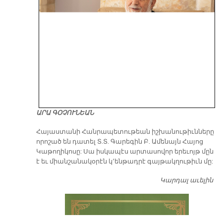
ԱՐԱ ԳՕՉՈՒՆԵԱՆ
​Հայաստանի Հանրապետութեան իշխանութիւնները
որոշած են դատել Տ.Տ. Գարեգին Բ. Ամենայն Հայոց
Կաթողիկոսը: Սա իսկապէս արտասովոր երեւոյթ մըն
է եւ միանշանակօրէն կ՚ենթադրէ գայթակղութիւն մը:
Կարդալ աւելին
Դ