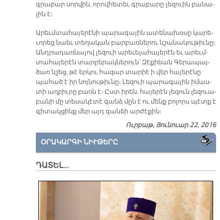
գրա­բար սոր­վին, ո­րով­հե­տեւ գրա­բա­րը լե­զուին բա­նա­
լին է։
Ա­րեւմ­տա­հա­յե­րէ­նի պա­րա­գա­յին ա­տե­նա­խօ­սը կա­րե­
ւո­րեց նաեւ տե­ղա­կան բար­բառ­նե­րու նշա­նա­կու­թիւ­նը։
Անդ­րա­դառ­նա­լով լե­զուի ա­րե­ւե­լա­հա­յե­րէն եւ ա­րեւմ­
տա­հա­յե­րէն տար­բե­րակ­նե­րուն՝ Զէ­քիեան Գե­րա­պայ­
ծառ նշեց, թէ եր­կու հա­զար տա­րիէ ի վեր հա­յե­րէ­նը
պա­հած է իր նոյ­նու­թիւ­նը։ Լե­զուի պա­րա­գա­յին ի­մաս­
տի աղ­բիւ­րը բառն է։ Ըստ ի­րեն, հա­յե­րէն լե­զուն լե­զուա­
բա­նի մը տե­սա­կէ­տէ գանձ մըն է ու մենք բո­լորս պէտք է
գի­տակ­ցինք մեր այդ գան­ձի ար­ժէ­քին։
Ուրբաթ, Յունուար 22, 2016
ՕՐԱԿԱՐԳԻ ՆԻՒԹԵՐԸ
ԴԱՏԵԼ…