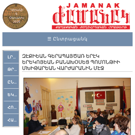
Կիրակի
9,
Օգոստոս
2026
☰ Ընտրացանկ
ԶԷՔԻԵԱՆ ԳԵՐԱՊԱՅԾԱՌ ԵՐԷԿ
ԼՐԱՀՈՍ
ԵՐԵԿՈՅԵԱՆ ԲԱՆԱԽՕՍԵՑ ՊՈՄՈՆԹԻԻ
ՄԽԻԹԱՐԵԱՆ ՎԱՐԺԱՐԱՆԻՆ ՄԷՋ
ԹՐՔԱՀԱՅ ԿԵԱՆՔ
ԸՆԿԵՐԱՄՇԱԿՈՒԹԱՅԻՆ
ԵԿԵՂԵՑԱԿԱՆ
ՀՈԳԵՄՏԱՒՈՐ
ՀԱՐԹԱԿ