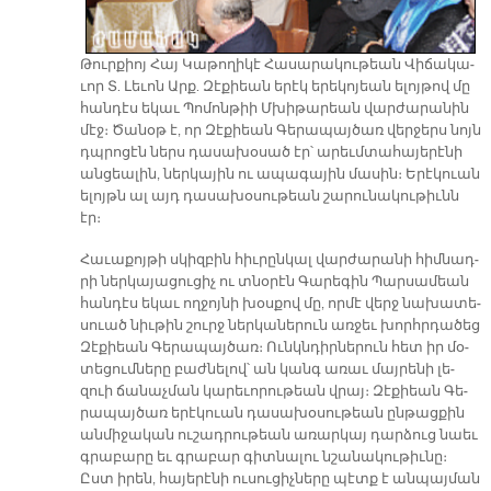
Թուր­քիոյ Հայ Կա­թո­ղի­կէ Հա­սա­րա­կու­թեան Վի­ճա­կա­
ւոր Տ. Լե­ւոն Արք. Զէ­քիեան ե­րէկ ե­րե­կո­յեան ե­լոյ­թով մը
հան­դէս ե­կաւ Պո­մոն­թիի Մխի­թա­րեան վար­ժա­րա­նին
մէջ։ Ծա­նօթ է, որ Զէ­քիեան Գե­րա­պայ­ծառ վեր­ջերս նոյն
դպրո­ցէն ներս դա­սա­խօ­սած էր՝ ա­րեւմտա­հա­յե­րէ­նի
ան­ցեա­լին, ներ­կա­յին ու ա­պա­գա­յին մա­սին։ Ե­րէ­կուան
ե­լոյթն ալ այդ դա­սա­խօ­սու­թեան շա­րու­նա­կու­թիւնն
էր։
Հա­ւա­քոյ­թի սկիզ­բին հիւ­րըն­կալ վար­ժա­րա­նի հիմ­նադ­
րի ներ­կա­յա­ցու­ցիչ ու տնօ­րէն Գա­րե­գին Պար­սա­մեան
հան­դէս ե­կաւ ող­ջոյ­նի խօս­քով մը, որ­մէ վերջ նա­խա­տե­
սուած նիւ­թին շուրջ ներ­կա­նե­րուն առ­ջեւ խորհր­դա­ծեց
Զէ­քիեան Գե­րա­պայ­ծառ։ Ունկն­դիր­նե­րուն հետ իր մօ­
տե­ցում­նե­րը բաժ­նե­լով՝ ան կանգ ա­ռաւ մայ­րե­նի լե­
զուի ճա­նաչ­ման կա­րե­ւո­րու­թեան վրայ։ Զէ­քիեան Գե­
րա­պայ­ծառ ե­րէ­կուան դա­սա­խօ­սու­թեան ըն­թաց­քին
ան­մի­ջա­կան ու­շադ­րու­թեան ա­ռար­կայ դար­ձուց նաեւ
գրա­բա­րը եւ գրա­բար գիտ­նա­լու նշա­նա­կու­թիւ­նը։
Ըստ ի­րեն, հա­յե­րէ­նի ու­սու­ցիչ­նե­րը պէտք է ան­պայ­ման