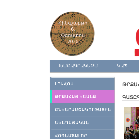
Հինգշաբթի
6,
Օգոստոս
2026
ԽՄԲԱԳՐԱԿԱԶՄ
ԿԱՊ
ԼՐԱՀՈՍ
ԹՐՔԱ
ԹՐՔԱՀԱՅ ԿԵԱՆՔ
ԳԱՏԸ
ԸՆԿԵՐԱՄՇԱԿՈՒԹԱՅԻՆ
ԵԿԵՂԵՑԱԿԱՆ
ՀՈԳԵՄՏԱՒՈՐ