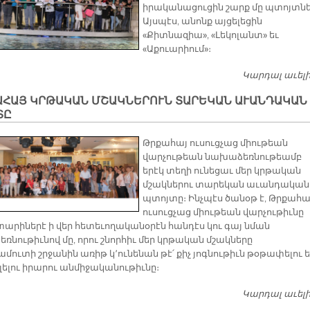
իրականացուցին շարք մը պտոյտնե
Այսպէս, անոնք այցելեցին
«Քիտնազիա», «Լեկոլանտ» եւ
«Աքուարիում»։
Կարդալ աւել
ԱՀԱՅ ԿՐԹԱԿԱՆ ՄՇԱԿՆԵՐՈՒՆ ՏԱՐԵԿԱՆ ԱՒԱՆԴԱԿԱՆ
ՏԸ
Թրքահայ ուսուցչաց միութեան
վարչութեան նախաձեռնութեամբ
երէկ տեղի ունեցաւ մեր կրթական
մշակներու տարեկան աւանդական
պտոյտը։ Ինչպէս ծանօթ է, Թրքահա
ուսուցչաց միութեան վարչութիւնը
տարիներէ ի վեր հետեւողականօրէն հանդէս կու գայ նման
ռնութիւնով մը, որու շնորհիւ մեր կրթական մշակները
ուտի շրջանին առիթ կ՚ունենան թէ՛ քիչ յոգնութիւն թօթափելու ե
լելու իրարու անմիջականութիւնը։
Կարդալ աւել