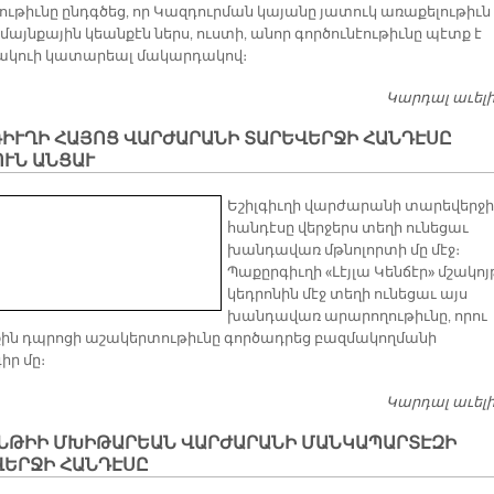
ութիւնը ընդգծեց, որ Կազդուրման կայանը յատուկ առաքելութիւն
մայնքային կեանքէն ներս, ուստի, անոր գործունէութիւնը պէտք է
ակուի կատարեալ մակարդակով։
Կարդալ աւել
ԻՒՂԻ ՀԱՅՈՑ ՎԱՐԺԱՐԱՆԻ ՏԱՐԵՎԵՐՋԻ ՀԱՆԴԷՍԸ
ՒՆ ԱՆՑԱՒ
Եշիլգիւղի վարժարանի տարեվերջի
հանդէսը վերջերս տեղի ունեցաւ
խանդավառ մթնոլորտի մը մէջ։
Պաքըրգիւղի «Լէյլա Կենճէր» մշակոյ
կեդրոնին մէջ տեղի ունեցաւ այս
խանդավառ արարողութիւնը, որու
ին դպրոցի աշակերտութիւնը գործադրեց բազմակողմանի
իր մը։
Կարդալ աւել
ՆԹԻԻ ՄԽԻԹԱՐԵԱՆ ՎԱՐԺԱՐԱՆԻ ՄԱՆԿԱՊԱՐՏԷԶԻ
ՎԵՐՋԻ ՀԱՆԴԷՍԸ