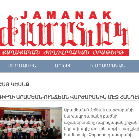
ՄԵՐ ՄԱՍԻՆ
ԱՐԽԻՒ
ԽՄԲԱԳՐԱԿԱՆ
ՀԱՅ ԿԵԱՆՔ
ԳԻՒՂԻ ԱՐԱՄԵԱՆ-ՈՒՆՃԵԱՆ ՎԱՐԺԱՐԱՆԻՆ ՄԷՋ ՀԱՆԴԷ
Արամեան-Ունճեան վարժարանի
նախակրթարանի բաժնի
աշակերտները դպրոցական շրջան
եզրափակիչ փուլին առթիւ սարքեց
համերգ մը։ Չորրորդ դասարանի