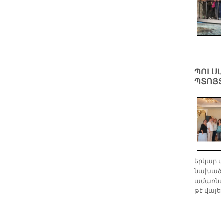
ՊՈԼՍ
ՊՏՈՅ
երկար 
նախաձե
ամառնամ
թէ վայե