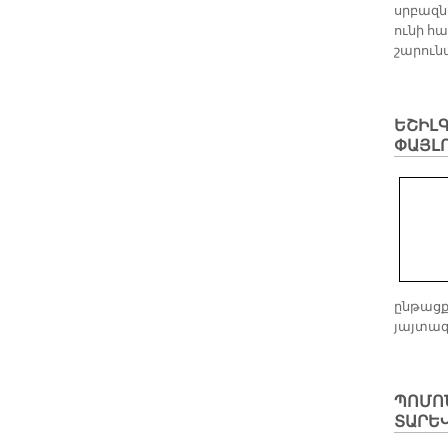
սրբազն
ունի հա
շարուն
ԵՇԻԼԳ
ՓԱՅԼՈ
ընթացք
յայտագ
ՊՈՄՈ
ՏԱՐԵ