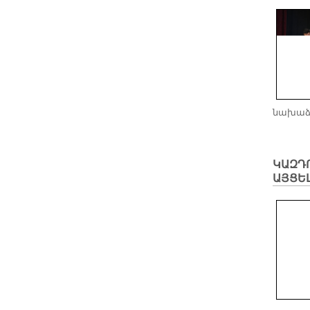
նախաձե
ԿԱԶԴ
ԱՅՑԵ