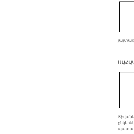
յայտագ
ՍԱՀԱ
Ճիվանե
ընկերն
պատասխ