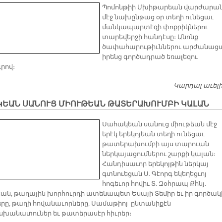
Պոմոնթիի Մխիթարեան վարժարա
մէջ նախընթաց օր տեղի ունեցաւ
մանկապարտէզի փոքրիկներու
տարեվերջի հանդէսը։ Անոնք
ծափահարութիւններու արժանաց
իրենց գործադրած եռալեզու
րով։
Կարդալ աւել
ԿԵԱՆ ՍԱՆՈՒՑ ՄԻՈՒԹԵԱՆ ԹԱՏԵՐԱԽՈՒՄԲԻ ԿԱԼԱՆ
Սահակեան սանուց միութեան մէջ
երէկ երեկոյեան տեղի ունեցաւ
թատերախումբի այս տարուան
ներկայացումներու շարքի կալան։
Հանդիսաւոր երեկոյթին ներկայ
գտնուեցան Ս. Գէորգ եկեղեցւոյ
հոգեւոր հովիւ Տ. Զօհրապ Քհնյ.
ան, թաղային խորհուրդի ատենապետ Եսայի Տեմիր եւ իր գործակ
երը, թաղի հովանաւորները, Սամաթիոյ ընտանիքէն
անատուներ եւ թատերասէր հիւրեր։