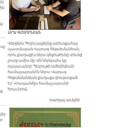
են
ին
ին
ԳԱՏԸԳԻՒՂԻ ԱՐԱՄԵԱՆ-ՈՒՆՃԵԱՆ ՎԱՐԺԱՐԱՆԻՆ ՄԷՋ ՀԱՆԴԷՍ
ԱՐԱ ԳՕՉՈՒՆԵԱՆ
Վերջերս Պոլիս այցելեց սփիւռքահայ
էսը
պատմաբան Վարագ Գեթսեմանեան,
որու քաղաքէս ներս կեցութիւնը տեւեց
շուրջ ամիս մը։ Ան ներկայիս կը
դասաւանդէ Պէյրութի Ամերիկեան
համալսարանէն ներս։ Վարագ
Գեթսեմանեան քաղաքս փութացած
էր՝ «Սապանճը» համալսարանի
հրաւէրով։
ին
ԳԱԼՖԱԵԱՆ ՏԱՆ ՏԱՐԵՎԵՐՋԻ ՀԱՆԴԷՍԸ
Կարդալ աւելին
Պոլիս այցելութեան
առթիւ ԺԱՄԱՆԱԿ-ի
խմբագրատան մէջ
կիչ
շահեկան զրոյց՝
ք»
սփիւռքահայ