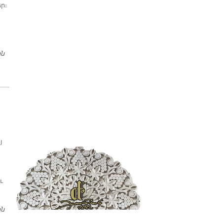
պատմաբան Վարագ
ր։
Գեթսեմանեանի հետ
ին
«ՀՐԱՆԴ ՏԻՆՔ» ՎԱՐԺԱՐԱՆԻ ԱՇԱԿԵՐՏՆԵՐՈՒՆ ՊՏՈՅՏՆԵՐԸ
յ
ւ
ին
ՊՈԼՍԱՀԱՅ ԿՐԹԱԿԱՆ ՄՇԱԿՆԵՐՈՒՆ ՏԱՐԵԿԱՆ ԱՒԱՆԴԱԿԱՆ
ՊՏՈՅՏԸ