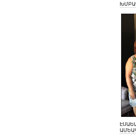
ԽՄԲԱ
ԷՍԱԵԱ
ԱՄԵԱ