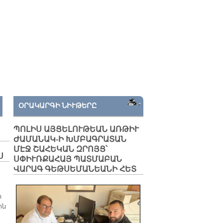
ՕՐԱԿԱՐԳԻ ՆԻՒԹԵՐԸ
ՊՈԼԻՍ ԱՅՑԵԼՈՒԹԵԱՆ ԱՌԹԻՒ
ԺԱՄԱՆԱԿ-Ի ԽՄԲԱԳՐԱՏԱՆ
ՄԷՋ ՇԱՀԵԿԱՆ ԶՐՈՅՑ՝
Ս
ՍՓԻՒՌՔԱՀԱՅ ՊԱՏՄԱԲԱՆ
ՎԱՐԱԳ ԳԵԹՍԵՄԱՆԵԱՆԻ ՀԵՏ
ի
ին