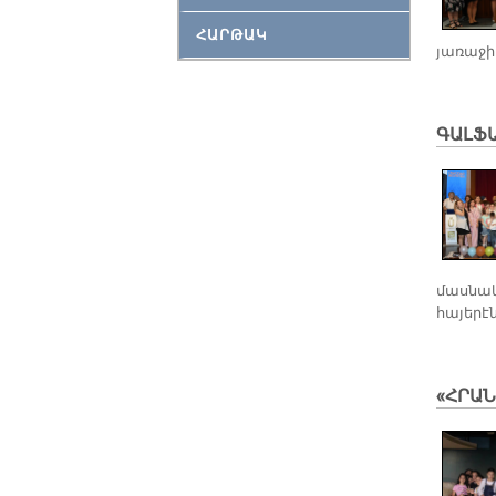
ՀԱՐԹԱԿ
յառաջի
ԳԱԼՖ
մասնակ
հայերէն
«ՀՐԱ