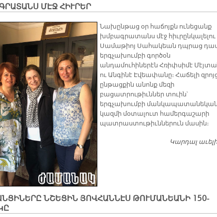
ԳՐԱՏԱՆՍ ՄԷՋ ՀԻՒՐԵՐ
Նախընթաց օր հաճոյքն ունեցանք
խմբագրատանս մէջ հիւրընկալելու
Սամաթիոյ Սահակեան դպրաց դաս
երգչախումբի գործօն
անդամուհիներէն Հռիփսիմէ Մէյտա
ու Անգինէ Էվեափանը։ Հաճելի զրոյ
ընթացքին անոնք մեզի
բացատրութիւններ տուին՝
երգչախումբի մանկապատանեկա
կազմի մօտալուտ համերգաշարի
պատրաստութիւններուն մասին։
Կարդալ աւել
ՆՑԻՆԵՐԸ ՆՇԵՑԻՆ ՅՈՎՀԱՆՆԷՍ ԹՈՒՄԱՆԵԱՆԻ 150-
ԿԸ