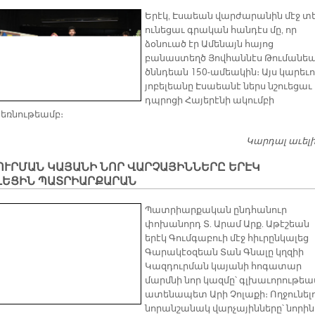
Երէկ, Էսաեան վարժարանին մէջ տ
ունեցաւ գրական հանդէս մը, որ
ձօնուած էր Ամենայն հայոց
բանաստեղծ Յովհաննէս Թումանե
ծննդեան 150-ամեակին։ Այս կարեւ
յոբելեանը Էսաեանէ ներս նշուեցաւ
դպրոցի Հայերէնի ակումբի
ռնութեամբ։
Կարդալ աւել
ՈՒՐՄԱՆ ԿԱՅԱՆԻ ՆՈՐ ՎԱՐՉԱՅԻՆՆԵՐԸ ԵՐԷԿ
ԼԵՑԻՆ ՊԱՏՐԻԱՐՔԱՐԱՆ
Պատրիարքական ընդհանուր
փոխանորդ Տ. Արամ Արք. Աթէշեան
երէկ Գումգաբուի մէջ հիւրընկալեց
Գարակէօզեան Տան Գնալը կղզիի
Կազդուրման կայանի հոգատար
մարմնի նոր կազմը՝ գլխաւորութեա
ատենապետ Արի Չոլաքի։ Ողջունել
նորանշանակ վարչայինները՝ նորին