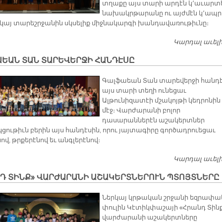
տղաքը այս տարի արդէն կ՚աւարտ
նախակրթարանը ու այժմէն կ՚ապր
կայ տարեշրջանին սկսելիք միջնակարգի խանդավառութիւնը։
Կարդալ աւել
ԱԵԱՆ ՏԱՆ ՏԱՐԵՎԵՐՋԻ ՀԱՆԴԷՍԸ
Գալֆաեան Տան տարեվերջի հանդ
այս տարի տեղի ունեցաւ
Ալթունիզատէի մշակոյթի կեդրոնին
մէջ։ Վարժարանի բոլոր
դասարաններէն աշակերտներ
ցութիւն բերին այս հանդէսին, որու յայտագիրը գործադրուեցաւ
ով, թրքերէնով եւ անգլերէնով։
Կարդալ աւել
ՆԴ ՏԻՆՔ» ՎԱՐԺԱՐԱՆԻ ԱՇԱԿԵՐՏՆԵՐՈՒՆ ՊՏՈՅՏՆԵՐԸ
Ներկայ կրթական շրջանի եզրափա
փուլին Կէտիկփաշայի «Հրանդ Տին
վարժարանի աշակերտները