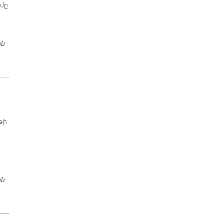
 մը
ին
ԿԱԶԴՈՒՐՄԱՆ ԿԱՅԱՆԻ ՆՈՐ ՎԱՐՉԱՅԻՆՆԵՐԸ ԵՐԷԿ ԱՅՑԵԼԵՑԻՆ
ՊԱՏՐԻԱՐՔԱՐԱՆ
թի
ին
ԵՇԻԼԳԻՒՂԻ ՀԱՅՈՑ ՎԱՐԺԱՐԱՆԻ ՏԱՐԵՎԵՐՋԻ ՀԱՆԴԷՍԸ
ՓԱՅԼՈՒՆ ԱՆՑԱՒ