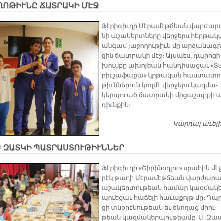
ՂՈԹԻՒՆԸ ՃԱՏՐԱԿԻ ՄԷՋ
Ֆէ­րի­գիւ­ղի Մէ­րա­մէթ­ճեան վար­ժա­ր
նի ա­շա­կերտ­նե­րը վեր­ջերս հեր­թա­
ան­գամ յա­ջո­ղու­թիւն մը ար­ձա­նագ­ր
ցին ճատ­րա­կի մէջ։ Այս­պէս, դպրո­ցի
խում­բը ա­խո­յեան հան­դի­սա­ցաւ «Տ
րիւ­շա­ֆա­քա» կրթա­կան հաս­տա­տո
թիւն­նե­րուն կող­մէ վեր­ջերս կազ­մա­
կերպուած ճատ­րա­կի մրցա­շար­քի ա
դիւն­քին։
Կարդալ աւել
Բ ԶԱՏԿԻ ՊԱՏՐԱՍՏՈՒԹԻՒՆՆԵՐ
Ֆէ­րի­գիւ­ղի «Շի­րի­նօղ­լու» սրա­հին մէջ
րէկ թա­ղի Մէ­րա­մէթ­ճեան վար­ժա­րա
ա­շա­կեր­տու­թեան հա­մար կազ­մա­կե
պուե­ցաւ հա­ճե­լի հա­ւա­քոյթ մը։ Դպ
ցի տնօ­րէ­նու­թեան եւ ծնո­ղաց միու­
թեան կազ­մա­կեր­պու­թեամբ, Ս. Զա