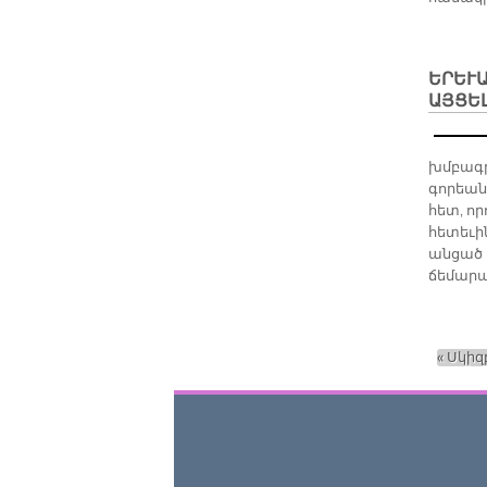
ԵՐԵՒԱ
ԱՅՑԵ
խմբագ­րա
գո­րեան 
հետ, ո­ր
հե­տե­ւի
ան­ցած է
ճե­մա­րա
« Սկիզ
Էջեր