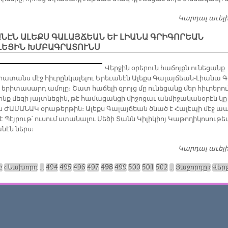
Կարդալ աւել
ՆԷՆ ԱԼԵՔՍ ԳԱԼԱՅՃԵԱՆ ԵՒ ԼԻԱՆԱ ԳՐԻԳՈՐԵԱՆ
ԼԵՑԻՆ ԽՄԲԱԳՐԱՏՈՒՆՍ
Վեր­ջին օ­րե­րուն հա­ճոյքն ու­նե­ցանք
­տանս մէջ հիւ­րըն­կա­լե­լու Ե­րե­ւա­նէն Ա­լեքս Գա­լայ­ճեան-Լիա­նա Գ
ե­րի­տա­սարդ ա­մո­լը։ Շատ հա­ճե­լի զրոյց մը ու­նե­ցանք մեր հիւ­րե­րո
ոնք մե­զի յայտ­նե­ցին, թէ հա­մա­ցան­ցի մի­ջո­ցաւ ան­մի­ջա­կա­նօ­րէն կը
ն ԺԱ­ՄԱ­ՆԱԿ օ­րա­թեր­թին։ Ա­լեքս Գա­լայ­ճեան ծնած է Հա­լէ­պի մէջ ա
 Պէյ­րութ՝ ու­սում ստա­նա­լու Մե­ծի Տանն Կի­լի­կիոյ Կա­թո­ղի­կո­սու­թ
­նէն ներս։
Կարդալ աւել
բ
‹ Նախորդ
…
494
495
496
497
498
499
500
501
502
…
Յաջորդը ›
Վերջ