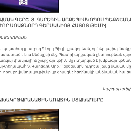
ԱՄԱԿ ԳԵՐՇ. Տ. ԳԱՐԵԳԻՆ ԱՐՔԵՊԻՍԿՈՊՈՍ ՊԵՔՃԵԱՆ
ՒՈՐ ԱՌԱՋՆՈՐԴ ԳԵՐՄԱՆԻՈՅ ՀԱՅՈՑ ԹԵՄԻ)
Պ. ՅԱԿՈԲԵԱՆ
պոլ­սա­հայ լրագ­րող Գէորգ Պիւ­յիւք­յա­կո­բեան, որ ներ­կա­յիս բնակ­չո
ս­տա­տած է Լոս Ան­ճե­լը­սի մէջ, Պատ­րիար­քա­կան ընտ­րու­թեան վե­
 առ­կայ փա­կու­ղիին շուրջ գրու­թիւն մը ու­ղար­կած է խմբագ­րու­թեա
լ-տե­ղա­պահ Տ. Գա­րե­գին Արք. Պեք­ճեա­նին ուղ­ղեալ բաց նա­մակ մը
ը, ո­րու բո­վան­դա­կու­թիւ­նը կը ցո­լաց­նէ հե­ղի­նա­կի անձ­նա­կան հա­յե
Կարդալ աւել
ԱԽԱԿՐԹԱՐԱՆԱՅԻՆ ԱՌԱՋԻՆ ՄՏԱԽԱՂԵՐԸ