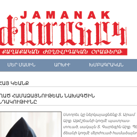
ՄԵՐ ՄԱՍԻՆ
ԱՐԽԻՒ
ԽՄԲԱԳՐԱԿԱՆ
ՀԱՅ ԿԵԱՆՔ
ՂԱԾ ՀԱՄԱՁԱՅՆՈՒԹԵԱՆ ՆԱԽԱԳԾԻՆ
ՆԴԱԿՈՒԹԻՒՆԸ
Ստո­րեւ կը ներ­կա­յաց­նենք Տ. Ա­րամ
Արք. Ա­թէ­շեա­նի կող­մէ պատ­րաս­
տուած, սա­կայն Տ. Գա­րե­գին Արք. Պե
ճեա­նի կող­մէ մեր­ժուած հա­մա­ձայ­նո