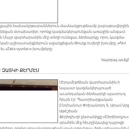
­քա­յին նա­խակր­թա­րան­նե­րուն մաս­նակ­ցու­թեամբ շա­բա­թա­վեր­ջի
ւ­նե­ցան մտա­խա­ղեր, ո­րոնք կազ­մա­կեր­պուե­ցան ա­ռա­ջին ան­գամ։
 Մայր վար­ժա­րա­նին մէջ տե­ղի ու­նե­ցաւ ձեռ­նար­կը, ո­րու կազ­մա­
կան աշ­խա­տանք­նե­րուն ա­ջակ­ցե­ցան Թուրք ու­ղե­ղի խում­բը, «Akıl
 եւ «Zeka oyunları» խում­բե­րը։
Կարդալ աւել
 ԶԱՏԿԻ ՔԷՐՄԷՍ
Մէրամէթճեան վարժարանին ի
նպաստ կազմակերպուած
աւանդական ձեռնարկի պատուոյ
հիւրն էր՝ Պատրիարքական
Ընդհանուր Փոխանորդ Տ. Արամ Արք
Աթէշեան:
Ֆէրիգիւղի ընտանիքը «Շիրինօղլու»
սրահին մէջ հիւրընկալեց դպրոցի
րները, որոնց տրամադրութեան տակ դրուեցաւ ճոխ տեսականի մ