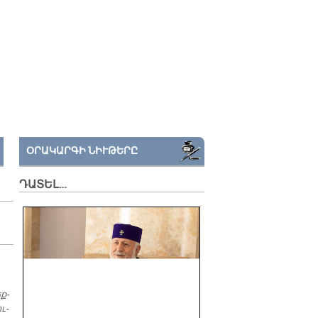
ՕՐԱԿԱՐԳԻ ՆԻՒԹԵՐԸ
ԴԱՏԵԼ…
ք­
ւ­