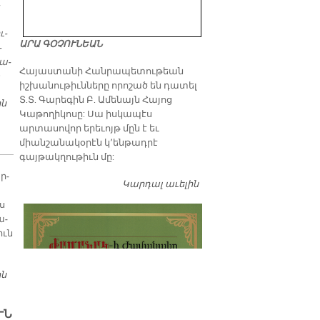
ւ­
ԱՐԱ ԳՕՉՈՒՆԵԱՆ
­
նա­
​Հայաստանի Հանրապետութեան
իշխանութիւնները որոշած են դատել
Տ.Տ. Գարեգին Բ. Ամենայն Հայոց
ին
ՁԱԽՈՂԱԾ ՀԱՄԱՁԱՅՆՈՒԹԵԱՆ ՆԱԽԱԳԾԻՆ ԲՈՎԱՆԴԱԿՈՒԹԻՒՆԸ
Կաթողիկոսը: Սա իսկապէս
արտասովոր երեւոյթ մըն է եւ
միանշանակօրէն կ՚ենթադրէ
գայթակղութիւն մը:
ր­
Կարդալ աւելին
Դատել…
ս
ա­
իւն
ին
ԳԱՏԸԳԻՒՂԻ ՄԷՋ ՓԱՅԼՈՒՆ ՀԱՆԴԷՍ
ՒՆ