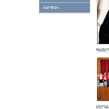
ՀԱՐԹԱԿ
ԳԱՏԸԳ
ՄԷՐԱ