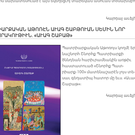
-ին նա­խա­տե­սուած է այս ե­կե­ղեց­ւոյ տա­րե­կան ա­նուան տօ­նախմ­բո
Կարդալ աւել
ԻԱՐՔԱԿԱՆ ԱԹՈՌԷՆ ԱՒԱԳ ՇԱԲԹՈՒԱՆ ՍԵՄԻՆ ՆՈՐ
ՐԱԿՈՒԹԻՒՆ. «ԱՒԱԳ ՇԱԲԱԹ»
Պատ­րիար­քա­կան Ա­թո­ռոյս կող­մէ ե­
նաշ­նորհ Շնորհք Պատ­րիար­քի
ծննդեան հա­րիւ­րա­մեա­կին առ­թիւ
հաս­տա­տուած «Շնորհք Պատ­
րիարք-100» մա­տե­նա­շա­րէն լոյս տե­
սաւ գե­ղա­տիպ հա­տոր մը եւս. «Ա­ւա
Շա­բաթ»։
Կարդալ աւել