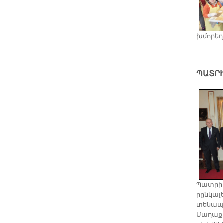
խմո­րե­ղ
ՊԱՏՐԻ
Պատ­րիա
րըն­կա­լ
տե­նա­պե
Մա­ղա­ք