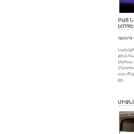
ԲԱՑ Ն
(ՀՈԳԵ
ԳԷՈՐԳ 
Նախ­կին 
թիւն հա
բե­րեալ
Ընտ­րեա
այս մէ­կ
քը։
ՄԻՋՆ