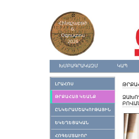
Հինգշաբթի
6,
Օգոստոս
2026
ԽՄԲԱԳՐԱԿԱԶՄ
ԿԱՊ
ԼՐԱՀՈՍ
ԹՐՔԱ
ԹՐՔԱՀԱՅ ԿԵԱՆՔ
ՁԱԽՈ
ԲՈՎԱ
ԸՆԿԵՐԱՄՇԱԿՈՒԹԱՅԻՆ
ԵԿԵՂԵՑԱԿԱՆ
ՀՈԳԵՄՏԱՒՈՐ