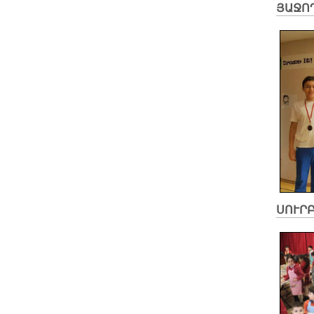
ՅԱՋՈ
ՍՈՒՐ