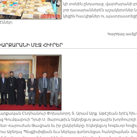
կի տօ­նին ըն­դա­ռաջ, վար­ժա­րա­նի բ
լոր դա­սա­րան­նե­րէն ա­շա­կերտ­ներ ն
կե­ցին հաւ­կիթ­ներ ու պատ­րաս­տե­ց
էն­ներ։
Կարդալ աւել
ԱՐՔԱՐԱՆԻ ՄԷՋ ՀԻՒՐԵՐ
ր­քա­կան Ընդ­հա­նուր Փո­խա­նորդ Տ. Ա­րամ Արք. Ա­թէ­շեան ե­րէկ հիւ­
եց Գում­գա­բուի Դրսի Ս. Յա­րու­թիւն ե­կե­ղեց­ւոյ թա­ղա­յին խոր­հուր­դի
տ Վա­րու­ժան Թավ­րան եւ իր ըն­կեր­նե­րը։ Ե­կե­ղեց­ւոյ հո­գե­ւոր հո­վիւ
իա Ա­բե­ղայ Պես­քի­սի­զեան եւս ներ­կայ գտնուե­ցաւ հան­դիպ­ման։ Ա