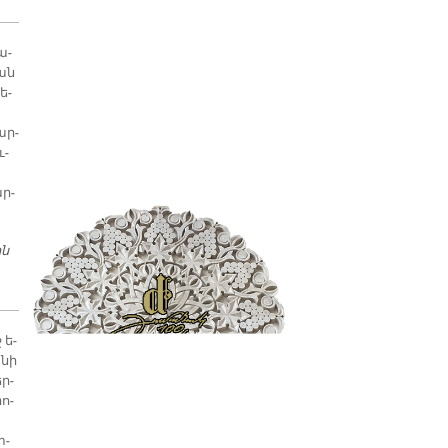
ա­
կան
ե­
ար­
ւ­
ր­
ին
ՄԷՐԱՄԷԹՃԵԱՆ ՎԱՐԺԱՐԱՆԻ ՍԱՆԵՐՈՒՆ ՀԵՐԹԱԿԱՆ ՓԱՅԼՈՒՆ
ՅԱՋՈՂՈԹԻՒՆԸ ՃԱՏՐԱԿԻ ՄԷՋ
 ե­
­նի
ր­
րո­
տ­