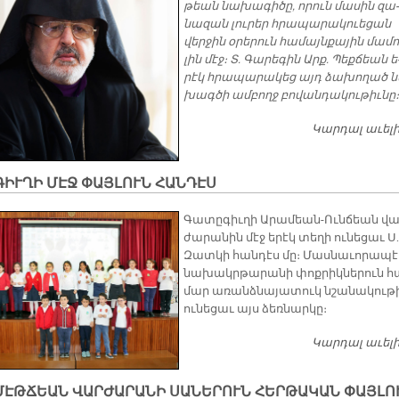
թեան նա­խա­գի­ծը, ո­րուն մա­սին զա­
նա­զան լու­րեր հրա­պա­րա­կուե­ցան
վեր­ջին օ­րե­րուն հա­մայն­քա­յին մա­մո
լին մէջ։ Տ. Գա­րե­գին Արք. Պեք­ճեան ե
րէկ հրա­պա­րա­կեց այդ ձա­խո­ղած 
խագ­ծի ամ­բողջ բո­վան­դա­կու­թիւ­նը։
Կարդալ աւել
ԻՒՂԻ ՄԷՋ ՓԱՅԼՈՒՆ ՀԱՆԴԷՍ
Գա­տը­գիւ­ղի Ա­րա­մեան-Ուն­ճեան վա
ժա­րա­նին մէջ ե­րէկ տե­ղի ու­նե­ցաւ Ս.
Զատ­կի հան­դէս մը։ Մաս­նա­ւո­րա­պէ
նա­խակր­թա­րա­նի փոք­րիկ­նե­րուն հ
մար ա­ռանձ­նա­յա­տուկ նշա­նա­կու­թ
ու­նե­ցաւ այս ձեռ­նար­կը։
Կարդալ աւել
ՄԷԹՃԵԱՆ ՎԱՐԺԱՐԱՆԻ ՍԱՆԵՐՈՒՆ ՀԵՐԹԱԿԱՆ ՓԱՅԼՈ