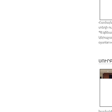
Հա­մայն
տե­ղի ո
Պէզ­ճեան
կերպ­չա­
oyunları»
ՍՈՒՐԲ
համակի