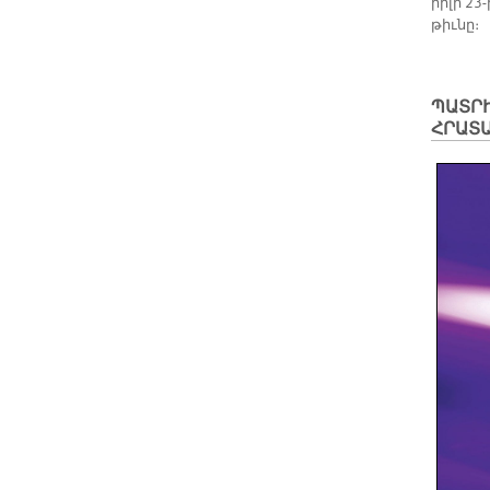
րի­լի 23
թիւ­նը։
ՊԱՏՐ
ՀՐԱՏԱ