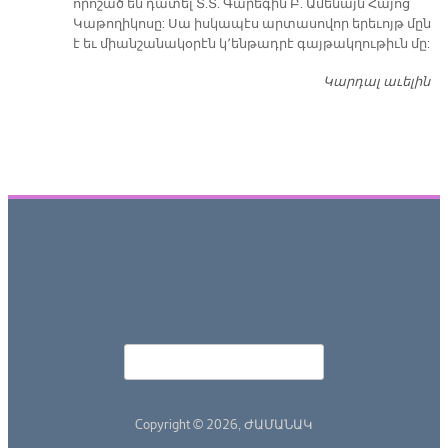
որոշած են դատել Տ.Տ. Գարեգին Բ. Ամենայն Հայոց
Կաթողիկոսը: Սա իսկապէս արտասովոր երեւոյթ մըն
է եւ միանշանակօրէն կ՚ենթադրէ գայթակղութիւն մը:
Կարդալ աւելին
Դ
Որոնել
Search form
Copyright © 2026,
ԺԱՄԱՆԱԿ