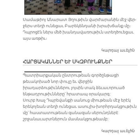
Սա­մա­թիոյ Ա­նա­րատ Յղու­թիւն վար­ժա­րա­նին մէջ վեր­
ջերս տե­ղի ու­նե­ցաւ Բա­րե­կեն­դա­նի խրախ­ճանք մը։
Դպրո­ցէն ներս մեծ խան­դա­վա­ռու­թիւն ստեղ­ծուե­ցաւ
այս առ­թիւ։
Կարդալ աւելին
Ս
Ա
ՀԱՐՑԱԿԱՆՆԵՐ ԵՒ ՍԿԶԲՈՒՆՔՆԵՐ
ՅՂ
Վ
Պատրիարքական ընտրութեան գործընթացի
Մ
թեւակոխած նոր փուլը եւ վերջին
Բ
իրադարձութիւններու լոյսին տակ ձեւաւորուած
Խ
ենթադրութիւնները՝ հրատապ օրակարգ:
Սուրբ Խաչ Դպրեվանքի սանուց միութեան մէջ երէկ
երեկոյեան տեղի ունեցաւ ասուլիս-խորհրդակցութիւն
մը՝ հաստատութեան զանազան սերունդներէ
շրջանաւարտներուն մասնակցութեամբ:
Կարդալ աւելին
Հ
ԵՒ