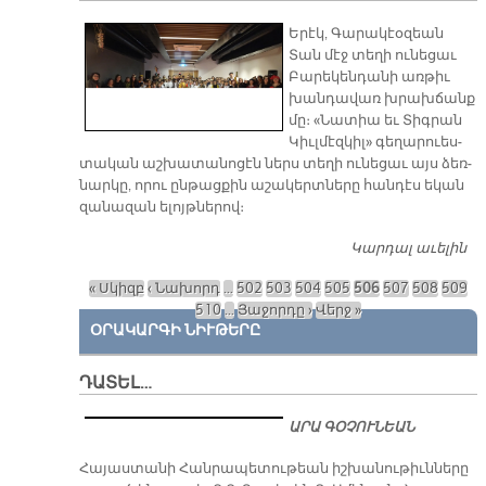
ԿԸ
Ե­րէկ, Գա­րա­կէօ­զեան
Հ
Տան մէջ տե­ղի ու­նե­ցաւ
85
Բա­րե­կեն­դա­նի առ­թիւ
Յ
խան­դա­վառ խրախ­ճանք
մը։ «Նա­տիա եւ Տիգ­րան
Կիւլ­մէզ­կիլ» գե­ղա­րուես­
տա­կան աշ­խա­տա­նո­ցէն ներս տե­ղի ու­նե­ցաւ այս ձեռ­
նար­կը, ո­րու ըն­թաց­քին ա­շա­կերտ­նե­րը հան­դէս ե­կան
զա­նա­զան ե­լոյթ­նե­րով։
Կարդալ աւելին
Գ
ՏԱ
« Սկիզբ
‹ Նախորդ
…
502
503
504
505
506
507
508
509
Խ
Էջեր
510
…
Յաջորդը ›
Վերջ »
ՕՐԱԿԱՐԳԻ ՆԻՒԹԵՐԸ
ԴԱՏԵԼ…
ԱՐԱ ԳՕՉՈՒՆԵԱՆ
​Հայաստանի Հանրապետութեան իշխանութիւնները