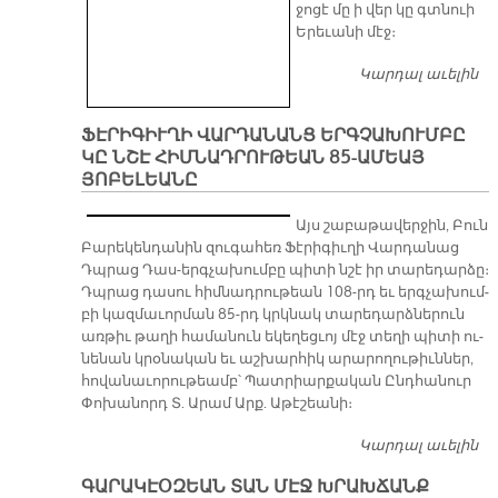
ջո­ցէ մը ի վեր կը գտնուի
Ե­րե­ւա­նի մէջ։
Կարդալ աւելին
ՍԻ
Ը
Հ
ՖԷՐԻԳԻՒՂԻ ՎԱՐԴԱՆԱՆՑ ԵՐԳՉԱԽՈՒՄԲԸ
Մ
ԿԸ ՆՇԷ ՀԻՄՆԱԴՐՈՒԹԵԱՆ 85-ԱՄԵԱՅ
Ն
ՅՈԲԵԼԵԱՆԸ
Կ
Այս շա­բա­թա­վեր­ջին, Բուն
Բա­րե­կեն­դա­նին զու­գա­հեռ Ֆէ­րի­գիւ­ղի Վար­դա­նաց
Դպրաց Դաս-երգ­չա­խում­բը պի­տի նշէ իր տա­րե­դար­ձը։
Դպրաց դա­սու հիմ­նադ­րու­թեան 108-րդ եւ երգ­չա­խում­
բի կազ­մա­ւոր­ման 85-րդ կրկ­նակ տա­րե­դարձ­նե­րուն
առ­թիւ թա­ղի հա­մա­նուն ե­կե­ղեց­ւոյ մէջ տե­ղի պի­տի ու­
նե­նան կրօ­նա­կան եւ աշ­խար­հիկ ա­րա­րո­ղու­թիւն­ներ,
հո­վա­նա­ւո­րու­թեամբ՝ Պատ­րիար­քա­կան Ընդ­հա­նուր
Փո­խա­նորդ Տ. Ա­րամ Արք. Ա­թէ­շեա­նի։
Կարդալ աւելին
ՖԷ
Վ
ԳԱՐԱԿԷՕԶԵԱՆ ՏԱՆ ՄԷՋ ԽՐԱԽՃԱՆՔ
Ե