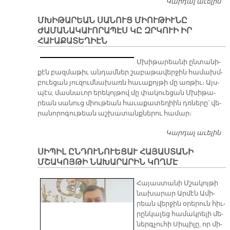
Կարդալ աւելին
ՖԷ
Մ
ՄԽԻԹԱՐԵԱՆ ՍԱՆՈՒՑ ՄԻՈՒԹԻՒՆԸ
Խ
ԺԱՄԱՆԱԿԱՒՈՐԱՊԷՍ ԿԸ ԶՐԿՈՒԻ ԻՐ
ՀԱՒԱՔԱՏԵՂԻԷՆ
Մխի­թա­րեա­նի ըն­տա­նի­
քէն բազ­մա­թիւ ան­դամ­ներ շա­բա­թա­վեր­ջին հա­մախմ­
բուե­ցան յու­զում­նա­խառն հա­ւա­քոյ­թի մը առ­թիւ։ Այս­
պէս, մաս­նա­ւոր ե­րե­կոյ­թով մը փա­կուե­ցան Մխի­թա­
րեան սա­նուց միու­թեան հա­ւա­քա­տե­ղիին դռնե­րը՝ վե­
րա­նո­րո­գու­թեան աշ­խա­տանք­նե­րու հա­մար։
Կարդալ աւելին
Մ
ՍԱ
ՍԻՊԻԼ ԸՆԴՈՒՆՈՒԵՑԱՒ ՀԱՅԱՍՏԱՆԻ
Ժ
ՄՇԱԿՈՅԹԻ ՆԱԽԱՐԱՐԻՆ ԿՈՂՄԷ
ԿԸ
Հ
Հա­յաս­տա­նի Մշա­կոյ­թի
նա­խա­րար Ար­մէն Ա­մի­
րեան վեր­ջին օ­րե­րուն հիւ­
րըն­կա­լեց հա­մակ­րե­լի մե­
ներգ­չու­հի Սի­պի­լը, որ մի­