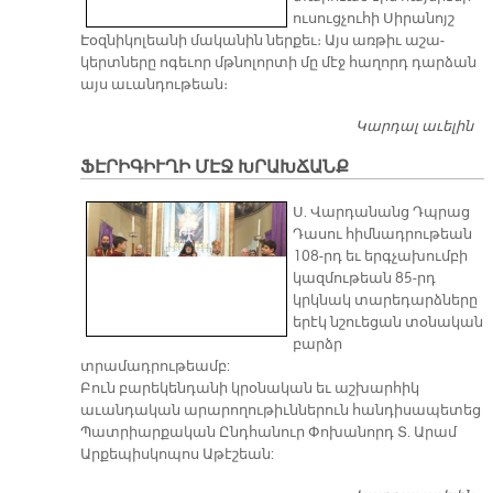
ու­սուց­չու­հի Սի­րա­նոյշ
Էօզ­նի­կո­լեա­նի մա­կա­նին ներ­քեւ։ Այս առ­թիւ ա­շա­
կերտ­նե­րը ո­գե­ւոր մթնո­լոր­տի մը մէջ հա­ղորդ դար­ձան
այս ա­ւան­դու­թեան։
Կարդալ աւելին
ԳԱ
ԵՐ
ՖԷՐԻԳԻՒՂԻ ՄԷՋ ԽՐԱԽՃԱՆՔ
Ա
Ո
Ս. Վարդանանց Դպրաց
Դասու հիմնադրութեան
108-րդ եւ երգչախումբի
կազմութեան 85-րդ
կրկնակ տարեդարձները
երէկ նշուեցան տօնական
բարձր
տրամադրութեամբ:
Բուն բարեկենդանի կրօնական եւ աշխարհիկ
աւանդական արարողութիւններուն հանդիսապետեց
Պատրիարքական Ընդհանուր Փոխանորդ Տ. Արամ
Արքեպիսկոպոս Աթէշեան: