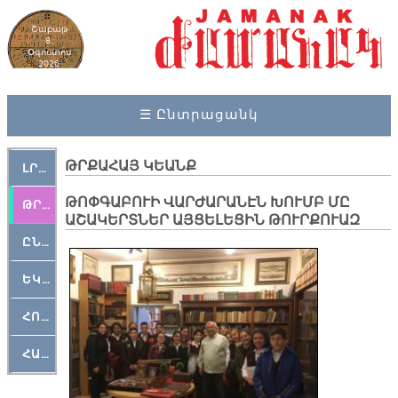
Շաբաթ
8,
Օգոստոս
2026
☰ Ընտրացանկ
ԹՐՔԱՀԱՅ ԿԵԱՆՔ
ԼՐԱՀՈՍ
ԹՈՓԳԱԲՈՒԻ ՎԱՐԺԱՐԱՆԷՆ ԽՈՒՄԲ ՄԸ
ԹՐՔԱՀԱՅ ԿԵԱՆՔ
ԱՇԱԿԵՐՏՆԵՐ ԱՅՑԵԼԵՑԻՆ ԹՈՒՐՔՈՒԱԶ
ԸՆԿԵՐԱՄՇԱԿՈՒԹԱՅԻՆ
ԵԿԵՂԵՑԱԿԱՆ
ՀՈԳԵՄՏԱՒՈՐ
ՀԱՐԹԱԿ