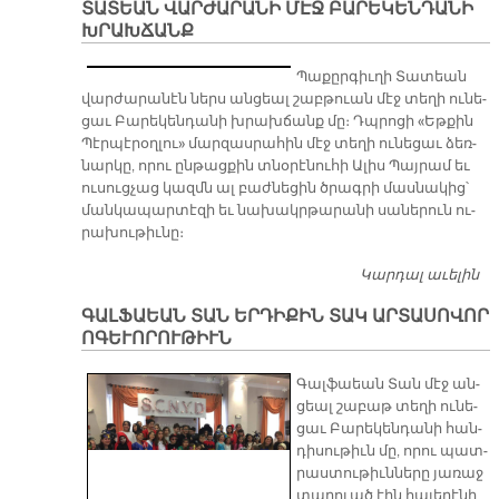
ՏԱՏԵԱՆ ՎԱՐԺԱՐԱՆԻ ՄԷՋ ԲԱՐԵԿԵՆԴԱՆԻ
Ս
ԽՐԱԽՃԱՆՔ
Պա­քըր­գիւ­ղի Տա­տեան
վար­ժա­րա­նէն ներս ան­ցեալ շաբ­թուան մէջ տե­ղի ու­նե­
ցաւ Բա­րե­կեն­դա­նի խրախ­ճանք մը։ Դպրո­ցի «Եթ­քին
Պէր­պէ­րօղ­լու» մար­զաս­րա­հին մէջ տե­ղի ու­նե­ցաւ ձեռ­
նար­կը, ո­րու ըն­թաց­քին տնօ­րէ­նու­հի Ա­լիս Պայ­րամ եւ
ու­սուց­չաց կազմն ալ բաժ­նե­ցին ծրագ­րի մաս­նա­կից՝
ման­կա­պար­տէ­զի եւ նա­խակր­թա­րա­նի սա­նե­րուն ու­
րա­խու­թիւ­նը։
Կարդալ աւելին
Տ
Վ
ԳԱԼՖԱԵԱՆ ՏԱՆ ԵՐԴԻՔԻՆ ՏԱԿ ԱՐՏԱՍՈՎՈՐ
Մ
ՈԳԵՒՈՐՈՒԹԻՒՆ
Բ
Խ
Գալ­ֆաեան Տան մէջ ան­
ցեալ շա­բաթ տե­ղի ու­նե­
ցաւ Բա­րե­կեն­դա­նի հան­
դի­սու­թիւն մը, ո­րու պատ­
րաս­տու­թիւն­նե­րը յա­ռաջ
տա­րուած էին հա­յե­րէ­նի