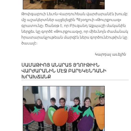
Թոփ­գա­բուի Լե­ւոն-Վար­դու­հեան վար­ժա­րա­նէն խումբ
մը ա­շա­կերտ­ներ այ­ցե­լե­ցին Պէ­յօղ­լուի «Թուր­քուազ»
գրա­տու­նը։ Ծա­նօթ է, որ Բիւ­զանդ Աք­պա­շի մա­կա­նին
ներ­քեւ կը գոր­ծէ «Թուր­քուազ»ը, որ միեւ­նոյն ժա­մա­նակ
հրա­տա­րակ­չու­թեան մար­զէն ներս գոր­ծու­նէու­թիւն կը
ծա­ւա­լէ։
Կարդալ աւելին
Թ
Վ
ՍԱՄԱԹԻՈՅ ԱՆԱՐԱՏ ՅՂՈՒԹԻՒՆ
ԽՈ
ՎԱՐԺԱՐԱՆԻՆ ՄԷՋ ԲԱՐԵԿԵՆԴԱՆԻ
Ա
ԽՐԱԽՃԱՆՔ
Ա
Թ