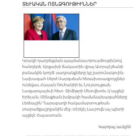
ՏԵՒԱԿԱՆ ՈՏՆՁԳՈՒԹԻՒՆՆԵՐ
Ա
Հ
Ա
Ա
Թ
Ա
Կրակի դադրեցման պայմանաւորուածութիւնով
հանդերձ, Արցախի ճակատին վրայ Ատրպէյճանի
բանակին կողմէ սադրանքները կը շարունակուին։
Նախագահ Սերժ Սարգսեան հեռախօսազրոյցներ
ունեցաւ Հասան Ռուհանիի եւ Նուրսուլթան
Նազարպայեւի հետ։ Տիմիթրի Մետվետեւ կ՚այցելէ
Երեւան։ Մինսքեան խմբակի համանախագահները
Լեռնային Ղարաբաղի հակամարտութեան
տարածքաշրջանին մէջ։ Սէրկէյ Լաւրովն ալ պիտի
այցելէ Հայաստան։
Կարդալ աւելին
Տ
Ո