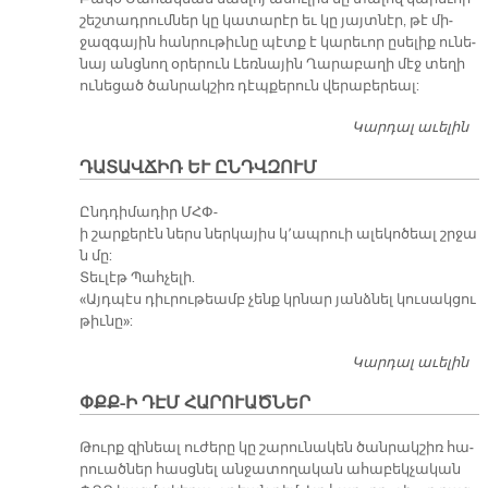
շեշ­տադ­րում­ներ կը կա­տա­րէր եւ կը յայտ­նէր, թէ մի­
ջազ­գա­յին հան­րու­թիւ­նը պէտք է կա­րե­ւոր ը­սե­լիք ու­նե­
նայ անց­նող օ­րե­րուն Լեռ­նա­յին Ղա­րա­բա­ղի մէջ տե­ղի
ու­նե­ցած ծան­րակ­շիռ դէպ­քե­րուն վե­րա­բե­րեալ:
Կարդալ աւելին
Ս
ԻՐ
ԴԱՏԱՎՃԻՌ ԵՒ ԸՆԴՎԶՈՒՄ
Ս
Մ
Ընդդիմադիր ՄՀՓ-
ի շարքերէն ներս ներկայիս կ՚ապրուի ալեկոծեալ շրջա
ն մը:
Տեւլէթ Պահչելի.
«Այդպէս դիւրութեամբ չենք կրնար յանձնել կուսակցու
թիւնը»:
Կարդալ աւելին
Դ
ԵՒ
ՓՔՔ-Ի ԴԷՄ ՀԱՐՈՒԱԾՆԵՐ
Ը
Թուրք զի­նեալ ու­ժե­րը կը շա­րու­նա­կեն ծան­րակ­շիռ հա­
րուած­ներ հասց­նել ան­ջա­տո­ղա­կան ա­հա­բեկ­չա­կան