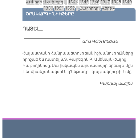
« Սկիզբ
‹ Նախորդ
…
1344
1345
1346
1347
1348
1349
Էջեր
1350
1351
1352
…
Յաջորդը ›
Վերջ »
ՕՐԱԿԱՐԳԻ ՆԻՒԹԵՐԸ
ԴԱՏԵԼ…
ԱՐԱ ԳՕՉՈՒՆԵԱՆ
​Հայաստանի Հանրապետութեան իշխանութիւնները
որոշած են դատել Տ.Տ. Գարեգին Բ. Ամենայն Հայոց
Կաթողիկոսը: Սա իսկապէս արտասովոր երեւոյթ մըն
է եւ միանշանակօրէն կ՚ենթադրէ գայթակղութիւն մը:
Կարդալ աւելին
Դ