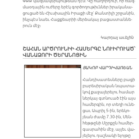
ՓՔՔ կազ­մա­կեր­պու­թեան դէմ։ Կը հա­ղոր­դուի, որ ռազ­
մաօ­դա­յին ու­ժե­րը ե­րէկ գոր­ծո­ղու­թիւն­ներ ի­րա­կա­նա­
ցու­ցած են Հիւ­սի­սա­յին Ի­րա­քի մէջ՝ Քան­տի­լի շրջա­նին,
ինչ­պէս նաեւ Հաք­քեա­րիի մեր­ձա­կայ բա­ցաս­տան­նե­
րուն մէջ։
Կարդալ աւելին
ՓՔ
Հ
ՇԱՀԱՆ ԱՐԾՐՈՒՆԻԻ ՀԱՄԵՐԳԸ ՆՈՒԻՐՈՒԱԾ՝
ՎԱՆԱՁՈՐԻ ԾԵՐԱՆՈՑԻՆ
ՅԱ­ԿՈԲ ՎԱՐ­ԴԻ­ՎԱ­ՌԵԱՆ
Հան­դի­սա­տես­նե­րը բա­ցի
բա­րե­սի­րա­կան նպա­տա­
կով քա­ջա­լե­րե­լու հա­մար
ներ­կայ գտնուած էին այս
հա­մեր­գին, որ տե­ղի ու­նե­
ցաւ Ապ­րիլ 5-ին, ե­րե­կո­
յեան ժա­մը 7.30-ին, Մեն­
հե­թթը­նի Մըր­քըն հա­մեր­
գաս­րա­հին մէջ, այ­լեւ վա­
յե­լե­լու դաշ­նա­կի ե­լոյ­թը