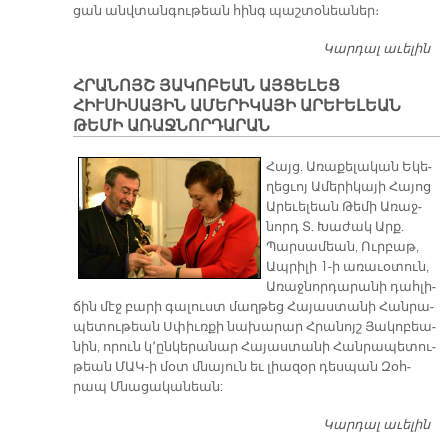
ցան անվ­տան­գու­թեան հինգ պաշ­տօ­նեա­ներ։
Կարդալ աւելին
Ն
ՄԷ
ՀՐԱՆՈՅՇ ՅԱԿՈԲԵԱՆ ԱՅՑԵԼԵՑ
Ն
ՀԻՒՍԻՍԱՅԻՆ ԱՄԵՐԻԿԱՅԻ ԱՐԵՒԵԼԵԱՆ
ԹԵՄԻ ԱՌԱՋՆՈՐԴԱՐԱՆ
Հայց. Ա­ռա­քե­լա­կան Ե­կե­
ղեց­ւոյ Ա­մե­րի­կա­յի Հա­յոց
Ա­րե­ւե­լեան Թե­մի Ա­ռաջ­
նորդ Տ. Խա­ժակ Արք.
Պար­սա­մեան, Ուր­բաթ,
Ապ­րի­լի 1-ի ա­ռա­ւօ­տուն,
Ա­ռաջ­նոր­դա­րա­նի դահ­լի­
ճին մէջ բա­րի գա­լուստ մաղ­թեց Հա­յաս­տա­նի Հան­րա­
պե­տու­թեան Սփիւռ­քի նա­խա­րա­ր Հ­րա­նոյշ Յա­կո­բեա­
նին, ո­րուն կ­­՚ըն­կե­րա­նար Հա­յաս­տա­նի Հան­րա­պե­տու­
թեան ՄԱԿ-ի մօտ մնա­յուն եւ լիա­զօր դես­պան Զօհ­
րապ Մնա­ցա­կա­նեա­ն:
Կարդալ աւելին
Հ
Յ