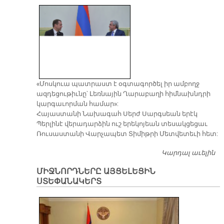
Ծ
Թ
Կը
Ս
Ip
«Մոսկուա պատրաստ է օգտագործել իր ամբողջ
ազդեցութիւնը՝ Լեռնային Ղարաբաղի հիմնախնդրի
կարգաւորման համար»:
Հայաստանի Նախագահ Սերժ Սարգսեան երէկ
Պերլինէ վերադարձին ուշ երեկոյեան տեսակցեցաւ
Ռուսաստանի Վարչապետ Տիմիթրի Մետվետեւի հետ:
Կարդալ աւելին
ՋԱ
Հ
ՄԻՋՆՈՐԴՆԵՐԸ ԱՅՑԵԼԵՑԻՆ
ՍՏԵՓԱՆԱԿԵՐՏ