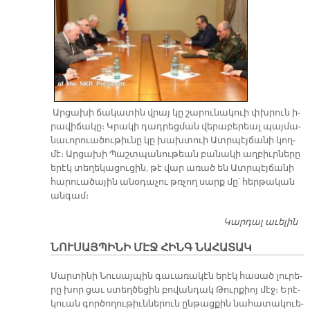
Ար­ցա­խի ճա­կա­տին վրայ կը շա­րու­նա­կուի փխրուն ի­
րա­վի­ճա­կը։ Կրա­կի դադ­րեց­ման վե­րա­բե­րեալ պայ­մա­
նա­ւո­րուա­ծու­թիւ­նը կը խախ­տուի Ատր­պէյ­ճա­նի կող­
մէ։ Ար­ցա­խի Պաշտ­պա­նու­թեան բա­նա­կի աղ­բիւր­նե­րը
ե­րէկ տե­ղե­կա­ցու­ցին, թէ վար ա­ռած են Ատրպէյ­ճա­նի
հա­րուա­ծա­յին ա­նօ­դա­չու թռչող սարք մը՝ հեր­թա­կան
ան­գամ։
Կարդալ աւելին
Մ
Ա
ՆՈՒՍԱՅՊԻՆԻ ՄԷՋ ՀԻՆԳ ՆԱՀԱՏԱԿ
Ս
Մար­տի­նի Նու­սայ­պին գա­ւա­ռա­կէն ե­րէկ հա­սած լու­րե­
րը խոր ցաւ ստեղ­ծե­ցին բո­վան­դակ Թուր­քիոյ մէջ։ Ե­րէ­
կուան գոր­ծո­ղու­թիւն­նե­րուն ըն­թաց­քին նա­հա­տա­կուե­