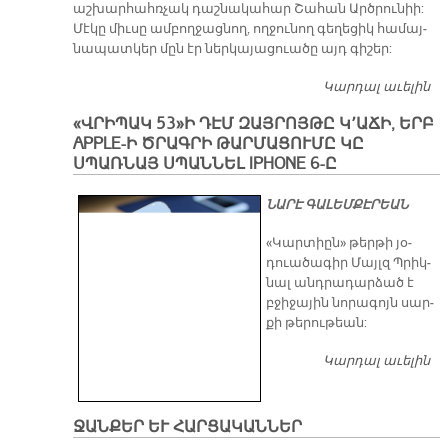
աշ­խար­հահռ­չակ դաշ­նա­կա­հար Շա­հան Արծ­րու­նիի:
Մէ­կը միւ­սը ամ­բող­ջաց­նող, ող­ջու­նող գե­ղե­ցիկ հա­մայ­
նա­պատ­կեր մըն էր ներ­կա­յա­ցուա­ծը այդ գի­շեր:
Կարդալ աւելին
Շ
Ա
«ՎՐԻՊԱԿ 53»Ի ԴԷՄ ԶԱՅՐՈՅԹԸ Կ՚ԱՃԻ, ԵՐԲ
Հ
APPLE-Ի ԾՐԱԳՐԻ ԹԱՐՄԱՑՈՒՄԸ ԿԸ
ՆՈ
ՍՊԱՌՆԱՅ ՍՊԱՆՆԵԼ IPHONE 6-Ը
Վ
Ծ
ՆԱ­ՐԷ ԳԱ­ԼԵՄ­ՔԷ­ՐԵԱՆ
«Կար­տիըն» թեր­թի յօ­
դուա­ծա­գիր Մայլզ Պրիկ­
նալ անդ­րա­դար­ձած է
բջի­ջա­յին նո­րա­գոյն սար­
քի թե­րու­թեան:
Կարդալ աւելին
«
53
Զա
Կ՚
ՋԱՆՔԵՐ ԵՒ ՀԱՐՑԱԿԱՆՆԵՐ
Ap