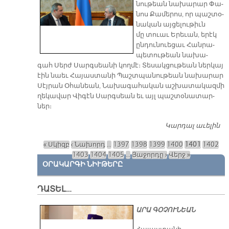
նու­թեան նա­խա­րար Փա­
նոս Քա­մե­րոս, որ պաշ­տօ­
նա­կան այ­ցե­լու­թիւն
մը տուաւ Ե­րե­ւան, ե­րէկ
ըն­դու­նուե­ցաւ Հան­րա­
պե­տու­թեան նա­խա­
գահ Սերժ Սարգ­սեա­նի կող­մէ։ Տե­սակ­ցու­թեան ներ­կայ
էին նաեւ Հա­յաս­տա­նի Պաշտ­պա­նու­թեան նա­խա­րար
Սէյ­րան Օ­հա­նեան, Նա­խա­գա­հա­կան աշ­խա­տա­կազ­մի
ղե­կա­վար Վի­գէն Սարգ­սեան եւ այլ պաշ­տօ­նա­տար­
ներ։
Կարդալ աւելին
Ո
Ա
« Սկիզբ
‹ Նախորդ
…
1397
1398
1399
1400
1401
1402
Էջեր
1403
1404
1405
…
Յաջորդը ›
Վերջ »
ՕՐԱԿԱՐԳԻ ՆԻՒԹԵՐԸ
ԴԱՏԵԼ…
ԱՐԱ ԳՕՉՈՒՆԵԱՆ