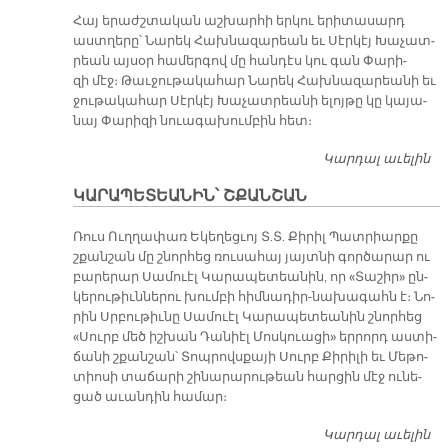
Լ
Հայ ե­րաժշ­տա­կան աշ­խար­հի եր­կու ե­րի­տա­սարդ
Հ
աստ­ղե­րը՝ Նա­րեկ Հախ­նա­զա­րեան եւ Սէր­կէյ Խա­չատ­
Կ
րեան այ­սօր հա­մեր­գով մը հան­դէս կու գան Փա­րի­
Ա
զի մէջ։ Թաւ­ջու­թա­կա­հար Նա­րեկ Հախ­նա­զա­րեա­նի եւ
ԿԱ
ջու­թա­կա­հար Սէր­կէյ Խա­չատ­րեա­նի ե­լոյ­թը կը կա­յա­
նայ Փա­րի­զի նուա­գա­խում­բին հետ։
Կարդալ աւելին
Փ
Մ
ԿԱՐԱՊԵՏԵԱՆԻՆ՝ ՇՔԱՆՇԱՆ
Կ
Հ
Ռուս Ուղ­ղա­փառ Ե­կե­ղեց­ւոյ Տ.Տ. Քի­րիլ Պատ­րիար­քը
շքան­շան մը շնոր­հեց ռու­սա­հայ յայտ­նի գոր­ծա­րար ու
բա­րե­րար Սա­մուէլ Կա­րա­պե­տեա­նին, որ «Տա­շիր» ըն­
կե­րու­թիւն­նե­րու խում­բի հիմ­նա­դիր-նա­խա­գահն է։ Նո­
րին Սրբու­թիւ­նը Սա­մուէլ Կա­րա­պե­տեա­նին շնոր­հեց
«Սուրբ մեծ իշ­խան Դա­նիէլ Մոս­կուա­ցի» եր­րորդ աս­տի­
ճա­նի շքան­շան՝ Տոպ­րովս­քա­յի Սուրբ Քի­րի­լի եւ Մե­թո­
տիո­սի տա­ճա­րի շի­նա­րա­րու­թեան հար­ցին մէջ ու­նե­
ցած ա­ւան­դին հա­մար։
Կարդալ աւելին
Կ