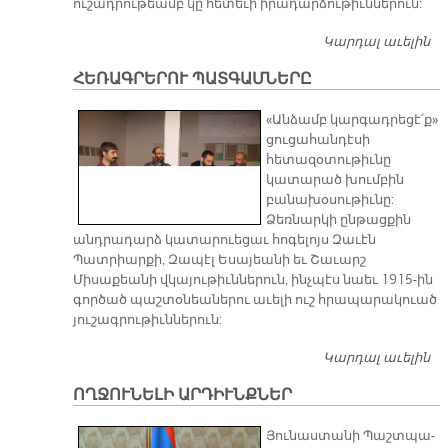
ուշադրութեամբ կը հետեւի իրադարձութիւններուն:
Կարդալ աւելին
ԵՒ
Օ
ՀԵՌԱԳՐԵՐՈՒ ՊԱՏԳԱՄՆԵՐԸ
Ա
«Անձամբ կարգադրեցէ՛ք»
ցուցահանդէսի
հետազօտութիւնը
կատարած խումբին
բանախօսութիւնը:
Ձեռնարկի ընթացքին
անդրադարձ կատարուեցաւ հոգելոյս Զաւէն
Պատրիարքի, Զապէլ Եսայեանի եւ Շաւարշ
Միսաքեանի վկայութիւններուն, ինչպէս նաեւ 1915-ին
գործած պաշտօնեաներու աւելի ուշ հրապարակուած
յուշագրութիւններուն:
Կարդալ աւելին
Հ
Պ
ՈՂՋՈՒՆԵԼԻ ԱՐԴԻՒՆՔՆԵՐ
Յու­նաս­տա­նի Պաշտ­պա­