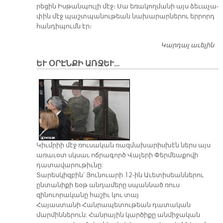
րե­ցին Իս­թան­պու­լի մէջ։ Սա ե­ռա­կող­մա­նի այս ձե­ւա­չա­
փին մէջ պաշտ­պա­նու­թեան նա­խա­րար­նե­րու եր­րորդ
հան­դի­պումն էր։
Կարդալ աւելին
Ե
Հ
ԵՒ ՕՐԷՆՔԻ ԱՌՋԵՒ…
​Կիւմրիի մէջ ռուսական ռազմախարիսխէն ներս այս
առաւօտ սկսաւ ոճրագործ Վալերի Փերմեաքովի
դատավարութիւնը:
Տարեսկիզբին՝ Յունուարի 12-ին Աւետիսեաններու
ընտանիքի եօթ անդամերը սպաննած ռուս
զինուորականը հաշիւ կու տայ
Հայաստանի Հանրապետութեան դատական
մարմիններուն: Հանրային կարծիքը անմիջական