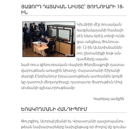
Շ
ՅԱՋՈՐԴ ԴԱՏԱԿԱՆ ՆԻՍՏԸ՝ ՅՈՒՆՈՒԱՐԻ 18-
ԻՆ
Կիւմ­րիի մէջ ռու­սա­կան
ռազ­մա­կա­յա­նի հա­մա­լի­
րէն ներս ե­րէկ տե­ղի ու­նե­
ցաւ ան­ցեալ Յու­նուա­
րի 12-ին Ա­ւե­տի­սեան­նե­
րու ըն­տա­նի­քի եօթ ան­
դամ­նե­րը սպան­
նած ռուս զի­նուո­րա­կան Վա­լե­րի Փեր­մեա­քո­վի դա­տա­
վա­րու­թեան ա­ռա­ջին նիս­տը։ Հա­յաս­տա­նի Շի­րա­կի
մար­զի Ընդ­հա­նուր ի­րա­ւա­սու­թեան ա­տեա­նին կող­մէ
կը դա­տուի մե­ղադ­րեա­լը, դա­տա­ւոր Յա­րու­թիւն Մով­
սէ­սեա­նի գլխա­ւո­րու­թեամբ։
Կարդալ աւելին
Յ
Դ
ԵՌԱԿՈՂՄԱՆԻ ՀԱՆԴԻՊՈՒՄ
ՆԻ
ՅՈ
Թուր­քիոյ, Ատր­պէյ­ճա­նի եւ Վրաս­տա­նի պաշտ­պա­նու­
18
թեան նա­խա­րար­նե­րը նա­խըն­թաց օր ժո­ղով մը գու­մա­