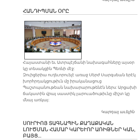
Ա
ՀԱՆԴԻՊՄԱՆ ՕՐԸ
Հայաստանի եւ Ատրպէյճանի նախագահները այսօր
կը տեսակցին Պեռնի մէջ:
Զուիցերիա ուղեւորուելէ առաջ Սերժ Սարգսեան երէկ
խորհրդակցութիւն մը իրականացուց
Պաշտպանութեան նախարարութենէն ներս: Արցախի
ճակատին վրայ սաստիկ լարուածութիւնը միշտ կը
մնայ առկայ:
Կարդալ աւելին
Հ
Օ
ՍՈՒՐԻՈՅ ՏԱԳՆԱՊԻՆ ՔԱՂԱՔԱԿԱՆ
ԼՈՒԾՄԱՆ ՀԱՄԱՐ ԿԱՐԵՒՈՐ ԱՌԻԹՆԵՐ ԿԱՆ,
ԲԱՅՑ…