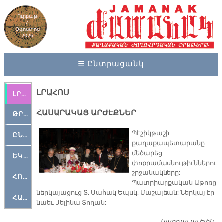
Ուրբաթ
7,
Օգոստոս
2026
☰ Ընտրացանկ
ԼՐԱՀՈՍ
ԼՐԱՀՈՍ
ՀԱՍԱՐԱԿԱՑ ԱՐԺԷՔՆԵՐ
ԹՐՔԱՀԱՅ ԿԵԱՆՔ
Պէշիկթաշի
ԸՆԿԵՐԱՄՇԱԿՈՒԹԱՅԻՆ
քաղաքապետարանը
մեծարեց
ԵԿԵՂԵՑԱԿԱՆ
փոքրամասնութիւններու
շրջանակները:
ՀՈԳԵՄՏԱՒՈՐ
Պատրիարքական Աթոռը
ներկայացուց Տ­. Սահակ Եպսկ. Մաշալեան: Ներկայ էր
ՀԱՐԹԱԿ
նաեւ Սելինա Տողան:
Կարդալ աւելին
Հ