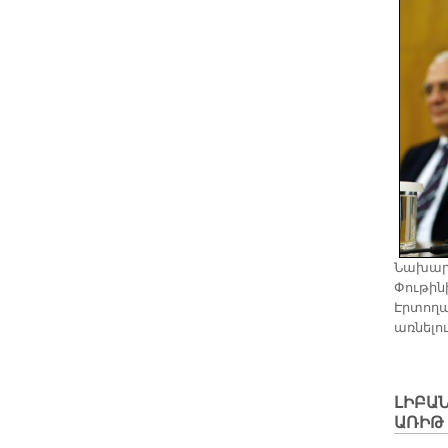
Նախարա
Փութինի
Էրտողան
առնելու
ԼԻԲԱՆ
ԱՌԻԹ 