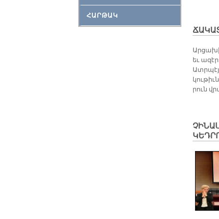
ՀԱՐԹԱԿ
ՃԱԿԱՏ
Ար­ցա­խ
եւ ա­զէ­
Ատր­պէյ
կու­թիւ
րուն վր
ՉԻՆԱ
ԿԵԴՐ