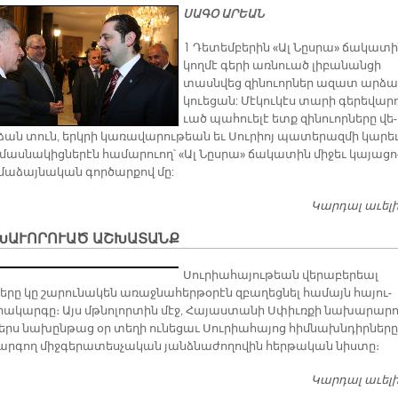
ՍԱԳՕ ԱՐԵԱՆ
1 Դե­տեմ­բե­րին «Ալ Նըս­րա» ճա­կա­տ
կող­մէ գե­րի առ­նո­ւած լի­բա­նան­ցի
տասն­վեց զի­նո­ւոր­ներ ա­զատ ար­ձա
կուե­ցան: Մէ­կու­կէս տա­րի գե­րե­վա­ր
ւած պա­հո­ւե­լէ ետք զի­նո­ւոր­նե­րը վե­
ան տուն, երկ­րի կա­ռա­վա­րու­թեան եւ Սու­րիոյ պա­տե­րազ­մի կա­րե­
մաս­նա­կից­նե­րէն հա­մա­րո­ւող՝ «Ալ Նըս­րա» ճա­կա­տին մի­ջեւ կա­յա­ցո
մա­ձայ­նա­կան գոր­ծար­քով մը:
Կարդալ աւել
ԽԱՒՈՐՈՒԱԾ ԱՇԽԱՏԱՆՔ
Սու­րիա­հա­յու­թեան վե­րա­բե­րեալ
­րը կը շա­րու­նա­կեն ա­ռաջ­նա­հեր­թօ­րէն զբա­ղեց­նել հա­մայն հա­յու­
րա­կար­գը։ Այս մթնո­լոր­տին մէջ, Հա­յաս­տա­նի Սփիւռ­քի նա­խա­րա­րո
երս նա­խըն­թաց օր տե­ղի ու­նե­ցաւ Սու­րիա­հա­յոց հիմ­նախն­դիր­նե­րը
ար­գող միջ­գե­րա­տես­չա­կան յանձ­նա­ժո­ղո­վին հեր­թա­կան նիս­տը։
Կարդալ աւել