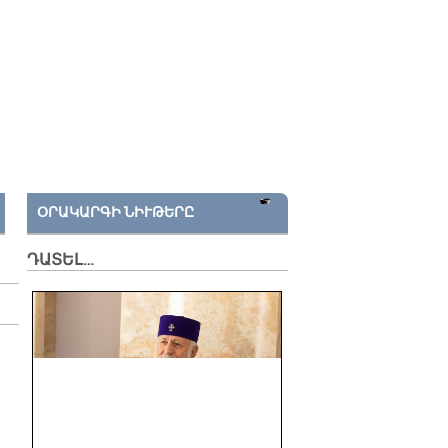
ՕՐԱԿԱՐԳԻ ՆԻՒԹԵՐԸ
ԴԱՏԵԼ…