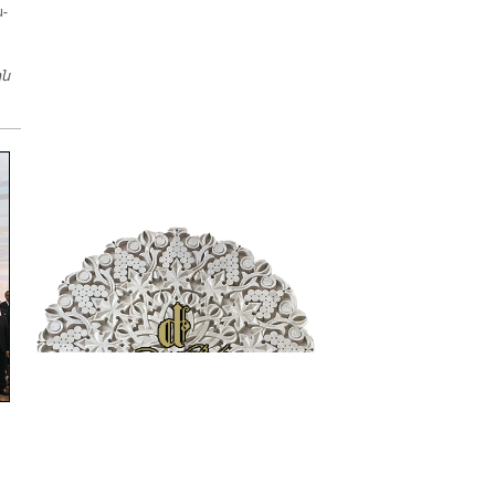
ն­
ին
Չինաստանի Մէջ Բացուեցաւ Առաջին Հայագիտական Կեդրոնը