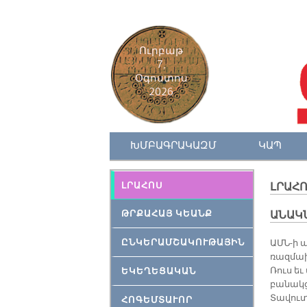
Ուրբաթ
7,
Օգոստոս
2026
ԽՄԲԱԳՐԱԿԱԶՄ
ԿԱՊ
ԼՐԱՀՈՍ
ԼՐԱՀ
ԹՐՔԱՀԱՅ ԿԵԱՆՔ
ԱՆԱԿՆ
ԸՆԿԵՐԱՄՇԱԿՈՒԹԱՅԻՆ
ԱՄՆ-ի 
ռազմա
Ռուս ե
ԵԿԵՂԵՑԱԿԱՆ
բանակց
Տավուտ
ՀՈԳԵՄՏԱՒՈՐ