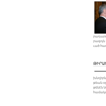
րադար­ձ
րա­գոյն 
ւած հա­
ԹԻՐԱ
խնդիր­նե
թեան օ­
թե­նէն ն
հա­մա­կ