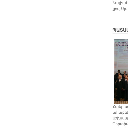
Տա­լիա­ն
քով: Այ
ՊԱՏԱ
​Հանրա
ահաբեկ
Աշխապա
Պերտիմ