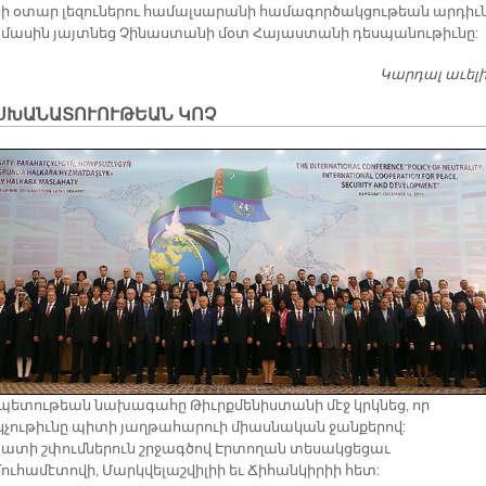
ի օ­տար լե­զու­նե­րու հա­մալ­սա­րա­նի հա­մա­գոր­ծակ­ցու­թեան ար­դիւ
ս մա­սին յայտ­նեց Չի­նաս­տա­նի մօտ Հա­յաս­տա­նի դես­պա­նու­թիւ­նը:
Կարդալ աւել
ՍԽԱՆԱՏՈՒՈՒԹԵԱՆ ԿՈՉ
պետութեան նախագահը Թիւրքմենիստանի մէջ կրկնեց, որ
չութիւնը պիտի յաղթահարուի միասնական ջանքերով:
տի շփումներուն շրջագծով Էրտողան տեսակցեցաւ
ուհամէտովի, Մարկվելաշվիլիի եւ Ճիհանկիրիի հետ: