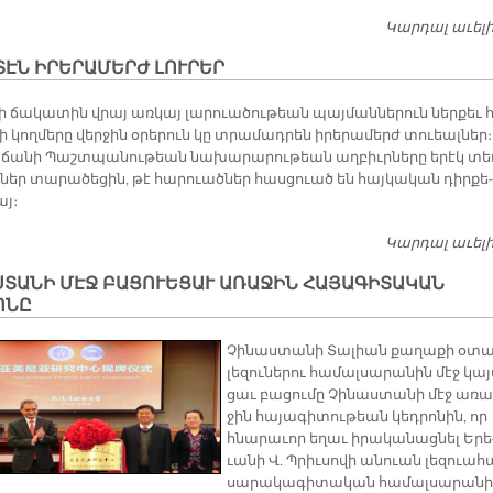
Կարդալ աւել
ԷՆ ԻՐԵՐԱՄԵՐԺ ԼՈՒՐԵՐ
ի ճա­կա­տին վրայ առ­կայ լա­րուա­ծու­թեան պայ­ման­նե­րուն ներ­քեւ 
րի կող­մե­րը վեր­ջին օ­րե­րուն կը տրա­մադ­րեն ի­րե­րա­մերժ տուեալ­ներ։
­ճա­նի Պաշտ­պա­նու­թեան նա­խա­րա­րու­թեան աղ­բիւր­նե­րը ե­րէկ տե­
ն­ներ տա­րա­ծե­ցին, թէ հա­րուած­ներ հաս­ցուած են հայ­կա­կան դիր­քե­
այ։
Կարդալ աւել
ՍՏԱՆԻ ՄԷՋ ԲԱՑՈՒԵՑԱՒ ԱՌԱՋԻՆ ՀԱՅԱԳԻՏԱԿԱՆ
ՈՆԸ
Չի­նաս­տա­նի Տա­լիան քա­ղա­քի օ­տ
լե­զու­նե­րու հա­մալ­սա­րա­նին մէջ կա­
ցաւ բա­ցու­մը Չի­նաս­տա­նի մէջ ա­ռա
ջին հա­յա­գի­տու­թեան կեդ­րո­նին, որ
հնա­րա­ւոր ե­ղաւ ի­րա­կա­նաց­նել Ե­րե
ւա­նի Վ. Պրիւ­սո­վի ա­նուան լե­զուա­հ
սա­րա­կա­գի­տա­կան հա­մալ­սա­րա­նի