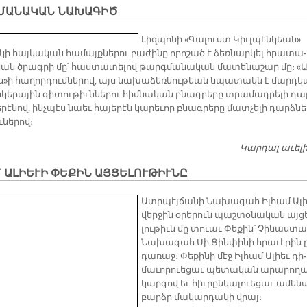
ՄԱՆԱԿԱՆ ՆԱԽԱԳԻԾ
Լիզ­պո­նի «Գա­լուստ Կիւլ­պէն­կեան»
կի հայ­կա­կան հա­մայք­նե­րու բա­ժի­նը ո­րո­շած է ձեռ­նար­կել հրա­տա­
կան ծրագ­րի մը՝ հաս­տա­տե­լով թարգ­մա­նա­կան մա­տե­նա­շար մը։ «Ա
ս»ի հա­ղոր­դում­նե­րով, այս նա­խա­ձեռ­նու­թեան նպա­տակն է մարդ­կ
ն­կե­րա­յին գի­տու­թիւն­նե­րու հիմ­նա­կան բնագ­րե­րը տրա­մադ­րե­լի դա
ե­րէ­նով, ինչ­պէս նաեւ հա­յե­րէն կա­րե­ւոր բնագ­րե­րը մատ­չե­լի դարձ­նե
ւ­նե­րով։
Կարդալ աւել
 ԱԼԻԵՒԻ ՓԵՔԻՆ ԱՅՑԵԼՈՒԹԻՒՆԸ
Ատր­պէյ­ճա­նի Նա­խա­գահ Իլ­համ Ա­լ
վեր­ջին օ­րե­րուն պաշ­տօ­նա­կան այ­ց
լու­թիւն մը տուաւ Փե­քին՝ Չի­նաս­տա
Նա­խա­գահ Սի Ցին­փի­նի հրա­ւէ­րին 
դա­ռաջ։ Փե­քի­նի մէջ Իլհամ Ա­լիեւ դի­
մա­ւո­րուե­ցաւ պե­տա­կան ա­րա­րո­ղ
կար­գով եւ հիւ­րըն­կա­լուե­ցաւ ա­մե­ն
բարձր մա­կար­դա­կի վրայ։​