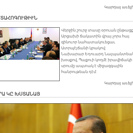
Կարդալ աւել
ՄՏԱՀՈԳՈՒԹԻՒՆ
Վերջին շուրջ տասը օրուան ընթաց
Արցախի ճակատին վրայ չորս հայ
զինուոր նահատակուեցաւ
Ատրպէյճանի կրակով:
Նախարար Եդուարդ Նալպանտեա
խօսքով, Պաքուի կողմէ իրավիճակի
սրումը ապտակ է միջազգային
հանրութեան դէմ:
Կարդալ աւել
ՐԱ ԿԸ ԽՍՏԱՆԱՅ