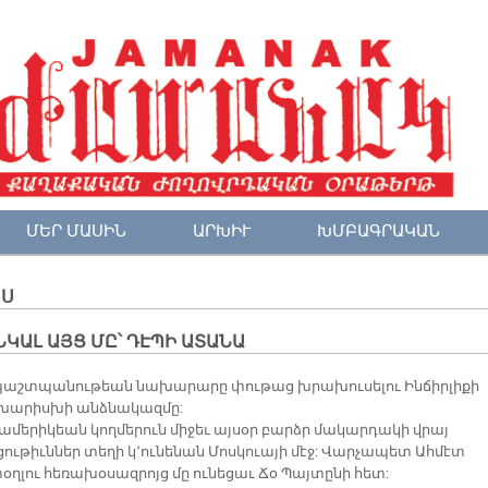
ՄԵՐ ՄԱՍԻՆ
ԱՐԽԻՒ
ԽՄԲԱԳՐԱԿԱՆ
ՈՍ
ԿԱԼ ԱՅՑ ՄԸ՝ ԴԷՊԻ ԱՏԱՆԱ
պաշտպանութեան նախարարը փութաց խրախուսելու Ինճիրլիքի
խարիսխի անձնակազմը:
ւ ամերիկեան կողմերուն միջեւ այսօր բարձր մակարդակի վրայ
ութիւններ տեղի կ՚ունենան Մոսկուայի մէջ: Վարչապետ Ահմէտ
օղլու հեռախօսազրոյց մը ունեցաւ Ճօ Պայտընի հետ: