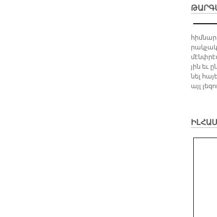
ԹԱՐԳ
հիմ­նար­
րակ­չա­
մէնփ­րէ
յին եւ ը
նել հա­յ
այլ լե­զո
ԻԼՀԱՄ