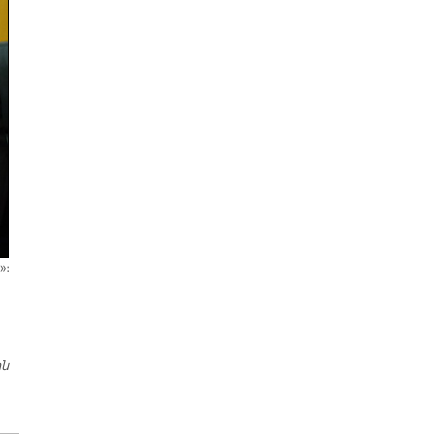
»։
ին
ԱՆԳԱՐԱ ԿԸ ԽՍՏԱՆԱՅ