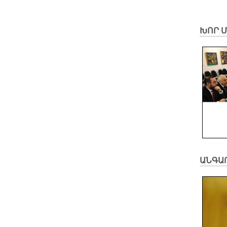
ԽՈՐ 
ԱՆԳԱ