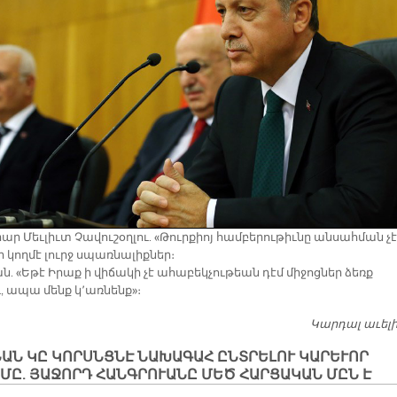
ր Մեւլիւտ Չավուշօղլու. «Թուրքիոյ համբերութիւնը անսահման չէ
 կողմէ լուրջ սպառնալիքներ։
. «Եթէ Իրաք ի վիճակի չէ ահաբեկչութեան դէմ միջոցներ ձեռք
, ապա մենք կ՚առնենք»։
Կարդալ աւել
ԱՆ ԿԸ ԿՈՐՍՆՑՆԷ ՆԱԽԱԳԱՀ ԸՆՏՐԵԼՈՒ ԿԱՐԵՒՈՐ
ՄԸ. ՅԱՋՈՐԴ ՀԱՆԳՐՈՒԱՆԸ ՄԵԾ ՀԱՐՑԱԿԱՆ ՄԸՆ Է