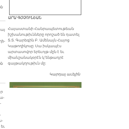
ին
ԱՆԱԿՆԿԱԼ ԱՅՑ ՄԸ՝ ԴԷՊԻ ԱՏԱՆԱ
ԱՐԱ ԳՕՉՈՒՆԵԱՆ
​Հայաստանի Հանրապետութեան
հայ
իշխանութիւնները որոշած են դատել
Տ.Տ. Գարեգին Բ. Ամենայն Հայոց
ղե­
Կաթողիկոսը: Սա իսկապէս
արտասովոր երեւոյթ մըն է եւ
միանշանակօրէն կ՚ենթադրէ
գայթակղութիւն մը:
ին
ՃԱԿԱՏԷՆ ԻՐԵՐԱՄԵՐԺ ԼՈՒՐԵՐ
Կարդալ աւելին
Դատել…
ար
յա­
­
­
ա­
 եւ