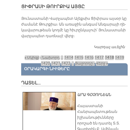
ՄԷ
ՑԻՓՐԱՍԻ ԹՈՒՐՔԻԱ ԱՅՑԸ
Ե
Յու­նաս­տա­նի Վար­չա­պետ Ա­լեք­սիս Ցիփ­րաս այ­սօր կը
ժա­մա­նէ Թուր­քիա։ Ան ա­ռա­ջին ան­գամ Ան­գա­րա­յի ղե­
կա­վա­րու­թեան կող­մէ կը հիւ­րըն­կա­լուի՝ Յու­նաս­տա­նի
վար­չա­պետ դառ­նա­լէ վերջ։
Կարդալ աւելին
Ց
Թ
« Սկիզբ
‹ Նախորդ
…
1414
1415
1416
1417
1418
1419
Ա
Էջեր
1420
1421
1422
…
Յաջորդը ›
Վերջ »
ՕՐԱԿԱՐԳԻ ՆԻՒԹԵՐԸ
ԴԱՏԵԼ…
ԱՐԱ ԳՕՉՈՒՆԵԱՆ
​Հայաստանի
Հանրապետութեան
իշխանութիւնները
որոշած են դատել Տ.Տ.
Գարեգին Բ. Ամենայն