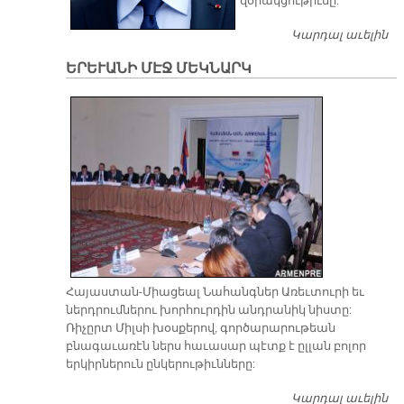
զօրակցութիւնը:
Կարդալ աւելին
ՈՒ
Հ
ԵՐԵՒԱՆԻ ՄԷՋ ՄԵԿՆԱՐԿ
Հայաստան-Միացեալ Նահանգներ Առեւտուրի եւ
ներդրումներու խորհուրդին անդրանիկ նիստը:
Ռիչըրտ Միլսի խօսքերով, գործարարութեան
բնագաւառէն ներս հաւասար պէտք է ըլլան բոլոր
երկիրներուն ընկերութիւնները:
Կարդալ աւելին
Ե