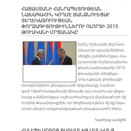
Մ
ՀԱՅԱՍՏԱՆԻ ՀԱՆՐԱՊԵՏՈՒԹԵԱՆ
Մ
ՆԱԽԱԳԱՀԻՆ ԿՈՂՄԷ ՅԱՆՁՆՈՒԵՑԱՒ
ՏԵՂԵԿԱՏՈՒՈՒԹԵԱՆ
ՓՈՐՁԱԳԻՏՈՒԹԻՒՆՆԵՐՈՒ ՈԼՈՐՏԻ 2015
ԹՈՒԱԿԱՆԻ ՄՐՑԱՆԱԿԸ
Ե­րէկ, Ե­րե­ւա­նի մէջ հան­
դի­սա­ւոր պայ­ման­նե­րու
ներ­քեւ յանձ­նուե­ցաւ Հա­
յաս­տա­նի Հան­րա­պե­տու­
թեան նա­խա­գա­հի 2015
թուա­կա­նի տե­ղե­կա­
տուու­թեան փոր­ձա­գի­
տու­թիւն­նե­րու բնա­գա­ւա­ռի մրցա­նա­կը։ Նա­խա­
գահ Սերժ Սարգ­սեա­նի ձե­ռամբ այս տա­րուան մրցա­
նա­կը յանձ­նուե­ցաւ աշ­խար­հահռ­չակ մաս­նա­գէ­տի մը՝
Եւ­կե­նի Քաս­փերս­քիին, որ հե­ղի­նա­կու­թիւն մը կը նկա­
տուի սի­պէր անվ­տան­գու­թեան բնա­գա­ւա­ռէն ներս։
Կարդալ աւելին
Հ
Հ
ՀԱԼԷՊԻ ՍՐԲՈՑ ՔԱՌԱՍՆԻՑ ՄԱՆԿԱՆՑ