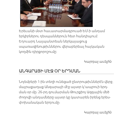
Երեւանի մօտ հաւատարմագրուած ԵՄ-ի անդամ
երկիրներու դեսպաններուն հետ հանդիպում:
Եդուարդ Նալպանտեան ներկայացուց
սպառազինութիւններու վերաբերեալ հայկական
կողմին դիրքորոշումը:
Կարդալ աւելին
Պ
Ք
ԱՆԳԱՐԱՅԻ ՄԷՋ ՕՐ ԵՐԴՄԱՆ
Նո­յեմ­բե­րի 1-ին տե­ղի ու­նե­ցած ընտ­րու­թիւն­նե­րէն վերջ,
մայ­րա­քա­ղաք Ան­գա­րա­յի մէջ այ­սօր կ՚ապ­րուի երդ­
ման օր մը։ 26-րդ գու­մար­ման Թուր­քիոյ Ազ­գա­յին մեծ
ժո­ղո­վի ան­դամ­նե­րը այ­սօր կը կա­տա­րեն ի­րենց ե­րես­
փո­խա­նա­կան եր­դու­մը։
Կարդալ աւելին
Ա