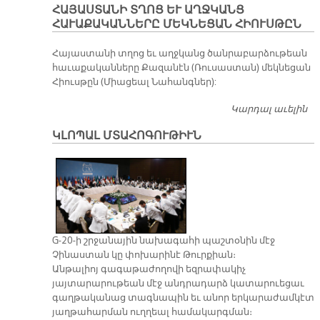
ՀԱՅԱՍՏԱՆԻ ՏՂՈՑ ԵՒ ԱՂՋԿԱՆՑ
Մ
ՀԱՒԱՔԱԿԱՆՆԵՐԸ ՄԵԿՆԵՑԱՆ ՀԻՈՒՍԹԸՆ
Ե
ՅԱ
Հա­յաս­տա­նի տղոց եւ աղջ­կանց ծան­րա­բար­ձու­թեան
ՊԱ
հա­ւա­քա­կան­նե­րը Քա­զա­նէն (Ռու­սաս­տան) մեկ­նե­ցան
Հ
Հիուս­թըն (Միա­ցեալ Նա­հանգ­ներ):
Հ
Կարդալ աւելին
Հ
Տղ
ԿԼՈՊԱԼ ՄՏԱՀՈԳՈՒԹԻՒՆ
Հ
Մե
Հի
G-20-ի շրջանային նախագահի պաշտօնին մէջ
Չինաստան կը փոխարինէ Թուրքիան։
Անթալիոյ գագաթաժողովի եզրափակիչ
յայտարարութեան մէջ անդրադարձ կատարուեցաւ
գաղթականաց տագնապին եւ անոր երկարաժամկէտ
յաղթահարման ուղղեալ համակարգման։