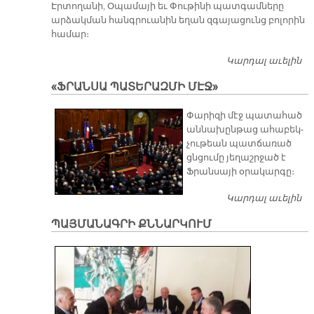
Էրտողանի, Օպամայի եւ Փութինի պատգամները
արձակման հանգրուանին եղան զգայացունց բոլորին
համար։
Կարդալ աւելին
ԿԼ
Մ
«ՖՐԱՆՍԱ ՊԱՏԵՐԱԶՄԻ ՄԷՋ»
Փա­րի­զի մէջ պա­տա­հած
ան­նա­խըն­թաց ա­հա­բեկ­
չու­թեան պատ­ճա­ռած
ցնցու­մը յե­ղաշր­ջած է
Ֆրան­սա­յի օ­րա­կար­գը։
Կարդալ աւելին
«
Պ
ՊԱՅՄԱՆԱԳՐԻ ՔՆՆԱՐԿՈՒՄ
ՄԷ