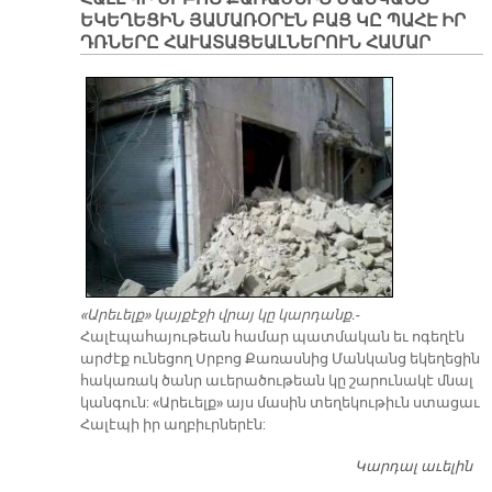
Ն
ԵԿԵՂԵՑԻՆ ՅԱՄԱՌՕՐԷՆ ԲԱՑ ԿԸ ՊԱՀԷ ԻՐ
Յ
ԴՌՆԵՐԸ ՀԱՒԱՏԱՑԵԱԼՆԵՐՈՒՆ ՀԱՄԱՐ
Տ
Փ
ՈԼ
Մ
«Արեւելք» կայքէջի վրայ կը կարդանք.-
Հա­լէ­պա­հայու­թեան հա­մար պատ­մա­կան եւ ո­գե­ղէն
ար­ժէք ու­նե­ցող Սրբոց Քա­ռաս­նից Ման­կանց ե­կե­ղե­ցին
հա­կա­ռակ ծանր ա­ւե­րա­ծու­թեան կը շա­րու­նա­կէ մնալ
կան­գուն: «Ա­րե­ւելք» այս մա­սին տե­ղե­կու­թիւն ստա­ցաւ
Հա­լէ­պի իր աղ­բիւր­նե­րէն:
Կարդալ աւելին
ՀԱ
Ք