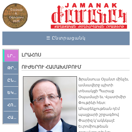
Շաբաթ
8,
Օգոստոս
2026
☰ Ընտրացանկ
ԼՐԱՀՈՍ
ԼՐԱՀՈՍ
ՈՒԺԵՐՈՒ ՀԱՄԱԽՄԲՈՒՄ
ԹՐՔԱՀԱՅ ԿԵԱՆՔ
Ֆրանսուա Օլանտ մինչեւ
ԸՆԿԵՐԱՄՇԱԿՈՒԹԱՅԻՆ
ամսավերջ պիտի
տեսակցի Պարաք
ԵԿԵՂԵՑԱԿԱՆ
Օպամայի եւ Վլատիմիր
Փութինի հետ:
ՀՈԳԵՄՏԱՒՈՐ
Ահաբեկչութեան դէմ
պայքարի շրջագծով
ՀԱՐԹԱԿ
Փարիզ կ՚ակնկալէ
Եւրոմիութեան