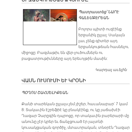
ԵՐ­ՋԱՆ­ԿՈՒ­ԹԵԱՆ ՁԳՏՈՒ­ՄԸ
9/
Պատրաստեց՝ ՆԱՐԷ
ԳԱԼԵՄՔԷՐԵԱՆ
Բոլորս պիտի ուզէինք
երջանիկ ըլլալ: Սակայն
լաւ չենք գիտեր այդ
երջանկութեան հասնելու
միջոցը: Բազմաթիւ են վեր-լուծումներն ու
բացատրութիւնները այդ երեւոյթին մասին:
Կարդալ աւելին
Եր
կո
ՎԱՍՆ ՈՒ­ՍՈՒ­ՄԻ ԵՒ ԿՐՕ­ՆԻ
թ
Ձգ
ՊՕՂՈՍ ՇԱՀՄԵԼԻՔԵԱՆ
մը
Քանի տարեկան ըլլալս չեմ յիշեր, հաւանաբար՝ 7 կամ
8: Տակաւին Էշրեֆիէ կը բնակէինք, ու կը յաճախէի
Ղազար Չարըգին դպրոցը, որ տակաւին բարերարի մը
անունը չէր կրեր եւ ճանչցուած էր յայտնի
կուսակցական գործիչ, մտաւորական, տնօրէն Ղազար