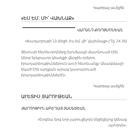
Կարդալ աւելին
Յ
Կ
«ԵՍ ԵՄ. ՄԻ՛ ՎԱԽՆԱՔ»
Զ
ՎԱ­ՐԱՆԴ ՔՈՐԹ­ՄՈ­ՍԵԱՆ
«Խա­ղա­ղու­թի՜ւն ձե­զի։ Ես եմ, մի՛ վախ­նա­ք» (Ղկ 24.36)
Յիսուսի հետեւորդները խուճապի մատնուած էին
Անոր երկրաւոր կեանքի վերջին օրերու
իրադարձութիւններուն առ ի հետեւանք։ Անակնկալի
եկած էին այդքան արագ կատարուած
իրադարձութիւններէն։
Կարդալ աւելին
«Ե
ՄԻ
ԱՒԵՏԻՍ ՅԱՐՈՒԹԵԱՆ
Վ
ՅԱ­ՐՈՒ­ԹԻՒՆ Ա­ԲԵ­ՂԱՅ ՏԱ­ՄԱ­ՏԵԱՆ
«Եր­գեա երգ նոր յա­րու­ցե­լոյն ննջե­ցե­լոց կե­նաց
պտղոյն»։