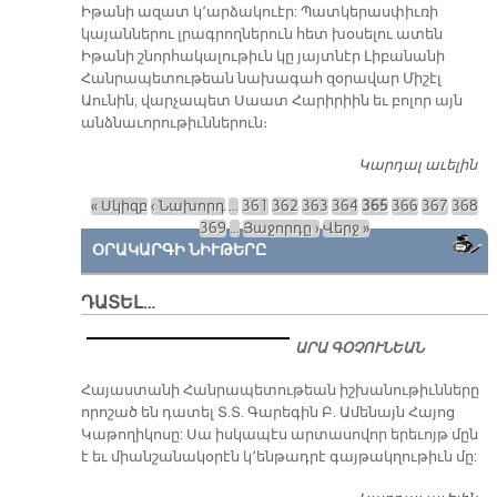
Իթանի ազատ կ՚արձակուէր: Պատկերասփիւռի
կայաններու լրագրողներուն հետ խօսելու ատեն
Իթանի շնորհակալութիւն կը յայտնէր Լիբանանի
Հանրապետութեան նախագահ զօրավար Միշէլ
Աունին, վարչապետ Սաատ Հարիրիին եւ բոլոր այն
անձնաւորութիւններուն։
Կարդալ աւելին
10
Բ
« Սկիզբ
‹ Նախորդ
…
361
362
363
364
365
366
367
368
ՄՆ
Էջեր
369
…
Յաջորդը ›
Վերջ »
Լ
ՕՐԱԿԱՐԳԻ ՆԻՒԹԵՐԸ
Յ
Դ
ԱՐ
ԴԱՏԵԼ…
ԴԱ
Վ
ԱՐԱ ԳՕՉՈՒՆԵԱՆ
​Հայաստանի Հանրապետութեան իշխանութիւնները
որոշած են դատել Տ.Տ. Գարեգին Բ. Ամենայն Հայոց
Կաթողիկոսը: Սա իսկապէս արտասովոր երեւոյթ մըն
է եւ միանշանակօրէն կ՚ենթադրէ գայթակղութիւն մը: