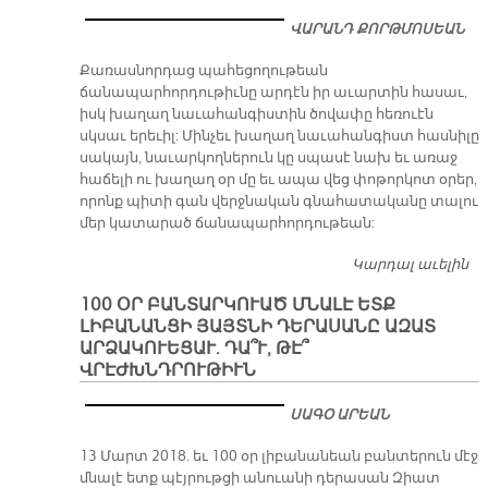
րե
ՎԱ­ՐԱՆԴ ՔՈՐԹ­ՄՈ­ՍԵԱՆ
ի 
ռե­
Քառասնորդաց պահեցողութեան
ճանապարհորդութիւնը արդէն իր աւարտին հասաւ,
իսկ խաղաղ նաւահանգիստին ծովափը հեռուէն
սկսաւ երեւիլ: Մինչեւ խաղաղ նաւահանգիստ հասնիլը
սակայն, նաւարկողներուն կը սպասէ նախ եւ առաջ
հաճելի ու խաղաղ օր մը եւ ապա վեց փոթորկոտ օրեր,
որոնք պիտի գան վերջնական գնահատականը տալու
մեր կատարած ճանապարհորդութեան:
Կարդալ աւելին
«Ա
Շ
100 ՕՐ ԲԱՆՏԱՐԿՈՒԱԾ ՄՆԱԼԷ ԵՏՔ
ԼԻԲԱՆԱՆՑԻ ՅԱՅՏՆԻ ԴԵՐԱՍԱՆԸ ԱԶԱՏ
ԱՐՁԱԿՈՒԵՑԱՒ. ԴԱ՞Ւ, ԹԷ՞
ՎՐԷԺԽՆԴՐՈՒԹԻՒՆ
ՍԱԳՕ ԱՐԵԱՆ
13 Մարտ 2018. եւ 100 օր լիբանանեան բանտերուն մէջ
մնալէ ետք պէյրութցի անուանի դերասան Զիատ