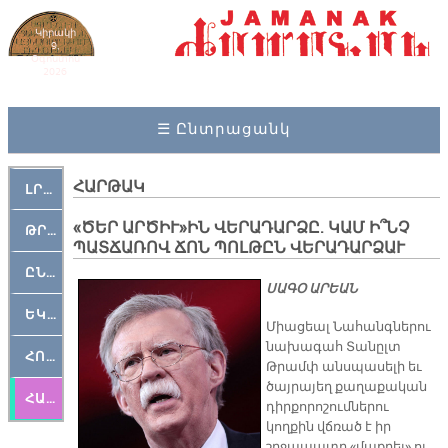
Կիրակի
9,
Օգոստոս
2026
☰ Ընտրացանկ
ՀԱՐԹԱԿ
ԼՐԱՀՈՍ
«ԾԵՐ ԱՐԾԻՒ»ԻՆ ՎԵՐԱԴԱՐՁԸ. ԿԱՄ Ի՞ՆՉ
ԹՐՔԱՀԱՅ ԿԵԱՆՔ
ՊԱՏՃԱՌՈՎ ՃՈՆ ՊՈԼԹԸՆ ՎԵՐԱԴԱՐՁԱՒ
ԸՆԿԵՐԱՄՇԱԿՈՒԹԱՅԻՆ
ՍԱԳՕ ԱՐԵԱՆ
ԵԿԵՂԵՑԱԿԱՆ
Միացեալ Նահանգներու
նախագահ Տանըլտ
ՀՈԳԵՄՏԱՒՈՐ
Թրամփ անսպասելի եւ
ծայրայեղ քաղաքական
ՀԱՐԹԱԿ
դիրքորոշումներու
կողքին վճռած է իր
շրջապատը «մաքրել» ու