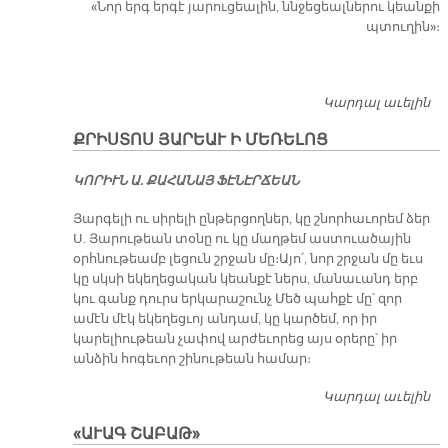
«Նոր երգ եր­գէ յա­րու­ցեա­լին, ննջե­ցեալ­նե­րու կեան­քի
պտու­ղին»։
Կարդալ աւելին
Ա
Յ
ՔՐԻՍ­ՏՈՍ ՅԱ­ՐԵԱՒ Ի ՄԵ­ՌԵ­ԼՈՑ
ԿՈ­ՐԻՒՆ Ա. ՔԱ­ՀԱ­ՆԱՅ ՖԷ­ՆԷՐ­ՃԵԱՆ
Յարգելի ու սիրելի ընթերցողներ, կը շնորհաւորեմ ձեր
Ս. Յարութեան տօնը ու կը մաղթեմ աստուածային
օրհնութեամբ լեցուն շրջան մը։ Այո՛, նոր շրջան մը եւս
կը սկսի եկեղեցական կեանքէ ներս, մանաւանդ երբ
կու գանք դուրս երկարաշունչ Մեծ պահքէ մը՝ զոր
ամէն մէկ եկեղեցւոյ անդամ, կը կարծեմ, որ իր
կարելիութեան չափով արժեւորեց այս օրերը՝ իր
անձին հոգեւոր շինութեան համար։
Կարդալ աւելին
Քր
տ
«ԱՒԱԳ ՇԱԲԱԹ»
Յա