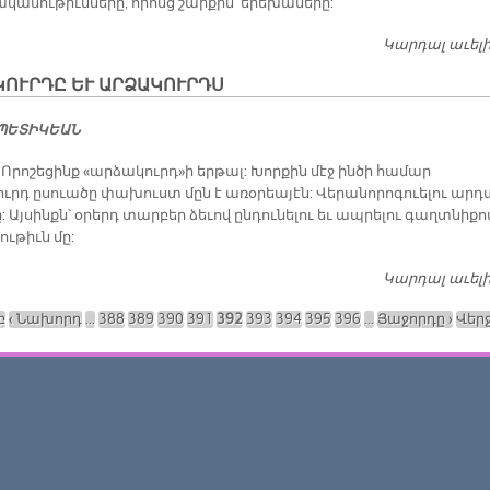
կանութիւնները, որոնց շարքին՝ երեխաները:
Կարդալ աւել
ԿՈՒՐ­ԴԸ ԵՒ ԱՐ­ՁԱ­ԿՈՒՐԴՍ
 ՊԵՏԻԿԵԱՆ
 Որոշեցինք «արձակուրդ»ի երթալ: Խորքին մէջ ինծի համար
ւրդ ըսուածը փախուստ մըն է առօրեայէն: Վերանորոգուելու արդ
: Այսինքն՝ օրերդ տարբեր ձեւով ընդունելու եւ ապրելու գաղտնիքո
ւթիւն մը:
Կարդալ աւել
բ
‹ Նախորդ
…
388
389
390
391
392
393
394
395
396
…
Յաջորդը ›
Վերջ