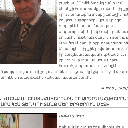
բարեկամ Ռոմէն Կոզմոյեանի «Իմ
կեանքի հաւատամքը» անուն գիրքը
որուն արտաքին տեսքը առաջին իս
րոպէէն ընթերցողին վրայ կը ձգէ
դարերէն հասած մագաղաթի
տպաւորութիւն, իսկ հազիւ բանաս 
կը սկսիս ընթերցել զայն, կը թաղուի
մտածումներու խորը, որովհետեւ ք
կ՚առինքնէ գիրքին բովանդակութիւ
իր բազմատեսականիութեամբ, եւ ո
իր մէջ ունի տասնամեակներէն
հասած, ապրուած եւ կեանքէն
 քաղցր ու ցաւոտ յիշողութիւններ, ուր շատ մը էջերու մէջ դէմքեր ո
 արդէն կը պատկանին «անցեալ կատարեալ»ին:
Կարդալ աւել
Ն. «ՄԵՆՔ ԱՐԵՒՄՏԱՀԱՅԵՐԷՆԻՆ ԵՒ ԱՐԵՒԵԼԱՀԱՅԵՐԷՆ
ԱՐԱՊԷՍ ՏԵՂ ԿՈՒ ՏԱՆՔ ՄԵՐ ԵՐԳԵՐՈՒՆ ՄԷՋ»
ՍԱԳՕ ԱՐԵԱՆ
Երեւան կը գտնուէր ամերիկահայ