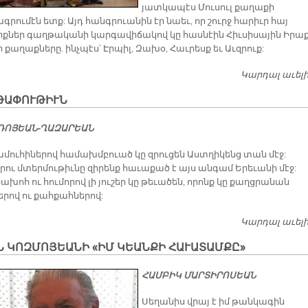
յատկապէս Մուսուլ քաղաքի
ումէն ետք: Այդ հանգրուանին էր նաեւ, որ շուրջ հարիւր հայ
քներ գաղթականի կարգավիճակով կը հասնէին Հիւսիսային Իրա
քաղաքները. ինչպէս՝ Էրպիլ, Զախօ, Հաւրեսք եւ Աւզրուք:
Կարդալ աւել
ԹԱՓՈՒԹԻՒՆ
ՐԴՈ­ՅԵԱՆ-ՂԱԶ­ԱՐԵԱՆ
մուհիներով համախմբուած կը զրուցեն Աստղիկենց տան մէջ:
րու մտերմութիւնը զիրենք հաւաքած է այս անգամ Երեւանի մէջ:
խոհ ու հումորով լի յուշեր կը թեւածեն, որոնք կը քաղցրանան
րով ու քահքահներով:
Կարդալ աւել
 ԿՈԶ­ՄՈ­ՅԵԱ­ՆԻ «ԻՄ ԿԵԱՆ­ՔԻ ՀԱ­ՒԱ­ՏԱՄ­ՔԸ»
ՀԱՄԲԻԿ ՄԱՐՏԻՐՈՍԵԱՆ
Սեղանիս վրայ է իմ թանկագին