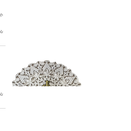
քի
ին
​ԶԱԽՈՅԻ ՀՈԳԵՒՈՐ ՀՈՎԻՒ Տ. ՄԱՄԲՐԷ ՔՀՆՅ. ՀՄԱՅԵԱԿԵԱՆ. «ՇԱՏ
ԴԺՈՒԱՐ Է, ՈՐ ՀԱՅԵՐԸ ԿՐԿԻՆ ՄՈՒՍՈՒԼ ՎԵՐԱԴԱՌՆԱՆ»
ին
ՀԻԱՍԹԱՓՈՒԹԻՒՆ