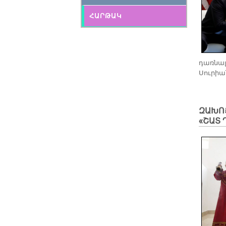
ՀԱՐԹԱԿ
դառնալ
Սուրիան
​ԶԱԽՈ
«ՇԱՏ 