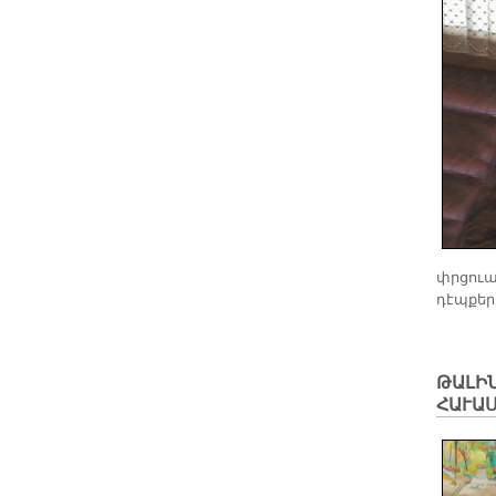
փրցուած
դէպքեր
​ԹԱԼԻ
ՀԱՒԱՍ