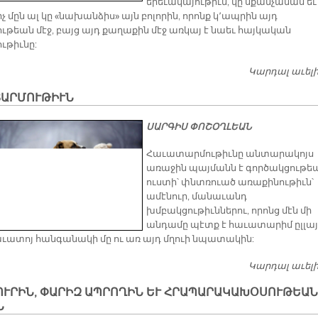
երեւակայութիւն, կը սքանչանաս եւ
իչ մըն ալ կը «նախանձիս» այն բոլորին, որոնք կ՚ապրին այդ
ութեան մէջ, բայց այդ քաղաքին մէջ առկայ է նաեւ հայկական
ւթիւնը:
Կարդալ աւել
ՏԱՐՄՈՒԹԻՒՆ
ՍԱՐԳԻՍ ՓՈՇՕՂԼԵԱՆ
Հաւատարմութիւնը անտարակոյս
առաջին պայմանն է գործակցութեա
ուստի՝ փնտռուած առաքինութիւն՝
ամէնուր, մանաւանդ
խմբակցութիւններու, որոնց մէն մի
անդամը պէտք է հաւատարիմ ըլլայ
աւատոյ հանգանակի մը ու առ այդ մղուի նպատակին:
Կարդալ աւել
ՈՒՐԻՆ, ՓԱՐԻԶ ԱՊՐՈՂԻՆ ԵՒ ՀՐԱՊԱՐԱԿԱԽՕՍՈՒԹԵԱՆ
Ն