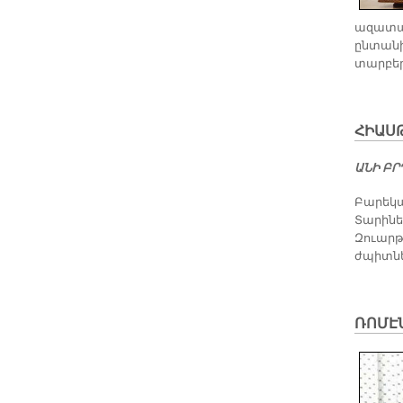
ազատագր
ընտանի
տարբեր 
ՀԻԱՍ
Ա­ՆԻ Բ
Բարեկա
Տարինե
Զուարթա
ժպիտնե
ՌՈ­ՄԷՆ