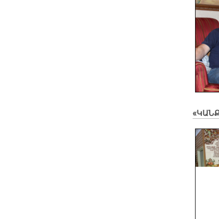
«ԿԱՆՔ