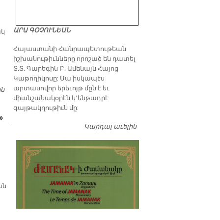
ԱՐԱ ԳՕՉՈՒՆԵԱՆ
ակ
​Հայաստանի Հանրապետութեան
իշխանութիւնները որոշած են դատել
Տ.Տ. Գարեգին Բ. Ամենայն Հայոց
Կաթողիկոսը: Սա իսկապէս
արտասովոր երեւոյթ մըն է եւ
ին
​Ի՞ՆՉ ՄՇԱԿՈՒԵՑԱՒ ՀԱՊՄՈՒՐԿԻ ՄԷՋ. ՍՈՒՐԻԱՆ ՆՈՐ
միանշանակօրէն կ՚ենթադրէ
ԹԱՏՐԵՐԳՈՒԹԵԱՆ ՄԸ ՍԵՄԻ՞Ն
գայթակղութիւն մը:
»
Կարդալ աւելին
Դատել…
ան