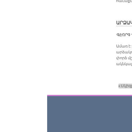
հաւաքա
ԱՐ­ՁԱ­
ԳԷՈՐԳ
Ամառ է:
արձակո
փորձ մը
ակնկալո
« Սկիզ
Էջեր