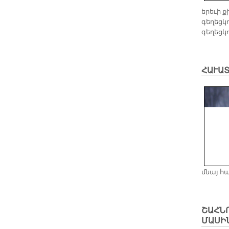
երեւի ք
գեղեցկ
գեղեցկո
ՀԱՒԱ
մնայ հ
​ՇԱՀՆ
ՄԱՍԻ