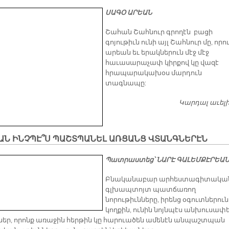
ՍԱԳՕ ԱՐԵԱՆ
Շահան Շահնուր գրողէն բացի
գոյութիւն ունի այլ Շահնուր մը, որո
արեան եւ երակներուն մէջ մէջ
հաւասարաչափ կիրքով կը վազէ
հրապարակախօս մարդուն
տագնապը:
Կարդալ աւել
ԽԱՆ ԻՆՉ­ՊԷ՞Ս ՊԱՇՏ­ՊԱ­ՆԵԼ ԱՌ­ՑԱՆՑ ՎՏԱՆԳ­ՆԵ­ՐԷՆ
Պատրաստեց՝ ՆԱՐԷ ԳԱԼԵՄՔԷՐԵԱՆ
​Բնականաբար արհեստագիտակա
գլխապտոյտ պատճառող
նորութիւնները, իրենց օգուտներուն
կողքին, ունին նոյնպէս անխուսափե
եր, որոնք առաջին հերթին կը հարուածեն ամենէն անպաշտպան