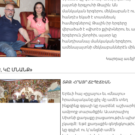
յայտնի երգչուհի Թալին: Ան
մանկական երգերու մեկնաբան է ու
հանդէս եկած է տասնեակ
համերգներով: Թալին իր երգերը
վերածած է «վիտէօ քլիփ»ներու եւ ա
երգերուն շնորհիւ այսօր կը
հանդիսանայ մանկական երգերու
ամենայայտնի մեկնաբաններէն մին
Կարդալ աւել
, ԿԸ ՄՆԱՆՔ»
ՏՔԹ. ՀՐԱՅՐ ՃԷՊԷՃԵԱՆ
Երեւի հայ «ըլլալու» եւ «մնալու»
հրամայականը քիչ մը ամէն տեղ
ինքզինք զգալի կը դարձնէ աշխարհ
ամբողջ տարածքին: Աւստրալիոյ
Սիտնի քաղաքը բացառութիւն պի
չկազմէ: Եթէ քաղաքին գեղեցկութիւ
կը զգլխէ ու կ՚անցնի ամէն