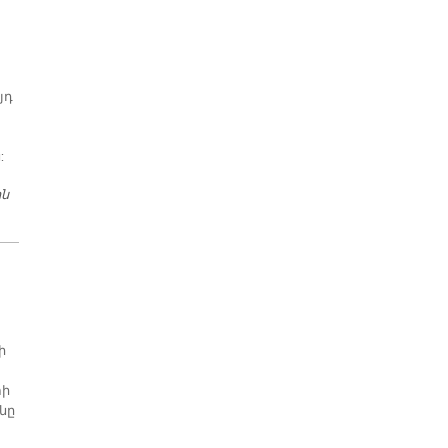
յդ
:
ին
​ԹԱԼԻՆ. «ՄԵՆՔ ԱՐԵՒՄՏԱՀԱՅԵՐԷՆԻՆ ԵՒ ԱՐԵՒԵԼԱՀԱՅԵՐԷՆԻՆ
ՀԱՒԱՍԱՐԱՊԷՍ ՏԵՂ ԿՈՒ ՏԱՆՔ ՄԵՐ ԵՐԳԵՐՈՒՆ ՄԷՋ»
ի
տի
նը