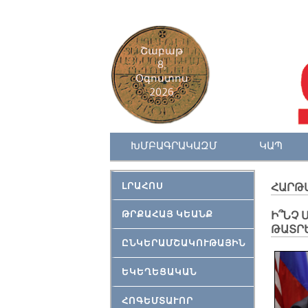
Շաբաթ
8,
Օգոստոս
2026
ԽՄԲԱԳՐԱԿԱԶՄ
ԿԱՊ
ԼՐԱՀՈՍ
ՀԱՐԹ
ԹՐՔԱՀԱՅ ԿԵԱՆՔ
​Ի՞ՆՉ
ԹԱՏՐ
ԸՆԿԵՐԱՄՇԱԿՈՒԹԱՅԻՆ
ԵԿԵՂԵՑԱԿԱՆ
ՀՈԳԵՄՏԱՒՈՐ