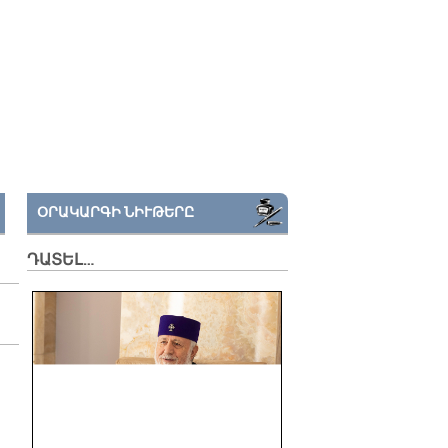
ՕՐԱԿԱՐԳԻ ՆԻՒԹԵՐԸ
ԴԱՏԵԼ…