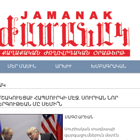
ՄԵՐ ՄԱՍԻՆ
ԱՐԽԻՒ
ԽՄԲԱԳՐԱԿԱՆ
ԱԿ
 ՄՇԱԿՈՒԵՑԱՒ ՀԱՊՄՈՒՐԿԻ ՄԷՋ. ՍՈՒՐԻԱՆ ՆՈՐ
ԵՐԳՈՒԹԵԱՆ ՄԸ ՍԵՄԻ՞Ն
ՍԱԳՕ ԱՐԵԱՆ
Սուրիական տագնապի
զարգացումներուն մօտէն