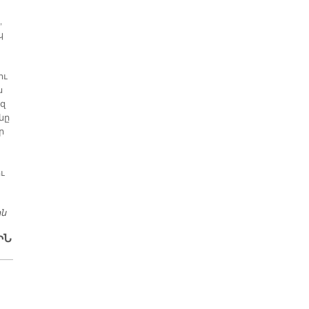
,
կ
ու
ս
եզ
նը
ր
ւ
ին
ՌՈ­ՄԷՆ ԿՈԶ­ՄՈ­ՅԵԱ­ՆԻ «ԻՄ ԿԵԱՆ­ՔԻ ՀԱ­ՒԱ­ՏԱՄ­ՔԸ»
ԻՆ