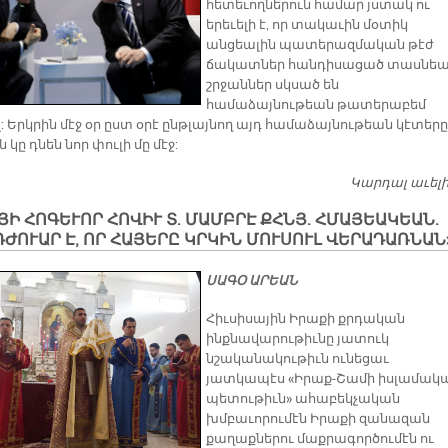
հետեւողներուն համար յստակ ու
երեւելի է, որ տակաւին մօտիկ
անցեալին պատերազմական թէժ
ճակատներ հանդիսացած տասնե
շրջաններ սկսած են
համաձայնութեան թատերաբեմ
: Երկրին մէջ օր ըստ օրէ ընթլայնող այդ համաձայնութեան կէտերը
 կը դնեն նոր փուլի մը մէջ:
Կարդալ աւել
ՅԻ ՀՈԳԵՒՈՐ ՀՈՎԻՒ Տ. ՄԱՄԲՐԷ ՔՀՆՅ. ՀՄԱՅԵԱԿԵԱՆ.
ԴԺՈՒԱՐ Է, ՈՐ ՀԱՅԵՐԸ ԿՐԿԻՆ ՄՈՒՍՈՒԼ ՎԵՐԱԴԱՌՆԱՆ
ՍԱԳՕ ԱՐԵԱՆ
Հիւսիսային Իրաքի քրդական
ինքնավարութիւնը յատուկ
նշականակութիւն ունեցաւ
յատկապէս «Իրաք-Շամի իսլամակ
պետութիւն» ահաբեկչական
խմբաւորումէն Իրաքի զանազան
քաղաքներու մաքրագործումէն ու