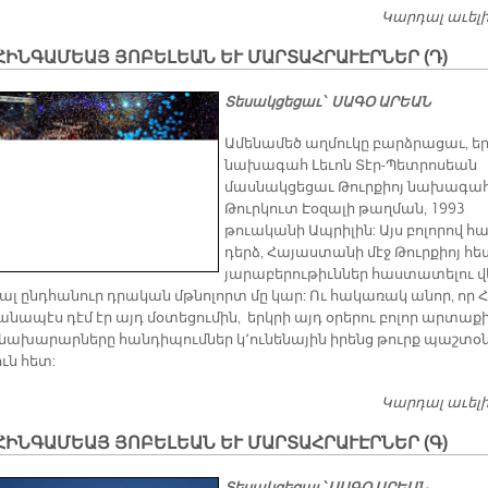
Կարդալ աւել
ԻՆԳԱՄԵԱՅ ՅՈԲԵԼԵԱՆ ԵՒ ՄԱՐՏԱՀՐԱՒԷՐՆԵՐ (Դ)
Տեսակցեցաւ՝ ՍԱԳՕ ԱՐԵԱՆ
Ա­մե­նա­մեծ աղ­մու­կը բարձ­րա­ցաւ, ե
նա­խա­գահ Լե­ւոն Տէր-Պետ­րո­սեան
մաս­նակ­ցե­ցաւ Թուր­քիոյ նա­խա­գա
Թուր­կուտ Էօ­զա­լի թաղ­ման, 1993
թուա­կա­նի Ապ­րի­լին: Այս բո­լո­րով հ
դերձ, Հա­յաս­տա­նի մէջ Թուր­քիոյ հ
յա­րա­բե­րու­թիւն­ներ հաս­տա­տե­լու վ
եալ ընդ­հա­նուր դրա­կան մթնո­լորտ մը կար: Ու հա­կա­ռակ ա­նոր, որ 
­նա­պէս դէմ էր այդ մօ­տե­ցու­մին, երկ­րի այդ օ­րե­րու բո­լոր ար­տա­ք
նա­խա­րար­նե­րը հան­դի­պում­ներ կ­­՚ու­նե­նա­յին ի­րենց թուրք պաշ­տօ­
ուն հետ:
Կարդալ աւել
ԻՆԳԱՄԵԱՅ ՅՈԲԵԼԵԱՆ ԵՒ ՄԱՐՏԱՀՐԱՒԷՐՆԵՐ (Գ)