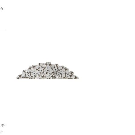
ին
Կոմիտաս Վարդապետ. Հայու Սրտին եւ Հոգիին Անզուգական
Երաժշտութիւնը
ար­
կ­