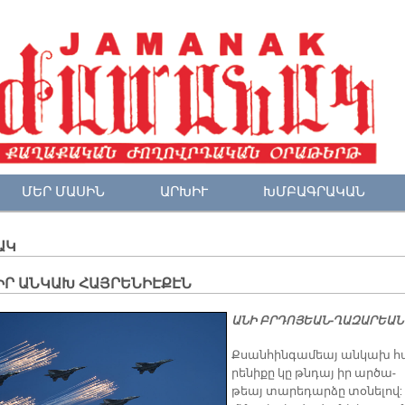
ՄԵՐ ՄԱՍԻՆ
ԱՐԽԻՒ
ԽՄԲԱԳՐԱԿԱՆ
ԱԿ
ԻՐ ԱՆԿԱԽ ՀԱՅՐԵՆԻԷՔԷՆ
Ա­ՆԻ ԲՐԴՈ­ՅԵԱՆ-ՂԱԶ­ԱՐԵԱՆ
​Քսան­հին­գա­մեայ ան­կախ հ
րե­նի­քը կը թնդայ իր ար­ծա­
թեայ տա­րե­դար­ձը տօ­նե­լով: