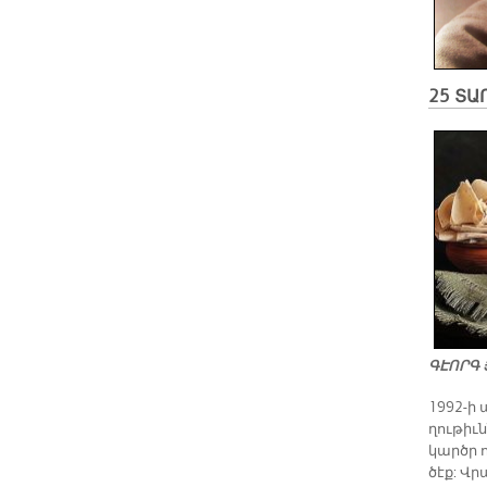
25 ՏԱ
ԳԷՈՐԳ 
1992-ի ա
ղու­թիւն
կարծր ո
ծէք: Վր