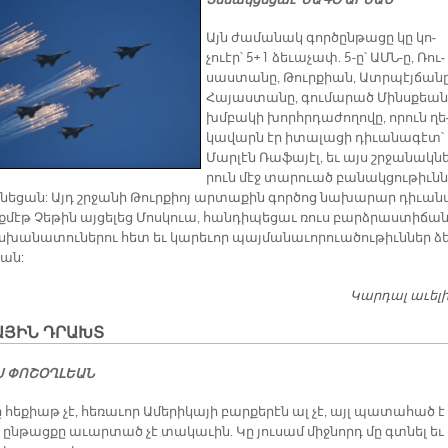
Տեսակցեցաւ՝ ՍԱԳՕ ԱՐԵԱՆ
Այն ժա­մա­նակ գոր­ծըն­թա­ցը կը կո­
չուէր՝ 5+1 ձե­ւա­չափ. 5-ը՝ ԱՄՆ-ը, Ռու­
սաս­տա­նը, Թուր­քիան, Ատր­պէյ­ճա­նը
Հա­յաս­տա­նը, գու­մա­րած Մինս­քեան
խմբա­կի խորհր­դա­ժո­ղո­վը, ո­րուն ղե
կա­վարն էր ի­տա­լա­ցի դիւ­ա­նա­գէտ՝
Մար­լէն Ռա­ֆա­յէլ, եւ այս շրջա­նակ­նե
րուն մէջ տա­րուած բա­նակ­ցու­թիւն­
ւ­նե­ցան: Այդ շրջա­նի Թուր­քիոյ ար­տա­քին գոր­ծոց նա­խա­րար դի­ւա­ն
ք­մէթ Չե­թին այ­ցե­լեց Մոս­կուա, հան­դի­պե­ցաւ ռուս բարձ­րաս­տի­ճա
խա­նա­տու­նե­րու հետ եւ կա­րե­ւոր պայ­մա­նա­ւո­րուա­ծու­թիւն­ներ ձ
ցան:
Կարդալ աւել
ԱՅԻՆ ԴՐԱԽՏ
Ս ՓՈՇՕՂԼԵԱՆ
ը հե­քիաթ չէ, հե­ռա­ւոր Ա­մե­րի­կա­յի բար­քե­րէն ալ չէ, այլ պա­տա­հած է
 ըն­թաց­քը ա­ւար­տած չէ տա­կա­ւին. Կը յու­սամ միջ­նորդ մը գտնել եւ