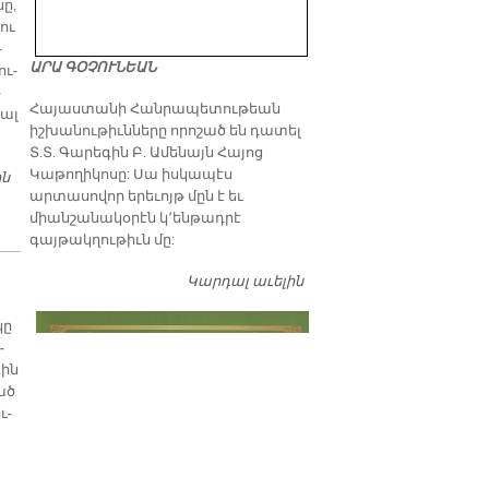
նը,
 ու
­
ԱՐԱ ԳՕՉՈՒՆԵԱՆ
ու­
­
​Հայաստանի Հանրապետութեան
եալ
իշխանութիւնները որոշած են դատել
Տ.Տ. Գարեգին Բ. Ամենայն Հայոց
Կաթողիկոսը: Սա իսկապէս
ին
ՕՐԱԳԻՐ ԱՆԿԱԽ ՀԱՅՐԵՆԻԷՔԷՆ
արտասովոր երեւոյթ մըն է եւ
միանշանակօրէն կ՚ենթադրէ
գայթակղութիւն մը:
Կարդալ աւելին
Դատել…
կը
­
գին
նած
ւ­