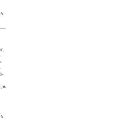
…
ին
25 Տա­րուան Հա­ցը
աղ
­
­
­
ն­
լու
ին
ՈՒԽՏԻ ԱՌԱՋԻՆ ԱՅՑ ԱՐՑԱԽ