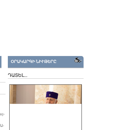
ՕՐԱԿԱՐԳԻ ՆԻՒԹԵՐԸ
ԴԱՏԵԼ…
այ­
 Ա­