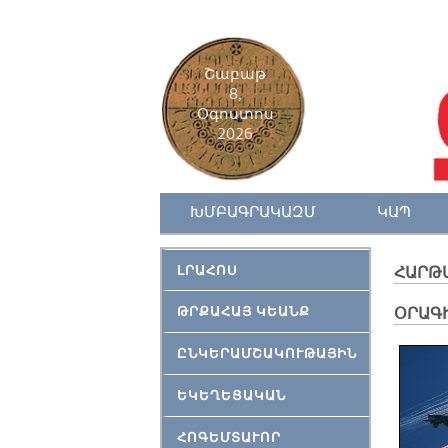
Շաբաթ
8,
Օգոստոս
2026
ԽՄԲԱԳՐԱԿԱԶՄ
ԿԱՊ
ԼՐԱՀՈՍ
ՀԱՐԹ
ԹՐՔԱՀԱՅ ԿԵԱՆՔ
ՕՐԱԳ
ԸՆԿԵՐԱՄՇԱԿՈՒԹԱՅԻՆ
ԵԿԵՂԵՑԱԿԱՆ
ՀՈԳԵՄՏԱՒՈՐ