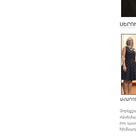
ՍԵ­ՐՈՒ
Ա­ՀԱ­Ր
Չո­րեք­շ
«Ա­սեմպ­
րու պատ­
հիմ­նադ