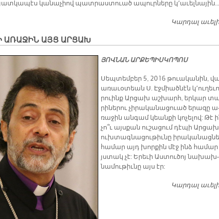
ւ յատ­կա­պէս կա­նա­չիով պատ­րաս­տուած ա­պուր­նե­րը կ՚ա­ւել­նա­յին
Կարդալ աւել
Ի ԱՌԱՋԻՆ ԱՅՑ ԱՐՑԱԽ
ՅՈՎ­ՆԱՆ ԱՐ­ՔԵ­ՊԻՍ­ԿՈ­ՊՈՍ
Սեպ­տեմ­բեր 5, 2016 թուա­կա­նին, վ
ա­ռա­ւօ­տեան Ս. Էջ­միած­նէն կ՚ու­ղե­ւո
րուինք Ար­ցախ աշ­խարհ, եր­կար տա
րի­նե­րու չի­րա­կա­նա­ցուած ե­րա­զը ա
ռա­ջին ան­գամ կեան­քի կո­չե­լով: Թէ ի
չո՞ւ այս­քան ու­շա­ցում դէ­պի Ար­ցախ
ուխ­տագ­նա­ցու­թիւ­նը ի­րա­կա­նաց­նե­
հա­մար այդ խոր­քին մէջ ինձ հա­մար
յստակ չէ: Ե­րե­ւի Աս­տու­ծոյ նա­խախ­
նա­մու­թիւ­նը այս էր:
Կարդալ աւել