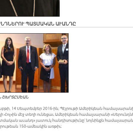
ՆԴ­ՆԵ­ՐՈՒ ՊԱՏ­ՄԱ­ԿԱՆ Ա­ՒԱՆ­ԴԸ
ՈՆ ՇԽՐՏԸ­ՄԵԱՆ
աբ­թի, 14 Սեպ­տեմ­բեր 2016-ին, Պէյ­րու­թի Ա­մե­րի­կեան հա­մալ­սա­րա­ն
լի Հո­լ­»ին մէջ տե­ղի ու­նե­ցաւ Ա­մե­րի­կեան հա­մալ­սա­րա­նի «Սե­րունդ­ն
մա­կան ա­ւան­դ» յա­տուկ հան­դի­սու­թիւ­նը՝ նոյ­նինքն հա­մալ­սա­րա­
­րու­թեան 150-ա­մեա­կին առ­թիւ: