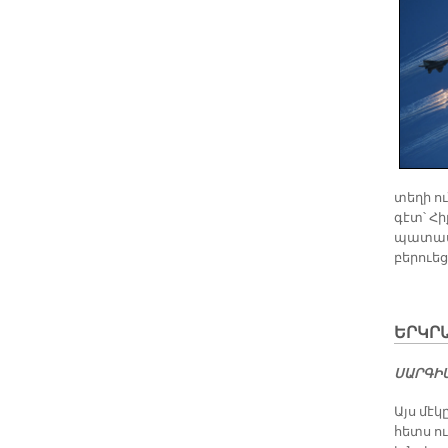
տե­ղի ո
գէտ՝ Հի
պա­տաս­
բե­րուե­
ԵՐԿՐ
ՍԱՐԳԻ
Այս մէ­կ
հետս ու