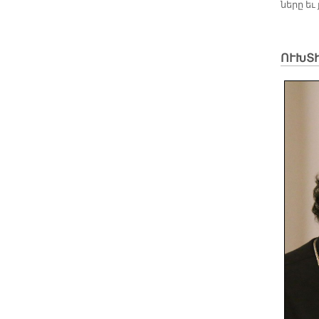
նե­րը ե
ՈՒԽՏ