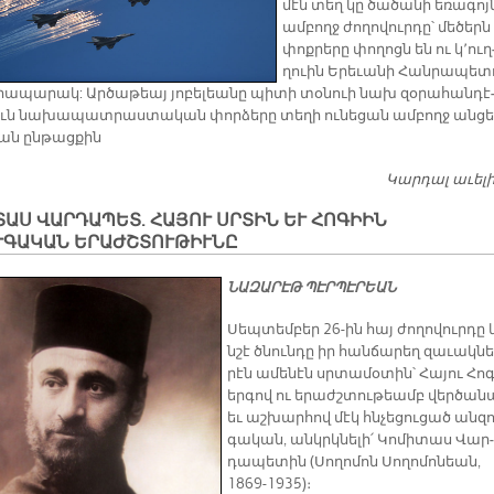
մէն տեղ կը ծա­ծա­նի ե­ռա­գոյ­
ամ­բողջ ժո­ղո­վուր­դը՝ մե­ծերն
փոք­րե­րը փո­ղոցն են ու կ՚ուղ
ղուին Ե­րե­ւա­նի Հան­րա­պե­տ
ա­պա­րակ: Ար­ծա­թեայ յո­բե­լեա­նը պի­տի տօ­նուի նախ զօ­րա­հան­դէ
րուն նա­խա­պատ­րաս­տա­կան փոր­ձե­րը տե­ղի ու­նե­ցան ամ­բողջ ան­ց
ան ըն­թաց­քին
Կարդալ աւել
ԱՍ ՎԱՐԴԱՊԵՏ. ՀԱՅՈՒ ՍՐՏԻՆ ԵՒ ՀՈԳԻԻՆ
ՒԳԱԿԱՆ ԵՐԱԺՇՏՈՒԹԻՒՆԸ
ՆԱ­ԶԱ­ՐԷԹ ՊԷՐ­ՊԷ­ՐԵԱՆ­
Սեպ­տեմ­բեր 26-ին հայ ժո­ղո­վուր­դը 
նշէ ծնուն­դը իր հան­ճա­րեղ զա­ւակ­նե
րէն ա­մե­նէն սրտա­մօ­տին՝ ­Հա­յու ­Հո­
եր­գով ու ե­րաժշ­տու­թեամբ վեր­ծա­
եւ աշ­խար­հով մէկ հնչե­ցու­ցած ան­զո
գա­կան, անկրկ­նե­լի՛ ­Կո­մի­տաս Վար­
դա­պե­տին (Սողոմոն Սողոմոնեան,
1869-1935)։