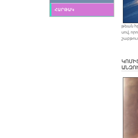
ՀԱՐԹԱԿ
թեան հր
սով, ո­
շաբ­թու
ԿՈՄԻՏ
ԱՆԶՈ