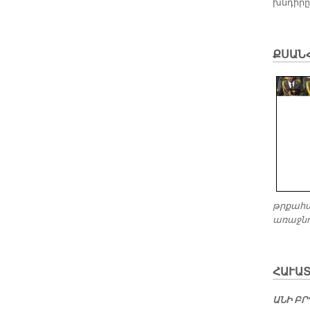
խն­­դի­ր
ՔՍԱՆՀ
թրքա­հա
ա­ռաջ­ն
ՀԱ­ՒԱ
Ա­ՆԻ ԲՐ