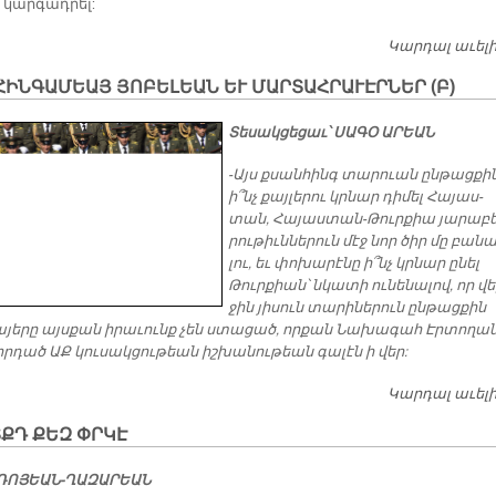
ը կար­գադ­րել:
Կարդալ աւել
ԻՆԳԱՄԵԱՅ ՅՈԲԵԼԵԱՆ ԵՒ ՄԱՐՏԱՀՐԱՒԷՐՆԵՐ (Բ)
Տեսակցեցաւ՝ ՍԱԳՕ ԱՐԵԱՆ
-Այս քսան­հինգ տա­րուան ըն­թաց­քի
ի՞նչ քայ­լե­րու կրնար դի­մել Հա­յաս­
տան, Հա­յաս­տան-Թուր­քիա յա­րա­բե
րու­թիւն­նե­րուն մէջ նոր ծիր մը բա­նա
լու, եւ փո­խա­րէ­նը ի՞նչ կրնար ը­նել
Թուր­քիան՝ նկա­տի ու­նե­նա­լով, որ վե
ջին յի­սուն տա­րի­նե­րուն ըն­թաց­քին
­յե­րը այս­քան ի­րա­ւունք չեն ստա­ցած, որ­քան Նա­խա­գահ Էր­տո­ղա­
որ­դած ԱՔ կու­սակ­ցու­թեան իշ­խա­նու­թեան գա­լէն ի վեր:
Կարդալ աւել
ՏՔԴ ՔԵԶ ՓՐԿԷ
ԴՈ­ՅԵԱՆ-ՂԱ­ԶԱ­ՐԵԱՆ