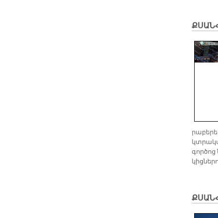
ՔՍԱՆՀ
րա­բե­ր
կտ­րա­կա
գոր­ծոց 
կից­նե­ր
ՔՍԱՆՀ