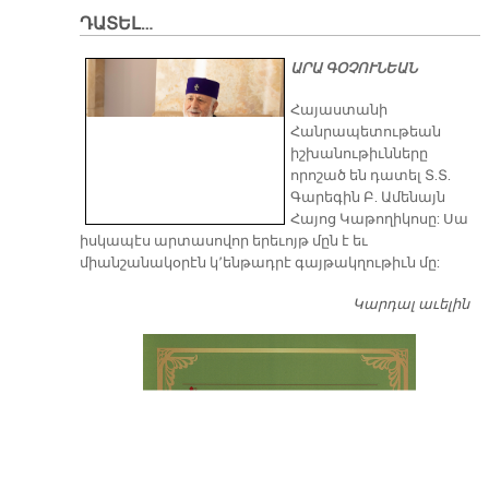
ԴԱՏԵԼ…
ԱՐԱ ԳՕՉՈՒՆԵԱՆ
​Հայաստանի
Հանրապետութեան
իշխանութիւնները
որոշած են դատել Տ.Տ.
Գարեգին Բ. Ամենայն
Հայոց Կաթողիկոսը: Սա
իսկապէս արտասովոր երեւոյթ մըն է եւ
միանշանակօրէն կ՚ենթադրէ գայթակղութիւն մը:
Կարդալ աւելին
Դ