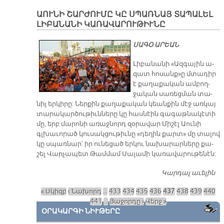
Յա
ԱՈՒՆԻ ՇԱՐԺՈՒՄԸ ԿԸ ՍՊԱՌՆԱՅ ՏԱՊԱԼԵԼ
Հա
ԼԻԲԱՆԱՆԻ ԿԱՌԱՎԱՐՈՒԹԻՒՆԸ
Նե
ՍԱԳՕ ԱՐԵԱՆ
Լի­բա­նա­նի «Ազ­գա­յին ա­
զատ հո­սանք»ը մտա­դիր
է քա­ղա­քա­կան ամ­բող­
ջա­կան սա­ռեց­ման տա­
նիլ եր­կի­րը: Ներ­քին քա­ղա­քա­կան կեան­քին մէջ առ­կայ
տա­րա­կար­ծու­թիւն­նե­րը կը հաս­նէին գա­գաթ­նա­կէ­տի
մը, երբ մա­րո­նի ա­ռաջ­նորդ զօ­րա­վար Մի­շէլ Աու­նի
գլխա­ւո­րած կու­սակ­ցու­թիւ­նը «դե­ղին քարտ» մը տա­լով
կը սպառ­նար՝ իր ու­նե­ցած եր­կու նա­խա­րար­նե­րը քա­
շել Վար­չա­պետ Թամ­մամ Սա­լա­մի կա­ռա­վա­րու­թե­նէն:
Կարդալ աւելին
ԱՈ
Կ
« Սկիզբ
‹ Նախորդ
…
433
434
435
436
437
438
439
440
ՏԱ
Էջեր
441
…
Յաջորդը ›
Վերջ »
Լ
ՕՐԱԿԱՐԳԻ ՆԻՒԹԵՐԸ
Կ