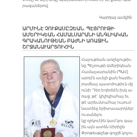
րա­գա­նե­րով:
Կարդալ աւելին
Լ
ՂԱ
ԱՐՄԻՆ­Է ՉՈՒՔԱՍԸԶԵԱՆ. ՊԷՅՐՈՒԹԻ
ՊԱ
ԱՄԵՐԻԿԵԱՆ ՀԱՄԱԼՍԱՐԱՆԻ ԱՆԳԼԻԱԿԱՆ
Խ
ԳՐԱԿԱՆՈՒԹԵԱՆ ԲԱԺՆԻ ԱՌԱՋԻՆ
Վ
ՇՐՋԱՆԱՒԱՐՏՈՒՀԻՆ
Կ
ՇԱ
Հա­յու­թեան ա­ռըն­չու­թիւ­
նը Պէյ­րու­թի Ա­մե­րի­կեան
Հա­մալ­սա­րա­նին (ՊԱՀ)
ար­դէն ա­ւե­լի քան հա­րիւ­
րա­մեայ պատ­մու­թիւն մը
ու­նի: Դեռ Ե­ղեռն­էն իսկ ա­
ռաջ, թէ՛ կիլ­իկ­իա­հայ եւ
թէ ա­րեւմ­տա­հայ ու­սում­
նա­տենչ երի­­տա­սարդ­ներ
ու­սա­նել­ու
կը ղրկուէին կամ կու գայ­
ին այն ա­տեն Սիր­իըն
Փրո­թեսթ­ընթ գոլ­ըճ կոչ­ու­