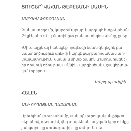
զի
ՅՈՒՇԵՐ՝ ՎԱՀԱՆ ԹԷՔԷԵԱՆԻ ՄԱՍԻՆ
Ց
ՍԱՐԳԻՍ ՓՈՇՕՂԼԵԱՆ
Բա­նաս­տեղծ մը, կար­ծեմ ա­րաբ, կար­դա­լէ ետք Վա­հան
Թէ­քէեա­նի «Մէկ Հա­տի­կըս» բա­նաս­տեղ­ծու­թիւ­նը, ը­սեր
է.
«Միւս աչքն ալ հա­նե­ցէք որ­պէս­զի նման գե­ղե­ցիկ բա­
նաս­տեղ­ծու­թիւն գրէ» (ի հարկէ բար­բա­րո­սա­կան ար­
տա­յայ­տու­թիւն, սա­կայն միտք բա­նին կ՚ար­դա­րաց­նէ),
իր դի­պուկ ո­ճով ը­սաւ Օն­նիկ Սար­գի­սեան ա­շա­կեր­տա­
կան օ­րե­րուս:
Կարդալ աւելին
ՅՈ
Վ
ՀԵԼԷՆ
Թ
Մ
Ա­ՆԻ ԲՐԴՈ­ՅԵԱՆ-ՂԱ­ԶԱ­ՐԵԱՆ
Ա­րե­ւե­լեան թխու­թեամբ, սա­կայն եւ­րո­պա­կան քիթ ու
բե­րա­նով, գե­ղա­դէմ, վեց տա­րե­կան աղջ­կան կլոր դէմ­քը
յան­կարծ կը գու­նա­թա­փի, կը տժգու­նի, եւ