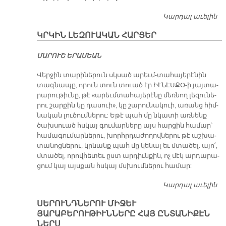
Կարդալ աւելին
Օ
Ե
ԿՐԿԻՆ ԼԵԶՈՒԱԿԱՆ ՀԱՐՑԵՐ
Մ
ՄԱՐՈՒՇ ԵՐԱՄԵԱՆ
Վեր­ջին տա­րի­նե­րուն սկսած ա­րեւմ-տա­հա­յե­րէ­նին
տագ­նա­պը, ո­րուն տուն տուած էր ԻՒ­ՆԷՍ­ՔՕ-ի յայ­տա­
րա­րու­թիւ­նը, թէ «ա­րեւմ­տա­հա­յե­րէ­նը մեռ­նող լե­զու­նե­
րու շար­քին կը դա­սուի», կը շա­րու­նա­կուի, ա­ռանց հիմ­
նա­կան լու­ծում­նե­րու: Ե­թէ պահ մը նկա­տի առ­նենք
ծախ­սուած հսկայ գու­մար­նե­րը այս հար­ցին հա­մար՝
հա­մա­գու­մար­նե­րու, խորհր­դա­ժո­ղով­նե­րու թէ աշ­խա­
տա­նոց­նե­րու, կրնանք պահ մը կե­նալ եւ մտա­ծել. ա­յո՛,
մտա­ծել, ո­րով­հե­տեւ ըստ ար­դիւն­քին, ոչ մէկ ար­դա­րա­
ցում կայ այս­քան հսկայ մսխում­նե­րու հա­մար:
Կարդալ աւելին
Կր
Լե
ՍԵՐՈՒՆԴՆԵՐՈՒ ՄԻՋԵՒ
Հա
ՅԱՐԱԲԵՐՈՒԹԻՒՆՆԵՐԸ ՀԱՅ ԸՆՏԱՆԻՔԷՆ
ՆԵՐՍ