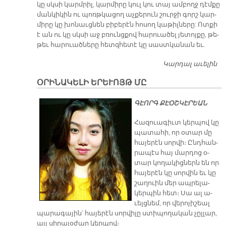
կը սկսի կարմ­րիլ, կար­մի­րը կուլ կու տայ ամ­բողջ դէմ­քը
ման­կի­կին ու պոռթ­կա­ցող աչ­քե­րուն շուր­ջի գորշ կար­
մի­րը կը խո­նաւց­նեն բի­բե­րէն հո­սող կա­թիլ­նե­րը: Ոտ­քի
է ան ու կը սկսի աջ բռունց­քով հա­րուա­ծել յե­տոյ­քը, թե­
թեւ հա­րուած­նե­րը հետզ­հե­տէ կը սաստ­կա­նան եւ.
Կարդալ աւելին
ՀԵ
ՕՐԻՆԱԿԵԼԻ ԵՐԵՒՈՅԹ ՄԸ
​ԳԷՈՐԳ ՔԷՕՇԿԷՐԵԱՆ
Հա­զուա­գիւտ կեր­պով կը
պա­տա­հի, որ օ­տար մը
հա­յե­րէն սոր­վի։ Ընդ­հան­
րա­պէս հայ մար­դոց օ­
տար կո­ղա­կից­ներն են որ
հա­յե­րէն կը սոր­վին եւ կը
շա­ղուին մեր ապ­րե­լա­
կեր­պին հետ։ Սա ալ ա­
ւելց­նեմ, որ վե­րո­յի­շեալ
պա­րա­գա­յին՝ հա­յե­րէն սոր­վի­լը ստի­պո­ղա­կան չըլ­լար,
այլ սի­րա­յօ­ժար կեր­պով։